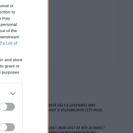
sonal or
ection to
ou may
 personal
out of the
 downstream
B’s List of
er and store
to grant or
ed purposes
FRISS
HÍREK
TÚL GYORSSÁ VÁLT A LEGENDÁS WRC-
FUTAM, VAGY A VILÁGBAJNOK LETT HOZZÁ
TÚL ÖREG?
„SEB ELÁJULT. NEM VOLT SE KÉP, SE HANG”
– ÍGY TÖRTÉNT OGIER KARRIERJÉNEK