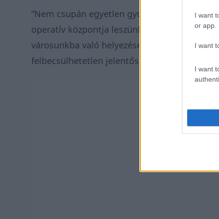
“Nem csupán egyetlen gyorsasági házigazdái
I want t
or app.
operatív központja leszünk – mondta Joao Aze
városunkba való helyezése nagy hatást gyako
I want t
felbecsülhetetlen jelentőséggel bír.”
I want t
authenti