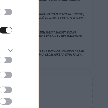
LEGNAGYOBB BALESETE
PAJARI HAZAI PÁLYÁN IS NYERNI TUDOTT,
EGY DONGÓ IS SZEREPET KAPOTT A FINN
RALLY ZÁRÓNAPJÁN
OGIER HATALMASAT BUKOTT, EVANS
HÁROMSZOR PÖRDÜLT – DRÁMAHEGYEK A
FINN RALLY SZOMBATJÁN
DÉLELŐTT EGY BORULÁS, DÉLUTÁN AZ ESŐ
BORZOLTA A KEDÉLYEKET A FINN RALLY
PÉNTEKI NAPJÁN, OGIER VEZET
HIRDETÉS