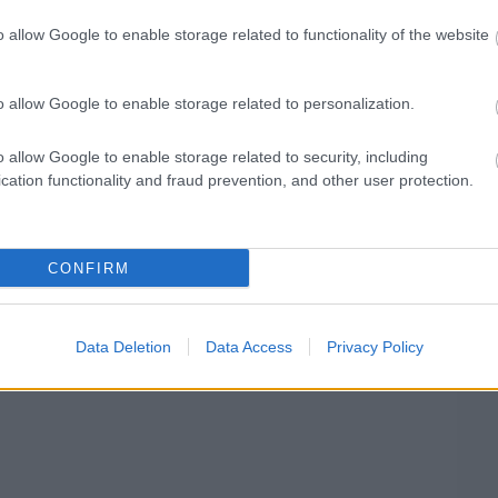
 leszünk 2027-től, hanem az egész rendezvény
o allow Google to enable storage related to functionality of the website
vedo a városi tanács ülésén. – A Portugál Rally
rol a régióra is, gazdasági szempontból
o allow Google to enable storage related to personalization.
o allow Google to enable storage related to security, including
cation functionality and fraud prevention, and other user protection.
CONFIRM
Data Deletion
Data Access
Privacy Policy