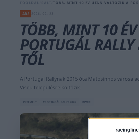
FŐOLDAL
/
RALI
/
TÖBB, MINT 10 ÉV UTÁN VÁLTOZIK A PO
RALI
2026. 02. 23.
TÖBB, MINT 10 ÉV
PORTUGÁL RALLY 
TŐL
A Portugál Rallynak 2015 óta Matosinhos városa ad
Viseu településre költözik.
#KIEMELT
#PORTUGÁL RALLY 2026
#WRC
racingline