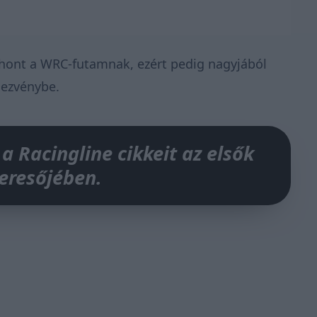
thont a WRC-futamnak, ezért pedig nagyjából
ndezvénybe.
 a Racingline cikkeit az elsők
keresőjében.