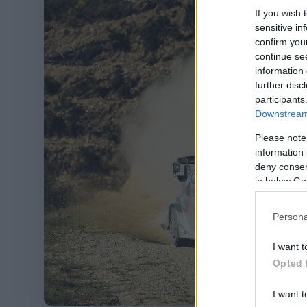
If you wish 
sensitive in
confirm you
continue se
information 
further disc
participants
Downstream 
Please note
information 
deny consent
in below Go
Persona
I want t
Opted 
I want t