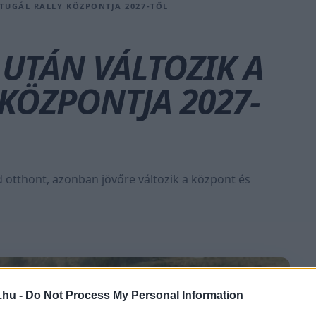
RTUGÁL RALLY KÖZPONTJA 2027-TŐL
 UTÁN VÁLTOZIK A
KÖZPONTJA 2027-
 otthont, azonban jövőre változik a központ és
.hu -
Do Not Process My Personal Information