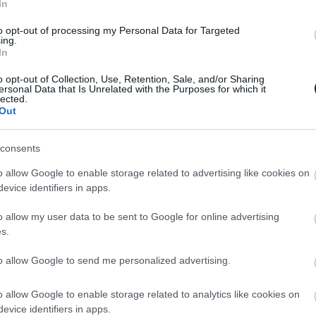
In
ta Gazoo Racing
to opt-out of processing my Personal Data for Targeted
ing.
In
MEGOSZTÁS
o opt-out of Collection, Use, Retention, Sale, and/or Sharing
ersonal Data that Is Unrelated with the Purposes for which it
lected.
Out
⏱️ KB. 1 PERC OLVASÁS
consents
o allow Google to enable storage related to advertising like cookies on
árosa ad otthont, azonban jövőre változik a
evice identifiers in apps.
o allow my user data to be sent to Google for online advertising
s.
 Matosinhos a központja, azonban 2027-ben a
to allow Google to send me personalized advertising.
útra lévő Viseu városába költözik a
vb-futam
,
o allow Google to enable storage related to analytics like cookies on
evice identifiers in apps.