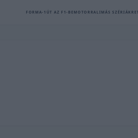
FORMA-1
ÚT AZ F1-BE
MOTOR
RALI
MÁS SZÉRIÁK
RE