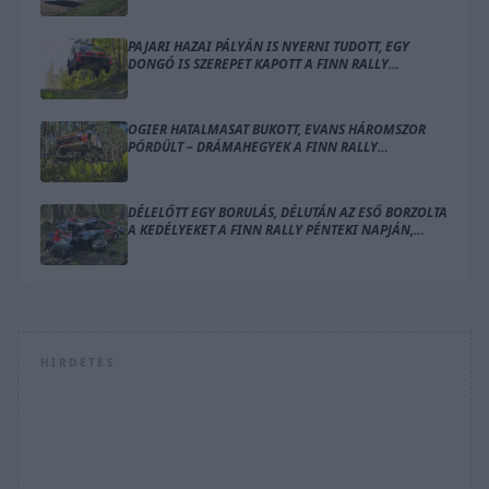
PAJARI HAZAI PÁLYÁN IS NYERNI TUDOTT, EGY
DONGÓ IS SZEREPET KAPOTT A FINN RALLY
ZÁRÓNAPJÁN
OGIER HATALMASAT BUKOTT, EVANS HÁROMSZOR
PÖRDÜLT – DRÁMAHEGYEK A FINN RALLY
SZOMBATJÁN
DÉLELŐTT EGY BORULÁS, DÉLUTÁN AZ ESŐ BORZOLTA
A KEDÉLYEKET A FINN RALLY PÉNTEKI NAPJÁN,
OGIER VEZET
HIRDETÉS