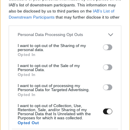
navigálásával, a második helyen László Martin és
IAB’s list of downstream participants. This information may
Zsiros Gábor zárt, míg harmadikként Trencsényi
also be disclosed by us to third parties on the
IAB’s List of
Downstream Participants
that may further disclose it to other
József és Verba Gábor ért be.
third parties.
Please note that this website/app uses one or more Google
Personal Data Processing Opt Outs
services and may gather and store information including but
not limited to your visit or usage behaviour. You may click to
I want to opt-out of the Sharing of my
personal data.
grant or deny consent to Google and its third-party tags to
Opted In
use your data for below specified purposes in below Google
consent section.
I want to opt-out of the Sale of my
Personal Data.
Opted In
I want to opt-out of processing my
Personal Data for Targeted Advertising.
Opted In
I want to opt-out of Collection, Use,
Retention, Sale, and/or Sharing of my
Personal Data that Is Unrelated with the
Purposes for which it was collected.
Opted Out