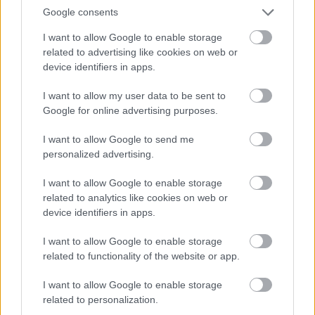
A Peugeot Kupában Herczig Patrik és Varga
Google consents
Kristóf, míg az ORC-ben Hinger Dávid és
I want to allow Google to enable storage
Hoffmann Hanna tudott nyerni.
related to advertising like cookies on web or
device identifiers in apps.
Végeredmény
I want to allow my user data to be sent to
Google for online advertising purposes.
I want to allow Google to send me
Itt állíthatod be, hogy a Racingline
personalized advertising.
cikkeit az elsők között lásd a Google
keresőjében.
I want to allow Google to enable storage
related to analytics like cookies on web or
device identifiers in apps.
I want to allow Google to enable storage
HIRDETÉS
related to functionality of the website or app.
I want to allow Google to enable storage
related to personalization.