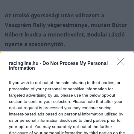
Az utolsó gyorsasági után változott a
Veszprém Rally végeredménye, miután Bútor
Róbert leadta a menetlevelet, Bodolai László
nyerte a szezonnyitót.
Az utolsó gyorsasági
után
még ugyan Bútor
racingline.hu -
Do Not Process My Personal
Information
Róbert és Tagai Róbert vezette és ez alapján
nyerte volna is a Veszprém Rallyt, azonban a
If you wish to opt-out of the sale, sharing to third parties, or
skodás páros ezúttal is leadta a menetlevelet,
processing of your personal or sensitive information for
targeted advertising by us, please use the below opt-out
hiába nem a Citroen WRC-vel indult.
section to confirm your selection. Please note that after your
opt-out request is processed you may continue seeing
interest-based ads based on personal information utilized by
Így végül a futamot Bodolai László nyerte és első
us or personal information disclosed to third parties prior to
ORB-futamgyőzelmét aratta Deák Attila
your opt-out. You may separately opt-out of the further
disclosure of your personal information by third parties on the