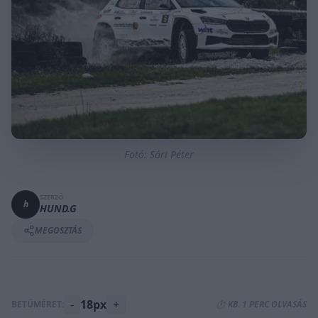
Fotó: Sári Péter
SZERZŐ
h
HUND.G
MEGOSZTÁS
-
18px
+
BETŰMÉRET:
⏱️ KB. 1 PERC OLVASÁS