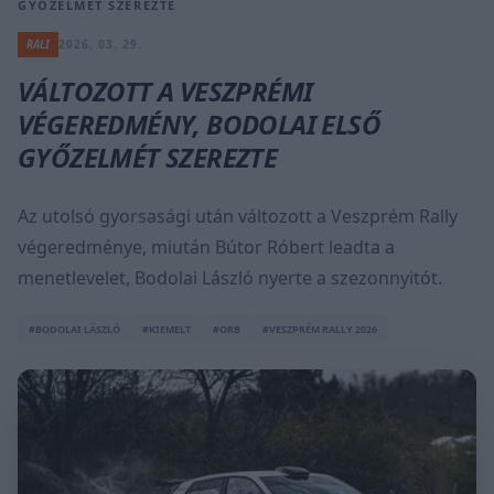
GYŐZELMÉT SZEREZTE
RALI
2026. 03. 29.
VÁLTOZOTT A VESZPRÉMI
VÉGEREDMÉNY, BODOLAI ELSŐ
GYŐZELMÉT SZEREZTE
Az utolsó gyorsasági után változott a Veszprém Rally
végeredménye, miután Bútor Róbert leadta a
menetlevelet, Bodolai László nyerte a szezonnyitót.
#BODOLAI LÁSZLÓ
#KIEMELT
#ORB
#VESZPRÉM RALLY 2026