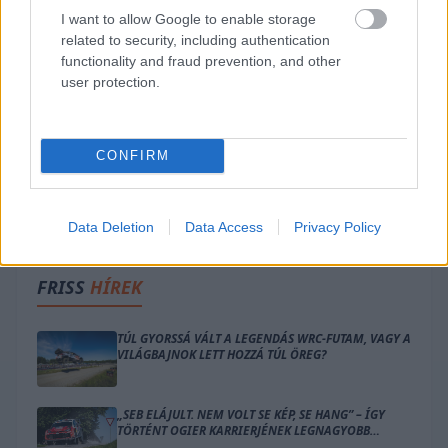
I want to allow Google to enable storage
related to security, including authentication
functionality and fraud prevention, and other
user protection.
CONFIRM
Data Deletion
Data Access
Privacy Policy
FRISS
HÍREK
TÚL GYORSSÁ VÁLT A LEGENDÁS WRC-FUTAM, VAGY A
VILÁGBAJNOK LETT HOZZÁ TÚL ÖREG?
„SEB ELÁJULT. NEM VOLT SE KÉP, SE HANG” – ÍGY
TÖRTÉNT OGIER KARRIERJÉNEK LEGNAGYOBB
BALESETE