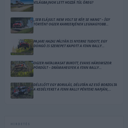
VILÁGBAJNOK LETT HOZZÁ TÚL ÖREG?
„SEB ELÁJULT. NEM VOLT SE KÉP, SE HANG” – ÍGY
TÖRTÉNT OGIER KARRIERJÉNEK LEGNAGYOBB
BALESETE
PAJARI HAZAI PÁLYÁN IS NYERNI TUDOTT, EGY
DONGÓ IS SZEREPET KAPOTT A FINN RALLY
ZÁRÓNAPJÁN
OGIER HATALMASAT BUKOTT, EVANS HÁROMSZOR
PÖRDÜLT – DRÁMAHEGYEK A FINN RALLY
SZOMBATJÁN
DÉLELŐTT EGY BORULÁS, DÉLUTÁN AZ ESŐ BORZOLTA
A KEDÉLYEKET A FINN RALLY PÉNTEKI NAPJÁN,
OGIER VEZET
HIRDETÉS