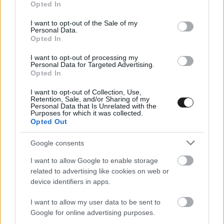
Opted In
use your data for below specified purposes in below Google
consent section.
I want to opt-out of the Sale of my
Personal Data.
Stohl mellett Tóth Tibor, Bútor Róbert,
Opted In
Trencsényi József, Bodolai László, Osváth Péter,
I want to opt-out of processing my
Personal Data for Targeted Advertising.
Kovács Antal, László Martin Bujdos Miklós,
Opted In
László Zoltán és Módos Zoltán is Rally2-es
I want to opt-out of Collection, Use,
autóval indul.
Retention, Sale, and/or Sharing of my
Personal Data that Is Unrelated with the
Purposes for which it was collected.
Opted Out
Zagyva Dorka és Viszló Csaba pedig Rally3-as
járművel.
Google consents
I want to allow Google to enable storage
A teljes, 38 fős nevezési lista
itt tekinthető
meg.
related to advertising like cookies on web or
device identifiers in apps.
I want to allow my user data to be sent to
Google for online advertising purposes.