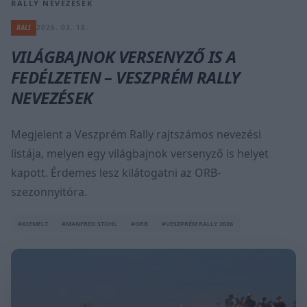
RALLY NEVEZÉSEK
RALI
2026. 03. 18.
VILÁGBAJNOK VERSENYZŐ IS A
FEDÉLZETEN – VESZPRÉM RALLY
NEVEZÉSEK
Megjelent a Veszprém Rally rajtszámos nevezési
listája, melyen egy világbajnok versenyző is helyet
kapott. Érdemes lesz kilátogatni az ORB-
szezonnyitóra.
#KIEMELT
#MANFRED STOHL
#ORB
#VESZPRÉM RALLY 2026