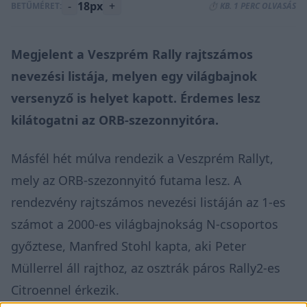
-
18px
+
BETŰMÉRET:
⏱️ KB. 1 PERC OLVASÁS
Megjelent a Veszprém Rally rajtszámos
nevezési listája, melyen egy világbajnok
versenyző is helyet kapott. Érdemes lesz
kilátogatni az ORB-szezonnyitóra.
Másfél hét múlva rendezik a Veszprém Rallyt,
mely az
ORB-szezonnyitó
futama lesz. A
rendezvény rajtszámos nevezési listáján az 1-es
számot a 2000-es világbajnokság N-csoportos
győztese, Manfred Stohl kapta, aki Peter
Müllerrel áll rajthoz, az osztrák páros Rally2-es
Citroennel érkezik.