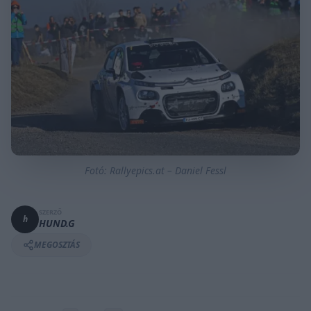
Fotó: Rallyepics.at – Daniel Fessl
SZERZŐ
h
HUND.G
MEGOSZTÁS