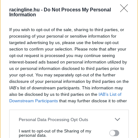
Az 53 éves Stohl karrierje során 127 WRC-
racingline.hu -
Do Not Process My Personal
Information
futamon állt rajthoz és az N-csoport bajnoki
címe mellett hatszor dobogós eredményt is el
If you wish to opt-out of the sale, sharing to third parties, or
processing of your personal or sensitive information for
tudott érni.
targeted advertising by us, please use the below opt-out
section to confirm your selection. Please note that after your
opt-out request is processed you may continue seeing
interest-based ads based on personal information utilized by
us or personal information disclosed to third parties prior to
your opt-out. You may separately opt-out of the further
disclosure of your personal information by third parties on the
IAB’s list of downstream participants. This information may
also be disclosed by us to third parties on the
IAB’s List of
Downstream Participants
that may further disclose it to other
third parties.
Please note that this website/app uses one or more Google
Personal Data Processing Opt Outs
services and may gather and store information including but
not limited to your visit or usage behaviour. You may click to
I want to opt-out of the Sharing of my
personal data.
grant or deny consent to Google and its third-party tags to