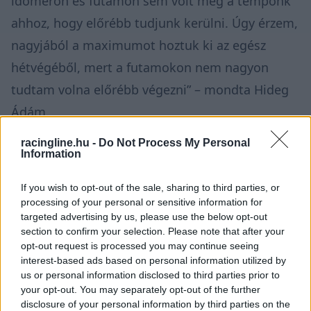
időmérőn és futamon sem volt meg a tempónk
ahhoz, hogy előrébb tudjunk kerülni. Úgy érzem,
nagyjából a maximumot hoztuk ki az egész
hétvégéből, mert a futamokon nem nagyon
tudtam volna előrébb végezni” – mondta Hideg
Ádám.
racingline.hu -
Do Not Process My Personal
Information
If you wish to opt-out of the sale, sharing to third parties, or
processing of your personal or sensitive information for
targeted advertising by us, please use the below opt-out
section to confirm your selection. Please note that after your
opt-out request is processed you may continue seeing
interest-based ads based on personal information utilized by
us or personal information disclosed to third parties prior to
your opt-out. You may separately opt-out of the further
disclosure of your personal information by third parties on the