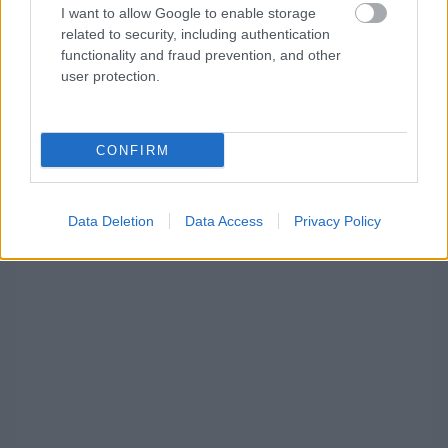
I want to allow Google to enable storage
F4-es spanyol bajnokságban. A versenysorozat
related to security, including authentication
idei szezonja november 8-10-én zárul
functionality and fraud prevention, and other
user protection.
Barcelonában.
CONFIRM
Data Deletion
Data Access
Privacy Policy