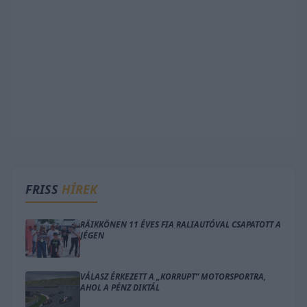
FRISS
HÍREK
RÄIKKÖNEN 11 ÉVES FIA RALIAUTÓVAL CSAPATOTT A
JÉGEN
VÁLASZ ÉRKEZETT A „KORRUPT” MOTORSPORTRA,
AHOL A PÉNZ DIKTÁL