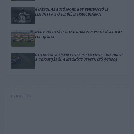
GYÁSZOL AZ AUTÓSPORT, EGY VERSENYZŐ IS
ELHUNYT A SVÁJCI ÚJÉVI TRAGÉDIÁBAN
NAGY VÁLTOZÁST HOZ A GOKARTVERSENYZÉSBEN AZ
FIA ÚJÍTÁSA
GYILKOSSÁGI KÍSÉRLETNEK IS ELMENNE – KIZUHANT
A GOKARTJÁBÓL A KILÖKÖTT VERSENYZŐ (VIDEÓ)
HIRDETÉS