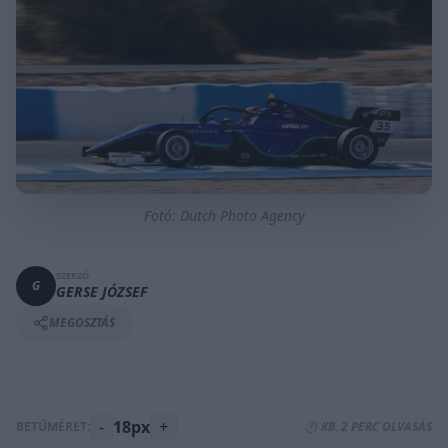
Fotó: Dutch Photo Agency
SZERZŐ
G
GERSE JÓZSEF
MEGOSZTÁS
-
18px
+
BETŰMÉRET:
⏱️ KB. 2 PERC OLVASÁS