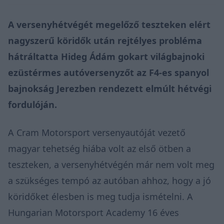
A versenyhétvégét megelőző teszteken elért
nagyszerű köridők után rejtélyes probléma
hátráltatta Hideg Ádám gokart világbajnoki
ezüstérmes autóversenyzőt az F4-es spanyol
bajnokság Jerezben rendezett elmúlt hétvégi
fordulóján.
A Cram Motorsport versenyautóját vezető
magyar tehetség hiába volt az első ötben a
teszteken, a versenyhétvégén már nem volt meg
a szükséges tempó az autóban ahhoz, hogy a jó
köridőket élesben is meg tudja ismételni. A
Hungarian Motorsport Academy 16 éves