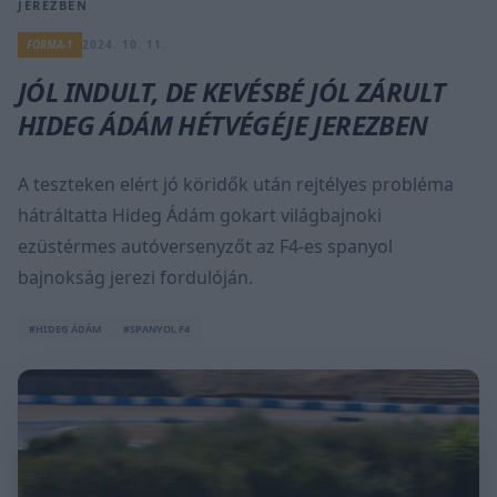
JEREZBEN
FORMA-1
2024. 10. 11.
JÓL INDULT, DE KEVÉSBÉ JÓL ZÁRULT
HIDEG ÁDÁM HÉTVÉGÉJE JEREZBEN
A teszteken elért jó köridők után rejtélyes probléma
hátráltatta Hideg Ádám gokart világbajnoki
ezüstérmes autóversenyzőt az F4-es spanyol
bajnokság jerezi fordulóján.
#HIDEG ÁDÁM
#SPANYOL F4