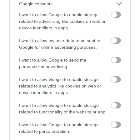
„Egy hónap múlva Barcelonában versenyzünk,
Google consents
előtte ott is lesz egy kollektív teszt. Remélem,
I want to allow Google to enable storage
hogy addigra versenyképesebbé tudjuk tenni az
related to advertising like cookies on web or
device identifiers in apps.
autót, hiszen a téli felkészülési időszak alatt, a
Winter Series-ben ezen a pályán sikerült pole
I want to allow my user data to be sent to
Google for online advertising purposes.
pozíciót szereznem” – nyilatkozta a Széchenyi
Egyetemi Csoporthoz tartozó HUMDA Magyar
I want to allow Google to send me
personalized advertising.
Mobilitás-fejlesztési Ügynökség Zrt. által
I want to allow Google to enable storage
létrehozott és működtetett Hungarian
related to analytics like cookies on web or
Motorsport Academy utánpótlás-nevelési
device identifiers in apps.
rendszer versenyzője.
I want to allow Google to enable storage
related to functionality of the website or app.
Hideg Ádám hat forduló, azaz 18 verseny után az
I want to allow Google to enable storage
összetett 17. helyén áll, az újoncok külön
related to personalization.
értékelésében pedig a 11. pozíciót foglalja el az