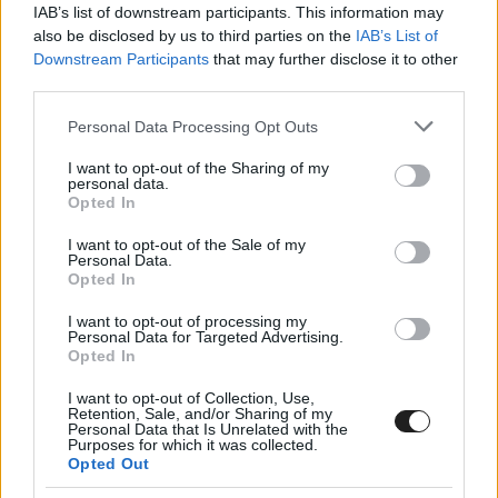
IAB’s list of downstream participants. This information may
also be disclosed by us to third parties on the
IAB’s List of
Downstream Participants
that may further disclose it to other
third parties.
Hozzátette, egyelőre a mérnökök is
Please note that this website/app uses one or more Google
Personal Data Processing Opt Outs
services and may gather and store information including but
tanácstalanok azzal kapcsolatban, hogy mi
not limited to your visit or usage behaviour. You may click to
I want to opt-out of the Sharing of my
personal data.
okozta a versenyautó teljesítményének
grant or deny consent to Google and its third-party tags to
Opted In
use your data for below specified purposes in below Google
visszaesését, de azt ígérték, hogy újra kielemzik
consent section.
I want to opt-out of the Sale of my
az adatokat és átvizsgálják az autót, hogy
Personal Data.
Opted In
megtalálják a probléma valódi okát. „Nagyon
I want to opt-out of processing my
érezhető volt a tempó hiánya, ezen nyilván
Personal Data for Targeted Advertising.
Opted In
dolgoznunk kell. Meg kell találnunk ennek az
I want to opt-out of Collection, Use,
okát, hogy az utolsó fordulóra jobb helyzetbe
Retention, Sale, and/or Sharing of my
Personal Data that Is Unrelated with the
hozzuk magunkat” – fogalmazott a versenyző.
Purposes for which it was collected.
Opted Out