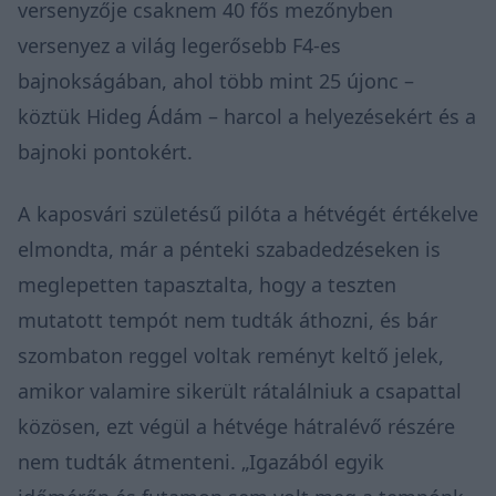
versenyzője csaknem 40 fős mezőnyben
versenyez a világ legerősebb F4-es
bajnokságában, ahol több mint 25 újonc –
köztük Hideg Ádám – harcol a helyezésekért és a
bajnoki pontokért.
A kaposvári születésű pilóta a hétvégét értékelve
elmondta, már a pénteki szabadedzéseken is
meglepetten tapasztalta, hogy a teszten
mutatott tempót nem tudták áthozni, és bár
szombaton reggel voltak reményt keltő jelek,
amikor valamire sikerült rátalálniuk a csapattal
közösen, ezt végül a hétvége hátralévő részére
nem tudták átmenteni. „Igazából egyik