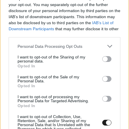
your opt-out. You may separately opt-out of the further
nél. Az időmérő edzésen már felvette a
disclosure of your personal information by third parties on the
középmezőny tempóját, a pénteki selejtező
IAB’s list of downstream participants. This information may
also be disclosed by us to third parties on the
IAB’s List of
futamokon pedig kétszer is a 18. helyen intette
Downstream Participants
that may further disclose it to other
le a kockás zászló. Az elődöntőt a 28.
third parties.
rajtpozícióból várhatta, ahol sikerült öt pozíciót
Please note that this website/app uses one or more Google
Personal Data Processing Opt Outs
is nyernie, de a legjobb 36 versenyző közé végül
services and may gather and store information including but
nem tudta magát kvalifikálni.
not limited to your visit or usage behaviour. You may click to
I want to opt-out of the Sharing of my
personal data.
grant or deny consent to Google and its third-party tags to
Opted In
use your data for below specified purposes in below Google
Gender Tamás Junior második szezonját kezdte
consent section.
I want to opt-out of the Sale of my
Personal Data.
meg az OK-Junior kategóriában, egy kevésbé
Opted In
sikerült időmérő edzés után a selejtezőkön
I want to opt-out of processing my
remek teljesítményt nyújtott, minden
Personal Data for Targeted Advertising.
Opted In
bemenetnél javítani tudott a rajtpozícióján, így
az elődöntőt már a 16. helyről várhatta. Innen is
I want to opt-out of Collection, Use,
Retention, Sale, and/or Sharing of my
volt feljebb számára, miután az első körben 4
Personal Data that Is Unrelated with the
Purposes for which it was collected.