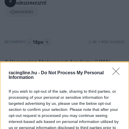
H
HÍRSZERKESZTŐ
MEGOSZTÁS
-
18px
+
BETŰMÉRET:
⏱️ KB. 1 PERC OLVASÁS
A Hungarian Motorsport Academy (HMA)
támogatásával Gender Tamás és Zsebő
racingline.hu -
Do Not Process My Personal
Marcell is rajthoz állt az év első WSK
Information
versenyén.
If you wish to opt-out of the sale, sharing to third parties, or
A rangos WSK-sorozat első állomásán, a WSK
processing of your personal or sensitive information for
Champions Cup-on debütált a juniorok között
targeted advertising by us, please use the below opt-out
section to confirm your selection. Please note that after your
Zsebő Marcell, méghozzá egy kétszeres
opt-out request is processed you may continue seeing
világbajnok spanyol csapatnál, a Fernando
interest-based ads based on personal information utilized by
Alonso támogatását is élvező DPK Racing Team-
us or personal information disclosed to third parties prior to