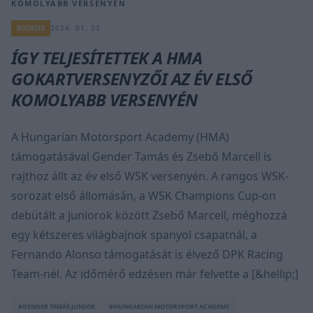
KOMOLYABB VERSENYÉN
ROOKIES
2024. 01. 22.
ÍGY TELJESÍTETTEK A HMA
GOKARTVERSENYZŐI AZ ÉV ELSŐ
KOMOLYABB VERSENYÉN
A Hungarian Motorsport Academy (HMA)
támogatásával Gender Tamás és Zsebő Marcell is
rajthoz állt az év első WSK versenyén. A rangos WSK-
sorozat első állomásán, a WSK Champions Cup-on
debütált a juniorok között Zsebő Marcell, méghozzá
egy kétszeres világbajnok spanyol csapatnál, a
Fernando Alonso támogatását is élvező DPK Racing
Team-nél. Az időmérő edzésen már felvette a [&hellip;]
#GENDER TAMÁS JUNIOR
#HUNGARIAN MOTORSPORT ACADEMY