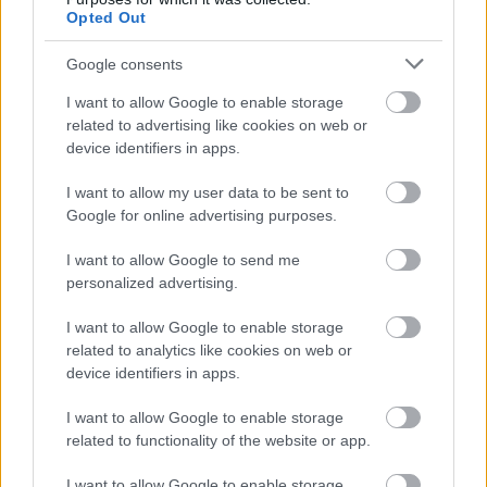
helyet jött előre, a futam végéig folyamatosan
Opted Out
előzött, így végül a 8. helyével kvalifikálta magát
Google consents
a vasárnap délutáni döntő futamra. A döntő
I want to allow Google to enable storage
rajtjánál sajnos azonban egy incidensbe
related to advertising like cookies on web or
keveredett, önhibáján kívül egy versenyzőtársa
device identifiers in apps.
oldalról belé hajtott, így kiállni kényszerült a
I want to allow my user data to be sent to
versenyből, de a tempója több mint biztató
Google for online advertising purposes.
képet fest az év további részére.
I want to allow Google to send me
personalized advertising.
Itt állíthatod be, hogy a Racingline
I want to allow Google to enable storage
cikkeit az elsők között lásd a Google
related to analytics like cookies on web or
keresőjében.
device identifiers in apps.
I want to allow Google to enable storage
related to functionality of the website or app.
HIRDETÉS
I want to allow Google to enable storage