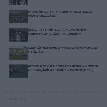
VÁLASZ ÉRKEZETT A „KORRUPT” MOTORSPORTRA,
AHOL A PÉNZ DIKTÁL
GYÁSZOL AZ AUTÓSPORT, EGY VERSENYZŐ IS
ELHUNYT A SVÁJCI ÚJÉVI TRAGÉDIÁBAN
NAGY VÁLTOZÁST HOZ A GOKARTVERSENYZÉSBEN AZ
FIA ÚJÍTÁSA
GYILKOSSÁGI KÍSÉRLETNEK IS ELMENNE – KIZUHANT
A GOKARTJÁBÓL A KILÖKÖTT VERSENYZŐ (VIDEÓ)
HIRDETÉS