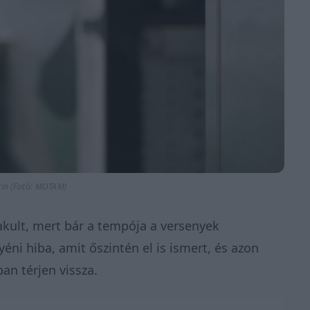
in (Fotó: MOTAM)
akult, mert bár a tempója a versenyek
i hiba, amit őszintén el is ismert, és azon
an térjen vissza.