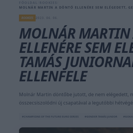
FŐOLDAL
/
ROOKIES
/
MOLNÁR MARTIN A DÖNTŐ ELLENÉRE SEM ELÉGEDETT, G
ROOKIES
2023. 06. 06.
MOLNÁR MARTIN
ELLENÉRE SEM EL
TAMÁS JUNIORNA
ELLENFELE
Molnár Martin döntőbe jutott, de nem elégedett, 
összecsiszolódni új csapatával a legutóbbi hétvégé
#CHAMPIONS OF THE FUTURE EURO SERIES
#GENDER TAMÁS JUNIOR
#GOKA