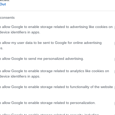
Out
consents
o allow Google to enable storage related to advertising like cookies on
evice identifiers in apps.
o allow my user data to be sent to Google for online advertising
s.
to allow Google to send me personalized advertising.
o allow Google to enable storage related to analytics like cookies on
evice identifiers in apps.
o allow Google to enable storage related to functionality of the website
a is sikerült átmentenünk, míg a rajtok a
n alakultak. Összességében nem sikerültek
o allow Google to enable storage related to personalization.
helyén várhattam az elődöntőt, ami már nem
 még a harmadik időt értem el, az elődöntőben
o allow Google to enable storage related to security, including