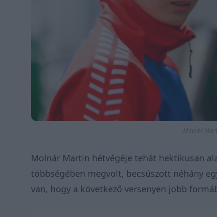
Molnár Mart
Molnár Martin hétvégéje tehát hektikusan al
többségében megvolt, becsúszott néhány egyén
van, hogy a következő versenyen jobb formáb