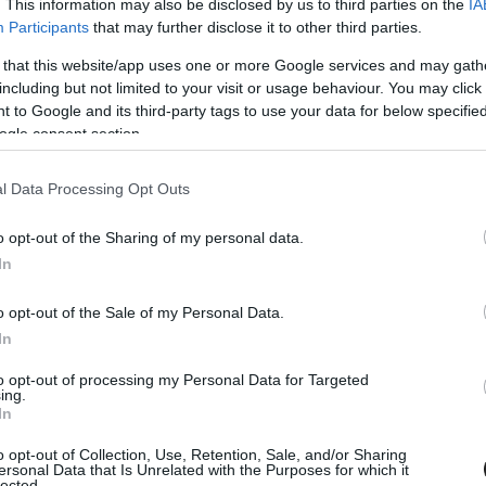
. This information may also be disclosed by us to third parties on the
IA
Participants
that may further disclose it to other third parties.
a Champions of the Future Euro Series harmadik
 that this website/app uses one or more Google services and may gath
rgy Corse gokartosa az öt előfutamból
including but not limited to your visit or usage behaviour. You may click 
 a legjobb ötben zárt, az elődöntőben és a
 to Google and its third-party tags to use your data for below specifi
ogle consent section.
 hozni azt, amit elvár saját magától. Az OK-
zajló hétvégét így a 27. helyen zárta.
l Data Processing Opt Outs
időt értem el, majd következett két előfutam. Az
o opt-out of the Sharing of my personal data.
In
 a tempóm, amivel sikerült számos pozíciót
 a második előfutamban is, a sorom itt is
o opt-out of the Sale of my Personal Data.
In
 volt, úgyhogy vissza tudtam zárkózni” –
ungarian Motorsport Academy által támogatott
to opt-out of processing my Personal Data for Targeted
ing.
In
o opt-out of Collection, Use, Retention, Sale, and/or Sharing
ersonal Data that Is Unrelated with the Purposes for which it
lected.