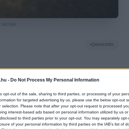
ó: MOTAM
MEGOSZTÁS
⏱️ KB. 5 PERC OLVASÁS
.hu -
Do Not Process My Personal Information
to opt-out of the sale, sharing to third parties, or processing of your per
 of the Future Euro Series Rodbyban
formation for targeted advertising by us, please use the below opt-out s
, de többször is hibázott, így nem elégedett
r selection. Please note that after your opt-out request is processed y
eing interest-based ads based on personal information utilized by us or
sszecsiszolódásról szólt a hétvége az OK-
disclosed to third parties prior to your opt-out. You may separately opt-
új csapatánál.
losure of your personal information by third parties on the IAB’s list of