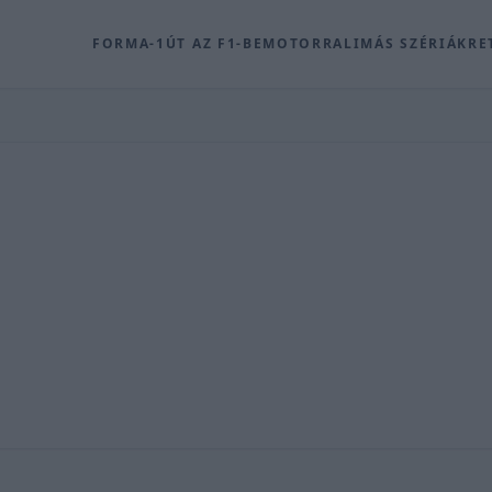
FORMA-1
ÚT AZ F1-BE
MOTOR
RALI
MÁS SZÉRIÁK
RE