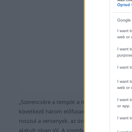
Opted 
Google 
I want t
web or d
I want t
purpose
I want 
I want t
web or d
I want t
„Szerencsére a tempót a második versenynapr
or app.
következő három előfutamban is változatosa
I want t
rosszul a versenyek, az összetett huszadik 
alakult olyan jól. A szombati bemelegítésen
I want t