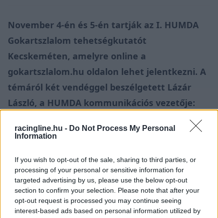
November 4-én és 5-én tartják az I. HUMDA
Gokartszlalom tehetségkutatót
Kecskeméten, amelyre online a
gokartszlalom.hu oldalon lehet jelentkezni. A
témáról két vendéggel beszélgetett Lázár
László, a HUMDA kommunikációs vezetője:
Kálmán Péter a Hungarian Motorsport
racingline.hu -
Do Not Process My Personal
Academy sportszakmai vezetője, Willisits
Information
Vilmos pedig a Willisits MotorSport
If you wish to opt-out of the sale, sharing to third parties, or
csapatvezetője.
processing of your personal or sensitive information for
targeted advertising by us, please use the below opt-out
section to confirm your selection. Please note that after your
opt-out request is processed you may continue seeing
interest-based ads based on personal information utilized by