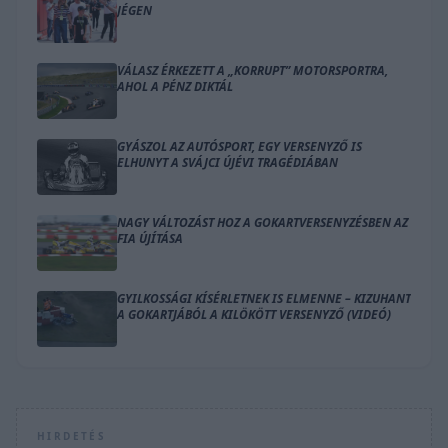
JÉGEN
VÁLASZ ÉRKEZETT A „KORRUPT” MOTORSPORTRA,
AHOL A PÉNZ DIKTÁL
GYÁSZOL AZ AUTÓSPORT, EGY VERSENYZŐ IS
ELHUNYT A SVÁJCI ÚJÉVI TRAGÉDIÁBAN
NAGY VÁLTOZÁST HOZ A GOKARTVERSENYZÉSBEN AZ
FIA ÚJÍTÁSA
GYILKOSSÁGI KÍSÉRLETNEK IS ELMENNE – KIZUHANT
A GOKARTJÁBÓL A KILÖKÖTT VERSENYZŐ (VIDEÓ)
HIRDETÉS