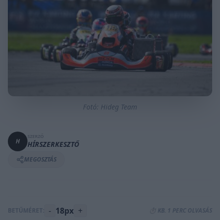
Fotó: Hideg Team
SZERZŐ
H
HÍRSZERKESZTŐ
MEGOSZTÁS
-
18px
+
BETŰMÉRET:
⏱️ KB. 1 PERC OLVASÁS