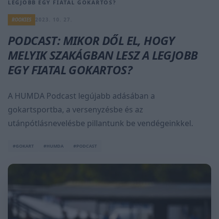
LEGJOBB EGY FIATAL GOKARTOS?
ROOKIES
2023. 10. 27.
PODCAST: MIKOR DŐL EL, HOGY
MELYIK SZAKÁGBAN LESZ A LEGJOBB
EGY FIATAL GOKARTOS?
A HUMDA Podcast legújabb adásában a
gokartsportba, a versenyzésbe és az
utánpótlásnevelésbe pillantunk be vendégeinkkel.
#GOKART
#HUMDA
#PODCAST