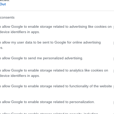
Out
consents
o allow Google to enable storage related to advertising like cookies on
evice identifiers in apps.
o allow my user data to be sent to Google for online advertising
s.
to allow Google to send me personalized advertising.
o allow Google to enable storage related to analytics like cookies on
evice identifiers in apps.
o allow Google to enable storage related to functionality of the website
c hétvégén versenyzek a TCR-ben, nyolc hétvégén
o allow Google to enable storage related to personalization.
 túl rövidnek találom a TCR versenynaptárát,
o allow Google to enable storage related to security, including