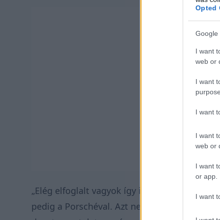
Opted 
Google 
I want t
web or d
I want t
purpose
I want 
I want t
web or d
I want t
or app.
„Elég elfoglalt vagyok így idén, hiszen nyol
I want t
pedig a Porschéval. Azt nem mondanám, hogy
I want t