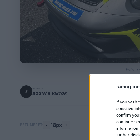
Fotó: r
racingline
SZERZŐ
B
BOGNÁR VIKTOR
If you wish 
sensitive in
confirm you
continue se
-
18px
+
BETŰMÉRET:
information 
further disc