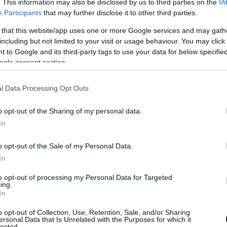
. This information may also be disclosed by us to third parties on the
IA
yan versenyzővel is összefutottunk a
Participants
that may further disclose it to other third parties.
dolnák, hogy itt kellett volna lennie: Mikel
 that this website/app uses one or more Google services and may gath
including but not limited to your visit or usage behaviour. You may click 
ert csapattársa, idén azonban az F1 egyik
 to Google and its third-party tags to use your data for below specifi
 is teljes szezont fut.
ogle consent section.
ött a Hadeca Racinggel, a hungaroringi volt a
l Data Processing Opt Outs
a, legjobb eredménye eddig a Monacóban
o opt-out of the Sharing of my personal data.
In
o opt-out of the Sale of my Personal Data.
aptára között, ráadásul a Porsche-szuperkupa
In
get is ér, és csak ezt követően jön még a TCR
to opt-out of processing my Personal Data for Targeted
, a jelenlegi kéthónapos szünet után. Adja
ing.
In
a motiválta-e Azconát arra, hogy egy másik
o opt-out of Collection, Use, Retention, Sale, and/or Sharing
ersonal Data that Is Unrelated with the Purposes for which it
lected.