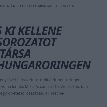
ATOT AJÁNLOTT CSAPATTÁRSA MICHELISZNEK A
 KI KELLENE
 SOROZATOT
TTÁRSA
 HUNGARORINGEN
senyzővel is összefutottunk a Hungaroringen,
t volna lennie: Mikel Azcona a TCR World Tourban
 egyik betétsorozatában, a Porsche-