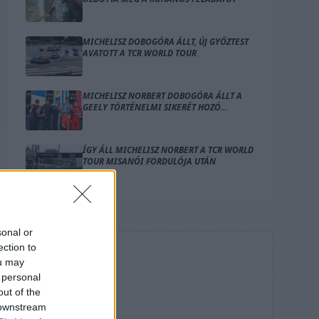
MICHELISZ DOBOGÓRA ÁLLT, ÚJ GYŐZTEST
AVATOTT A TCR WORLD TOUR
MICHELISZ NORBERT DOBOGÓRA ÁLLT A
GEELY TÖRTÉNELMI SIKERÉT HOZÓ
VALENCIAI HÉTVÉGÉN
ÍGY ÁLL MICHELISZ NORBERT A TCR WORLD
TOUR MISANÓI FORDULÓJA UTÁN
sonal or
ection to
HIRDETÉS
ou may
 personal
out of the
 downstream