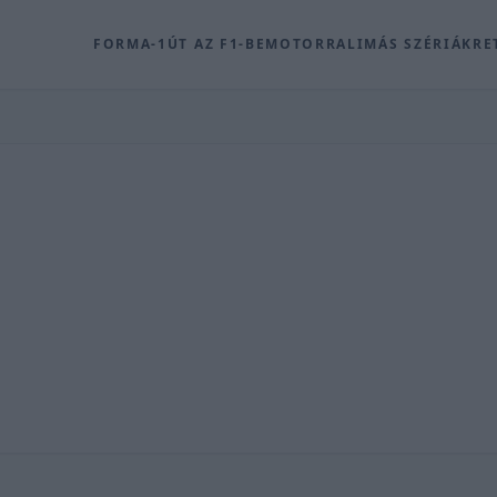
FORMA-1
ÚT AZ F1-BE
MOTOR
RALI
MÁS SZÉRIÁK
RE