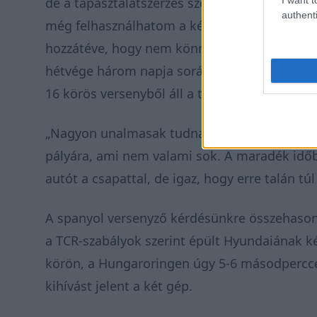
de a tapasztalatszerzés szempontjából haszno
authenti
még felhasználhatom a későbbiekben” – mon
hozzátéve, hogy nem könnyű egyidejűleg az F1
hétvége három napja során csak egy 45 perce
16 körös versenyből áll a teljes programja.
„Nagyon unalmasak tudnak lenni ezek a hétv
pályára, ami nem valami sok. A maradék időb
autót a csapattal, de igaz, hogy erre talán túl
A spanyol versenyző kérdésünkre összehason
a TCR-szabályok szerint épült Hyundaiának ké
körön, a Hungaroringen úgy 5-6 másodpercce
kihívást jelent a két gép.