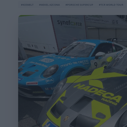
#KIEMELT
#MIKEL AZCONA
#PORSCHE SUPERCUP
#TCR WORLD TOUR