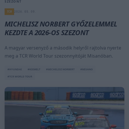
SZEZONT
TCR
2026. 05. 09.
MICHELISZ NORBERT GYŐZELEMMEL
KEZDTE A 2026-OS SZEZONT
A magyar versenyző a második helyről rajtolva nyerte
meg a TCR World Tour szezonnyitóját Misanóban.
#HYUNDAI
#KIEMELT
#MICHELISZ NORBERT
#MISANO
#TCR WORLD TOUR