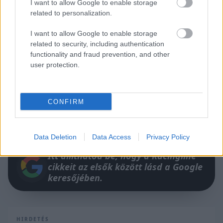
I want to allow Google to enable storage
related to personalization.
I want to allow Google to enable storage
related to security, including authentication
functionality and fraud prevention, and other
user protection.
A második futamot vasárnap délelőtt 11 óra 5
CONFIRM
perctől rendezik.
Data Deletion
Data Access
Privacy Policy
Itt állíthatod be, hogy a Racingline
cikkeit az elsők között lásd a Google
keresőjében.
HIRDETÉS