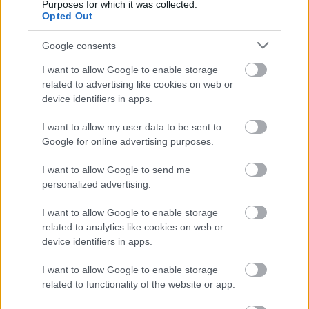
szerinte hamar rájött, hogy nem fog tudni olyan
Purposes for which it was collected.
Opted Out
jó tempót autózni, és úgy látta, hogy a Hyundai
pontjainak számát ily módon fogják tudni
Google consents
maximalizálni.
I want to allow Google to enable storage
related to advertising like cookies on web or
device identifiers in apps.
Mivel a leggyorsabb kört Azcona futotta meg, a
holnapi, fordított rajtrácsos futamon a 9. helyről
I want to allow my user data to be sent to
Google for online advertising purposes.
rajtolhat, míg Michelisz a 10. rajtkockából
I want to allow Google to send me
várhatja majd a lámpák kialvását.
personalized advertising.
I want to allow Google to enable storage
related to analytics like cookies on web or
device identifiers in apps.
I want to allow Google to enable storage
related to functionality of the website or app.