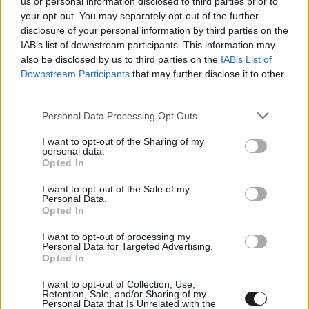
us or personal information disclosed to third parties prior to
your opt-out. You may separately opt-out of the further
disclosure of your personal information by third parties on the
IAB’s list of downstream participants. This information may
also be disclosed by us to third parties on the
IAB’s List of
Downstream Participants
that may further disclose it to other
third parties.
Please note that this website/app uses one or more Google
Personal Data Processing Opt Outs
services and may gather and store information including but
not limited to your visit or usage behaviour. You may click to
I want to opt-out of the Sharing of my
personal data.
grant or deny consent to Google and its third-party tags to
Opted In
use your data for below specified purposes in below Google
Az élen tehát Michelisz zárt, mögötte Azcona,
consent section.
I want to opt-out of the Sale of my
Personal Data.
Ehrlacher, Urrutia, Björk és Comte lett az első
Opted In
hat sorrendje.
I want to opt-out of processing my
Personal Data for Targeted Advertising.
Opted In
A futam utáni interjú során Michelisz
I want to opt-out of Collection, Use,
megköszönte, hogy Azcona elengedte őt, mivel
Retention, Sale, and/or Sharing of my
Personal Data that Is Unrelated with the