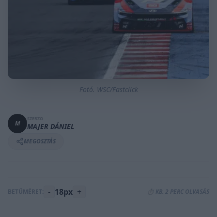
Fotó. WSC/Fastclick
SZERZŐ
M
MAJER DÁNIEL
MEGOSZTÁS
-
18px
+
BETŰMÉRET:
⏱️ KB. 2 PERC OLVASÁS