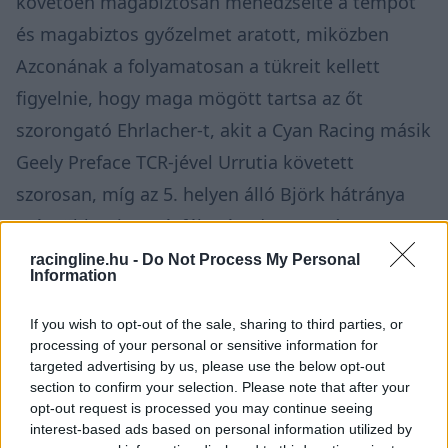
követően magabiztosan menedzselte a tempót
és magabiztos győzelmet aratott, miközben
Azconának a folyamatosan a tükreit kellett
figyelnie, hogy maga mögött tartsa az őt
szorongató Ehrlacher-t, akit a Cyan Racing másik
Geely Preface TCR-jével Urrutia követett
szorosan, míg az 5. helyen álló Björk hátránya
már több mint másfél másodpercre rúgott. A 14.
körben Comte megpróbálta megelőzni a svédet
racingline.hu -
Do Not Process My Personal
Information
a második kanyarban, és kis híján eldobta az
autót, végül pedig be kellett érnie a 6. hellyel.
If you wish to opt-out of the sale, sharing to third parties, or
processing of your personal or sensitive information for
targeted advertising by us, please use the below opt-out
section to confirm your selection. Please note that after your
opt-out request is processed you may continue seeing
interest-based ads based on personal information utilized by