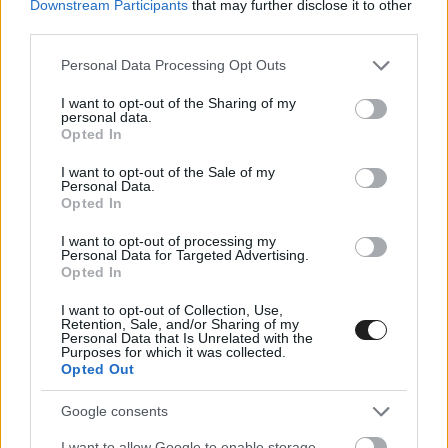
Downstream Participants
that may further disclose it to other
third parties.
Please note that this website/app uses one or more Google
Personal Data Processing Opt Outs
services and may gather and store information including but
not limited to your visit or usage behaviour. You may click to
I want to opt-out of the Sharing of my
personal data.
grant or deny consent to Google and its third-party tags to
Opted In
use your data for below specified purposes in below Google
consent section.
I want to opt-out of the Sale of my
Personal Data.
Opted In
I want to opt-out of processing my
Az első versenyen a Lynk & Co bérelte ki a
Personal Data for Targeted Advertising.
Opted In
dobogót Ehrlacher, Muller, Urrutia sorrenddel.
Michelisz kiesett, míg Tassi a 7., Boldizs pedig a
I want to opt-out of Collection, Use,
Retention, Sale, and/or Sharing of my
Personal Data that Is Unrelated with the
18. lett.
Purposes for which it was collected.
Opted Out
Az összetett pontversenyben Tassi a második 56
Google consents
ponttal, míg az élen álló Vernay-nek 61 pontja
I want to allow Google to enable storage