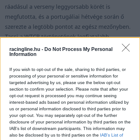
ráadásul a verseny leggyorsabb körét is
megfutotta, és a portugáliai hétvége során ő
szerezte a legtöbb pontot az egész mezőnyben.
Tassi a WTCR történetének legfiatalabb
futamgyőztese is lett.
racingline.hu -
Do Not Process My Personal
Information
Tassi mögött a francia Jean-Karl Vernay ért célba
If you wish to opt-out of the sale, sharing to third parties, or
másodikként a Hyundaijal, a mezőny harmadik
processing of your personal or sensitive information for
targeted advertising by us, please use the below opt-out
magyar versenyzője, Boldizs Bence (Zengő
section to confirm your selection. Please note that after your
Motorsport Cupra) pedig 19. lett.
opt-out request is processed you may continue seeing
interest-based ads based on personal information utilized by
us or personal information disclosed to third parties prior to
your opt-out. You may separately opt-out of the further
disclosure of your personal information by third parties on the
IAB’s list of downstream participants. This information may
also be disclosed by us to third parties on the
IAB’s List of