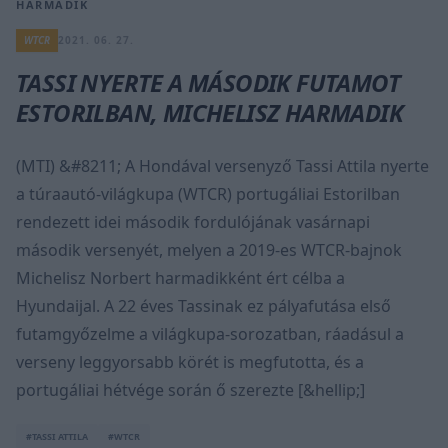
HARMADIK
WTCR
2021. 06. 27.
TASSI NYERTE A MÁSODIK FUTAMOT
ESTORILBAN, MICHELISZ HARMADIK
(MTI) &#8211; A Hondával versenyző Tassi Attila nyerte
a túraautó-világkupa (WTCR) portugáliai Estorilban
rendezett idei második fordulójának vasárnapi
második versenyét, melyen a 2019-es WTCR-bajnok
Michelisz Norbert harmadikként ért célba a
Hyundaijal. A 22 éves Tassinak ez pályafutása első
futamgyőzelme a világkupa-sorozatban, ráadásul a
verseny leggyorsabb körét is megfutotta, és a
portugáliai hétvége során ő szerezte [&hellip;]
#TASSI ATTILA
#WTCR