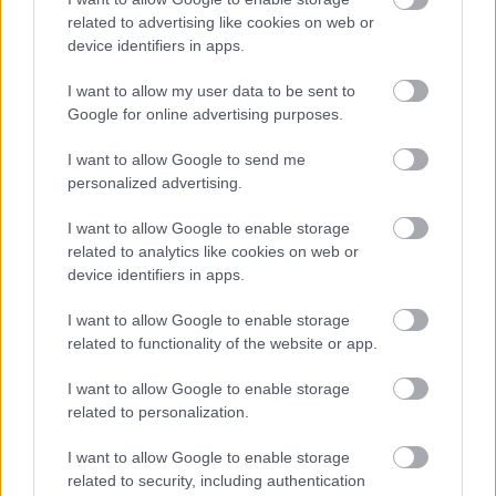
van. Michelisz 28 ponttal a 10., Boldizs 3 ponttal
related to advertising like cookies on web or
device identifiers in apps.
a 19. helyen áll a bajnokságban két forduló után.
I want to allow my user data to be sent to
A WTCR 2021-es idénye július 9-11-én,
Google for online advertising purposes.
Spanyolországban folytatódik.
I want to allow Google to send me
personalized advertising.
I want to allow Google to enable storage
related to analytics like cookies on web or
device identifiers in apps.
I want to allow Google to enable storage
related to functionality of the website or app.
I want to allow Google to enable storage
related to personalization.
I want to allow Google to enable storage
related to security, including authentication