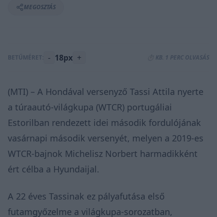
MEGOSZTÁS
-
18px
+
BETŰMÉRET:
⏱️ KB. 1 PERC OLVASÁS
(MTI) – A Hondával versenyző Tassi Attila nyerte
a túraautó-világkupa (WTCR) portugáliai
Estorilban rendezett idei második fordulójának
vasárnapi második versenyét, melyen a 2019-es
WTCR-bajnok Michelisz Norbert harmadikként
ért célba a Hyundaijal.
A 22 éves Tassinak ez pályafutása első
futamgyőzelme a világkupa-sorozatban,