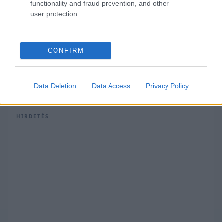
functionality and fraud prevention, and other
user protection.
CONFIRM
Itt állíthatod be, hogy a Racingline
cikkeit az elsők között lásd a Google
keresőjében.
Data Deletion
Data Access
Privacy Policy
HIRDETÉS