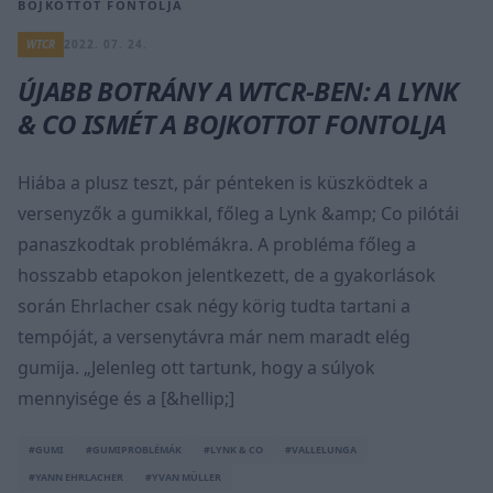
BOJKOTTOT FONTOLJA
WTCR
2022. 07. 24.
ÚJABB BOTRÁNY A WTCR-BEN: A LYNK
& CO ISMÉT A BOJKOTTOT FONTOLJA
Hiába a plusz teszt, pár pénteken is küszködtek a
versenyzők a gumikkal, főleg a Lynk &amp; Co pilótái
panaszkodtak problémákra. A probléma főleg a
hosszabb etapokon jelentkezett, de a gyakorlások
során Ehrlacher csak négy körig tudta tartani a
tempóját, a versenytávra már nem maradt elég
gumija. „Jelenleg ott tartunk, hogy a súlyok
mennyisége és a [&hellip;]
#GUMI
#GUMIPROBLÉMÁK
#LYNK & CO
#VALLELUNGA
#YANN EHRLACHER
#YVAN MÜLLER