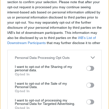
baleset következtében pedig a Lynk & Co
section to confirm your selection. Please note that after your
opt-out request is processed you may continue seeing
azonnali intézkedés vár a szervezőktől.
interest-based ads based on personal information utilized by
us or personal information disclosed to third parties prior to
your opt-out. You may separately opt-out of the further
disclosure of your personal information by third parties on the
IAB’s list of downstream participants. This information may
also be disclosed by us to third parties on the
IAB’s List of
Downstream Participants
that may further disclose it to other
third parties.
Please note that this website/app uses one or more Google
Personal Data Processing Opt Outs
services and may gather and store information including but
not limited to your visit or usage behaviour. You may click to
I want to opt-out of the Sharing of my
personal data.
grant or deny consent to Google and its third-party tags to
Opted In
use your data for below specified purposes in below Google
consent section.
I want to opt-out of the Sale of my
Personal Data.
Opted In
I want to opt-out of processing my
„Nem tudjuk, mit próbálhatnánk ki, ót különböző
Personal Data for Targeted Advertising.
Opted In