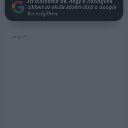
Itt állíthatod be, hogy a Racingline
cikkeit az elsők között lásd a Google
keresőjében.
HIRDETÉS