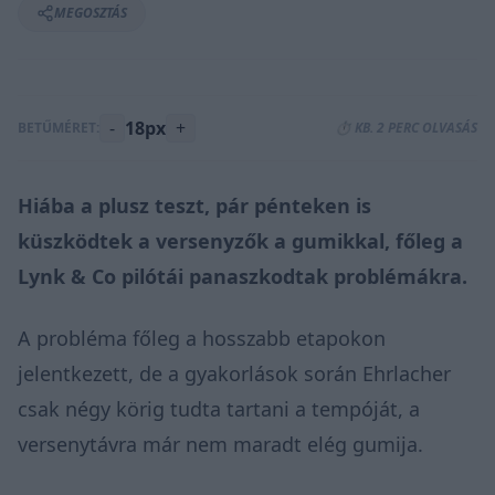
MEGOSZTÁS
-
18px
+
BETŰMÉRET:
⏱️ KB. 2 PERC OLVASÁS
Hiába a
plusz teszt
, pár pénteken is
küszködtek a versenyzők a gumikkal, főleg a
Lynk & Co pilótái panaszkodtak problémákra.
A probléma főleg a hosszabb etapokon
jelentkezett, de a gyakorlások során Ehrlacher
csak négy körig tudta tartani a tempóját, a
versenytávra már nem maradt elég gumija.