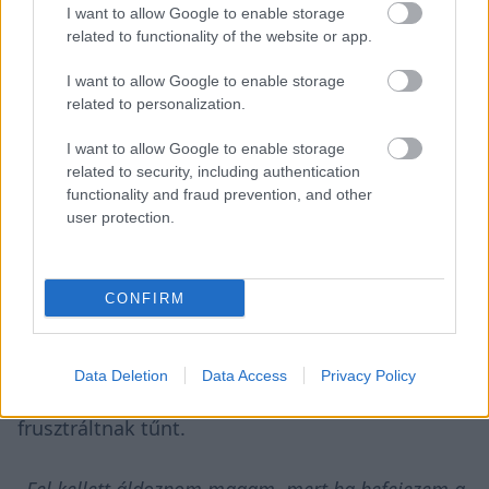
I want to allow Google to enable storage
related to functionality of the website or app.
I want to allow Google to enable storage
related to personalization.
I want to allow Google to enable storage
related to security, including authentication
functionality and fraud prevention, and other
user protection.
CONFIRM
Az időmérőn sem javult sokat a helyzet, a 13.
Data Deletion
Data Access
Privacy Policy
helyet megszerző Yvan Muller kifejezetten
frusztráltnak tűnt.
„Fel kellett áldoznom magam, mert ha befejezem a