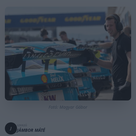
Fotó: Magyar Gábor
SZERZŐ
J
JÁMBOR MÁTÉ