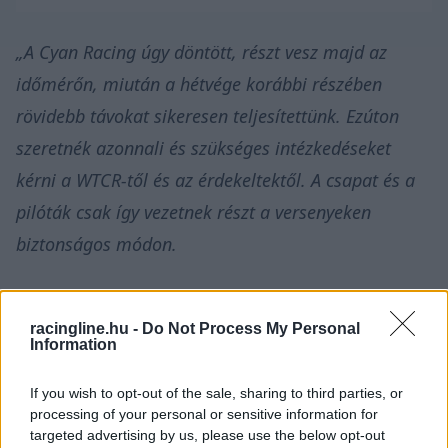
„A Cyan Racing úgy döntött, részt vesz majd az
időmérőn, miután a hétvége korábbi részében
rövidebb távokat sikeresen teljesítettünk. Ezúton
szeretnék azonnali és szükséges intézkedéseket
kérni a WTCR-től és az érdekeltektől. A csapat és a
pilóták csak így vezetnek részt a versenyeken
biztonságos módon.
Végleges döntést a versenyen való részvételről a
jogosultak intézkedése alapján fogunk hozni.”
racingline.hu -
Do Not Process My Personal
Information
A WTCR vallelungai második szabadedzésen
If you wish to opt-out of the sale, sharing to third parties, or
processing of your personal or sensitive information for
Yvan Muller 220 km/h-nál kapott defektet, a
targeted advertising by us, please use the below opt-out