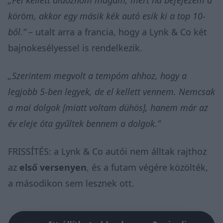
köröm, akkor egy másik kék autó esik ki a top 10-
ből.”
–
utalt
arra a francia, hogy a Lynk & Co két
bajnokesélyessel is rendelkezik.
„Szerintem megvolt a tempóm ahhoz, hogy a
legjobb 5-ben legyek, de el kellett vennem. Nemcsak
a mai dolgok [miatt voltam dühös], hanem már az
év eleje óta gyűltek bennem a dolgok.”
FRISSÍTÉS: a Lynk & Co autói nem álltak rajthoz
az
első versenyen
, és a futam végére közölték,
a másodikon sem lesznek ott.