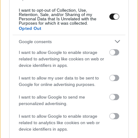
beállítással álltunk elő, és mindannyiunknak voltak
I want to opt-out of Collection, Use,
gondjai. Azt mondták, maximum 4,5°-os
Retention, Sale, and/or Sharing of my
Personal Data that Is Unrelated with the
dölésszöget használhatunk, de még kevesebbel sem
Purposes for which it was collected.
Opted Out
ment.
Google consents
A többiek leghosszabb etapja is csak 15 körös volt,
I want to allow Google to enable storage
related to advertising like cookies on web or
de a verseny 23 körig tart, úgyhogy szerintem nem
device identifiers in apps.
csak a Lynk & Co és a Honda szenved. Persze, mi
I want to allow my user data to be sent to
vagyunk a legnehezebb auto, lehet, hogy ez a baj,
Google for online advertising purposes.
meg a hőség.
I want to allow Google to send me
personalized advertising.
Majd lassan megyek, és megpróbálok elérni a
I want to allow Google to enable storage
kockás zászlóig.”
related to analytics like cookies on web or
device identifiers in apps.