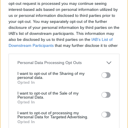
opt-out request is processed you may continue seeing
Coronel lökte ki a harmadik körben, ezzel pedig
interest-based ads based on personal information utilized by
us or personal information disclosed to third parties prior to
sok pozíciót vesztett. A hollandot büntették is a
your opt-out. You may separately opt-out of the further
manővere miatt.
disclosure of your personal information by third parties on the
IAB’s list of downstream participants. This information may
also be disclosed by us to third parties on the
IAB’s List of
Berthon nem tétlenkedett sokáig Guerrieri
Downstream Participants
that may further disclose it to other
mögött, a negyedik körben ugyanis átvette tőle
third parties.
a harmadik helyet. Megforgása után Catsburg
Please note that this website/app uses one or more Google
Personal Data Processing Opt Outs
services and may gather and store information including but
stabilan zárkózott, végül az ötödik helyre ért fel.
not limited to your visit or usage behaviour. You may click to
I want to opt-out of the Sharing of my
personal data.
grant or deny consent to Google and its third-party tags to
Opted In
use your data for below specified purposes in below Google
consent section.
I want to opt-out of the Sale of my
Personal Data.
Opted In
I want to opt-out of processing my
Personal Data for Targeted Advertising.
Opted In