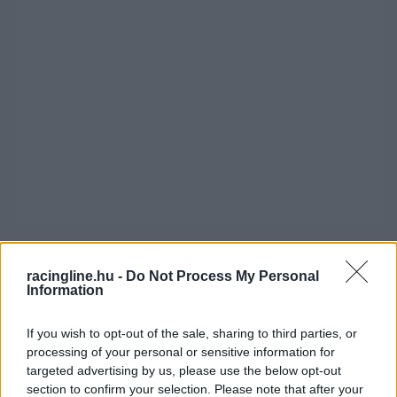
A két élen álló Hyundai hamar meggyőző előnyt
racingline.hu -
Do Not Process My Personal
épített ki, a harmadik helyre kerülő Girolami
Information
viszont inkább védekezésre kényszerült Berthon
If you wish to opt-out of the sale, sharing to third parties, or
ellen.
processing of your personal or sensitive information for
targeted advertising by us, please use the below opt-out
section to confirm your selection. Please note that after your
Tassi Attila nem tudott tiszta versenyt futni, őt