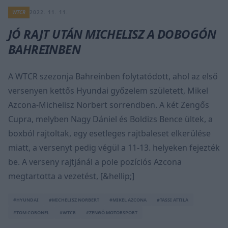
WTCR
2022. 11. 11.
JÓ RAJT UTÁN MICHELISZ A DOBOGÓN
BAHREINBEN
A WTCR szezonja Bahreinben folytatódott, ahol az első
versenyen kettős Hyundai győzelem született, Mikel
Azcona-Michelisz Norbert sorrendben. A két Zengős
Cupra, melyben Nagy Dániel és Boldizs Bence ültek, a
boxból rajtoltak, egy esetleges rajtbaleset elkerülése
miatt, a versenyt pedig végül a 11-13. helyeken fejezték
be. A verseny rajtjánál a pole pozíciós Azcona
megtartotta a vezetést, [&hellip;]
#HYUNDAI
#MICHELISZ NORBERT
#MIKEL AZCONA
#TASSI ATTILA
#TOM CORONEL
#WTCR
#ZENGŐ MOTORSPORT