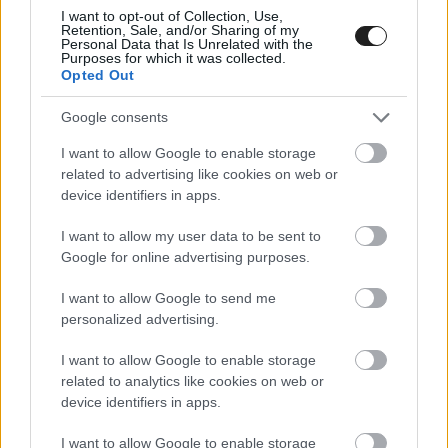
I want to opt-out of Collection, Use,
Retention, Sale, and/or Sharing of my
Personal Data that Is Unrelated with the
Purposes for which it was collected.
Opted Out
Google consents
I want to allow Google to enable storage
related to advertising like cookies on web or
A másik két Hyundai kettős győzelmét senki
device identifiers in apps.
sem veszélyeztette, a mögöttük záró Berthon
I want to allow my user data to be sent to
sem. Girolami lett végül a negyedik, hiába előzte
Google for online advertising purposes.
meg Coronel, ugye őt büntették, így a 4-ről a 6.
I want to allow Google to send me
helyre esett vissza, ezzel nyert Catsburg egy
personalized advertising.
újabb pozíciót.
I want to allow Google to enable storage
related to analytics like cookies on web or
device identifiers in apps.
Azcona győzelmével már 53 ponttal vezeti az
összetettet, a hétvége második versenye pedig
I want to allow Google to enable storage