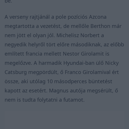
be.
A verseny rajtjánál a pole pozíciós Azcona
megtartotta a vezetést, de mellőle Berthon már
nem jött el olyan jól. Michelisz Norbert a
negyedik helyről tört előre másodiknak, az előbb
említett francia mellett Nestor Girolamit is
megelőzve. A harmadik Hyundai-ban ülő Nicky
Catsburg megpördült, ő Franco Girolamival ért
össze, aki utólag 10 másodperces büntetést
kapott az esetért. Magnus autója megsérült, ő
nem is tudta folytatni a futamot.