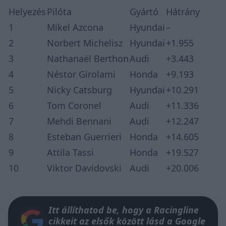
Helyezés
Pilóta
Gyártó
Hátrány
1
Mikel Azcona
Hyundai
–
2
Norbert Michelisz
Hyundai
+1.955
3
Nathanaël Berthon
Audi
+3.443
4
Néstor Girolami
Honda
+9.193
5
Nicky Catsburg
Hyundai
+10.291
6
Tom Coronel
Audi
+11.336
7
Mehdi Bennani
Audi
+12.247
8
Esteban Guerrieri
Honda
+14.605
9
Attila Tassi
Honda
+19.527
10
Viktor Davidovski
Audi
+20.006
Itt állíthatod be, hogy a Racingline
cikkeit az elsők között lásd a Google