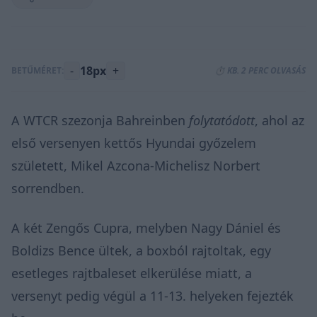
-
18px
+
BETŰMÉRET:
⏱️ KB. 2 PERC OLVASÁS
A WTCR szezonja Bahreinben
folytatódott
, ahol az
első versenyen kettős Hyundai győzelem
született, Mikel Azcona-Michelisz Norbert
sorrendben.
A két Zengős Cupra, melyben Nagy Dániel és
Boldizs Bence ültek, a boxból rajtoltak, egy
esetleges rajtbaleset elkerülése miatt, a
versenyt pedig végül a 11-13. helyeken fejezték