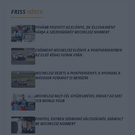
FRISS
HÍREK
TOVÁBB FOGYOTT AZ ELŐNYE, DE ÉLLOVASKÉNT
VÁRJA A SZEZONZÁRÓT MICHELISZ NORBERT
CSÖKKENT MICHELISZ ELŐNYE A PONTVERSENYBEN
AZ ELSŐ KÍNAI FUTAM UTÁN
MICHELISZ VEZETI A PONTVERSENYT, A HYUNDAI A
MÁSODIK FUTAMOT IS BEHÚZTA
MICHELISZ RAJT-CÉL GYŐZELMÉVEL INDULT AZ IDEI
TCR WORLD TOUR
FONTOS, EGYBEN SZOMORÚ VÁLTOZÁSRÓL SZÁMOLT
BE MICHELISZ NORBERT