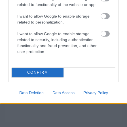
related to functionality of the website or app.
szombat reggel nyolckor kezdődik.
I want to allow Google to enable storage
A legjobb tíz sorrendje:
related to personalization.
I want to allow Google to enable storage
related to security, including authentication
functionality and fraud prevention, and other
user protection.
CONFIRM
Data Deletion
Data Access
Privacy Policy