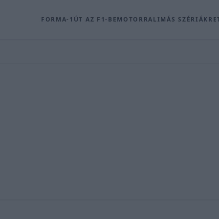
FORMA-1
ÚT AZ F1-BE
MOTOR
RALI
MÁS SZÉRIÁK
RE