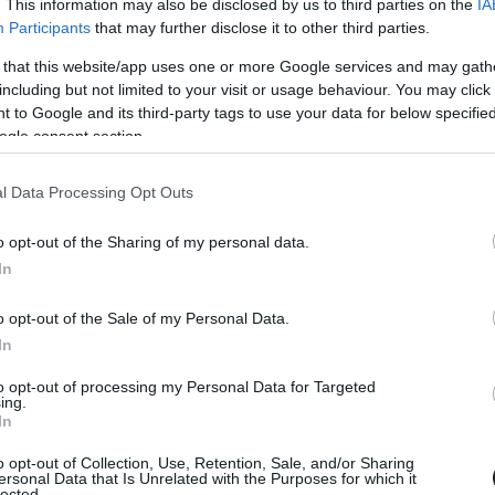
. This information may also be disclosed by us to third parties on the
IA
nthey Racing – amely nem mellesleg megnyerte
Participants
that may further disclose it to other third parties.
éppen szüksége volt a győzelemre, hogy az
 that this website/app uses one or more Google services and may gath
including but not limited to your visit or usage behaviour. You may click 
y tűnt, az utolsó körben Marco Wittmann a
 to Google and its third-party tags to use your data for below specifi
yarral a vége előtt ugyanis megelőzte őt.
ogle consent section.
l Data Processing Opt Outs
t, és rögtön a következő kanyarban
 hajtva gyakorlatilag arrébb tette a BMW-t és
o opt-out of the Sharing of my personal data.
A török ezzel az utóbbi évek egyik
In
, hiszen az utolsó hétvége kezdetekor még
o opt-out of the Sale of my Personal Data.
őzelemre.
In
to opt-out of processing my Personal Data for Targeted
ing.
In
o opt-out of Collection, Use, Retention, Sale, and/or Sharing
ersonal Data that Is Unrelated with the Purposes for which it
lected.