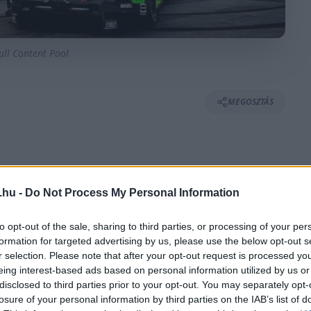
ull Content Pool
MEGOSZTÁS
⏱️ KB. 3 PERC OLVASÁS
.hu -
Do Not Process My Personal Information
olsó futamára maradt a döntés a bajnoki
to opt-out of the sale, sharing to third parties, or processing of your per
formation for targeted advertising by us, please use the below opt-out s
hancan Güvené lett. Ráadásul nem akármilyen
r selection. Please note that after your opt-out request is processed y
eing interest-based ads based on personal information utilized by us or
disclosed to third parties prior to your opt-out. You may separately opt-
losure of your personal information by third parties on the IAB’s list of
kor elsőként szelte át a célvonalat a