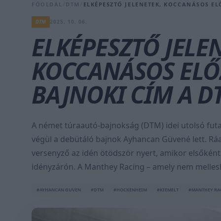
FŐOLDAL
/
DTM
/
ELKÉPESZTŐ JELENETEK, KOCCANÁSOS ELŐ
DTM
2025. 10. 06.
ELKÉPESZTŐ JELE
KOCCANÁSOS ELŐZ
BAJNOKI CÍM A D
A német túraautó-bajnokság (DTM) idei utolsó fut
végül a debütáló bajnok Ayhancan Güvené lett. Rá
versenyző az idén ötödször nyert, amikor elsőként
idényzárón. A Manthey Racing – amely nem mellesle
#AYHANCAN GUVEN
#DTM
#HOCKENHEIM
#KIEMELT
#MANTHEY RA