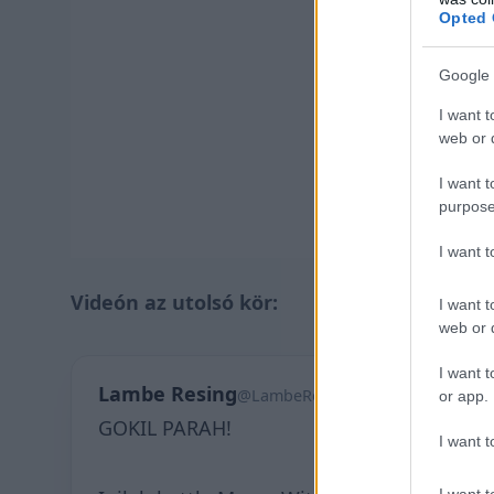
Opted 
Google 
I want t
web or d
I want t
purpose
I want 
Videón az utolsó kör:
I want t
web or d
I want t
Lambe Resing
@LambeResing
or app.
GOKIL PARAH!
I want t
I want t