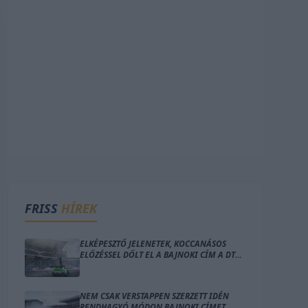
FRISS
HÍREK
ELKÉPESZTŐ JELENETEK, KOCCANÁSOS
ELŐZÉSSEL DŐLT EL A BAJNOKI CÍM A DTM-
BEN (VIDEÓ)
NEM CSAK VERSTAPPEN SZERZETT IDÉN
RENDHAGYÓ MÓDON BAJNOKI CÍMET