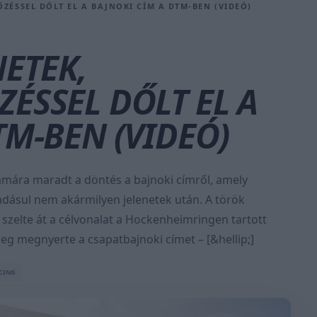
ZÉSSEL DŐLT EL A BAJNOKI CÍM A DTM-BEN (VIDEÓ)
NETEK,
ÉSSEL DŐLT EL A
TM-BEN (VIDEÓ)
amára maradt a döntés a bajnoki címről, amely
adásul nem akármilyen jelenetek után. A török
 szelte át a célvonalat a Hockenheimringen tartott
g megnyerte a csapatbajnoki címet – [&hellip;]
CING