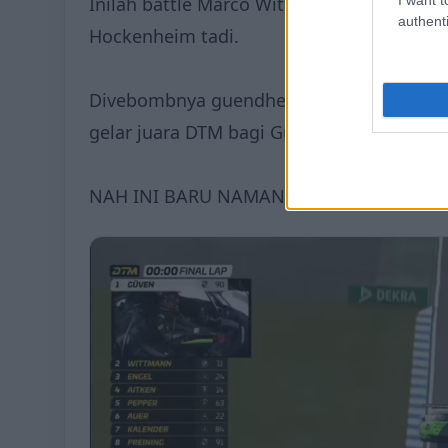
Inilah battle Marco Wittmann vs Ayhancan 
authenti
Hockenheim tadi.
Divebombnya guendheng cok. Gak cuma j
gelar juara DTM bagi Güven.
NAH INI BARU NAMANYA BALAPAN 🔥