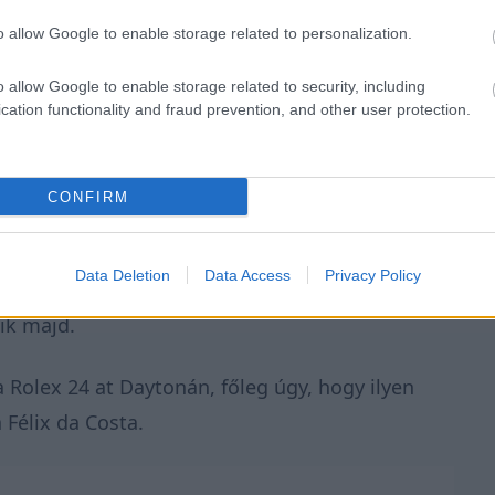
o allow Google to enable storage related to personalization.
o allow Google to enable storage related to security, including
cation functionality and fraud prevention, and other user protection.
oll, valamint Daniel Juncadella, Felix
CONFIRM
egjobb versenyzője, a kétszeres világbajnok
Data Deletion
Data Access
Privacy Policy
je, a 2017-es F3-as bajnok, Lando Norris is. Ők
ik majd.
Rolex 24 at Daytonán, főleg úgy, hogy ilyen
Félix da Costa.