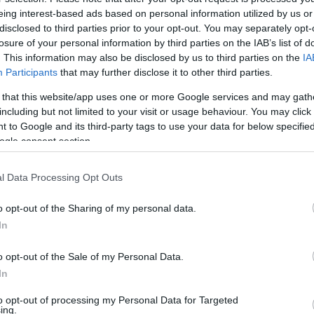
eing interest-based ads based on personal information utilized by us or
disclosed to third parties prior to your opt-out. You may separately opt-
losure of your personal information by third parties on the IAB’s list of
. This information may also be disclosed by us to third parties on the
IA
óth Zsombor
Participants
that may further disclose it to other third parties.
 that this website/app uses one or more Google services and may gath
including but not limited to your visit or usage behaviour. You may click 
MEGOSZTÁS
 to Google and its third-party tags to use your data for below specifi
ogle consent section.
l Data Processing Opt Outs
⏱️ KB. 1 PERC OLVASÁS
o opt-out of the Sharing of my personal data.
In
illetve Blancpain GT Series Sprint Cup-ban és
o opt-out of the Sale of my Personal Data.
18-at pedig az amerikai kontinensen kezdi majd
In
DC Racing csapatában.
to opt-out of processing my Personal Data for Targeted
ing.