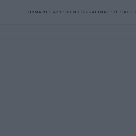
FORMA-1
ÚT AZ F1-BE
MOTOR
RALI
MÁS SZÉRIÁK
RE