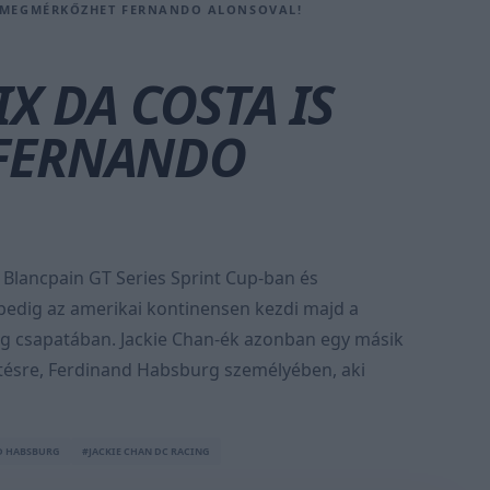
IS MEGMÉRKŐZHET FERNANDO ALONSOVAL!
X DA COSTA IS
FERNANDO
e Blancpain GT Series Sprint Cup-ban és
 pedig az amerikai kontinensen kezdi majd a
ng csapatában. Jackie Chan-ék azonban egy másik
etésre, Ferdinand Habsburg személyében, aki
D HABSBURG
#JACKIE CHAN DC RACING