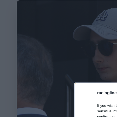
racingline
If you wish 
sensitive in
confirm you