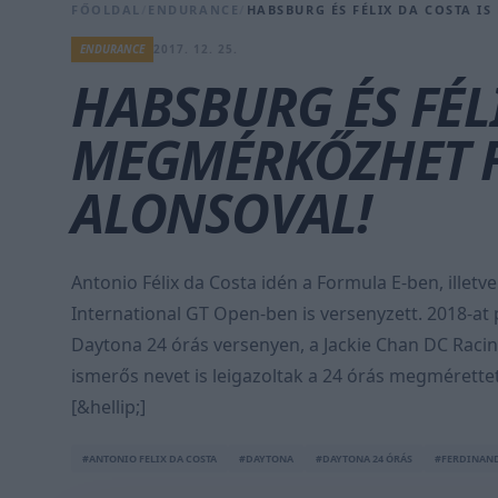
FŐOLDAL
/
ENDURANCE
/
HABSBURG ÉS FÉLIX DA COSTA 
ENDURANCE
2017. 12. 25.
HABSBURG ÉS FÉLI
MEGMÉRKŐZHET 
ALONSOVAL!
Antonio Félix da Costa idén a Formula E-ben, illetv
International GT Open-ben is versenyzett. 2018-at
Daytona 24 órás versenyen, a Jackie Chan DC Raci
ismerős nevet is leigazoltak a 24 órás megmérett
[&hellip;]
#ANTONIO FELIX DA COSTA
#DAYTONA
#DAYTONA 24 ÓRÁS
#FERDINAN