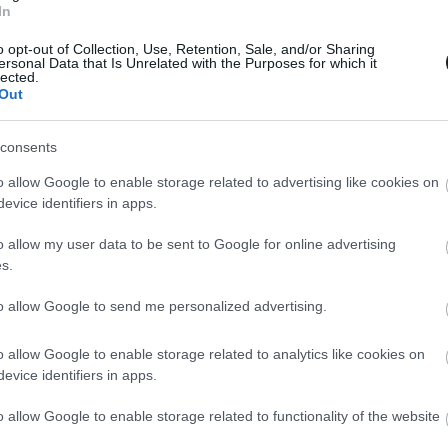
In
vet is leigazoltak a 24 órás megmérettetésre,
o opt-out of Collection, Use, Retention, Sale, and/or Sharing
a FIA Formula 3 European Championship
ersonal Data that Is Unrelated with the Purposes for which it
lected.
Out
 és Ho-Pin Tunggal osztják majd meg Oreca 07-
consents
o allow Google to enable storage related to advertising like cookies on
evice identifiers in apps.
o allow my user data to be sent to Google for online advertising
s.
to allow Google to send me personalized advertising.
o allow Google to enable storage related to analytics like cookies on
evice identifiers in apps.
o allow Google to enable storage related to functionality of the website