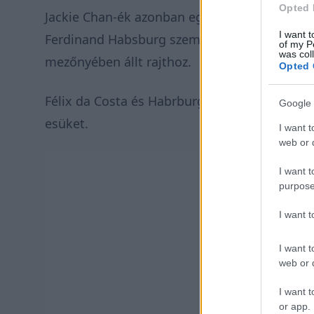
Opted 
Jackie Chan-ék azonban egy másik ismerős ne
I want t
Ferdinand Habsburg
személyében, aki idén 
of my P
was col
mezőnyében állt rajthoz.
Opted 
Félix da Costa és Habrburg Alex Brundle-lel
Google 
esüket.
I want t
web or d
I want t
purpose
I want 
I want t
web or d
I want t
or app.