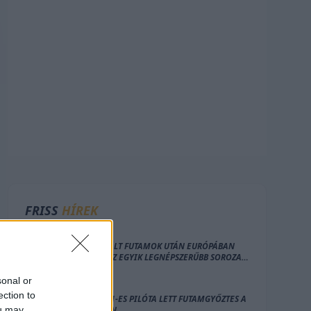
FRISS
HÍREK
ELKASZÁLT FUTAMOK UTÁN EURÓPÁBAN
ZÁRUL AZ EGYIK LEGNÉPSZERŰBB SOROZAT
IDEI SZEZONJA
sonal or
ection to
ÚJABB F1-ES PILÓTA LETT FUTAMGYŐZTES A
ou may
WEC-BEN