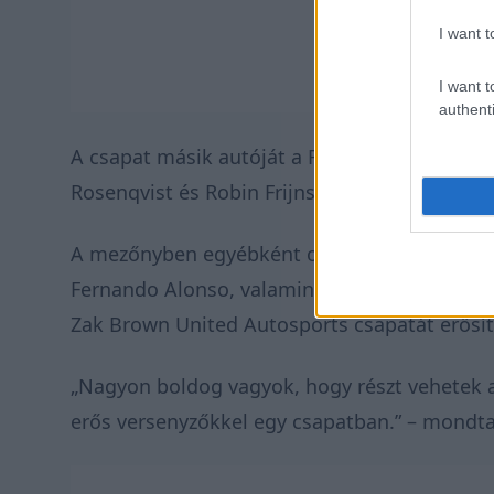
I want t
I want t
authenti
A csapat másik autóját a Forma-1-es Lance Str
Rosenqvist és Robin Frijns vezetik majd,
A mezőnyben egyébként ott a Forma-1 egyik l
Fernando Alonso, valamint a McLaren üdvöské
Zak Brown United Autosports csapatát erősít
„Nagyon boldog vagyok, hogy részt vehetek a 
erős versenyzőkkel egy csapatban.” – mondta 