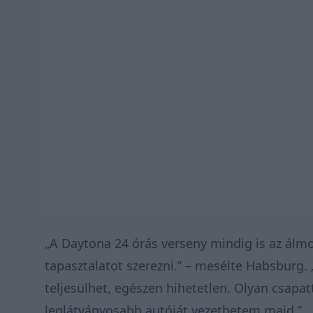
„A Daytona 24 órás verseny mindig is az álm
tapasztalatot szerezni.” – mesélte Habsburg.
teljesülhet, egészen hihetetlen. Olyan csapat
leglátványosabb autóját vezethetem majd.”