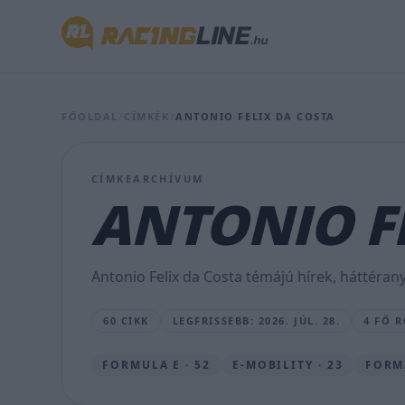
ki
én
is”
–
FŐOLDAL
/
CÍMKÉK
/
ANTONIO FELIX DA COSTA
botrányos
ütközés
CÍMKEARCHÍVUM
a
ANTONIO F
vb-
harc
Antonio Felix da Costa témájú hírek, háttéran
végjátékában
60 CIKK
LEGFRISSEBB: 2026. JÚL. 28.
4 FŐ 
BOGNÁR
VIKTOR
•
FORMULA E · 52
E-MOBILITY · 23
FORMA
2026.
JÚL.