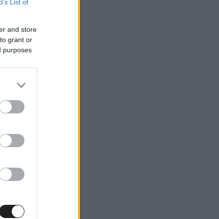
B’s List of
er and store
to grant or
ed purposes