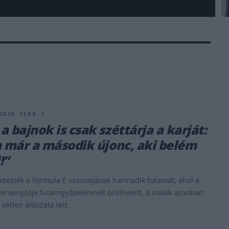
2026. FEBR. 1.
a bajnok is csak széttárja a karját:
n már a második újonc, aki belém
!”
dezték a Formula E szezonjának harmadik futamát, ahol a
 versenyzője futamgyőzelemnek örülhetett, a másik azonban
vétlen áldozata lett.