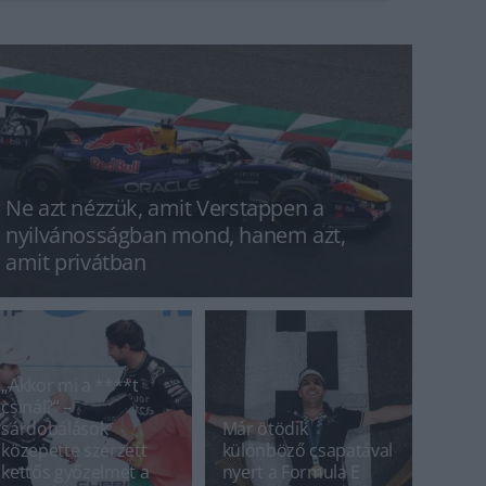
Ne azt nézzük, amit Verstappen a
nyilvánosságban mond, hanem azt,
amit privátban
„Akkor mi a ****t
csinál?” –
sárdobálások
Már ötödik
közepette szerzett
különböző csapatával
kettős győzelmet a
nyert a Formula E