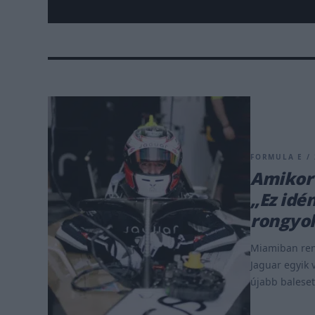
FORMULA E / 
Amikor 
„Ez idé
rongyol
Miamiban ren
Jaguar egyik
újabb baleset 