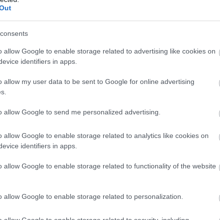
Out
2025. JAN. 12.
consents
rgyors sportbírók befolyásolták a
o allow Google to enable storage related to advertising like cookies on
 személyét a Formula E mexikói
evice identifiers in apps.
yén
o allow my user data to be sent to Google for online advertising
odik futamát sem tudta megnyerni a mezőny etalonjának
s.
he, miután Oliver Rowland a kínálkozó lehetőséggel élve, egy
to allow Google to send me personalized advertising.
ármat előzve az élre lőtte a Nissant a Formula E mexikóvárosi
o allow Google to enable storage related to analytics like cookies on
evice identifiers in apps.
o allow Google to enable storage related to functionality of the website
o allow Google to enable storage related to personalization.
o allow Google to enable storage related to security, including