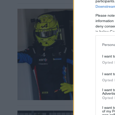
participants
Downstream 
Please note
information 
deny consent
in below Go
FORMA-1 / 202
Világba
Persona
helyére
I want t
Opted 
Mick Schumach
a gyorsan lép
I want t
Opted 
I want 
Advertis
Opted 
I want t
of my P
was col