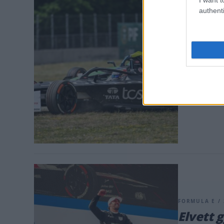
FORMULA E / 
authenti
Hibába 
elmélet
el a gy
Nick Cassidy 
a Formula E p
pozícióban ér
FORMULA E / 
Elvett 