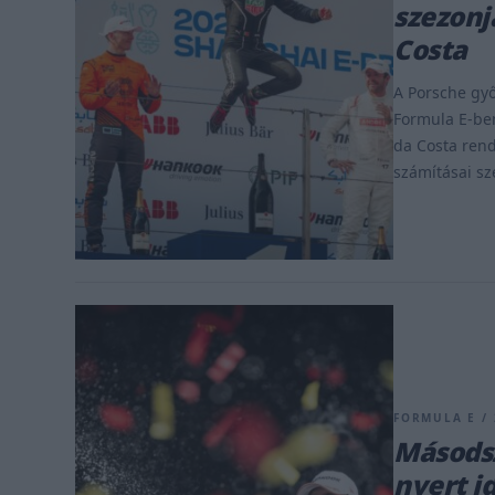
szezonj
Costa
A Porsche győ
Formula E-ben
da Costa rend
számításai sz
FORMULA E / 
Másodsz
nyert i