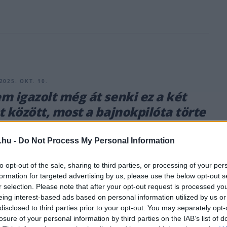
2025. OKT. 10.
m igazolt még át senki ez a két
t között, most a bajnokpilóta törte
eget
.hu -
Do Not Process My Personal Information
derejű csapatváltás is történt a Formula E holtszezonjában –
agy bejelentéssel érkező Antonio Felix da Costa azt mondja,
to opt-out of the sale, sharing to third parties, or processing of your per
 őt a Jaguarhoz való leszerződésről, hogy a csapat nem
formation for targeted advertising by us, please use the below opt-out s
náron megszerezni őt.
r selection. Please note that after your opt-out request is processed y
eing interest-based ads based on personal information utilized by us or
disclosed to third parties prior to your opt-out. You may separately opt-
losure of your personal information by third parties on the IAB’s list of