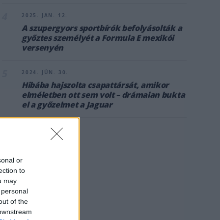
4
2025. JAN. 12.
A szupergyors sportbírók befolyásolták a
győztes személyét a Formula E mexikói
versenyén
5
2024. JÚN. 30.
Hibába hajszolta csapattársát, amikor
elméletben ott sem volt – drámaian bukta
el a győzelmet a Jaguar
sonal or
ection to
ou may
 personal
out of the
 downstream