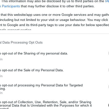
. This information may also be disclosed by us to third parties on the
IA
Participants
that may further disclose it to other third parties.
 that this website/app uses one or more Google services and may gath
including but not limited to your visit or usage behaviour. You may click 
 to Google and its third-party tags to use your data for below specifi
ogle consent section.
5. SZEPT. 6.
jnokot igazoltak Mick Schumacher
l Data Processing Opt Outs
, de lehet, hogy a csapattársa lesz
o opt-out of the Sharing of my personal data.
In
er visszautasította a Cadillacet, amivel felcsillant a remény
ő Alpine számára.
o opt-out of the Sale of my Personal Data.
In
to opt-out of processing my Personal Data for Targeted
ing.
In
o opt-out of Collection, Use, Retention, Sale, and/or Sharing
ersonal Data that Is Unrelated with the Purposes for which it
lected.