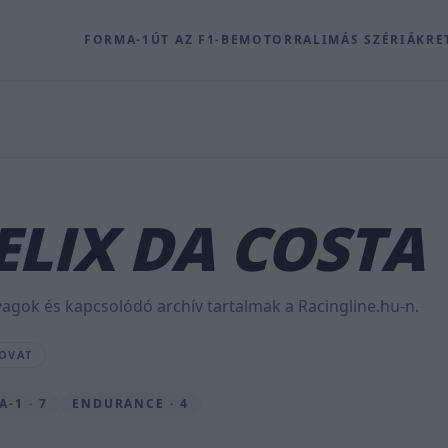
FORMA-1
ÚT AZ F1-BE
MOTOR
RALI
MÁS SZÉRIÁK
RE
ELIX DA COSTA
yagok és kapcsolódó archív tartalmak a Racingline.hu-n.
ROVAT
-1 · 7
ENDURANCE · 4