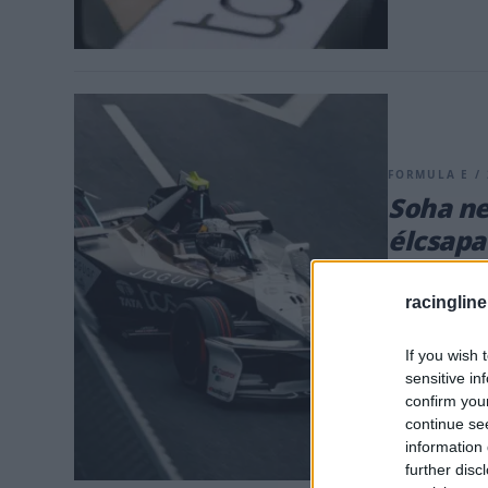
FORMULA E / 
Soha ne
élcsapa
meg a j
racingline
Több nagy hor
a legutóbbi n
If you wish 
az győzte meg
sensitive in
akarta minde
confirm you
continue se
information 
further disc