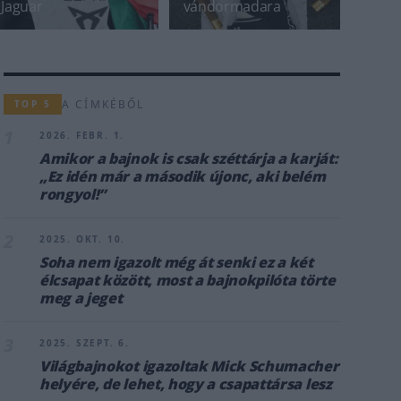
Jaguar
vándormadara
A CÍMKÉBŐL
TOP 5
1
2026. FEBR. 1.
Amikor a bajnok is csak széttárja a karját:
„Ez idén már a második újonc, aki belém
rongyol!”
2
2025. OKT. 10.
Soha nem igazolt még át senki ez a két
élcsapat között, most a bajnokpilóta törte
meg a jeget
3
2025. SZEPT. 6.
Világbajnokot igazoltak Mick Schumacher
helyére, de lehet, hogy a csapattársa lesz