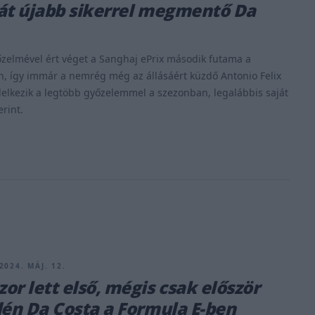
át újabb sikerrel megmentő Da
zelmével ért véget a Sanghaj ePrix második futama a
, így immár a nemrég még az állásáért küzdő Antonio Felix
elkezik a legtöbb győzelemmel a szezonban, legalábbis saját
erint.
2024. MÁJ. 12.
or lett első, mégis csak először
dén Da Costa a Formula E-ben