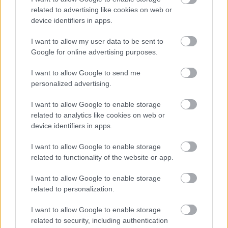
related to advertising like cookies on web or
device identifiers in apps.
I want to allow my user data to be sent to
A 2021-es szezon utolsó versenyhétvégéjére két
Google for online advertising purposes.
ismerős arc is csatlakozik a FIA ETRC
I want to allow Google to send me
rajtrácsához. Miután az idény korábbi részében
personalized advertising.
két Goodyear-kupa dobogós helyezést szerzett a
I want to allow Google to enable storage
Mostban, Lukas Hahn Olaszországban tér vissza
related to analytics like cookies on web or
device identifiers in apps.
a mezőnybe. Az ötszörös brit
kamionversenybajnok Ryan Smith ül majd a #81-
I want to allow Google to enable storage
related to functionality of the website or app.
es MV Commercial Truck Racing Team MAN
volánja mögött.
I want to allow Google to enable storage
related to personalization.
A kamion Eb utolsó fordulójában, Misanóban is
I want to allow Google to enable storage
related to security, including authentication
sorsdöntő lesz a Goodyear Kupa dicsőségéért