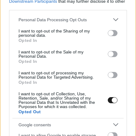
Downstream Participants
that may further disclose it to other
Kursim újabb győzelmet szerzett Jaramában,
third parties.
amivel háromra növelte az idei összes
Please note that this website/app uses one or more Google
Personal Data Processing Opt Outs
győzelmét, míg Steffi Halm arra fog törekedni,
services and may gather and store information including but
not limited to your visit or usage behaviour. You may click to
I want to opt-out of the Sharing of my
hogy megszerezze elsőt 2021-ben, miután idén
personal data.
grant or deny consent to Google and its third-party tags to
Opted In
négyszer állhatott fel a dobogó második fokára.
use your data for below specified purposes in below Google
consent section.
I want to opt-out of the Sale of my
Personal Data.
Opted In
I want to opt-out of processing my
Personal Data for Targeted Advertising.
Opted In
I want to opt-out of Collection, Use,
Retention, Sale, and/or Sharing of my
Personal Data that Is Unrelated with the
Purposes for which it was collected.
Opted Out
Google consents
I want to allow Google to enable storage