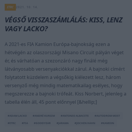
ETRC
2021. 10. 14.
VÉGSŐ VISSZASZÁMLÁLÁS: KISS, LENZ
VAGY LACKO?
A 2021-es FIA Kamion Európa-bajnokság ezen a
hétvégén az olaszországi Misano Circuit pályán véget
ér, és várhatóan a szezonzáró nagy finálé még
látványosabb versenyakciókkal zárul. A bajnoki címért
folytatott küzdelem a végsőkig kiélezett lesz, három
versenyző még mindig matematikailag esélyes, hogy
megszerezze a bajnoki trófeát. Kiss Norbert, jelenleg a
tabella élén áll, 45 pont előnnyel [&hellip;]
#ADAM LACKO
#ANDRÉ KURSIM
#ANTONIO ALBACETE
#AUTODROM MOST
#ETRC
#FIA
#GOODYEAR
#JARAMA
#JOCHEN HAHN
#KAMION