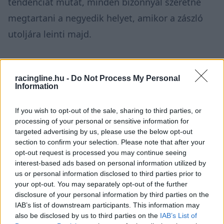
tendenciát mutat, minden bizonnyal szeretné
megtartani a negyedik helyet, amikor a zászló
utoljára leinti majd.
A német versenyzők, André Kursim és Steffi
Halm megosztott hatodik helyen állnak. Kursim
racingline.hu -
Do Not Process My Personal
Information
újabb győzelmet szerzett Jaramában, amivel
háromra növelte idei összesített győzelmét, míg
If you wish to opt-out of the sale, sharing to third parties, or
processing of your personal or sensitive information for
Steffi Halm arra fog törekedni, hogy
targeted advertising by us, please use the below opt-out
megszerezze első győzelmét 2021-ben, miután
section to confirm your selection. Please note that after your
opt-out request is processed you may continue seeing
idén négyszer állhatott fel a dobogó második
interest-based ads based on personal information utilized by
fokára.
us or personal information disclosed to third parties prior to
your opt-out. You may separately opt-out of the further
disclosure of your personal information by third parties on the
A német versenyzők, André Kursim és Steffi
IAB’s list of downstream participants. This information may
also be disclosed by us to third parties on the
IAB’s List of
Halm megosztott hatodik helyen állnak jelenleg.