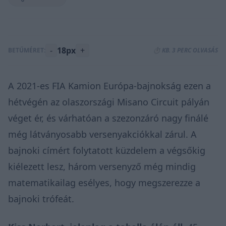
-
18px
+
BETŰMÉRET:
⏱️ KB. 3 PERC OLVASÁS
A 2021-es FIA Kamion Európa-bajnokság ezen a
hétvégén az olaszországi Misano Circuit pályán
véget ér, és várhatóan a
szezonzáró
nagy finálé
még látványosabb versenyakciókkal zárul. A
bajnoki címért folytatott küzdelem a végsőkig
kiélezett lesz, három versenyző még mindig
matematikailag esélyes, hogy megszerezze a
bajnoki trófeát.