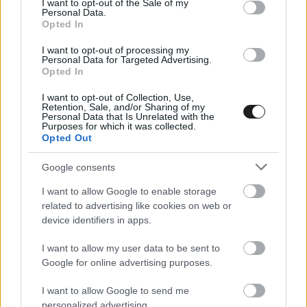
I want to opt-out of the Sale of my
fokára, és [&hellip;]
Personal Data.
Opted In
I want to opt-out of processing my
Personal Data for Targeted Advertising.
Opted In
I want to opt-out of Collection, Use,
Retention, Sale, and/or Sharing of my
Personal Data that Is Unrelated with the
Purposes for which it was collected.
Opted Out
Google consents
I want to allow Google to enable storage
related to advertising like cookies on web or
device identifiers in apps.
ETRC / 2022. SZEPT. 6.
I want to allow my user data to be sent to
Következik a kamion Eb darálója:
Google for online advertising purposes.
Zolder
I want to allow Google to send me
personalized advertising.
A Goodyear FIA ETRC a hétvégén Belgiumba utazik, ahol a