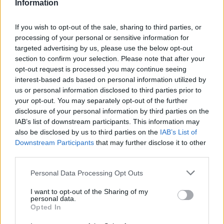
Information
If you wish to opt-out of the sale, sharing to third parties, or
processing of your personal or sensitive information for
targeted advertising by us, please use the below opt-out
section to confirm your selection. Please note that after your
opt-out request is processed you may continue seeing
interest-based ads based on personal information utilized by
us or personal information disclosed to third parties prior to
ETRC / 2022. SZEPT. 9.
your opt-out. You may separately opt-out of the further
Nincs megállás, Belgiumban a
disclosure of your personal information by third parties on the
kamion EB mezőnye
IAB’s list of downstream participants. This information may
also be disclosed by us to third parties on the
IAB’s List of
Downstream Participants
that may further disclose it to other
A csehországi futam után a hétvégén Belgiumban folytatódik
third parties.
a kamion Európa-bajnokság. A Révész Racing magyar
pilótája, a HUMDA Magyar Autó-Motorsport és Zöld Mobilitás-
Please note that this website/app uses one or more Google
Personal Data Processing Opt Outs
fejlesztési Ügynökség Zrt. közreműködésével versenyző Kiss
services and may gather and store information including but
not limited to your visit or usage behaviour. You may click to
I want to opt-out of the Sharing of my
Norbert 60 pont előnnyel vezeti a bajnokságot. A magyar
personal data.
grant or deny consent to Google and its third-party tags to
pilóta az eddigi öt versenyhétvégén 11 futamon győzött,
Opted In
use your data for below specified purposes in below Google
legutóbb Mostban is kétszer állhatott a dobogó legmagasabb
consent section.