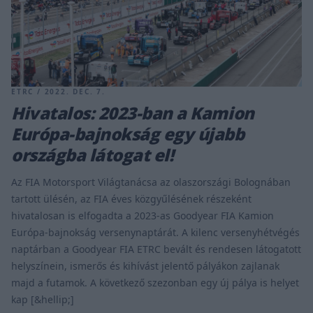
ETRC / 2022. DEC. 7.
Hivatalos: 2023-ban a Kamion
Európa-bajnokság egy újabb
országba látogat el!
Az FIA Motorsport Világtanácsa az olaszországi Bolognában
tartott ülésén, az FIA éves közgyűlésének részeként
hivatalosan is elfogadta a 2023-as Goodyear FIA Kamion
Európa-bajnokság versenynaptárát. A kilenc versenyhétvégés
naptárban a Goodyear FIA ETRC bevált és rendesen látogatott
helyszínein, ismerős és kihívást jelentő pályákon zajlanak
majd a futamok. A következő szezonban egy új pálya is helyet
kap [&hellip;]