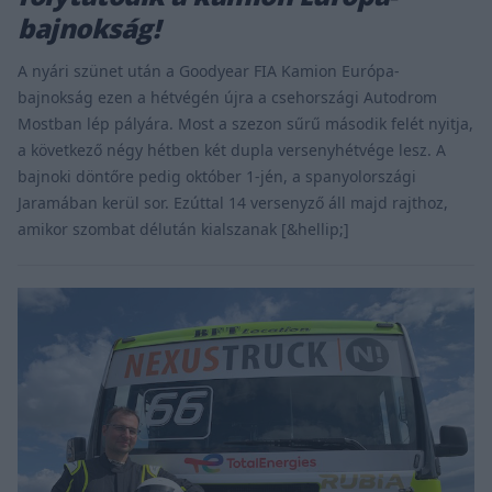
bajnokság!
A nyári szünet után a Goodyear FIA Kamion Európa-
bajnokság ezen a hétvégén újra a csehországi Autodrom
Mostban lép pályára. Most a szezon sűrű második felét nyitja,
a következő négy hétben két dupla versenyhétvége lesz. A
bajnoki döntőre pedig október 1-jén, a spanyolországi
Jaramában kerül sor. Ezúttal 14 versenyző áll majd rajthoz,
amikor szombat délután kialszanak [&hellip;]