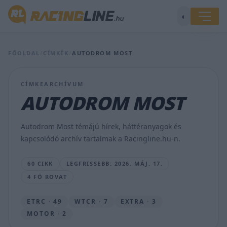
Bulegának
◐
csak
az
első
FŐOLDAL
/
CÍMKÉK
/
AUTODROM MOST
futamon
volt
veszélyben
CÍMKEARCHÍVUM
a
sorozata,
AUTODROM MOST
többen
is
súlyosan
Autodrom Most témájú hírek, háttéranyagok és
megsérültek
kapcsolódó archív tartalmak a Racingline.hu-n.
Mostban
SEBŐK
60 CIKK
LEGFRISSEBB: 2026. MÁJ. 17.
MÁTÉ
4 FŐ ROVAT
•
2026.
MÁJ.
ETRC · 49
WTCR · 7
EXTRA · 3
17.
MOTOR · 2