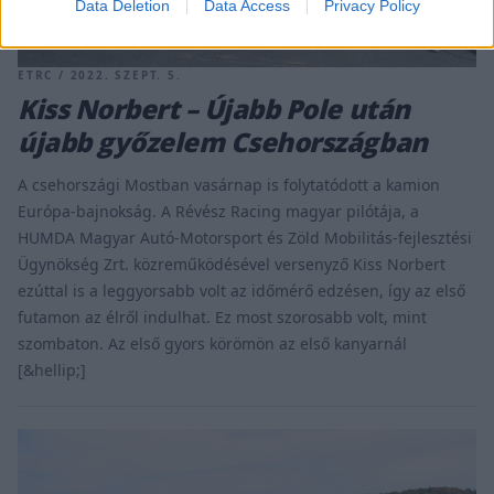
Data Deletion
Data Access
Privacy Policy
ETRC / 2022. SZEPT. 5.
Kiss Norbert – Újabb Pole után
újabb győzelem Csehországban
A csehországi Mostban vasárnap is folytatódott a kamion
Európa-bajnokság. A Révész Racing magyar pilótája, a
HUMDA Magyar Autó-Motorsport és Zöld Mobilitás-fejlesztési
Ügynökség Zrt. közreműködésével versenyző Kiss Norbert
ezúttal is a leggyorsabb volt az időmérő edzésen, így az első
futamon az élről indulhat. Ez most szorosabb volt, mint
szombaton. Az első gyors körömön az első kanyarnál
[&hellip;]