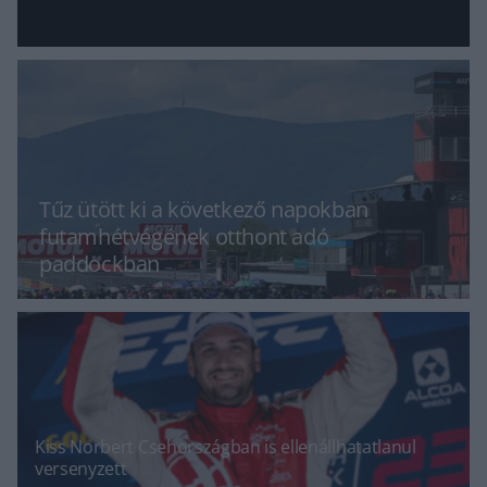
Tűz ütött ki a következő napokban
futamhétvégének otthont adó
paddockban
Kiss Norbert Csehországban is ellenállhatatlanul
versenyzett