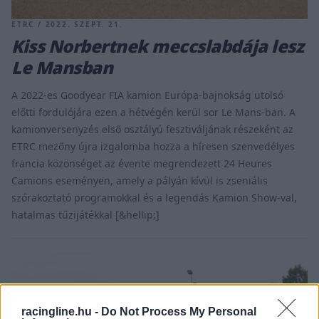
ETRC / 2022. SZEPT. 21.
Kiss Norbertnek meccslabdája lesz
Le Mansban
A 2022-es Goodyear FIA kamion Európa-bajnokság utolsó
előtti fordulójára ezen a hétvégén kerül sor Le Mans-ban. A
kamionversenyzés első osztályú fesztiváljának részeként az
ETRC mezőny újra izgalomba hozza a híresen szenvedélyes
francia közönséget az évente megrendezett 24 Heures
Camions eseményen, amely a pályán kívül is zseniális
szórakoztató programokkal és a legendás Kamion Show-val,
hatalmas tűzijátékkal [&hellip;]
racingline.hu -
Do Not Process My Personal