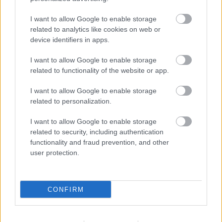
kamionversenyszezon hatodik fordulójára kerül sor. Zolder
I want to allow Google to enable storage
pályájára Kiss Norbert kényelmes, 60 pontos előnnyel érkezik,
related to analytics like cookies on web or
miután az eddigi remek szereplése során a regnáló bajnok 11
device identifiers in apps.
győzelmet szerzett az első 5 fordulóban. Kiss kétségtelenül a
favorit, és a következő hetekben megszerezheti a bajnoki
I want to allow Google to enable storage
related to functionality of the website or app.
címet. Legfőbb riválisainak, Jochen [&hellip;]
I want to allow Google to enable storage
related to personalization.
I want to allow Google to enable storage
related to security, including authentication
functionality and fraud prevention, and other
user protection.
CONFIRM