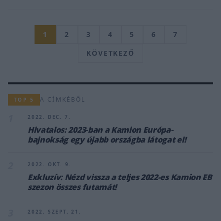
1
2
3
4
5
6
7
KÖVETKEZŐ
A CÍMKÉBŐL
TOP 5
1
2022. DEC. 7.
Hivatalos: 2023-ban a Kamion Európa-
bajnokság egy újabb országba látogat el!
2
2022. OKT. 9.
Exkluzív: Nézd vissza a teljes 2022-es Kamion EB
szezon összes futamát!
3
2022. SZEPT. 21.