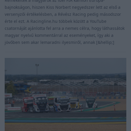
Remekeltek a magyarok az idei FIA kamion Európa-
bajnokságon, hiszen Kiss Norbert negyedszer lett az első a
versenyzői értékelésben, a Révész Racing pedig másodszor
érte el ezt. A Racingline.hu többek között a YouTube
csatornáját ajánlotta fel arra a nemes célra, hogy láthassátok
magyar nyelvű kommentárral az eseményeket, így aki a
jövőben sem akar lemaradni ilyesmiről, annak [&hellip;]