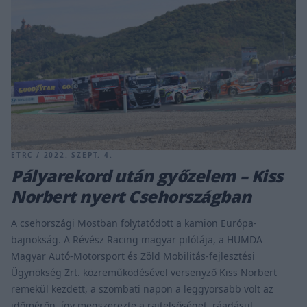
ETRC / 2022. SZEPT. 4.
Pályarekord után győzelem – Kiss
Norbert nyert Csehországban
A csehországi Mostban folytatódott a kamion Európa-
bajnokság. A Révész Racing magyar pilótája, a HUMDA
Magyar Autó-Motorsport és Zöld Mobilitás-fejlesztési
Ügynökség Zrt. közreműködésével versenyző Kiss Norbert
remekül kezdett, a szombati napon a leggyorsabb volt az
időmérőn, így megszerezte a rajtelsőséget, ráadásul