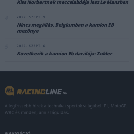
Kiss Norbertnek meccslabdája lesz Le Mansban
4
2022. SZEPT. 9.
Nincs megállás, Belgiumban a kamion EB
mezőnye
5
2022. SZEPT. 6.
Következik a kamion Eb darálója: Zolder
A legfrissebb hírek a technikai sportok világából. F1, MotoGP,
WRC és minden, ami száguldás.
NAVIGÁCIÓ