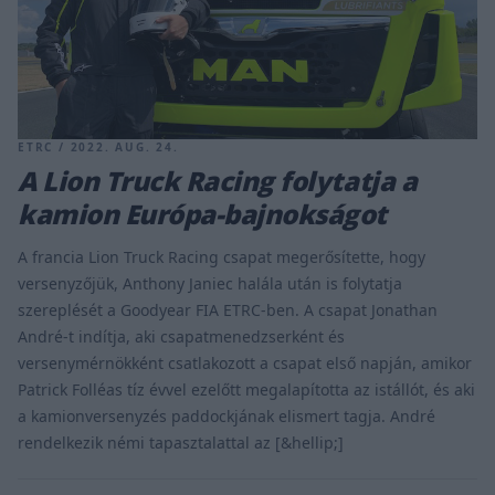
ETRC / 2022. AUG. 24.
A Lion Truck Racing folytatja a
kamion Európa-bajnokságot
A francia Lion Truck Racing csapat megerősítette, hogy
versenyzőjük, Anthony Janiec halála után is folytatja
szereplését a Goodyear FIA ETRC-ben. A csapat Jonathan
André-t indítja, aki csapatmenedzserként és
versenymérnökként csatlakozott a csapat első napján, amikor
Patrick Folléas tíz évvel ezelőtt megalapította az istállót, és aki
a kamionversenyzés paddockjának elismert tagja. André
rendelkezik némi tapasztalattal az [&hellip;]