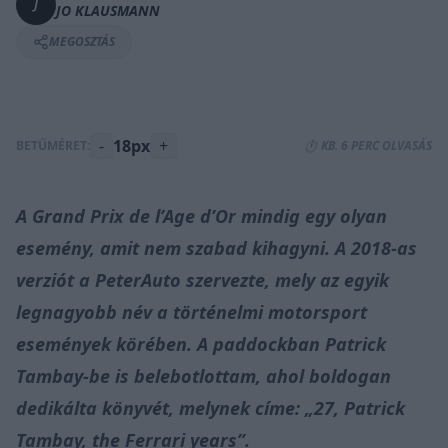
J
JO KLAUSMANN
MEGOSZTÁS
-
18px
+
BETŰMÉRET:
⏱️ KB. 6 PERC OLVASÁS
A Grand Prix de l’Age d’Or mindig egy olyan
esemény, amit nem szabad kihagyni. A 2018-as
verziót a PeterAuto szervezte, mely az egyik
legnagyobb név a történelmi motorsport
események körében. A paddockban Patrick
Tambay-be is belebotlottam, ahol boldogan
dedikálta könyvét, melynek címe: „27, Patrick
Tambay, the Ferrari years”.