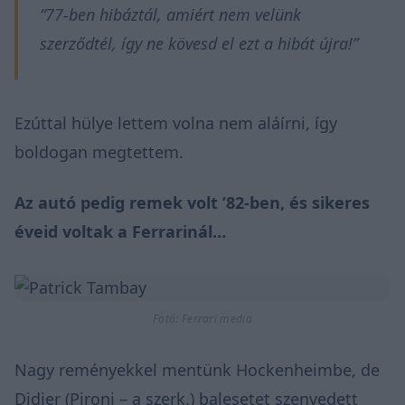
“77-ben hibáztál, amiért nem velünk
szerződtél, így ne kövesd el ezt a hibát újra!”
Ezúttal hülye lettem volna nem aláírni, így
boldogan megtettem.
Az autó pedig remek volt ’82-ben, és sikeres
éveid voltak a Ferrarinál…
Fotó: Ferrari media
Nagy reményekkel mentünk Hockenheimbe, de
Didier (Pironi – a szerk.) balesetet szenvedett