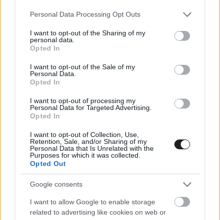
jöjjön Európába versenyezni, és látogassa meg a
Please note that this website/app uses one or more Google
Personal Data Processing Opt Outs
services and may gather and store information including but
Ferrarit, mert új versenyzőt kerestek Niki Lauda
not limited to your visit or usage behaviour. You may click to
I want to opt-out of the Sharing of my
personal data.
után.
grant or deny consent to Google and its third-party tags to
Opted In
use your data for below specified purposes in below Google
consent section.
I want to opt-out of the Sale of my
A McLarenes évek azonban igen vegyesek
Personal Data.
Opted In
voltak, ’78 még elment, de ’79-ben az autó
egyszerűen sehogysem működött…
I want to opt-out of processing my
Personal Data for Targeted Advertising.
Opted In
I want to opt-out of Collection, Use,
Retention, Sale, and/or Sharing of my
Personal Data that Is Unrelated with the
Fotó: Jo Klausmann
Purposes for which it was collected.
Opted Out
Igen, ’78-ban jó volt a versenyautó, hiszen ’76-
Google consents
ban és ’77-ben is jók voltak, James Hunt is top
I want to allow Google to enable storage
formában volt. ’79 borzasztóan sikerült, az volt a
related to advertising like cookies on web or