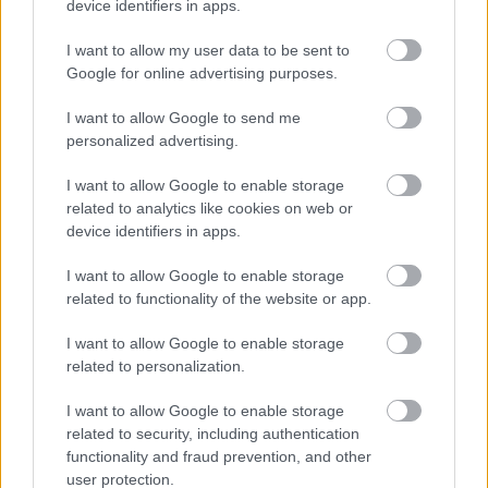
csapat első “wing car” autója, és egyáltalán nem
device identifiers in apps.
működött, eszméletlenül instabil volt. Akkoriban
I want to allow my user data to be sent to
Google for online advertising purposes.
a CanAm szériában is versenyeztem Amerikában.
1980 elején Teddy Mayer azt mondta nekem,
I want to allow Google to send me
personalized advertising.
hogy meg akarják tudni, hogy mennyire is
vagyok jó versenyző, és szerveztek egy szétlövés
I want to allow Google to enable storage
related to analytics like cookies on web or
Le Castelletbe Prost ellen. Megmondtam John
device identifiers in apps.
Hogannek, hogy akár hiszik, akár nem, de ezen
I want to allow Google to enable storage
nem fogok részt venni. Visszamentem az
related to functionality of the website or app.
Államokba, és egy újabb szezont követően újra
I want to allow Google to enable storage
megnyertem a CanAm bajnokságát.
related to personalization.
I want to allow Google to enable storage
1981-ben tértél vissza a Forma-1-be, a
related to security, including authentication
Theodore és fel szezonra a Talbot-Ligier
functionality and fraud prevention, and other
user protection.
pilótájaként.