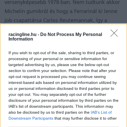
versenyképesebb 1978-ban. Nem tudtunk akkor
Michelin gumikról és hogy a Ferrarinál ki lenne
job csapattársa Carlos Reutemannak, így a
McLaren biztonságosabb lépésnek tűnt nekem
racingline.hu -
Do Not Process My Personal
akkor.
Information
If you wish to opt-out of the sale, sharing to third parties, or
processing of your personal or sensitive information for
John Hogan azt mondta, hogy szerintük én
targeted advertising by us, please use the below opt-out
section to confirm your selection. Please note that after your
jobb párost alakítanék James Hunttal, így
opt-out request is processed you may continue seeing
elfogadtam a McLaren ajánlatát.
interest-based ads based on personal information utilized by
us or personal information disclosed to third parties prior to
your opt-out. You may separately opt-out of the further
disclosure of your personal information by third parties on the
A találkozót követően elmentem Amerikába egy
IAB’s list of downstream participants. This information may
also be disclosed by us to third parties on the
IAB’s List of
CanAm versenyre, és elmondtam Gillesnek, hogy
Downstream Participants
that may further disclose it to other
aláírtam a McLarennél, és javasoltam neki, hogy
third parties.