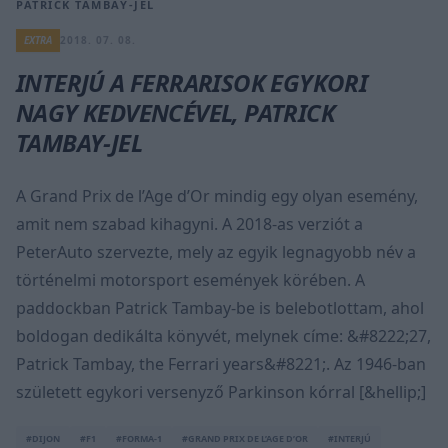
PATRICK TAMBAY-JEL
EXTRA
2018. 07. 08.
INTERJÚ A FERRARISOK EGYKORI
NAGY KEDVENCÉVEL, PATRICK
TAMBAY-JEL
A Grand Prix de l’Age d’Or mindig egy olyan esemény,
amit nem szabad kihagyni. A 2018-as verziót a
PeterAuto szervezte, mely az egyik legnagyobb név a
történelmi motorsport események körében. A
paddockban Patrick Tambay-be is belebotlottam, ahol
boldogan dedikálta könyvét, melynek címe: &#8222;27,
Patrick Tambay, the Ferrari years&#8221;. Az 1946-ban
született egykori versenyző Parkinson kórral [&hellip;]
#DIJON
#F1
#FORMA-1
#GRAND PRIX DE L’AGE D’OR
#INTERJÚ