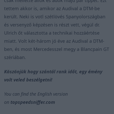
csak mellette állok és adok majd pár tippet. Ezt
tettem akkor is, amikor az Audival a DTM-be
került. Neki is votl szétlövés Spanyolországban
és versenyző képzésen is részt vett, végül dr.
Ulrich őt választotta a technikai hozzáértése
miatt. Volt két-három jó éve az Audival a DTM-
ben, és most Mercedesszel megy a Blancpain GT
szériában.
Köszönjük hogy szántál rank időt, egy émény
volt veled beszélgetni!
You can find the English version
on
topspeedsniffer.com