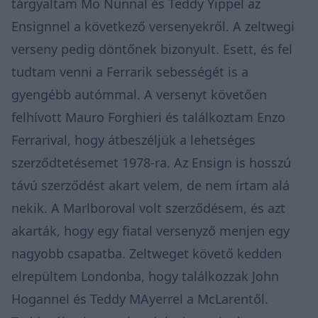
tárgyaltam Mo Nunnal és Teddy Yippel az
Ensignnel a következő versenyekről. A zeltwegi
verseny pedig döntőnek bizonyult. Esett, és fel
tudtam venni a Ferrarik sebességét is a
gyengébb autómmal. A versenyt követően
felhívott Mauro Forghieri és találkoztam Enzo
Ferrarival, hogy átbeszéljük a lehetséges
szerződtetésemet 1978-ra. Az Ensign is hosszú
távú szerződést akart velem, de nem írtam alá
nekik. A Marlboroval volt szerződésem, és azt
akarták, hogy egy fiatal versenyző menjen egy
nagyobb csapatba. Zeltweget követő kedden
elrepültem Londonba, hogy találkozzak John
Hogannel és Teddy MAyerrel a McLarentől.