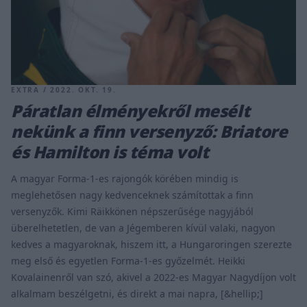
EXTRA / 2022. OKT. 19.
Páratlan élményekről mesélt
nekünk a finn versenyző: Briatore
és Hamilton is téma volt
A magyar Forma-1-es rajongók körében mindig is
meglehetősen nagy kedvenceknek számítottak a finn
versenyzők. Kimi Räikkönen népszerűsége nagyjából
überelhetetlen, de van a Jégemberen kívül valaki, nagyon
kedves a magyaroknak, hiszem itt, a Hungaroringen szerezte
meg első és egyetlen Forma-1-es győzelmét. Heikki
Kovalainenről van szó, akivel a 2022-es Magyar Nagydíjon volt
alkalmam beszélgetni, és direkt a mai napra, [&hellip;]