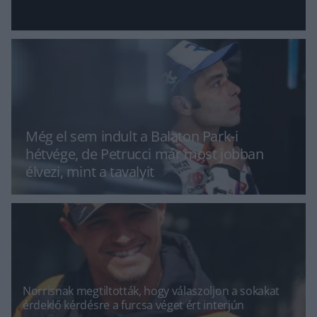
Még el sem indult a Balaton Park-i
hétvége, de Petrucci már most jobban
élvezi, mint a tavalyit
Norrisnak megtiltották, hogy válaszoljon a sokakat
érdeklő kérdésre a furcsa véget ért interjún