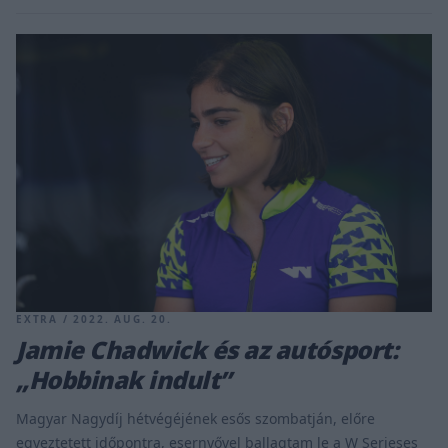
EXTRA / 2022. AUG. 20.
Jamie Chadwick és az autósport:
„Hobbinak indult”
Magyar Nagydíj hétvégéjének esős szombatján, előre
egyeztetett időpontra, esernyővel ballagtam le a W Serieses