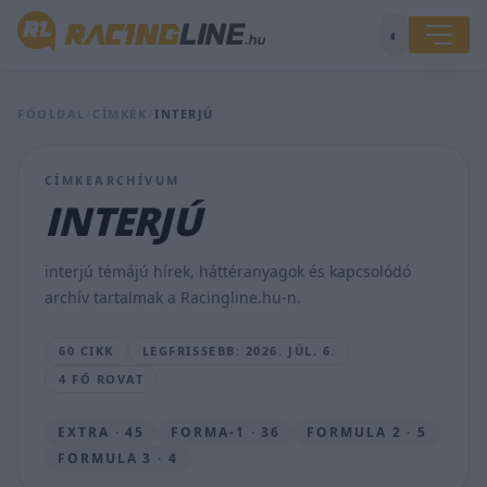
◐
Súlyos
sérülése
után
FŐOLDAL
/
CÍMKÉK
/
INTERJÚ
szinte
rögtön
a
CÍMKEARCHÍVUM
Honda
legjobbja
INTERJÚ
lett
–
interjú
interjú témájú hírek, háttéranyagok és kapcsolódó
Luca
archív tartalmak a Racingline.hu-n.
Marinivel
SEBŐK
60 CIKK
LEGFRISSEBB: 2026. JÚL. 6.
MÁTÉ
4 FŐ ROVAT
•
2026.
JÚL.
EXTRA · 45
FORMA-1 · 36
FORMULA 2 · 5
6.
FORMULA 3 · 4