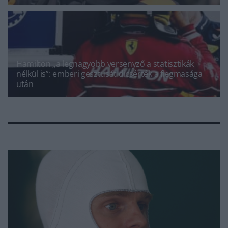
Hamilton „a legnagyobb versenyző a statisztikák
nélkül is”: emberi gesztusát dicsérték a flegmasága
után