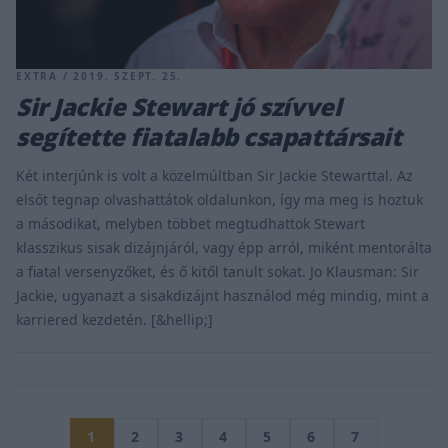
EXTRA / 2019. SZEPT. 25.
Sir Jackie Stewart jó szívvel
segítette fiatalabb csapattársait
Két interjúnk is volt a közelmúltban Sir Jackie Stewarttal. Az
elsőt tegnap olvashattátok oldalunkon, így ma meg is hoztuk
a másodikat, melyben többet megtudhattok Stewart
klasszikus sisak dizájnjáról, vagy épp arról, miként mentorálta
a fiatal versenyzőket, és ő kitől tanult sokat. Jo Klausman: Sir
Jackie, ugyanazt a sisakdizájnt használod még mindig, mint a
karriered kezdetén. [&hellip;]
1
2
3
4
5
6
7