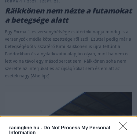
FORMA-1 / 2021. SZEPT. 23.
Räikkönen nem nézte a futamokat
a betegsége alatt
Egy Forma-1-es versenyhétvége csütörtöki napja mindig is a
versenyzők média kötelezettségeiről szól. Ezúttal pedig már a
betegségéből visszatérő Kimi Räikkönen is újra feltűnt a
Paddockban és a nyilatkozatai alapján olyan, mint ha nem is
lett volna távol egy másodpercet sem. Räikkönen soha nem
szerette az interjúkat és az újságírókat sem és emiatt az
esetek nagy [&hellip;]
racingline.hu -
Do Not Process My Personal
Information