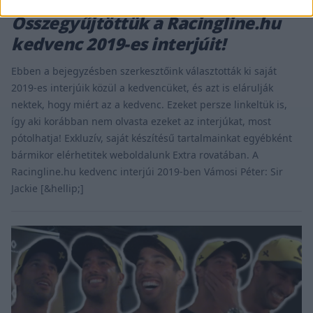
EXTRA / 2019. DEC. 31.
Összegyűjtöttük a Racingline.hu
kedvenc 2019-es interjúit!
Ebben a bejegyzésben szerkesztőink választották ki saját
2019-es interjúik közül a kedvencüket, és azt is elárulják
nektek, hogy miért az a kedvenc. Ezeket persze linkeltük is,
így aki korábban nem olvasta ezeket az interjúkat, most
pótolhatja! Exkluzív, saját készítésű tartalmainkat egyébként
bármikor elérhetitek weboldalunk Extra rovatában. A
Racingline.hu kedvenc interjúi 2019-ben Vámosi Péter: Sir
Jackie [&hellip;]