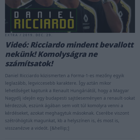
EXTRA / 2019. DEC. 29.
Videó: Ricciardo mindent bevallott
nekünk! Komolyságra ne
számítsatok!
Daniel Ricciardo közismerten a Forma-1-es mezőny egyik
leglazább, legviccesebb karaktere. Így aztán mikor
lehetőséget kaptunk a Renault Hungáriától, hogy a Magyar
Nagydíj idején egy budapesti sajtóeseményen a renault-sokat
kérdezzük, eszünk ágában sem volt túl komolyra venni a
kérdéseket, azokat meghagytuk másoknak. Cserébe viszont
szétröhögtük magunkat, kb a helyszínen is, és most is,
visszanézve a videót. [&hellip;]