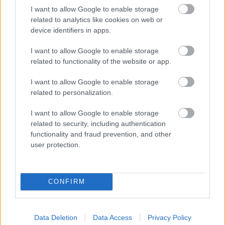
I want to allow Google to enable storage
A korábbiakban már beszámoltunk arról, hogy Sebastian
related to analytics like cookies on web or
Vettel megvásárolta magának a Forma-1 történelmének egyik
device identifiers in apps.
legdominánsabb autóját, az 1992-es Williamst, amivel Nigel
I want to allow Google to enable storage
Mansell egyetlen világbajnoki címét aratta. A német azonban
related to functionality of the website or app.
most elárulta, hogy egy F2004-et is megpróbált beszerezni
magának, azonban t a magas költségek inkább letett róla.
I want to allow Google to enable storage
Michael Schumacher az F2004-gyel nyerte meg hetedik
related to personalization.
világbajnoki címét [&hellip;]
I want to allow Google to enable storage
related to security, including authentication
functionality and fraud prevention, and other
user protection.
CONFIRM
Data Deletion
Data Access
Privacy Policy