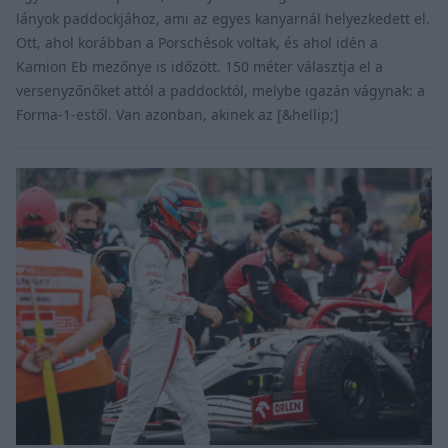
lányok paddockjához, ami az egyes kanyarnál helyezkedett el.
Ott, ahol korábban a Porschésok voltak, és ahol idén a
Kamion Eb mezőnye is időzött. 150 méter választja el a
versenyzőnőket attól a paddocktól, melybe igazán vágynak: a
Forma-1-estől. Van azonban, akinek az [&hellip;]