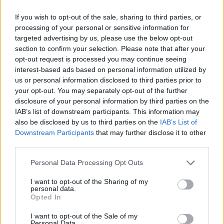
If you wish to opt-out of the sale, sharing to third parties, or
processing of your personal or sensitive information for
targeted advertising by us, please use the below opt-out
section to confirm your selection. Please note that after your
opt-out request is processed you may continue seeing
FORMA-1 / 2021. MÁRC. 7.
interest-based ads based on personal information utilized by
Zandvoort pozitívan áll a
us or personal information disclosed to third parties prior to
your opt-out. You may separately opt-out of the further
versenyhez: Vagy így, vagy úgy, de
disclosure of your personal information by third parties on the
lesz
IAB’s list of downstream participants. This information may
also be disclosed by us to third parties on the
IAB’s List of
Downstream Participants
that may further disclose it to other
Ha és amennyiben minden jól alakul szeptember ötödikén a
third parties.
Forma-1 visszatér Hollandiába. Zandvoort már tavaly is
szerepelt a versenynaptárban, azonban sok helyszínhez
Please note that this website/app uses one or more Google
Personal Data Processing Opt Outs
hasonlóan a koronavírus náluk is lehetetlenné tette a futam
services and may gather and store information including but
megrendezését. A Ziggo Sport Formula 1 Café című
not limited to your visit or usage behaviour. You may click to
I want to opt-out of the Sharing of my
personal data.
grant or deny consent to Google and its third-party tags to
műsorában Rick Winkelman, a pálya igazgatójával, Robert
Opted In
use your data for below specified purposes in below Google
van Overdijkkel beszélgetett a tavalyi évről: „Tavaly szépen
consent section.
I want to opt-out of the Sale of my
lépkedtünk [&hellip;]
Personal Data.