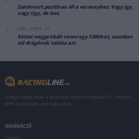
Zandvoort pozitívan áll a versenyhez: Vagy így,
vagy úgy, de lesz
5
2020. SZEPT. 14.
Vettel megpróbált venni egy F2004-et, azonban
túl drágának találta azt
A legfrissebb hírek a technikai sportok világából. F1, MotoGP,
WRC és minden, ami száguldás.
NAVIGÁCIÓ
Címlap