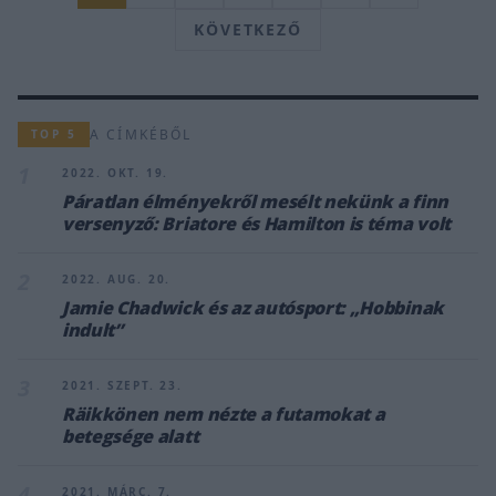
KÖVETKEZŐ
A CÍMKÉBŐL
TOP 5
1
2022. OKT. 19.
Páratlan élményekről mesélt nekünk a finn
versenyző: Briatore és Hamilton is téma volt
2
2022. AUG. 20.
Jamie Chadwick és az autósport: „Hobbinak
indult”
3
2021. SZEPT. 23.
Räikkönen nem nézte a futamokat a
betegsége alatt
4
2021. MÁRC. 7.