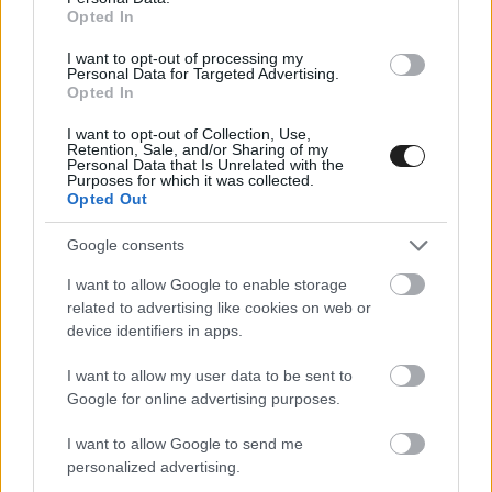
Opted In
I want to opt-out of processing my
Personal Data for Targeted Advertising.
Opted In
I want to opt-out of Collection, Use,
Retention, Sale, and/or Sharing of my
Personal Data that Is Unrelated with the
Purposes for which it was collected.
Opted Out
Google consents
I want to allow Google to enable storage
related to advertising like cookies on web or
device identifiers in apps.
I want to allow my user data to be sent to
FORMA-1 / 2020. SZEPT. 14.
Google for online advertising purposes.
Vettel megpróbált venni egy
F2004-et, azonban túl drágának
I want to allow Google to send me
personalized advertising.
találta azt