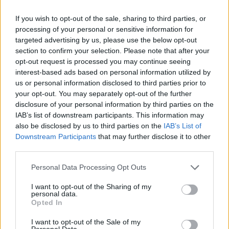
a sport érdeke azt kívánja, hogy egyértelmű
szabályok legyenek arra vonatkozóan, hogyan
If you wish to opt-out of the sale, sharing to third parties, or
processing of your personal or sensitive information for
kezeljük a verseny közben kiszabott, nem
targeted advertising by us, please use the below opt-out
fellebbezhető büntetéseket, és hogyan
section to confirm your selection. Please note that after your
opt-out request is processed you may continue seeing
biztosítsuk a helyes végeredményt a futam
interest-based ads based on personal information utilized by
végén.”
us or personal information disclosed to third parties prior to
your opt-out. You may separately opt-out of the further
disclosure of your personal information by third parties on the
IAB’s list of downstream participants. This information may
also be disclosed by us to third parties on the
IAB’s List of
Downstream Participants
that may further disclose it to other
third parties.
Please note that this website/app uses one or more Google
Personal Data Processing Opt Outs
services and may gather and store information including but
not limited to your visit or usage behaviour. You may click to
I want to opt-out of the Sharing of my
personal data.
grant or deny consent to Google and its third-party tags to
Opted In
use your data for below specified purposes in below Google
consent section.
I want to opt-out of the Sale of my
Personal Data.