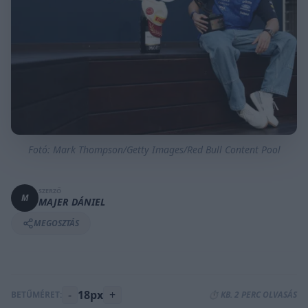
Fotó: Mark Thompson/Getty Images/Red Bull Content Pool
SZERZŐ
M
MAJER DÁNIEL
MEGOSZTÁS
-
18px
+
BETŰMÉRET:
⏱️ KB. 2 PERC OLVASÁS