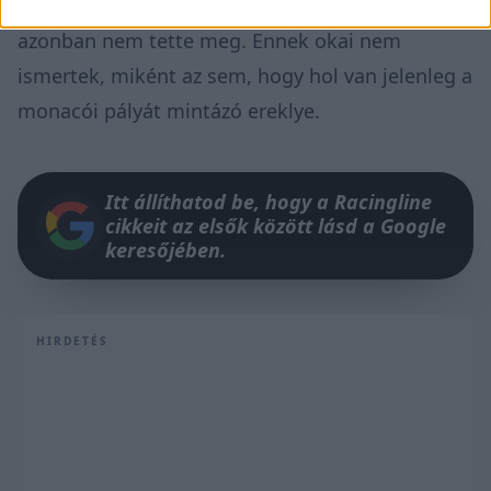
információi szerint a Red Bull Barcelonában ezt
azonban nem tette meg. Ennek okai nem
ismertek, miként az sem, hogy hol van jelenleg a
monacói pályát mintázó ereklye.
Itt állíthatod be, hogy a Racingline
cikkeit az elsők között lásd a Google
keresőjében.
HIRDETÉS