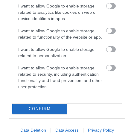
szabályosan tudott közlekedni. Ezért
I want to allow Google to enable storage
related to analytics like cookies on web or
biztosítanunk kell, hogy a sportágban olyan
device identifiers in apps.
szilárd eljárás legyen érvényben, amely a
I want to allow Google to enable storage
jövőben is igazságos elbánást garantál a
related to functionality of the website or app.
szurkolók és a versenyzők számára.”
I want to allow Google to enable storage
related to personalization.
A The Race eközben
úgy tudja
, hogy miközben a
fellebezést fontolgatja, a Red Bull szembement a
I want to allow Google to enable storage
related to security, including authentication
hagyományokkal, és nem adta át a monacói 3.
functionality and fraud prevention, and other
helyért járó trófeát Gaslynak. A csapatok között
user protection.
ugyanis szokás, hogy amikor az első három
helyezettben utólag történik változás büntetés
CONFIRM
miatt, a következő versenyre elviszik a trófeát és
odaadják azt az új tulajdonosának, a szaklap
Data Deletion
Data Access
Privacy Policy