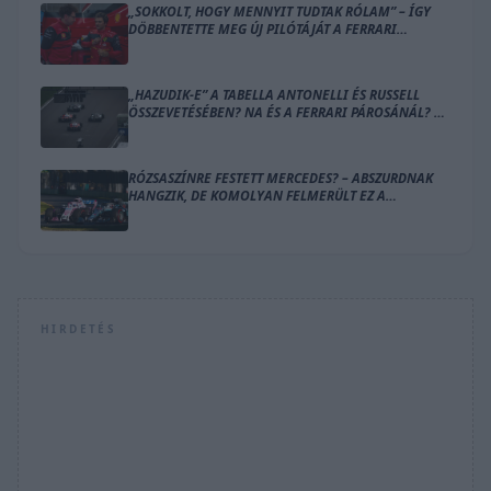
„SOKKOLT, HOGY MENNYIT TUDTAK RÓLAM” – ÍGY
DÖBBENTETTE MEG ÚJ PILÓTÁJÁT A FERRARI
CSAPATFŐNÖKE
„HAZUDIK-E” A TABELLA ANTONELLI ÉS RUSSELL
ÖSSZEVETÉSÉBEN? NA ÉS A FERRARI PÁROSÁNÁL? –
ÍME A SZÁMOK
RÓZSASZÍNRE FESTETT MERCEDES? – ABSZURDNAK
HANGZIK, DE KOMOLYAN FELMERÜLT EZ A
MEGOLDÁS
HIRDETÉS