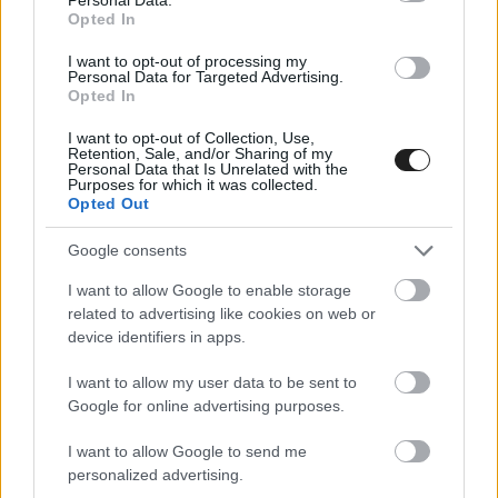
Opted In
I want to opt-out of processing my
Personal Data for Targeted Advertising.
Opted In
Mekies szerint hiába ismerte el az FIA, hogy a
I want to opt-out of Collection, Use,
monacói bokszutca hosszának rossz
Retention, Sale, and/or Sharing of my
Personal Data that Is Unrelated with the
Purposes for which it was collected.
meghatározása miatt nem voltak pontosak a
Opted Out
mérései, ez benne van a pakliban. „Nincs
Google consents
tökéletes mérőrendszer a világon. Egyetlen
I want to allow Google to enable storage
sebességmérési módszer sem hibátlan,
related to advertising like cookies on web or
mindegyik tévedhet. Ennek ellenére már nagyon
device identifiers in apps.
sok éve ezt a rendszert használjuk. Ugyanaz volt
I want to allow my user data to be sent to
a verseny előtti napon, ugyanaz pénteken, és
Google for online advertising purposes.
ugyanaz az előző években is. Mindannyian
I want to allow Google to send me
alkalmazkodtunk hozzá, és 17 vagy 18 autó
personalized advertising.