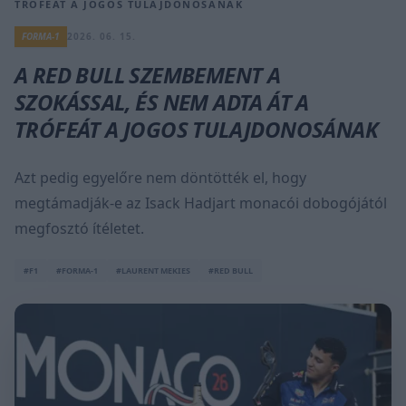
TRÓFEÁT A JOGOS TULAJDONOSÁNAK
FORMA-1
2026. 06. 15.
A RED BULL SZEMBEMENT A
SZOKÁSSAL, ÉS NEM ADTA ÁT A
TRÓFEÁT A JOGOS TULAJDONOSÁNAK
Azt pedig egyelőre nem döntötték el, hogy
megtámadják-e az Isack Hadjart monacói dobogójától
megfosztó ítéletet.
#F1
#FORMA-1
#LAURENT MEKIES
#RED BULL