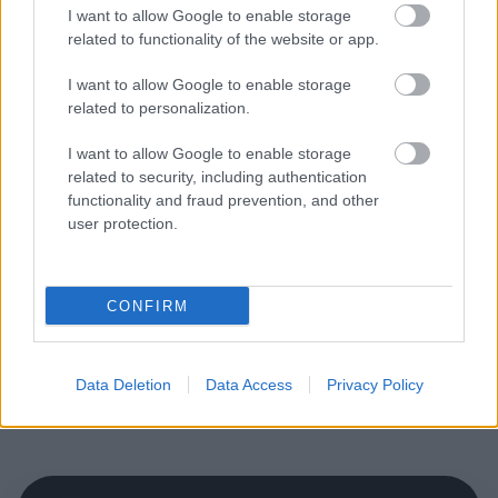
ahhoz, hogy feljebb lépj. Ez egy elfogadhatatlan
I want to allow Google to enable storage
és furcsa rendszer nekünk.”
related to functionality of the website or app.
I want to allow Google to enable storage
related to personalization.
I want to allow Google to enable storage
related to security, including authentication
functionality and fraud prevention, and other
user protection.
CONFIRM
Data Deletion
Data Access
Privacy Policy