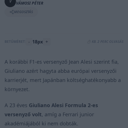
V
VÁMOSI PÉTER
MEGOSZTÁS
-
18px
+
BETŰMÉRET:
⏱️ KB. 2 PERC OLVASÁS
A korábbi F1-es versenyző Jean Alesi szerint fia,
Giuliano azért hagyta abba európai versenyzői
karrierjét, mert Japánban
költséghatékonyabb
a
környezet.
A 23 éves
Giuliano Alesi Formula 2-es
versenyző volt
, amíg a Ferrari junior
akadémiájából ki nem dobták.