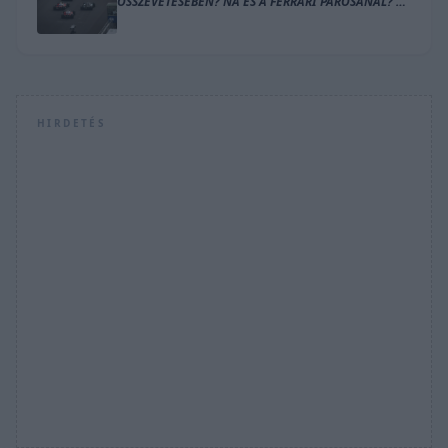
ÖSSZEVETÉSÉBEN? NA ÉS A FERRARI PÁROSÁNÁL? –
ÍME A SZÁMOK
HIRDETÉS