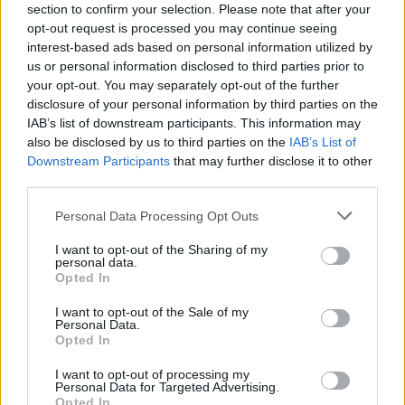
section to confirm your selection. Please note that after your
opt-out request is processed you may continue seeing
interest-based ads based on personal information utilized by
us or personal information disclosed to third parties prior to
your opt-out. You may separately opt-out of the further
„Európában a Forma-1-es csapatoknak
disclosure of your personal information by third parties on the
IAB’s list of downstream participants. This information may
megvannak a saját programjaik a fiatal
also be disclosed by us to third parties on the
IAB’s List of
tehetségek fejlesztésére, de végül is a probléma
Downstream Participants
that may further disclose it to other
third parties.
még mindig a pénz. A mai F1-ben mégy
Please note that this website/app uses one or more Google
versenyző is milliomosok fia – ez a valóság. A
Personal Data Processing Opt Outs
services and may gather and store information including but
japán képzési programok ugyanakkor nem azt
not limited to your visit or usage behaviour. You may click to
I want to opt-out of the Sharing of my
personal data.
grant or deny consent to Google and its third-party tags to
jelentik, hogy csak milliomosok léphetnek be.
Opted In
use your data for below specified purposes in below Google
Európához képest ez sokkal elfogadhatóbb. Ez a
consent section.
I want to opt-out of the Sale of my
Personal Data.
nagy gond Európában, és ez lett a legnagyobb
Opted In
problémám Giulianóval. Mindig ott volt egy
I want to opt-out of processing my
Personal Data for Targeted Advertising.
Mazepin, Norris, Latifi, Stroll, akik mind az F1-be
Opted In