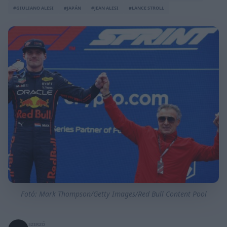
#GIULIANO ALESI
#JAPÁN
#JEAN ALESI
#LANCE STROLL
Fotó: Mark Thompson/Getty Images/Red Bull Content Pool
SZERZŐ