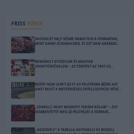
FRISS
HÍREK
HASONLÓT HAJT VÉGRE HAMILTON A FERRARIVAL,
MINT ANNO SCHUMACHER, ÉS EZT NEM AKÁRKIK
ÁLLÍTJÁK
BEMÁKOLT GYŐZELEM ÉS MAGYAR
SPORTTÖRTÉNELEM – EZ TÖRTÉNT AZ 1987-ES
MAGYAR NAGYDÍJON
MIÉRT NEM LEHET AZ F1-ES PILÓTÁKRA BÍZNI AZT,
AMIT MOST A MESTERSÉGES INTELLIGENCIA VÉGEZ
EL HELYETTÜK?
„SOKKOLT, HOGY MENNYIT TUDTAK RÓLAM” – ÍGY
DÖBBENTETTE MEG ÚJ PILÓTÁJÁT A FERRARI
CSAPATFŐNÖKE
„HAZUDIK-E” A TABELLA ANTONELLI ÉS RUSSELL