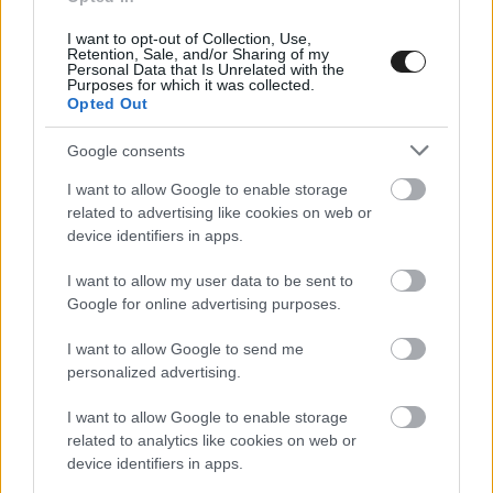
mentek, és Európában rengeteg ilyen versenyző
I want to opt-out of Collection, Use,
van. Fontosabb a pénz, mint a versenyzői
Retention, Sale, and/or Sharing of my
Personal Data that Is Unrelated with the
Purposes for which it was collected.
teljesítményed.”
Opted Out
Elmagyarázza például, hogy függetlenül attól,
Google consents
hogy a fia jól teljesített a Formula 2-ben, még
I want to allow Google to enable storage
related to advertising like cookies on web or
így is 2 millió eurót kellett összeszednie ahhoz,
device identifiers in apps.
hogy eljuthasson a sorozatba. Az 58 éves Alesi,
I want to allow my user data to be sent to
akinek felesége egyébként japán, a Super GT
Google for online advertising purposes.
Autopolisban rendezett futamán ezért így zárta a
I want to allow Google to send me
nyilatkozatát:
personalized advertising.
I want to allow Google to enable storage
„Bármelyik kategóriában, még ha jól is
related to analytics like cookies on web or
teljesítesz, rengeteg pénzre van szükséged
device identifiers in apps.