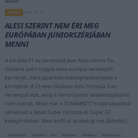
MENNI
FORMA-1
2022. 10. 02.
ALESI SZERINT NEM ÉRI MEG
EURÓPÁBAN JUNIORSZÉRIÁBAN
MENNI
A korábbi F1-es versenyző Jean Alesi szerint fia,
Giuliano azért hagyta abba európai versenyzői
karrierjét, mert Japánban költséghatékonyabb a
környezet. A 23 éves Giuliano Alesi Formula 2-es
versenyző volt, amíg a Ferrari junior akadémiájából ki
nem dobták. Most már a TOM&#8217;s topcsapatánál
versenyez a japán Super Formula és Super GT
kategóriákban. Alesi erről az as-web.jp-nek [&hellip;]
#AUTOPOLIS
#EURÓPA
#F1
#FERRARI
#FORMA-1
#FORMULA 2