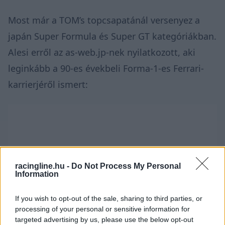
Most már a TOM’s topcsapatánál versenyez a
japán Super Formula és Super GT kategóriákban.
Alesi erről az as-web.jp-nek nyilatkozott, aki
leginkább a 90-es évekbeli Forma-1-es Ferrari-
karrierjéről ismert:
racingline.hu -
Do Not Process My Personal
Information
If you wish to opt-out of the sale, sharing to third parties, or
processing of your personal or sensitive information for
targeted advertising by us, please use the below opt-out