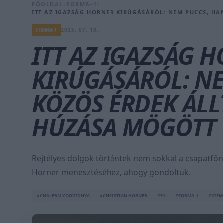
FŐOLDAL
/
FORMA-1
/
ITT AZ IGAZSÁG HORNER KIRÚGÁSÁRÓL: NEM PUCCS, HA
FORMA-1
2025. 07. 18.
ITT AZ IGAZSÁG 
KIRÚGÁSÁRÓL: N
KÖZÖS ÉRDEK ÁLL
HÚZÁSA MÖGÖTT
Rejtélyes dolgok történtek nem sokkal a csapatfő
Horner menesztéséhez, ahogy gondoltuk.
#CHALERM YOOVIDHYA
#CHRISTIAN HORNER
#F1
#FORMA-1
#KIEM