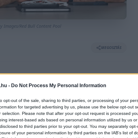
ty Images/Red Bull Content Pool
MEGOSZTÁS
⏱️ KB. 4 PERC OLVASÁS
.hu -
Do Not Process My Personal Information
to opt-out of the sale, sharing to third parties, or processing of your per
d Bull 2%-os részedesének Christian Horner
formation for targeted advertising by us, please use the below opt-out s
es átadása mögött.
r selection. Please note that after your opt-out request is processed y
eing interest-based ads based on personal information utilized by us or
disclosed to third parties prior to your opt-out. You may separately opt-
Christian Horner 20 éven át tartó pályafutása az
losure of your personal information by third parties on the IAB’s list of