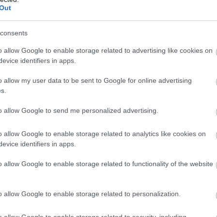
Out
consents
o allow Google to enable storage related to advertising like cookies on
evice identifiers in apps.
o allow my user data to be sent to Google for online advertising
s.
to allow Google to send me personalized advertising.
o allow Google to enable storage related to analytics like cookies on
yomozta
, hogy az ominózus 2% egy svájci
evice identifiers in apps.
lajdonába került, és az osztrák fél erősödését
o allow Google to enable storage related to functionality of the website
rben.
 gyakorlatnak számítanak a hosszú távú
o allow Google to enable storage related to personalization.
nagyvállalatok esetében. Ezen túlmenően
o allow Google to enable storage related to security, including