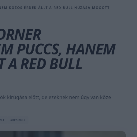
NEM KÖZÖS ÉRDEK ÁLLT A RED BULL HÚZÁSA MÖGÖTT
HORNER
EM PUCCS, HANEM
T A RED BULL
nök kirúgása előtt, de ezeknek nem úgy van köze
ELT
#RED BULL