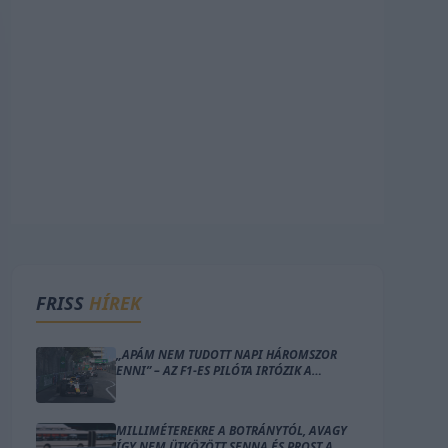
FRISS
HÍREK
„APÁM NEM TUDOTT NAPI HÁROMSZOR
ENNI” – AZ F1-ES PILÓTA IRTÓZIK A
MONACÓI LAKÁS GONDOLATÁTÓL
MILLIMÉTEREKRE A BOTRÁNYTÓL, AVAGY
ÍGY NEM ÜTKÖZÖTT SENNA ÉS PROST A