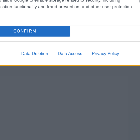
gyan mindig – most sem kommentáljuk
cation functionality and fraud prevention, and other user protection.
gyeket.”
CONFIRM
atta el a Motorsport-Totalnak, ebből tehát nem
ezelő Fides mögött? Kinek van ezekhez a
Egyáltalán ez dönt a Yoovidhya-klán és Mark
Data Deletion
Data Access
Privacy Policy