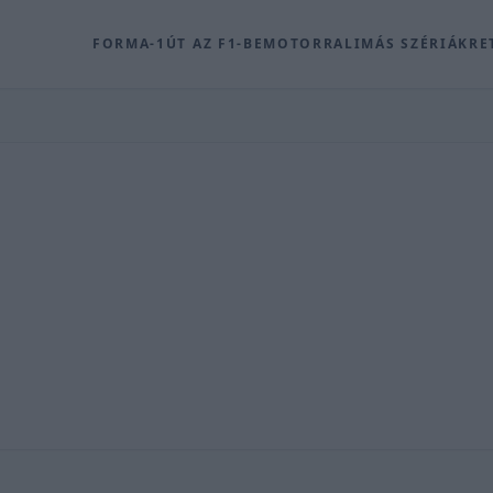
FORMA-1
ÚT AZ F1-BE
MOTOR
RALI
MÁS SZÉRIÁK
RE