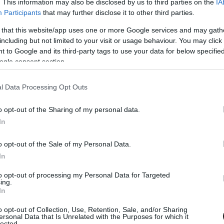
en a munkavégzés alól
felmentett
csapatfőnök és
. This information may also be disclosed by us to third parties on the
IA
Participants
that may further disclose it to other third parties.
 Red Bull-vezér, Dietrich Mateschitz 2022
 that this website/app uses one or more Google services and may gath
zakban akkora hatalomra tett szert, amit a Red
including but not limited to your visit or usage behaviour. You may click 
ézett jó szemmel, a helyzet megoldását pedig
 to Google and its third-party tags to use your data for below specifi
ogle consent section.
l Data Processing Opt Outs
, hogy Red Bull GmbH-t 51%-ban tulajdonló
s 31-én rejtélyes körülmények között gazdát
o opt-out of the Sharing of my personal data.
In
a thai fél elveszítette többségi tulajdonát és
yozni Horner kirúgását. Arról is hallani
o opt-out of the Sale of my Personal Data.
In
egromlott a korábbi csapatfőnökkel.
to opt-out of processing my Personal Data for Targeted
ing.
In
o opt-out of Collection, Use, Retention, Sale, and/or Sharing
ersonal Data that Is Unrelated with the Purposes for which it
lected.