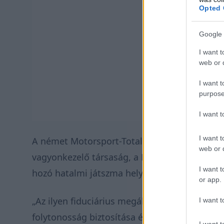
Opted 
Google 
I want t
web or d
I want t
purpose
I want 
I want t
A német Motorsport-Total.com azonban
kin
web or d
vagyonkezelő társaság, a Fides Trustees SA tu
I want t
hozó hatalmi játszma helyett más áll a hátté
or app.
„Az ilyen fiduciárius megállapodások bevett
I want t
folytonosság biztosítása érdekében sikeres 
I want t