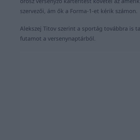
orosz versenyző kártérítést követel az amerik
szervezői, ám ők a Forma-1-et kérik számon.
Alekszej Titov szerint a sportág továbbra is t
futamot a versenynaptárból.