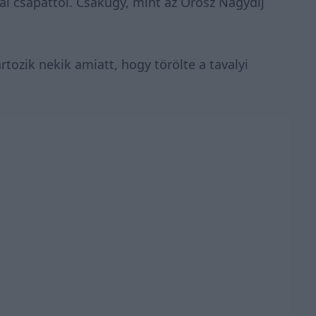
ai csapattól. Csakúgy, mint az Orosz Nagydíj
artozik nekik amiatt, hogy törölte a tavalyi