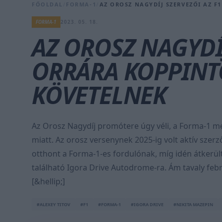
FŐOLDAL
/
FORMA-1
/
AZ OROSZ NAGYDÍJ SZERVEZŐI AZ F
FORMA-1
2023. 05. 18.
AZ OROSZ NAGYDÍJ
ORRÁRA KOPPINT
KÖVETELNEK
Az Orosz Nagydíj promótere úgy véli, a Forma-1 még
miatt. Az orosz versenynek 2025-ig volt aktív szer
otthont a Forma-1-es fordulónak, míg idén átkerül
található Igora Drive Autodrome-ra. Ám tavaly fe
[&hellip;]
#ALEXEY TITOV
#F1
#FORMA-1
#IGORA DRIVE
#NIKITA MAZEPIN