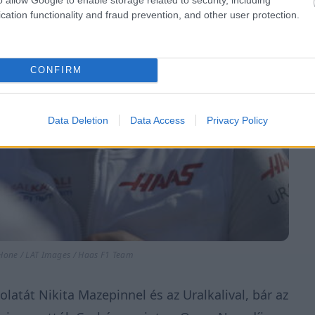
cation functionality and fraud prevention, and other user protection.
CONFIRM
Data Deletion
Data Access
Privacy Policy
 Hone / LAT Images / Haas F1 Team
atát Nikita Mazepinnel és az Uralkalival, bár az