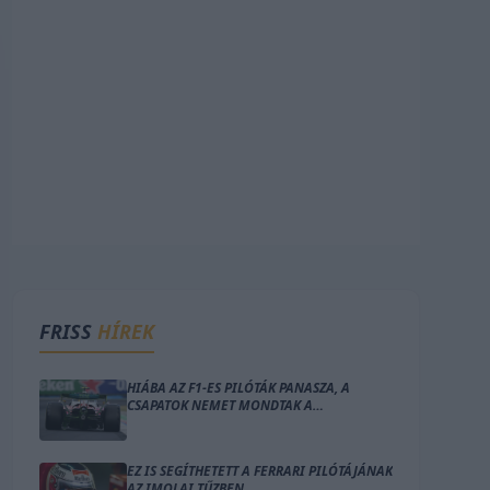
FRISS
HÍREK
HIÁBA AZ F1-ES PILÓTÁK PANASZA, A
CSAPATOK NEMET MONDTAK A
VÁLTOZTATÁSRA
EZ IS SEGÍTHETETT A FERRARI PILÓTÁJÁNAK
AZ IMOLAI TŰZBEN