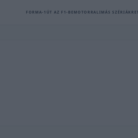
FORMA-1
ÚT AZ F1-BE
MOTOR
RALI
MÁS SZÉRIÁK
RE