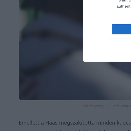
authenti
Nikita Mazepin – Fotó: Andy
Emellett a Haas megszakította minden kapcsol