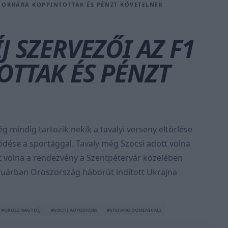
1 ORRÁRA KOPPINTOTTAK ÉS PÉNZT KÖVETELNEK
 SZERVEZŐI AZ F1
OTTAK ÉS PÉNZT
 mindig tartozik nekik a tavalyi verseny eltörlése
ződése a sportággal. Tavaly még Szocsi adott volna
t volna a rendezvény a Szentpétervár közelében
bruárban Oroszország háborút indított Ukrajna
#OROSZ NAGYDÍJ
#SOCHI AUTODROM
#STEFANO DOMENICALI