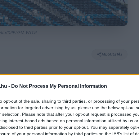
nilla/DPPI/FIA WTCR
MEGOSZTÁS
.hu -
Do Not Process My Personal Information
⏱️ KB. 2 PERC OLVASÁS
to opt-out of the sale, sharing to third parties, or processing of your per
formation for targeted advertising by us, please use the below opt-out s
rma-1 még mindig tartozik nekik a tavalyi
r selection. Please note that after your opt-out request is processed y
eing interest-based ads based on personal information utilized by us or
disclosed to third parties prior to your opt-out. You may separately opt-
losure of your personal information by third parties on the IAB’s list of
ődése a sportággal. Tavaly még Szocsi adott