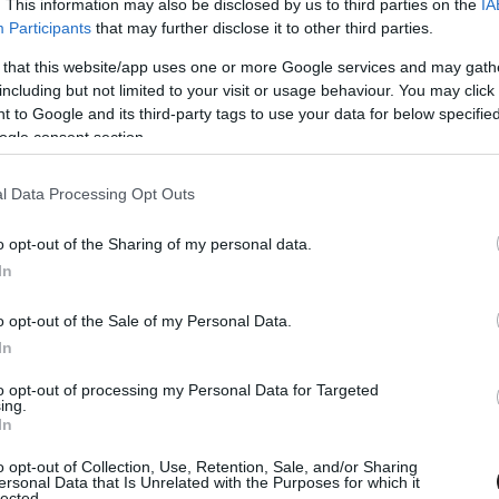
. This information may also be disclosed by us to third parties on the
IA
dén átkerült volna a rendezvény a Szentpétervár
Participants
that may further disclose it to other third parties.
ra. Ám tavaly februárban Oroszország háborút
 that this website/app uses one or more Google services and may gath
including but not limited to your visit or usage behaviour. You may click 
totta kapcsolatait az illetékesekkel.
 to Google and its third-party tags to use your data for below specifi
ogle consent section.
 kijelentette, hogy a száguldó cirkusz nem fog
portolókat is szankciókkal illette (csakúgy, mint
l Data Processing Opt Outs
e nem orosz zászló alatt. Vagy másik
o opt-out of the Sharing of my personal data.
lják a nemzetközi eseményeken (Daniil Kvyat és
In
szövetség semleges zászlója alatt állnak
o opt-out of the Sale of my Personal Data.
In
to opt-out of processing my Personal Data for Targeted
ing.
In
o opt-out of Collection, Use, Retention, Sale, and/or Sharing
ersonal Data that Is Unrelated with the Purposes for which it
lected.