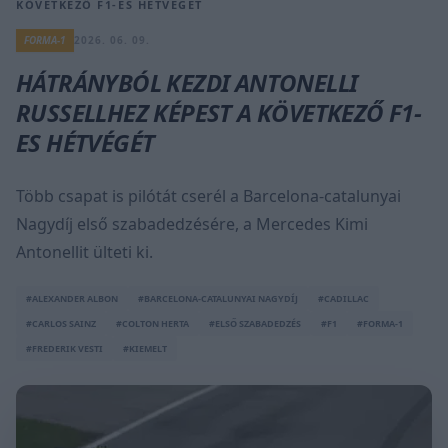
KÖVETKEZŐ F1-ES HÉTVÉGÉT
FORMA-1
2026. 06. 09.
HÁTRÁNYBÓL KEZDI ANTONELLI
RUSSELLHEZ KÉPEST A KÖVETKEZŐ F1-
ES HÉTVÉGÉT
Több csapat is pilótát cserél a Barcelona-catalunyai
Nagydíj első szabadedzésére, a Mercedes Kimi
Antonellit ülteti ki.
#ALEXANDER ALBON
#BARCELONA-CATALUNYAI NAGYDÍJ
#CADILLAC
#CARLOS SAINZ
#COLTON HERTA
#ELSŐ SZABADEDZÉS
#F1
#FORMA-1
#FREDERIK VESTI
#KIEMELT