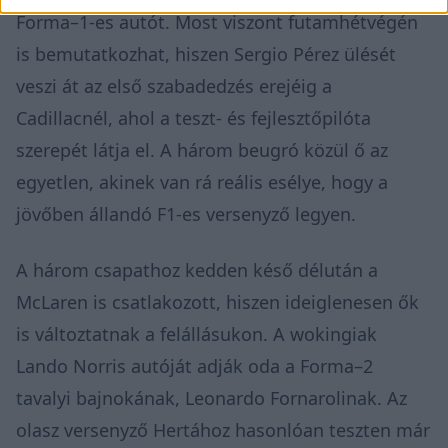
Forma–1-es autót. Most viszont futamhétvégén
is bemutatkozhat, hiszen Sergio Pérez ülését
veszi át
az első szabadedzés erejéig a
Cadillacnél, ahol a teszt- és fejlesztőpilóta
szerepét látja el. A három beugró közül ő az
egyetlen, akinek van rá reális esélye, hogy a
jövőben állandó F1-es versenyző legyen.
A három csapathoz kedden késő délután a
McLaren is csatlakozott, hiszen ideiglenesen ők
is változtatnak a felállásukon. A wokingiak
Lando Norris autóját adják oda a Forma–2
tavalyi bajnokának, Leonardo Fornarolinak. Az
olasz versenyző Hertához hasonlóan teszten már