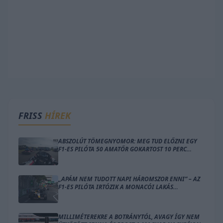
FRISS
HÍREK
ABSZOLÚT TÖMEGNYOMOR: MEG TUD ELŐZNI EGY
F1-ES PILÓTA 50 AMATŐR GOKARTOST 10 PERC
ALATT?
„APÁM NEM TUDOTT NAPI HÁROMSZOR ENNI” – AZ
F1-ES PILÓTA IRTÓZIK A MONACÓI LAKÁS
GONDOLATÁTÓL
MILLIMÉTEREKRE A BOTRÁNYTÓL, AVAGY ÍGY NEM