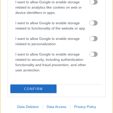
I want to allow Google to enable storage
szabályrendszer szerint épült autót.
related to analytics like cookies on web or
device identifiers in apps.
I want to allow Google to enable storage
related to functionality of the website or app.
I want to allow Google to enable storage
related to personalization.
I want to allow Google to enable storage
related to security, including authentication
functionality and fraud prevention, and other
user protection.
CONFIRM
Hozzájuk képest kicsit más helyzetben van
Data Deletion
Data Access
Privacy Policy
Colton Herta, aki még csak teszten vezetett