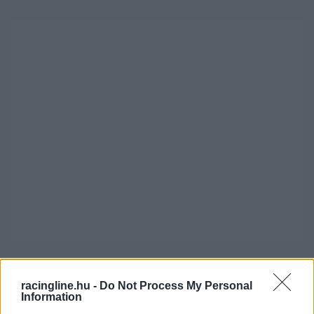
A Mercedes persze nem akarja hátráltatni a
racingline.hu -
Do Not Process My Personal
listavezetőt, pusztán arról van szó, hogy a
Information
csapatoknak szezononként négyszer lehetőséget