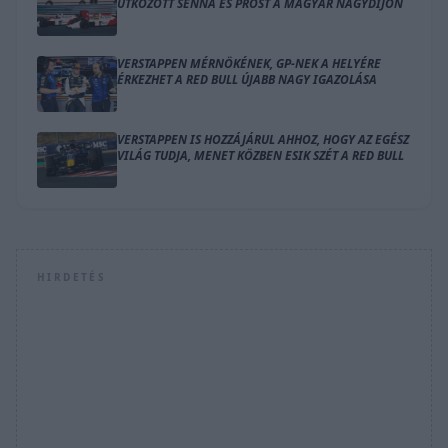
ÜTKÖZÖTT SENNA ÉS PROST A MAGYAR NAGYDÍJON
VERSTAPPEN MÉRNÖKÉNEK, GP-NEK A HELYÉRE
ÉRKEZHET A RED BULL ÚJABB NAGY IGAZOLÁSA
VERSTAPPEN IS HOZZÁJÁRUL AHHOZ, HOGY AZ EGÉSZ
VILÁG TUDJA, MENET KÖZBEN ESIK SZÉT A RED BULL
HIRDETÉS