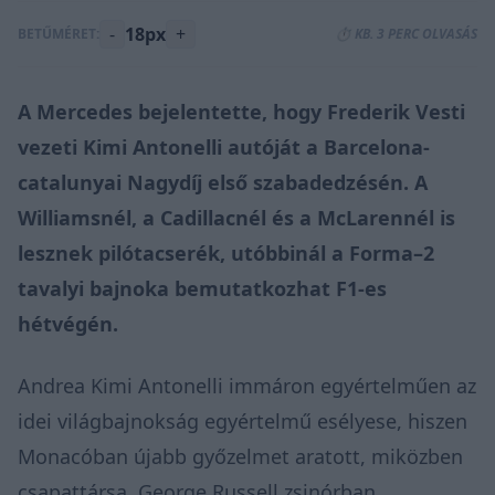
-
18px
+
BETŰMÉRET:
⏱️ KB. 3 PERC OLVASÁS
A Mercedes bejelentette, hogy Frederik Vesti
vezeti Kimi Antonelli autóját a Barcelona-
catalunyai Nagydíj első szabadedzésén. A
Williamsnél, a Cadillacnél és a McLarennél is
lesznek pilótacserék, utóbbinál a Forma–2
tavalyi bajnoka bemutatkozhat F1-es
hétvégén.
Andrea Kimi Antonelli immáron egyértelműen az
idei világbajnokság egyértelmű esélyese, hiszen
Monacóban újabb győzelmet aratott, miközben
csapattársa, George Russell zsinórban