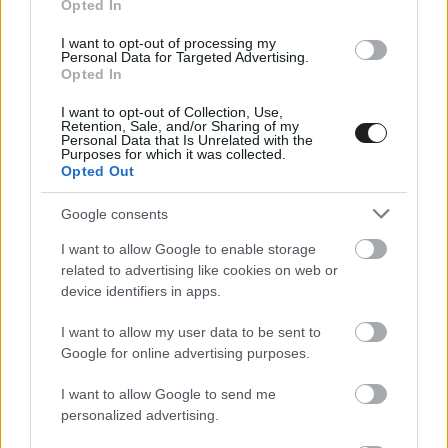
Opted In
Nem csak a Mercedes jelentett be pilótacserét a
I want to opt-out of processing my
Personal Data for Targeted Advertising.
pénteki első szabadedzésre. A Williams szintén
Opted In
így tett
, sőt, a grove-iak a soron következő
I want to opt-out of Collection, Use,
Retention, Sale, and/or Sharing of my
Osztrák Nagydíjat sem a megszokott felállásban
Personal Data that Is Unrelated with the
Purposes for which it was collected.
fogják megkezdeni. Előbb Alexander Albont,
Opted Out
majd Carlos Sainzot ültetik ki, a helyüket pedig a
Google consents
tartalék szerepét betöltő Luke Browning fogja
I want to allow Google to enable storage
átvenni. A brit versenyző tavaly negyedik lett a
related to advertising like cookies on web or
device identifiers in apps.
Forma–2-ben, idén pedig négy forduló után
nyolcadik a japán Super Formulában. Tavaly és
I want to allow my user data to be sent to
Google for online advertising purposes.
tavalyelőtt ugyancsak négy F1-es hétvégén
szerepelt hasonló formában, ugyanakkor
I want to allow Google to send me
personalized advertising.
Vestihez hasonlóan először vezeti az új