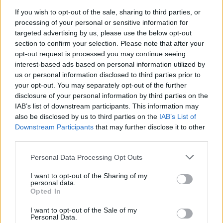
If you wish to opt-out of the sale, sharing to third parties, or
kell adni olyan pilótának vagy pilótáknak, akik
processing of your personal or sensitive information for
legfeljebb két F1-es futammal rendelkeznek. A
targeted advertising by us, please use the below opt-out
section to confirm your selection. Please note that after your
montmelói pálya pedig ideális az ilyesmire,
opt-out request is processed you may continue seeing
hiszen ezt minden versenyző jól ismeri, vagyis itt
interest-based ads based on personal information utilized by
us or personal information disclosed to third parties prior to
nem annyira fájdalmas kihagyni az első
your opt-out. You may separately opt-out of the further
tréninget. Emellett azt is meg kell jegyezni, hogy
disclosure of your personal information by third parties on the
IAB’s list of downstream participants. This information may
az adott istállónál mindkét állandó versenyzőnek
also be disclosed by us to third parties on the
IAB’s List of
kétszer-kétszer kell átadnia a helyét, vagyis
Downstream Participants
that may further disclose it to other
third parties.
hosszú távon igazságos a rendszer.
Please note that this website/app uses one or more Google
Personal Data Processing Opt Outs
services and may gather and store information including but
not limited to your visit or usage behaviour. You may click to
I want to opt-out of the Sharing of my
FORMA-1
personal data.
grant or deny consent to Google and its third-party tags to
Hamilton négy és fél éves csúcson –
Opted In
use your data for below specified purposes in below Google
így állnak az F1-es tabellák Monaco
consent section.
után
I want to opt-out of the Sale of my
Personal Data.