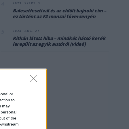
4
2023. SZEPT. 3.
Balesetfesztivál és az eldőlt bajnoki cím –
ez történt az F2 monzai főversenyén
5
2023. AUG. 27.
Ritkán látott hiba – mindkét hátsó kerék
lerepült az egyik autóról (videó)
sonal or
ection to
ou may
 personal
out of the
 downstream