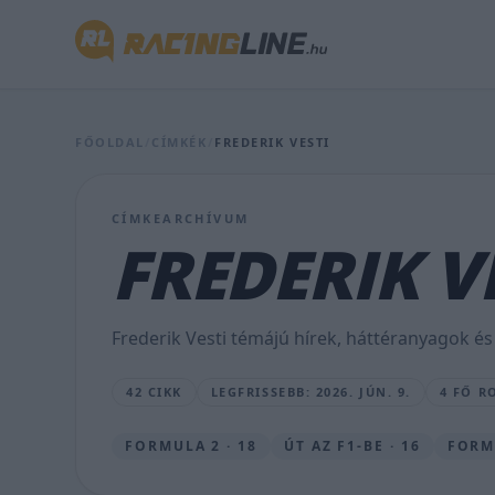
Hátrányból
kezdi
Antonelli
Russellhez
FŐOLDAL
/
CÍMKÉK
/
FREDERIK VESTI
képest
a
CÍMKEARCHÍVUM
következő
FREDERIK V
F1-
es
Frederik Vesti témájú hírek, háttéranyagok és
hétvégét
42 CIKK
LEGFRISSEBB: 2026. JÚN. 9.
4 FŐ R
SEBŐK
MÁTÉ
•
FORMULA 2 · 18
ÚT AZ F1-BE · 16
FORMU
2026.
JÚN.