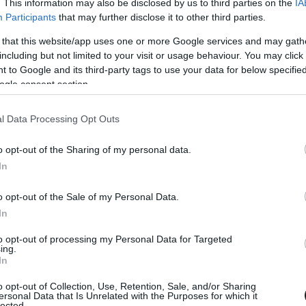
. This information may also be disclosed by us to third parties on the
IA
Participants
that may further disclose it to other third parties.
 that this website/app uses one or more Google services and may gath
including but not limited to your visit or usage behaviour. You may click 
 to Google and its third-party tags to use your data for below specifi
ogle consent section.
3. SZEPT. 26.
ams a Mercedesnél keresi Sargeant
l Data Processing Opt Outs
?
o opt-out of the Sharing of my personal data.
In
geant teljesítménye, és a Williams állítólag Freder Vestire
álóját. Ralf Schumacher is kritizálta őt.
o opt-out of the Sale of my Personal Data.
In
to opt-out of processing my Personal Data for Targeted
ing.
In
o opt-out of Collection, Use, Retention, Sale, and/or Sharing
ersonal Data that Is Unrelated with the Purposes for which it
lected.