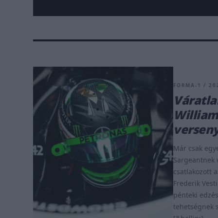
FORMA-1 / 20
Váratla
William
versen
Már csak egye
Sargeantnek 
csatlakozott 
Frederik Vest
pénteki edzés
tehetségnek s