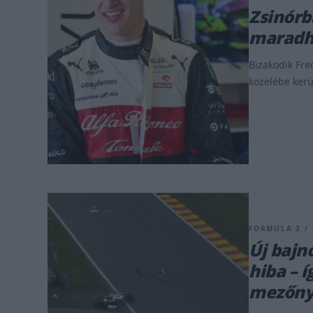
Zsinórb
maradha
Bizakodik Fred
közelébe kerü
FORMULA 2 / 
Új bajn
hiba – í
mezőn