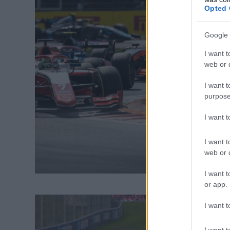
Opted 
FORMULA 2 / 
Google 
Balesetf
ez tört
I want t
web or d
Izgalmas utol
I want t
Fordulatokban
purpose
mezőnyben és
bajnoki álmai
I want 
– aki a Merce
véget ért a v
I want t
web or d
I want t
or app.
I want t
I want t