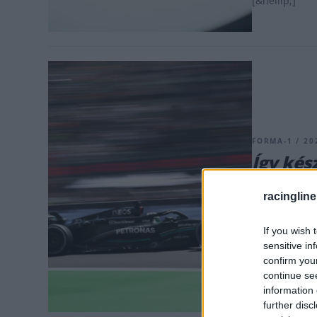
[&hellip;]
FORMA-1 / 202
Így kés
Hamilto
racingline
A Mercedes a 
debütálásra a
If you wish 
sensitive in
confirm you
continue se
information 
further disc