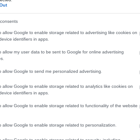
Out
2023. SZEPT. 3.
consents
esztivál és az eldőlt bajnoki cím –
ént az F2 monzai főversenyén
o allow Google to enable storage related to advertising like cookies on
evice identifiers in apps.
sóelőtti hétvégén van túl a Formula 2 mezőnye.
o allow my user data to be sent to Google for online advertising
 ezúttal sem volt hiány: rengeteg baleset történt a
s.
 egy szerencsétlen eseménynek köszönhetően Frederik Vesti
 szinte teljes mértékben elhalványultak. A Prema dán pilótája
to allow Google to send me personalized advertising.
des pilótaakadémiájába tartozik – számára már a rajt után
erseny, miután Roman Stanek [&hellip;]
o allow Google to enable storage related to analytics like cookies on
evice identifiers in apps.
o allow Google to enable storage related to functionality of the website
o allow Google to enable storage related to personalization.
o allow Google to enable storage related to security, including