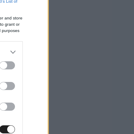
B’s List of
er and store
to grant or
ed purposes