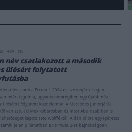
23. NOV. 25.
n név csatlakozott a második
s ülésért folytatott
yfutásba
tlen ülés kiadó a Forma-1 2024-es szezonjára. Logan
van miért izgulnia, ugyanis nemrégiben egy újabb név
az üléséért folytatott küzdelembe. A Mercedes juniorjáról,
iről van szó, aki Mexikóbárosban és most Abu-dzabiban is
lehetőséget kapott Toto Wolfféktól. A dán pilóta egy ígéretes
zámít, jelen pillanatban a Formula 2-es bajnokságban