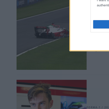
FORMULA 2 / 
authenti
Ritkán 
lerepül
A tegnapi nag
Formula 2 mező
pórul, miután
rögzítették. 
pilótája már 
FORMA-1 / 20