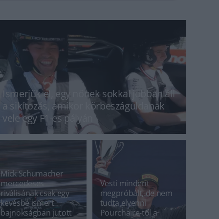
Ismerjük el, egy nőnek sokkal jobban áll
a sikítozás, amikor körbeszáguldanak
vele egy F1-es pályán
Mick Schumacher
mercedeses
Vesti mindent
riválisának csak egy
megpróbált, de nem
kevésbé ismert
tudta elvenni
bajnokságban jutott
Pourchaire-től a