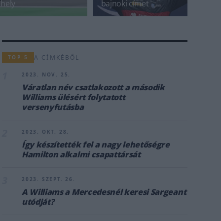
hely
bajnoki címet
A CÍMKÉBŐL
TOP 5
1
2023. NOV. 25.
Váratlan név csatlakozott a második
Williams ülésért folytatott
versenyfutásba
2
2023. OKT. 28.
Így készítették fel a nagy lehetőségre
Hamilton alkalmi csapattársát
3
2023. SZEPT. 26.
A Williams a Mercedesnél keresi Sargeant
utódját?