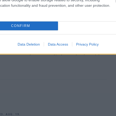
2023. AUG. 27.
cation functionality and fraud prevention, and other user protection.
látott hiba – mindkét hátsó kerék
t az egyik autóról (videó)
CONFIRM
y baleset után most sem maradt érdekes történés nélkül a
nye. Ezúttal az egyik bajnoki éllovas, Frederik Vesti járt
 a szerelői a bokszkiállásánál egyik hátsó kereket sem
Data Deletion
Data Access
Privacy Policy
A 40 körös futam 11. körében történt az eset. A Mercedes dán
visszatért a Premájával a versenypályára, majd a [&hellip;]
23. AUG. 19.