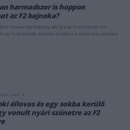
an harmadszor is hoppon
t az F2 bajnoka?
eric Vasseur pártfogoltja, aki újra az F2-es bajnoki cím
lt, az F1-be kerülés azonban továbbra is nehéz lesz számára.
2023. AUG. 4.
oki éllovas és egy sokba kerülő
gy vonult nyári szünetre az F2
ye