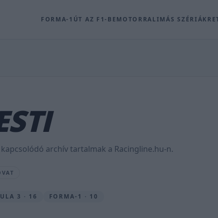
FORMA-1
ÚT AZ F1-BE
MOTOR
RALI
MÁS SZÉRIÁK
RE
ESTI
 kapcsolódó archív tartalmak a Racingline.hu-n.
OVAT
LA 3 · 16
FORMA-1 · 10