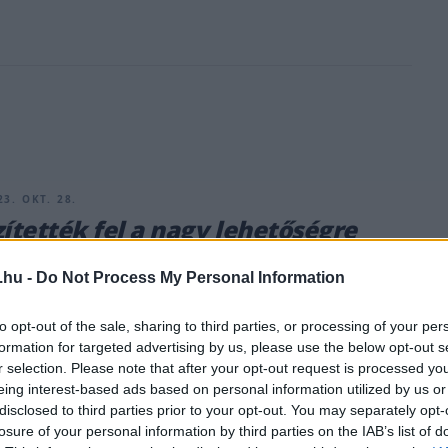
3. OKT. 28.
zítették fel a nagy lehetőségre
n alkalmi csapattársát
.hu -
Do Not Process My Personal Information
Youtube-csatornáján tette közzé, hogyan készültek a
 beugró Vestivel.
to opt-out of the sale, sharing to third parties, or processing of your per
formation for targeted advertising by us, please use the below opt-out s
r selection. Please note that after your opt-out request is processed y
eing interest-based ads based on personal information utilized by us or
disclosed to third parties prior to your opt-out. You may separately opt-
losure of your personal information by third parties on the IAB’s list of