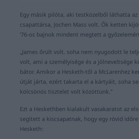
Egy másik pilóta, aki testközelből láthatta 
csapattársa, Jochen Mass volt. Ők ketten kij
’76-os bajnok mindent megtett a győzelemér
„James őrült volt, soha nem nyugodott le tel
volt, ami a személyisége és a jólneveltsége k
bátor. Amikor a Hesketh-től a McLarenhez kerü
útját járta, ezért takarta el a kártyáit, soha
kölcsönös tisztelet volt közöttünk.”
Ezt a Heskethben kialakult vasakaratot az el
segített a kiscsapatnak, hogy egy rövid időre 
Hesketh: