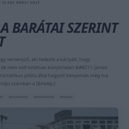
 IS EGY ŐRÜLT VOLT
A BARÁTAI SZERINT
T
 egy versenyző, aki fedezte a kártyáit, hogy
 de nem volt totálisan könyörtelen &#8211; James
karizmatikus pilóta által hagyott benyomás még ma
májú számban a [&hellip;]
NT
#JOCHEN MASS
#JOHN WATSON
#KANADA