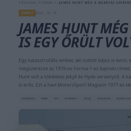
FŐOLDAL
/
FORMA-1
/
JAMES HUNT MÉG A BARÁTAI SZERINT
FORMA-1
2022. 10. 16.
JAMES HUNT MÉG 
IS EGY ŐRÜLT VOL
Egy katasztrofális ember, aki tudott bájos is lenni,
megszerezze az 1976-os Forma-1-es bajnoki címet,
Hunt volt a tökéletes Jekyll és Hyde versenyző. A 
is erős. Ezt a havi MotorsSport Magazin 1977-es té
#AMERIKA
#BBC
#F1
#FORMA-1
#FUJI
#HESKETH
#JAMES HU