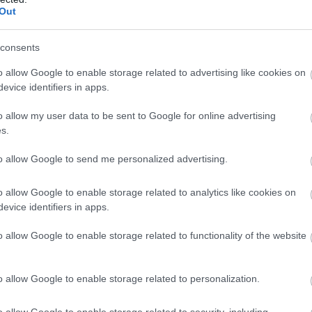
Out
consents
terré, ami miatt gyakran többet beszélnek róla,
o allow Google to enable storage related to advertising like cookies on
evice identifiers in apps.
ákat halmoztak fel – de nem csinálták úgy, mint
tson az e havi számban összehasonlítja és
o allow my user data to be sent to Google for online advertising
s.
kéval:
to allow Google to send me personalized advertising.
és rájött, hogy ha a Tarzanba érve a belső íven
o allow Google to enable storage related to analytics like cookies on
 pályát, és lényegében leszorít a pályáról.
evice identifiers in apps.
y vélte, James megértette a kerék a kerékkel
o allow Google to enable storage related to functionality of the website
 versenyzésnek – pedig nem.
világbajnoki címével Lauda nürburgringi balesete
o allow Google to enable storage related to personalization.
ínáltak neki. Kanadában és Amerikában ő volt a
o allow Google to enable storage related to security, including