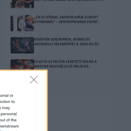
A BAJBÓL
„ÉN IS SÍRTAM, AMIKOR APÁM ELMENT
OTTHONRÓL” – VERSTAPPENNEK EGYRE
NEHEZEBB A KETTŐS SZEREP
KIKÉRTÜK VERSTAPPEN, NORRIS ÉS
ANTONELLI VÉLEMÉNYÉT A 2026-OS ÉV
EDDIGI LEGJOBBJÁRÓL
EZ AZ F1-ES PILÓTA LEHETETT VOLNA A
MAGYAR NAGYDÍJ ELSŐ HALÁLOS
ÁLDOZATA
sonal or
ection to
HIRDETÉS
ou may
 personal
out of the
 downstream