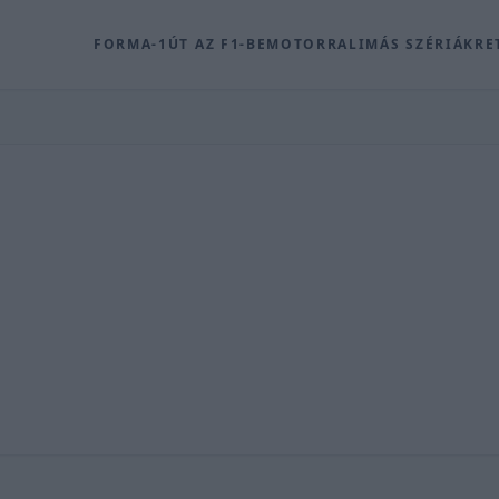
FORMA-1
ÚT AZ F1-BE
MOTOR
RALI
MÁS SZÉRIÁK
RE