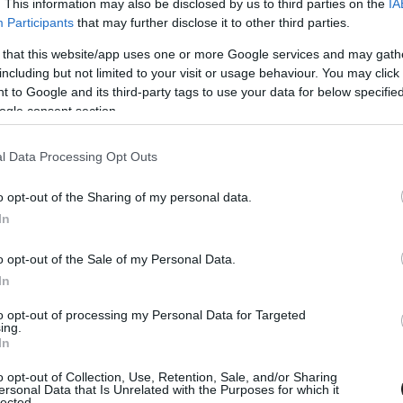
. This information may also be disclosed by us to third parties on the
IA
Participants
that may further disclose it to other third parties.
ját hozta, de egyben a legrosszabbját is
 that this website/app uses one or more Google services and may gath
zelmeket hozott, de a szezon nagy részében
including but not limited to your visit or usage behaviour. You may click 
ésével az érdektelensége is kezdett
 to Google and its third-party tags to use your data for below specifi
ogle consent section.
lkedésében nyilvánult meg.
l Data Processing Opt Outs
o opt-out of the Sharing of my personal data.
In
o opt-out of the Sale of my Personal Data.
In
to opt-out of processing my Personal Data for Targeted
ing.
In
o opt-out of Collection, Use, Retention, Sale, and/or Sharing
ersonal Data that Is Unrelated with the Purposes for which it
lected.