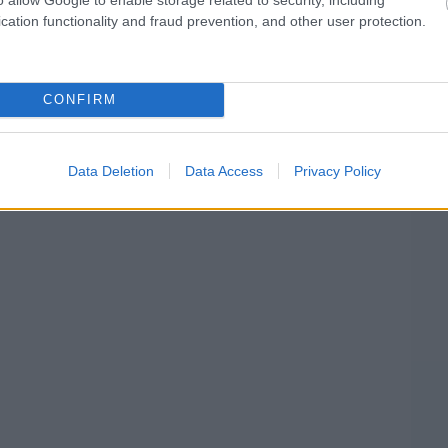
pat megértette, miképp hozza ki belőle a
cation functionality and fraud prevention, and other user protection.
gbajnoki címe megvédésének, úgy érezte, hogy
 kiemelkedő volt.”
CONFIRM
Data Deletion
Data Access
Privacy Policy