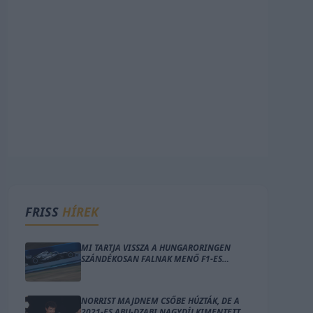
FRISS
HÍREK
MI TARTJA VISSZA A HUNGARORINGEN
SZÁNDÉKOSAN FALNAK MENŐ F1-ES
CSAPATOT?
NORRIST MAJDNEM CSŐBE HÚZTÁK, DE A
2021-ES ABU-DZABI NAGYDÍJ KIMENTETTE