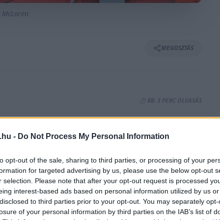
: McLaren
MEGOSZTÁS
⏱️ KB. 3 PERC OLVASÁS
s lenni, egy versenyző, aki fedezte a kártyáit,
.hu -
Do Not Process My Personal Information
jnoki címet, de nem volt totálisan
to opt-out of the sale, sharing to third parties, or processing of your per
Jekyll és Hyde versenyző.
formation for targeted advertising by us, please use the below opt-out s
r selection. Please note that after your opt-out request is processed y
eing interest-based ads based on personal information utilized by us or
 még ma is erős. Ezt a havi
MotorsSport
disclosed to third parties prior to your opt-out. You may separately opt-
mlékezők is elmondják.
losure of your personal information by third parties on the IAB’s list of