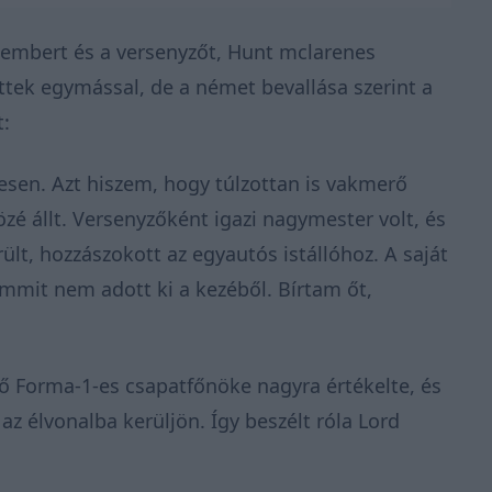
az embert és a versenyzőt, Hunt mclarenes
öttek egymással, de a német bevallása szerint a
t:
jesen. Azt hiszem, hogy túlzottan is vakmerő
özé állt. Versenyzőként igazi nagymester volt, és
lt, hozzászokott az egyautós istállóhoz. A saját
 semmit nem adott ki a kezéből. Bírtam őt,
ső Forma-1-es csapatfőnöke nagyra értékelte, és
az élvonalba kerüljön. Így beszélt róla Lord