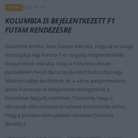
FORMA-1
2022. 01. 24.
KOLUMBIA IS BEJELENTKEZETT F1
FUTAM RENDEZÉSRE
Kolumbia elnöke, Ivan Duque elárulta, hogy az országa
fontolgatja egy Forma-1-es nagydíj megrendezését.
Duque elnök elárulta, hogy a Kolumbia északi
partvidékén fekvő Baranquilla kikötővárosban egy
félvárosi pálya épülhetne, és a város polgármestere,
Jaime Pumarejo is felajánlotta támogatását a
Kolumbiai Nagydíj ötletéhez. Elismerte, hogy a
városnak változtatásokat kellene eszközölnie ahhoz,
hogy a jövőben könnyebben lehessen futamot
[&hellip;]