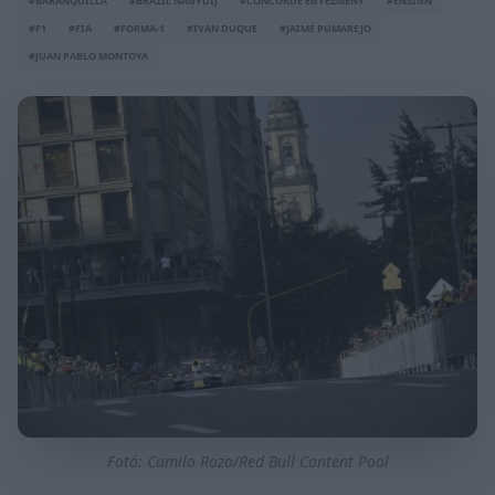
#BARANQUILLA
#BRAZIL NAGYDÍJ
#CONCORDE EGYEZMÉNY
#ENSIGN
#F1
#FIA
#FORMA-1
#IVAN DUQUE
#JAIME PUMAREJO
#JUAN PABLO MONTOYA
Fotó: Camilo Rozo/Red Bull Content Pool