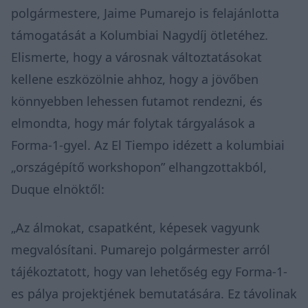
polgármestere, Jaime Pumarejo is felajánlotta
támogatását a Kolumbiai Nagydíj ötletéhez.
Elismerte, hogy a városnak változtatásokat
kellene eszközölnie ahhoz, hogy a jövőben
könnyebben lehessen futamot rendezni, és
elmondta, hogy már folytak tárgyalások a
Forma-1-gyel. Az
El Tiempo
idézett a kolumbiai
„országépítő workshopon” elhangzottakból,
Duque elnöktől:
„Az álmokat, csapatként, képesek vagyunk
megvalósítani. Pumarejo polgármester arról
tájékoztatott, hogy van lehetőség egy Forma-1-
es pálya projektjének bemutatására. Ez távolinak