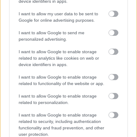
device identifiers in apps.
megrendezése iránt, és azt mondta, hogy a
sportág „holnapra” akár 30 futamból álló
I want to allow my user data to be sent to
Google for online advertising purposes.
versenynaptárt is összerakhatna, annyira vonzó
egy nagydíj megrendezése globálisan.
I want to allow Google to send me
personalized advertising.
A 2022-es idényben rekordszámú, 23 futamból
I want to allow Google to enable storage
related to analytics like cookies on web or
álló versenynaptár áll rendelkezésre – és a
device identifiers in apps.
csapatok, valamint az FIA között jelenleg
I want to allow Google to enable storage
érvényben lévő Concorde egyezményben
related to functionality of the website or app.
szerepel, hogy évente akár 25 futamot is
I want to allow Google to enable storage
tervezhetnek.
related to personalization.
I want to allow Google to enable storage
related to security, including authentication
functionality and fraud prevention, and other
user protection.