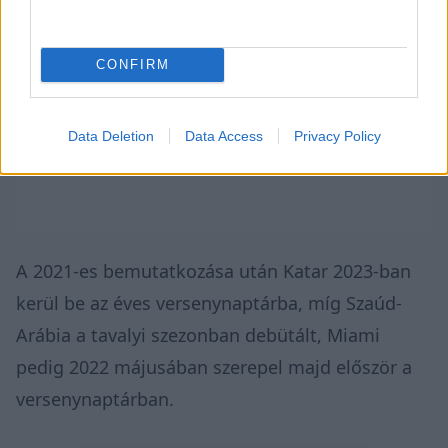
CONFIRM
Data Deletion
Data Access
Privacy Policy
A 2021-es bemutatkozása után Katar 2023-ban
kerül be az éves versenynaptárba, míg Szaúd-
Arábia a tavalyi szezonban debütált, Miami
pedig 2022 májusában szerepel majd először a
versenynaptárban.