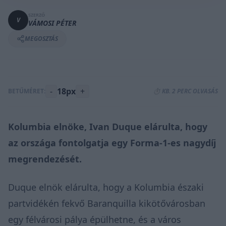
SZERZŐ
V
VÁMOSI PÉTER
MEGOSZTÁS
-
18px
+
BETŰMÉRET:
⏱️ KB. 2 PERC OLVASÁS
Kolumbia elnöke, Ivan Duque elárulta, hogy
az országa fontolgatja egy Forma-1-es nagydíj
megrendezését.
Duque elnök elárulta, hogy a Kolumbia északi
partvidékén fekvő Baranquilla kikötővárosban
egy félvárosi pálya épülhetne, és a város