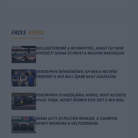
FRISS
HÍREK
MILLIMÉTEREKRE A BOTRÁNYTÓL, AVAGY ÍGY NEM
ÜTKÖZÖTT SENNA ÉS PROST A MAGYAR NAGYDÍJON
VERSTAPPEN MÉRNÖKÉNEK, GP-NEK A HELYÉRE
ÉRKEZHET A RED BULL ÚJABB NAGY IGAZOLÁSA
VERSTAPPEN IS HOZZÁJÁRUL AHHOZ, HOGY AZ EGÉSZ
VILÁG TUDJA, MENET KÖZBEN ESIK SZÉT A RED BULL
HIÁBA AZ F1-ES PILÓTÁK PANASZA, A CSAPATOK
NEMET MONDTAK A VÁLTOZTATÁSRA