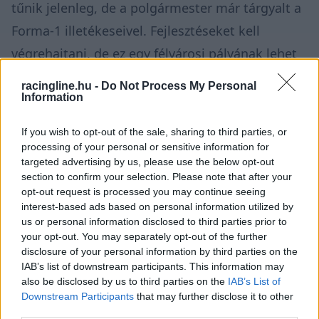
tűnik jelenleg, de a polgármester már tárgyalt a
Forma-1 illetékeseivel. Fejlesztéseket kell
végrehajtani, de ez egy félvárosi pályának lehet
olyan elrendezése, amelyet a szervezők
racingline.hu -
Do Not Process My Personal
megvizsgálhatnának. Tekintettel arra, hogy ez
Information
egy sportcélú fejlesztés, a polgármester a
If you wish to opt-out of the sale, sharing to third parties, or
támogatásunkat élvezi.”
processing of your personal or sensitive information for
targeted advertising by us, please use the below opt-out
section to confirm your selection. Please note that after your
opt-out request is processed you may continue seeing
interest-based ads based on personal information utilized by
us or personal information disclosed to third parties prior to
your opt-out. You may separately opt-out of the further
disclosure of your personal information by third parties on the
IAB’s list of downstream participants. This information may
also be disclosed by us to third parties on the
IAB’s List of
Downstream Participants
that may further disclose it to other
third parties.