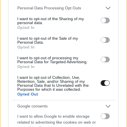
Please note that this website/app uses one or more Google
Personal Data Processing Opt Outs
services and may gather and store information including but
not limited to your visit or usage behaviour. You may click to
I want to opt-out of the Sharing of my
personal data.
grant or deny consent to Google and its third-party tags to
Opted In
use your data for below specified purposes in below Google
consent section.
I want to opt-out of the Sale of my
Juan Pablo Montoya egyike
azon három
Personal Data.
Opted In
kolumbiai pilótának, aki már versenyzett a
I want to opt-out of processing my
Forma-1-ben: Roberto Guerrero 1982-ben és
Personal Data for Targeted Advertising.
Opted In
1983-ban az Ensign és a Theodore alakulatoknál
I want to opt-out of Collection, Use,
versenyzett, míg Ricardo Londono az 1981-es
Retention, Sale, and/or Sharing of my
Personal Data that Is Unrelated with the
Brazil Nagydíj versenyhétvégéjén vett részt.
Purposes for which it was collected.
Opted Out
A Forma-1 vezérigazgatója, Stefano Domenicali
Google consents
lelkesen nyilatkozott a világ minden tájáról
I want to allow Google to enable storage
érkező érdeklődésről a jövőbeni versenyek
related to advertising like cookies on web or