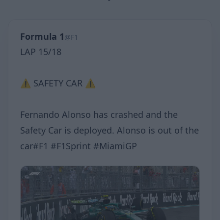
Formula 1
@F1
LAP 15/18
⚠️ SAFETY CAR ⚠️
Fernando Alonso has crashed and the
Safety Car is deployed. Alonso is out of the
car#F1 #F1Sprint #MiamiGP