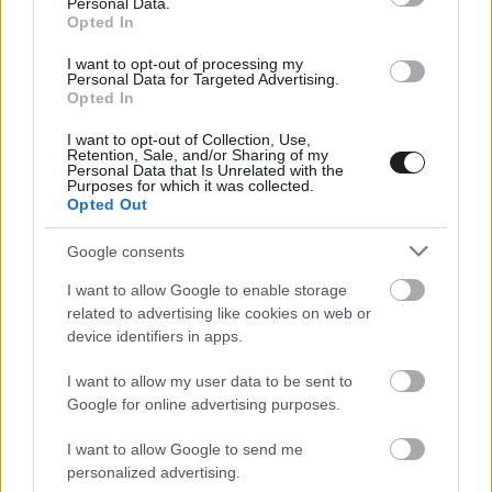
Personal Data.
meg a sort, a McLaren viszont késlekedett, s
Opted In
mivel egy időben nem tudta kihívni az
I want to opt-out of processing my
Personal Data for Targeted Advertising.
egymáshoz közel lévő két pilótáját, Norris
Opted In
hajtott ki utolsóként a bokszba.
I want to opt-out of Collection, Use,
Retention, Sale, and/or Sharing of my
Personal Data that Is Unrelated with the
Sorjáztak az incidensek: Sainz falnak csapódott
Purposes for which it was collected.
Opted Out
és bal hátsó kerekének elveszítésével a bokszba
Google consents
visszahajtva feladta a futamot, ahol pedig
eközben Antonelli és Verstappen ütközött a
I want to allow Google to enable storage
related to advertising like cookies on web or
kerékcserék során! A Red Bull volt figyelmetlen,
device identifiers in apps.
az érkező Mercedes útjába engedték ki a
I want to allow my user data to be sent to
hollandot. Verstappen első szárnya megsérült,
Google for online advertising purposes.
Antonellit az ütközés megakadályozta abban,
I want to allow Google to send me
hogy beparkoljon a Mercedes bokszába, a
personalized advertising.