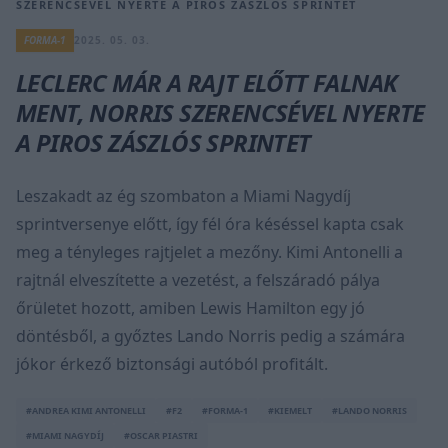
SZERENCSÉVEL NYERTE A PIROS ZÁSZLÓS SPRINTET
FORMA-1
2025. 05. 03.
LECLERC MÁR A RAJT ELŐTT FALNAK
MENT, NORRIS SZERENCSÉVEL NYERTE
A PIROS ZÁSZLÓS SPRINTET
Leszakadt az ég szombaton a Miami Nagydíj
sprintversenye előtt, így fél óra késéssel kapta csak
meg a tényleges rajtjelet a mezőny. Kimi Antonelli a
rajtnál elveszítette a vezetést, a felszáradó pálya
őrületet hozott, amiben Lewis Hamilton egy jó
döntésből, a győztes Lando Norris pedig a számára
jókor érkező biztonsági autóból profitált.
#ANDREA KIMI ANTONELLI
#F2
#FORMA-1
#KIEMELT
#LANDO NORRIS
#MIAMI NAGYDÍJ
#OSCAR PIASTRI