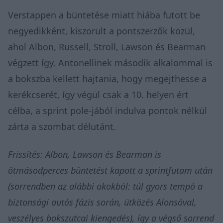
Verstappen a büntetése miatt hiába futott be
negyedikként, kiszorult a pontszerzők közül,
ahol Albon, Russell, Stroll, Lawson és Bearman
végzett így. Antonellinek második alkalommal is
a bokszba kellett hajtania, hogy megejthesse a
kerékcserét, így végül csak a 10. helyen ért
célba, a sprint pole-jából indulva pontok nélkül
zárta a szombat délutánt.
Frissítés: Albon, Lawson és Bearman is
ötmásodperces büntetést kapott a sprintfutam után
(sorrendben az alábbi okokból: túl gyors tempó a
biztonsági autós fázis során, ütközés Alonsóval,
veszélyes bokszutcai kiengedés), így a végső sorrend