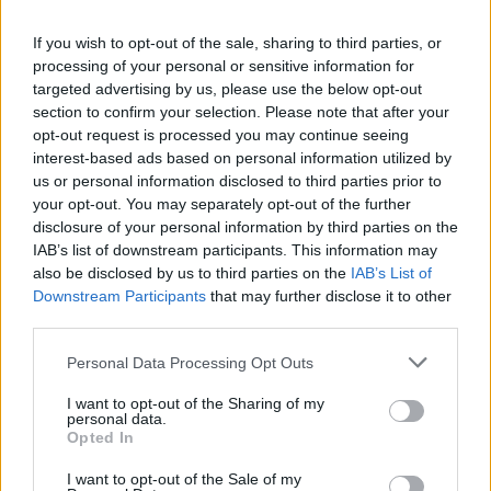
If you wish to opt-out of the sale, sharing to third parties, or
processing of your personal or sensitive information for
targeted advertising by us, please use the below opt-out
section to confirm your selection. Please note that after your
opt-out request is processed you may continue seeing
interest-based ads based on personal information utilized by
us or personal information disclosed to third parties prior to
A vizes pályán nem kockáztattak a versenyzők,
your opt-out. You may separately opt-out of the further
gondolva a későbbi, nagyobb téttel rendelkező
disclosure of your personal information by third parties on the
IAB’s list of downstream participants. This information may
időmérőre, de amint a pálya kellően felszáradt,
also be disclosed by us to third parties on the
IAB’s List of
és a 10. körben Yuki Tsunoda elsőként kihajtott
Downstream Participants
that may further disclose it to other
third parties.
slick gumikért, felbolydultak az események.
Please note that this website/app uses one or more Google
Personal Data Processing Opt Outs
Egyértelművé vált, hogy bár csak néhány kör van
services and may gather and store information including but
hátra, így is érdemes beiktatni a bokszkiállást a
not limited to your visit or usage behaviour. You may click to
I want to opt-out of the Sharing of my
personal data.
grant or deny consent to Google and its third-party tags to
jobb köridőkért. A pontszerző helyeken állók
Opted In
use your data for below specified purposes in below Google
közül a 6. helyen küszködő Hamilton nyitotta
consent section.
I want to opt-out of the Sale of my