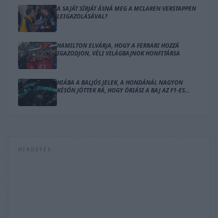
A SAJÁT SÍRJÁT ÁSNÁ MEG A MCLAREN VERSTAPPEN
LEIGAZOLÁSÁVAL?
HAMILTON ELVÁRJA, HOGY A FERRARI HOZZÁ
IGAZODJON, VÉLI VILÁGBAJNOK HONFITÁRSA
HIÁBA A BALJÓS JELEK, A HONDÁNÁL NAGYON
KÉSŐN JÖTTEK RÁ, HOGY ÓRIÁSI A BAJ AZ F1-ES
MOTORRAL
HIRDETÉS