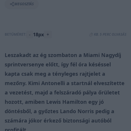
MEGOSZTÁS
-
18px
+
BETŰMÉRET:
⏱️ KB. 5 PERC OLVASÁS
Leszakadt az ég szombaton a Miami Nagydíj
sprintversenye előtt, így fél óra késéssel
kapta csak meg a tényleges rajtjelet a
mezőny. Kimi Antonelli a startnál elveszítette
a vezetést, majd a felszáradó pálya őrületet
hozott, amiben Lewis Hamilton egy jó
döntésből, a győztes Lando Norris pedig a
számára jókor érkező biztonsági autóból
profitált.