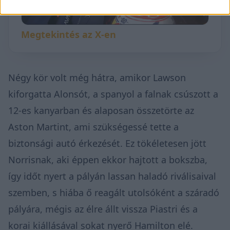
Megtekintés az X-en
Négy kör volt még hátra, amikor Lawson
kiforgatta Alonsót, a spanyol a falnak csúszott a
12-es kanyarban és alaposan összetörte az
Aston Martint, ami szükségessé tette a
biztonsági autó érkezését. Ez tökéletesen jött
Norrisnak, aki éppen ekkor hajtott a bokszba,
így időt nyert a pályán lassan haladó riválisaival
szemben, s hiába ő reagált utolsóként a száradó
pályára, mégis az élre állt vissza Piastri és a
korai kiállásával sokat nyerő Hamilton elé.