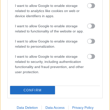
történtekért pedig Verstappenre gyorsan
I want to allow Google to enable storage
kiróttak egy 10 másodperces büntetést.
related to analytics like cookies on web or
device identifiers in apps.
I want to allow Google to enable storage
Extreme Cars
@extremecars__
related to functionality of the website or app.
Max Verstappen had a contact in the pit
I want to allow Google to enable storage
lane with Andrea Kimi Antonelli and
related to personalization.
damaged his front wing!#F1 #Formula1
I want to allow Google to enable storage
#MiamiGP #F1Sprint
related to security, including authentication
functionality and fraud prevention, and other
user protection.
CONFIRM
▶
Data Deletion
Data Access
Privacy Policy