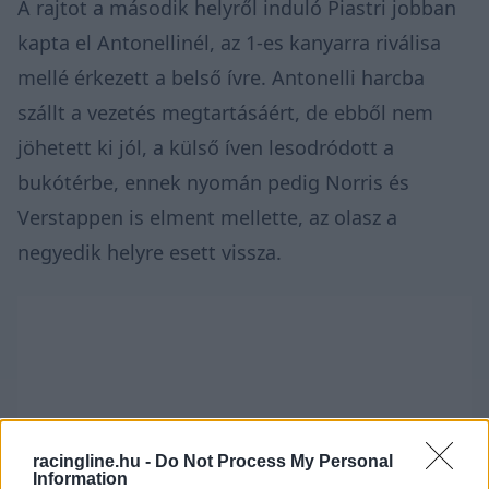
A rajtot a második helyről induló Piastri jobban
kapta el Antonellinél, az 1-es kanyarra riválisa
mellé érkezett a belső ívre. Antonelli harcba
szállt a vezetés megtartásáért, de ebből nem
jöhetett ki jól, a külső íven lesodródott a
bukótérbe, ennek nyomán pedig Norris és
Verstappen is elment mellette, az olasz a
negyedik helyre esett vissza.
racingline.hu -
Do Not Process My Personal
Information