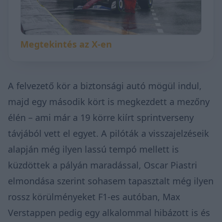
Megtekintés az X-en
A felvezető kör a biztonsági autó mögül indul,
majd egy második kört is megkezdett a mezőny
élén – ami már a 19 körre kiírt sprintverseny
távjából vett el egyet. A pilóták a visszajelzéseik
alapján még ilyen lassú tempó mellett is
küzdöttek a pályán maradással, Oscar Piastri
elmondása szerint sohasem tapasztalt még ilyen
rossz körülményeket F1-es autóban, Max
Verstappen pedig egy alkalommal hibázott is és