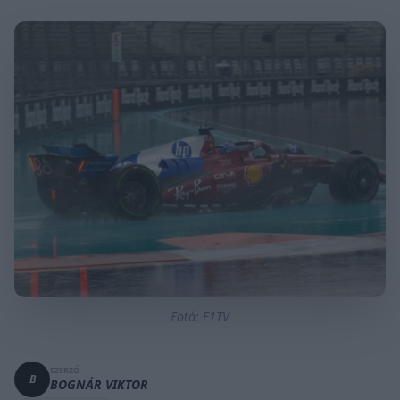
Fotó: F1TV
SZERZŐ
B
BOGNÁR VIKTOR