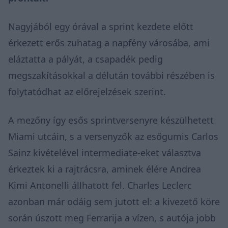
Nagyjából egy órával a sprint kezdete előtt
érkezett erős zuhatag a napfény városába, ami
eláztatta a pályát, a csapadék pedig
megszakításokkal a délután további részében is
folytatódhat az előrejelzések szerint.
A mezőny így esős sprintversenyre készülhetett
Miami utcáin, s a versenyzők az esőgumis Carlos
Sainz kivételével intermediate-eket választva
érkeztek ki a rajtrácsra, aminek élére Andrea
Kimi Antonelli állhatott fel. Charles Leclerc
azonban már odáig sem jutott el: a kivezető köre
során úszott meg Ferrarija a vízen, s autója jobb