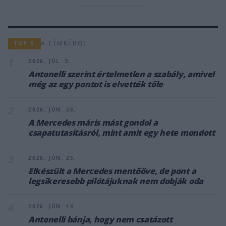
A CÍMKÉBŐL
TOP 5
1
2026. JÚL. 5.
Antonelli szerint értelmetlen a szabály, amivel
még az egy pontot is elvették tőle
2
2026. JÚN. 26.
A Mercedes máris mást gondol a
csapatutasításról, mint amit egy hete mondott
3
2026. JÚN. 25.
Elkészült a Mercedes mentőöve, de pont a
legsikeresebb pilótájuknak nem dobják oda
4
2026. JÚN. 14.
Antonelli bánja, hogy nem csatázott