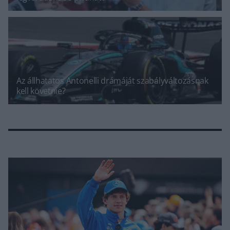
Az állhatatos Antonelli drámáját szabályváltozásnak
kell követnie?