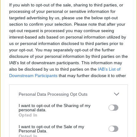
If you wish to opt-out of the sale, sharing to third parties, or
processing of your personal or sensitive information for
targeted advertising by us, please use the below opt-out
section to confirm your selection. Please note that after your
opt-out request is processed you may continue seeing
interest-based ads based on personal information utilized by
us or personal information disclosed to third parties prior to
your opt-out. You may separately opt-out of the further
disclosure of your personal information by third parties on the
IAB’s list of downstream participants. This information may
also be disclosed by us to third parties on the
IAB’s List of
Downstream Participants
that may further disclose it to other
third parties.
FORMA-1 / 2026. JÚN. 14.
Please note that this website/app uses one or more Google
Personal Data Processing Opt Outs
Antonelli bánja, hogy nem
services and may gather and store information including but
not limited to your visit or usage behaviour. You may click to
I want to opt-out of the Sharing of my
csatázott Hamiltonnal az első
personal data.
grant or deny consent to Google and its third-party tags to
Opted In
helyért
use your data for below specified purposes in below Google
consent section.
I want to opt-out of the Sale of my
Kimi Antonellinek a kiesésétől függetlenül is van hiányérzete
Personal Data.
Opted In