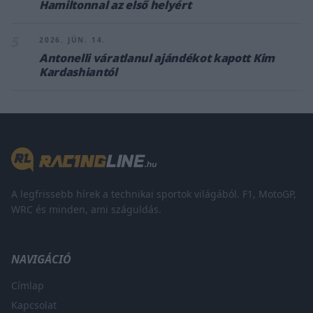
Hamiltonnal az első helyért
5
2026. JÚN. 14.
Antonelli váratlanul ajándékot kapott Kim
Kardashiantól
A legfrissebb hírek a technikai sportok világából. F1, MotoGP,
WRC és minden, ami száguldás.
NAVIGÁCIÓ
Címlap
Kapcsolat