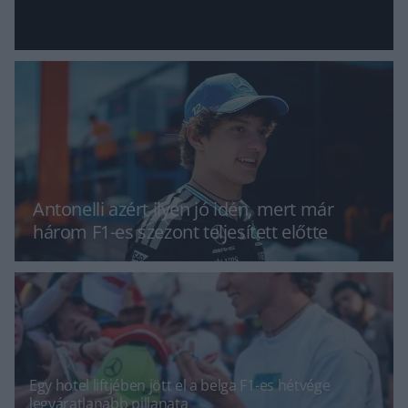
Antonelli azért ilyen jó idén, mert már
három F1-es szezont teljesített előtte
Egy hotel liftjében jött el a belga F1-es hétvége
legváratlanabb pillanata