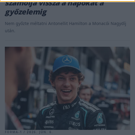
számolja vissza a napokat a
győzelemig
Nem győzte méltatni Antonellit Hamilton a Monacói Nagydíj
után.
FORMA-1 / 2026. JÚN. 6.