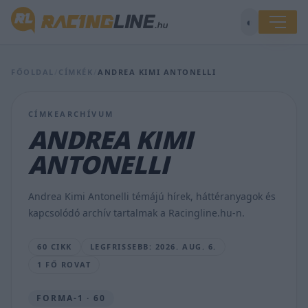
◐
FŐOLDAL
/
CÍMKÉK
/
ANDREA KIMI ANTONELLI
Antonelli
mindent
CÍMKEARCHÍVUM
akar
ANDREA KIMI
egyszerre,
Verstappen
ANTONELLI
hűtötte
le
a
Andrea Kimi Antonelli témájú hírek, háttéranyagok és
kedélyeit
kapcsolódó archív tartalmak a Racingline.hu-n.
BOGNÁR
VIKTOR
60 CIKK
LEGFRISSEBB: 2026. AUG. 6.
•
2026.
1 FŐ ROVAT
AUG.
6.
FORMA-1 · 60