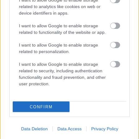
I want to allow Google to enable storage
related to analytics like cookies on web or
Kimi Antonelli végre meg tudja törölni izzadt homlokát.
device identifiers in apps.
I want to allow Google to enable storage
related to functionality of the website or app.
I want to allow Google to enable storage
related to personalization.
I want to allow Google to enable storage
related to security, including authentication
functionality and fraud prevention, and other
user protection.
CONFIRM
FORMA-1 / 2026. JÚN. 8.
Hamilton könyörgése
Data Deletion
Data Access
Privacy Policy
meghallgatásra talált, már