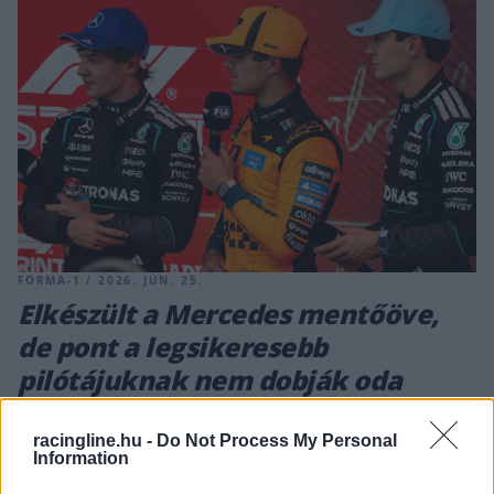
FORMA-1 / 2026. JÚN. 25.
Elkészült a Mercedes mentőöve,
de pont a legsikeresebb
pilótájuknak nem dobják oda
Gyorsabb nem, de a várakozások szerint megbízhatóbb lesz a
racingline.hu -
Do Not Process My Personal
Mercedes erőforrása a Spielbergbe hozott új akkumulátorral.
Information