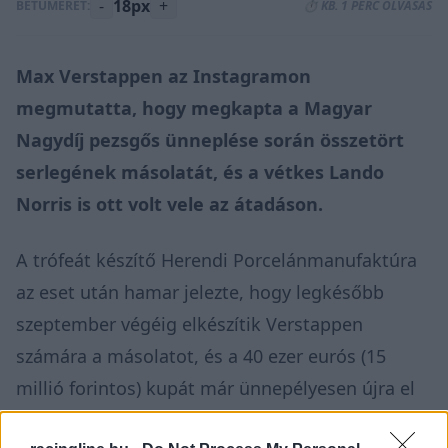
-
18px
+
BETŰMÉRET:
⏱️ KB. 1 PERC OLVASÁS
Max Verstappen az Instagramon
megmutatta, hogy megkapta a Magyar
Nagydíj pezsgős ünneplése során összetört
serlegének másolatát, és a vétkes Lando
Norris is ott volt vele az átadáson.
A trófeát készítő Herendi Porcelánmanufaktúra
az eset után hamar
jelezte
, hogy legkésőbb
szeptember végéig elkészítik Verstappen
számára a másolatot, és a 40 ezer eurós (15
millió forintos) kupát már ünnepélyesen újra el
is juttatták hozzá. Verstappennek mostanában