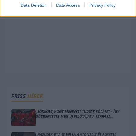
Data Deletion
Data Access
Privacy Policy
FRISS
HÍREK
„SOKKOLT, HOGY MENNYIT TUDTAK RÓLAM” – ÍGY
DÖBBENTETTE MEG ÚJ PILÓTÁJÁT A FERRARI
CSAPATFŐNÖKE
„HAZUDIK-E” A TABELLA ANTONELLI ÉS RUSSELL