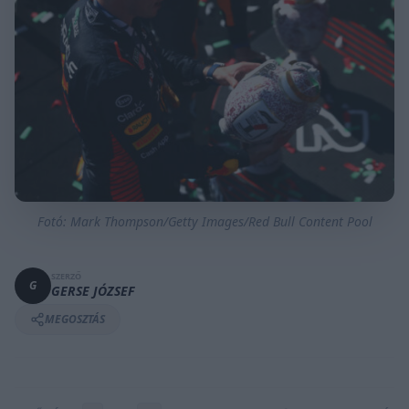
Fotó: Mark Thompson/Getty Images/Red Bull Content Pool
SZERZŐ
G
GERSE JÓZSEF
MEGOSZTÁS