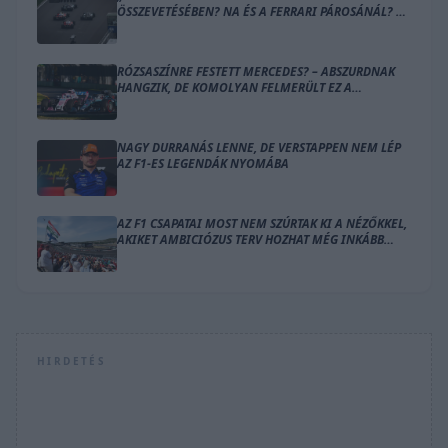
ÖSSZEVETÉSÉBEN? NA ÉS A FERRARI PÁROSÁNÁL? –
ÍME A SZÁMOK
RÓZSASZÍNRE FESTETT MERCEDES? – ABSZURDNAK
HANGZIK, DE KOMOLYAN FELMERÜLT EZ A
MEGOLDÁS
NAGY DURRANÁS LENNE, DE VERSTAPPEN NEM LÉP
AZ F1-ES LEGENDÁK NYOMÁBA
AZ F1 CSAPATAI MOST NEM SZÚRTAK KI A NÉZŐKKEL,
AKIKET AMBICIÓZUS TERV HOZHAT MÉG INKÁBB
LÁZBA
HIRDETÉS