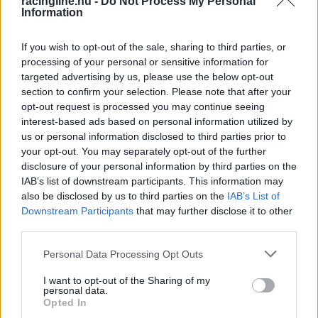
nem volt szerencséje a trófeákkal, hiszen
a Belga
racingline.hu -
Do Not Process My Personal
Information
Nagydíjon szerzett győztes remekműve is
megsérült
a Red Bull futam utáni ünneplésében.
If you wish to opt-out of the sale, sharing to third parties, or
processing of your personal or sensitive information for
targeted advertising by us, please use the below opt-out
Norris azzal poénkodott egy cetlin, hogy a
section to confirm your selection. Please note that after your
opt-out request is processed you may continue seeing
számlát majd neki kell állnia.
interest-based ads based on personal information utilized by
us or personal information disclosed to third parties prior to
your opt-out. You may separately opt-out of the further
disclosure of your personal information by third parties on the
IAB’s list of downstream participants. This information may
also be disclosed by us to third parties on the
IAB’s List of
Downstream Participants
that may further disclose it to other
third parties.
Please note that this website/app uses one or more Google
Personal Data Processing Opt Outs
services and may gather and store information including but
not limited to your visit or usage behaviour. You may click to
I want to opt-out of the Sharing of my
personal data.
grant or deny consent to Google and its third-party tags to
Opted In
use your data for below specified purposes in below Google