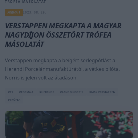
TRÓFEA MÁSOLATÁT
FORMA-1
2023. 08. 29.
VERSTAPPEN MEGKAPTA A MAGYAR
NAGYDÍJON ÖSSZETÖRT TRÓFEA
MÁSOLATÁT
Verstappen megkapta a beígért serlegpótlást a
Herendi Porcelánmanufaktúrától, a vétkes pilóta,
Norris is jelen volt az átadáson.
#F1
#FORMA-1
#HERENDI
#LANDO NORRIS
#MAX VERSTAPPEN
#TRÓFEA