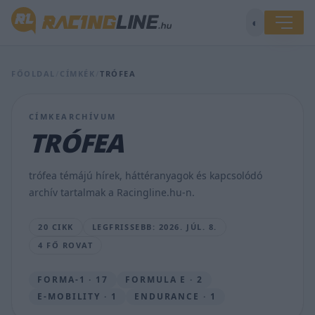
Bemutatták
az
◐
idei
F1-
es
FŐOLDAL
/
CÍMKÉK
/
TRÓFEA
Magyar
Nagydíj
trófeáit,
CÍMKEARCHÍVUM
ismét
a
TRÓFEA
Herendi
készítette
a
trófea témájú hírek, háttéranyagok és kapcsolódó
serlegeket
archív tartalmak a Racingline.hu-n.
(képek)
SEBŐK
20 CIKK
LEGFRISSEBB: 2026. JÚL. 8.
MÁTÉ
4 FŐ ROVAT
•
2026.
JÚL.
FORMA-1 · 17
FORMULA E · 2
8.
E-MOBILITY · 1
ENDURANCE · 1