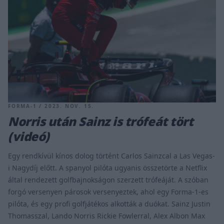
FORMA-1 / 2023. NOV. 15.
Norris után Sainz is trófeát tört
(videó)
Egy rendkívül kínos dolog történt Carlos Sainzcal a Las Vegas-
i Nagydíj előtt. A spanyol pilóta ugyanis összetörte a Netflix
által rendezett golfbajnokságon szerzett trófeáját. A szóban
forgó versenyen párosok versenyeztek, ahol egy Forma-1-es
pilóta, és egy profi golfjátékos alkották a duókat. Sainz Justin
Thomasszal, Lando Norris Rickie Fowlerral, Alex Albon Max