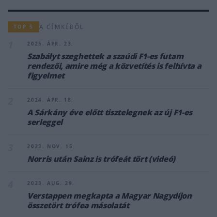
A CÍMKÉBŐL
TOP 5
1
2025. ÁPR. 23.
Szabályt szeghettek a szaúdi F1-es futam
rendezői, amire még a közvetítés is felhívta a
figyelmet
2
2024. ÁPR. 18.
A Sárkány éve előtt tisztelegnek az új F1-es
serleggel
3
2023. NOV. 15.
Norris után Sainz is trófeát tört (videó)
4
2023. AUG. 29.
Verstappen megkapta a Magyar Nagydíjon
összetört trófea másolatát