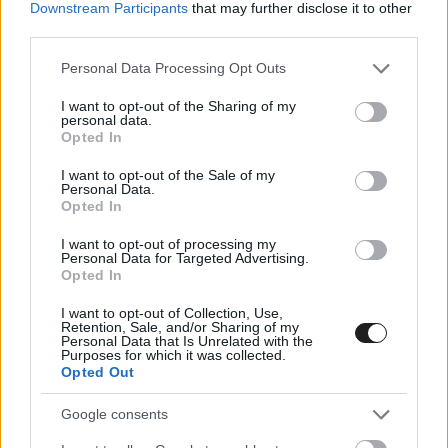
Downstream Participants
that may further disclose it to other
Verstappen megkapta a beígért serlegpótlást a Herendi
third parties.
Porcelánmanufaktúrától, a vétkes pilóta, Norris is jelen volt az
Please note that this website/app uses one or more Google
Personal Data Processing Opt Outs
átadáson.
services and may gather and store information including but
not limited to your visit or usage behaviour. You may click to
I want to opt-out of the Sharing of my
personal data.
grant or deny consent to Google and its third-party tags to
Opted In
use your data for below specified purposes in below Google
consent section.
I want to opt-out of the Sale of my
Personal Data.
Opted In
I want to opt-out of processing my
Personal Data for Targeted Advertising.
Opted In
I want to opt-out of Collection, Use,
Retention, Sale, and/or Sharing of my
Personal Data that Is Unrelated with the
Purposes for which it was collected.
Opted Out
FORMA-1 / 2023. AUG. 22.
Google consents
A Holland Nagydíj szervezői