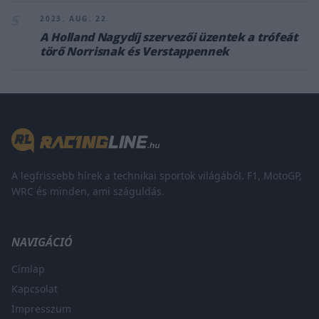
5
2023. AUG. 22.
A Holland Nagydíj szervezői üzentek a trófeát
törő Norrisnak és Verstappennek
A legfrissebb hírek a technikai sportok világából. F1, MotoGP,
WRC és minden, ami száguldás.
NAVIGÁCIÓ
Címlap
Kapcsolat
Impresszum