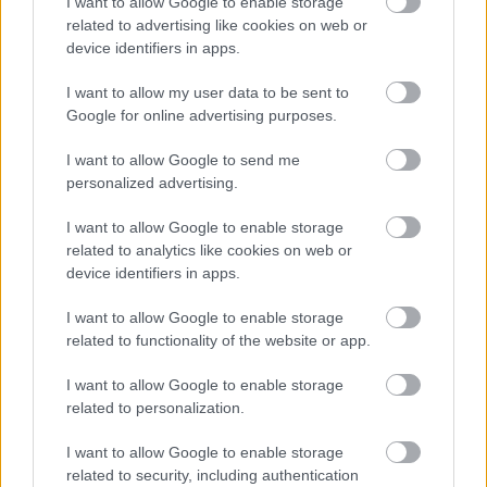
I want to allow Google to enable storage
üzentek a trófeát törő Norrisnak
related to advertising like cookies on web or
device identifiers in apps.
és Verstappennek
I want to allow my user data to be sent to
Közösségi médiás felületeiken üzentek a Holland Nagydíj
Google for online advertising purposes.
lebonyolítói a korábban trófeát törő Lando Norrisnak és Max
Verstappennek. A holland versenyzőre rá jár az rúd az elmúlt
I want to allow Google to send me
időszakban a díjak tekintetében. Minden a Brit Nagydíjon
personalized advertising.
kezdődött, mikor az ünneplés közepette a McLaren
I want to allow Google to enable storage
versenyzője leverte a trófeát a dobogóról, és karcolás
related to analytics like cookies on web or
keletkezett az első helyért járó elismerésen. [&hellip;]
device identifiers in apps.
I want to allow Google to enable storage
related to functionality of the website or app.
I want to allow Google to enable storage
related to personalization.
I want to allow Google to enable storage
related to security, including authentication