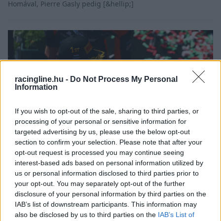
Homával, Pierre Gasly pedig [&hellip;]
racingline.hu -
Do Not Process My Personal
Information
If you wish to opt-out of the sale, sharing to third parties, or
processing of your personal or sensitive information for
targeted advertising by us, please use the below opt-out
section to confirm your selection. Please note that after your
opt-out request is processed you may continue seeing
interest-based ads based on personal information utilized by
FORMA-1 / 2023. AUG. 29.
us or personal information disclosed to third parties prior to
Verstappen megkapta a Magyar
your opt-out. You may separately opt-out of the further
disclosure of your personal information by third parties on the
Nagydíjon összetört trófea
IAB’s list of downstream participants. This information may
másolatát
also be disclosed by us to third parties on the
IAB’s List of