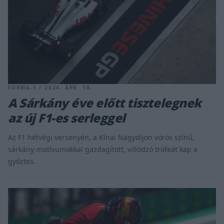
FORMA-1 / 2024. ÁPR. 18.
A Sárkány éve előtt tisztelegnek
az új F1-es serleggel
Az F1 hétvégi versenyén, a Kínai Nagydíjon vörös színű,
sárkány-motívumokkal gazdagított, villódzó trófeát kap a
győztes.