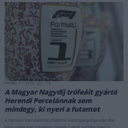
FORMA-1 / 2023. JÚL. 18.
A Magyar Nagydíj trófeáit gyártó
Herendi Porcelánnak sem
mindegy, ki nyeri a futamot
A Herendi Porcelánmanufaktúra vezérigazgatója elárulta,
hogy nekik sem mindegy, melyik csapat pilótája nyeri a