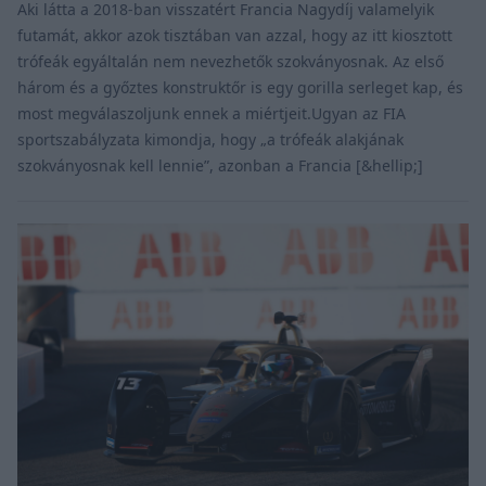
Aki látta a 2018-ban visszatért Francia Nagydíj valamelyik
futamát, akkor azok tisztában van azzal, hogy az itt kiosztott
trófeák egyáltalán nem nevezhetők szokványosnak. Az első
három és a győztes konstruktőr is egy gorilla serleget kap, és
most megválaszoljunk ennek a miértjeit.Ugyan az FIA
sportszabályzata kimondja, hogy „a trófeák alakjának
szokványosnak kell lennie”, azonban a Francia [&hellip;]