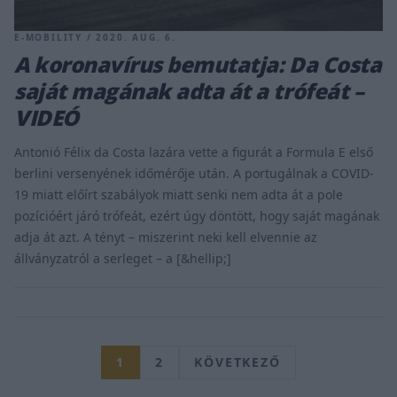
E-MOBILITY / 2020. AUG. 6.
A koronavírus bemutatja: Da Costa
saját magának adta át a trófeát –
VIDEÓ
Antonió Félix da Costa lazára vette a figurát a Formula E első
berlini versenyének időmérője után. A portugálnak a COVID-
19 miatt előírt szabályok miatt senki nem adta át a pole
pozícióért járó trófeát, ezért úgy döntött, hogy saját magának
adja át azt. A tényt – miszerint neki kell elvennie az
állványzatról a serleget – a [&hellip;]
1
2
KÖVETKEZŐ