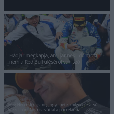
Hadjar megkapja, ami jár neki, de most
nem a Red Bull üléséről van szó
Még Herenden is megirigyelhetik, milyen kesztyűs
kézzel bánt Norris ezúttal a porcelánnal