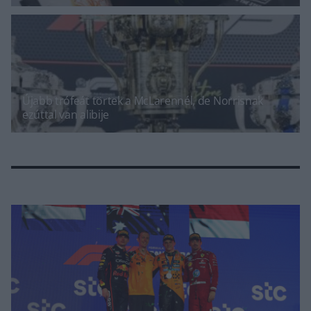
Újabb trófeát törtek a McLarennél, de Norrisnak
ezúttal van alibije