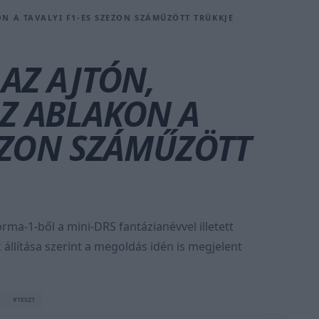
N A TAVALYI F1-ES SZEZON SZÁMŰZÖTT TRÜKKJE
 AZ AJTÓN,
Z ABLAKON A
ZEZON SZÁMŰZÖTT
orma-1-ből a mini-DRS fantázianévvel illetett
k állítása szerint a megoldás idén is megjelent
#TESZT