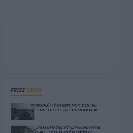
FRISS
HÍREK
ABSZOLÚT TÖMEGNYOMOR: MEG TUD
ELŐZNI EGY F1-ES PILÓTA 50 AMATŐR
GOKARTOST 10 PERC ALATT?
„APÁM NEM TUDOTT NAPI HÁROMSZOR
ENNI” – AZ F1-ES PILÓTA IRTÓZIK A