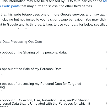
. This information may also be disclosed by us to third parties on the
IA
Participants
that may further disclose it to other third parties.
erült technikai trükk elnevezése lett, amellyel
 that this website/app uses one or more Google services and may gath
including but not limited to your visit or usage behaviour. You may click 
tón menet közben elhajlik a hátsó vezetőszárny
 to Google and its third-party tags to use your data for below specifi
t párhuzamos elem között, s hasonló módon
ogle consent section.
nesbeli tempót, illetve fokozva a
l Data Processing Opt Outs
ynyitás hatását.
o opt-out of the Sharing of my personal data.
etően vált nyilvánvalóvá az FIA és a széles
In
gi médiában terjedni kezdő rajongói videót
o opt-out of the Sale of my Personal Data.
scar Piastri éppen a mini-DRS-nek
In
 helyet Charles Leclerc előtt.
to opt-out of processing my Personal Data for Targeted
ing.
In
o opt-out of Collection, Use, Retention, Sale, and/or Sharing
ersonal Data that Is Unrelated with the Purposes for which it
lected.