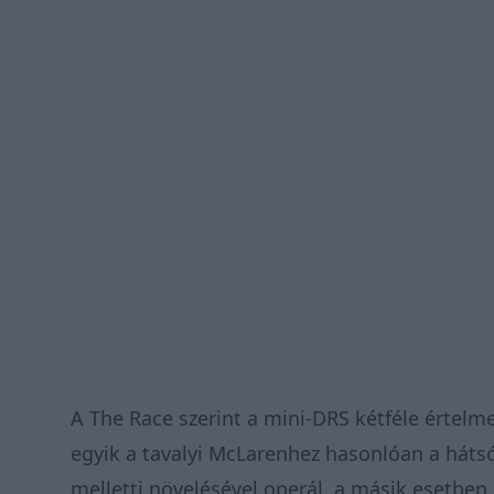
A The Race szerint a mini-DRS kétféle értelme
egyik a tavalyi McLarenhez hasonlóan a háts
melletti növelésével operál, a másik esetben 