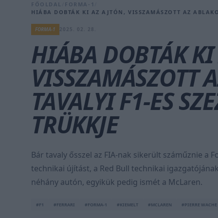
FŐOLDAL
/
FORMA-1
/
HIÁBA DOBTÁK KI AZ AJTÓN, VISSZAMÁSZOTT AZ ABLAKO
FORMA-1
2025. 02. 28.
HIÁBA DOBTÁK KI
VISSZAMÁSZOTT A
TAVALYI F1-ES S
TRÜKKJE
Bár tavaly ősszel az FIA-nak sikerült száműznie a F
technikai újítást, a Red Bull technikai igazgatójána
néhány autón, egyikük pedig ismét a McLaren.
#F1
#FERRARI
#FORMA-1
#KIEMELT
#MCLAREN
#PIERRE WACHE