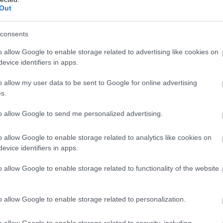
Out
consents
o allow Google to enable storage related to advertising like cookies on
evice identifiers in apps.
o allow my user data to be sent to Google for online advertising
s.
to allow Google to send me personalized advertising.
o allow Google to enable storage related to analytics like cookies on
evice identifiers in apps.
o allow Google to enable storage related to functionality of the website
ongó, aki lebuktatta a McLarent és
 szezonba
o allow Google to enable storage related to personalization.
o allow Google to enable storage related to security, including