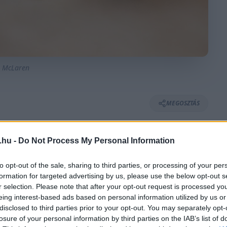
: McLaren
MEGOSZTÁS
.hu -
Do Not Process My Personal Information
⏱️ KB. 2 PERC OLVASÁS
to opt-out of the sale, sharing to third parties, or processing of your per
formation for targeted advertising by us, please use the below opt-out s
r selection. Please note that after your opt-out request is processed y
űznie a Forma-1-ből a mini-DRS fantázianévvel
eing interest-based ads based on personal information utilized by us or
kai igazgatójának állítása szerint a megoldás
disclosed to third parties prior to your opt-out. You may separately opt-
losure of your personal information by third parties on the IAB’s list of
pedig ismét a McLaren.