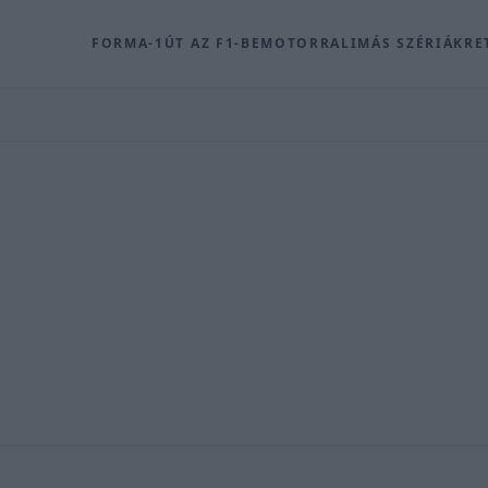
FORMA-1
ÚT AZ F1-BE
MOTOR
RALI
MÁS SZÉRIÁK
RE