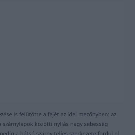
zése is felütötte a fejét az idei mezőnyben: az
ó szárnylapok közötti nyílás nagy sebesség
pedig a hátsó szárny teljes szerkezete fordul el