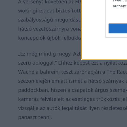
A versenyt követően az FIA és a McLaren rejt
authenti
wokingi csapat biztosította a szövetséget, h
szabályosságú megoldást. Az idei évre az FIA
hátsó vezetőszárnyra vonatkozóan, amelyek 
koncepciók újbóli felbukkanását.
„Ez még mindig megy. Azt hiszem, a Ferrari 
szerű dologgal.” Ehhez képest ezt a nyilatkoza
Wache a bahreini teszt zárónapján a
The Rac
szezon elején emiatt ismét a hátsó szárnyak 
paddockban, hiszen a csapatok árgus szemekke
kamerás felvételeit az esetleges trükközés je
vizsgálja az autók legalitását ilyen részlete
panaszt tenni.