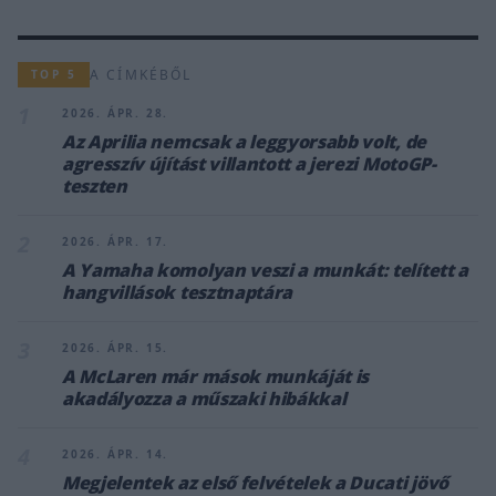
A CÍMKÉBŐL
TOP 5
1
2026. ÁPR. 28.
Az Aprilia nemcsak a leggyorsabb volt, de
agresszív újítást villantott a jerezi MotoGP-
teszten
2
2026. ÁPR. 17.
​A Yamaha komolyan veszi a munkát: telített a
hangvillások tesztnaptára
3
2026. ÁPR. 15.
A McLaren már mások munkáját is
akadályozza a műszaki hibákkal
4
2026. ÁPR. 14.
Megjelentek az első felvételek a Ducati jövő