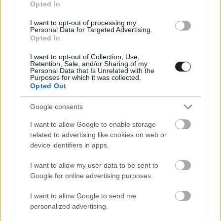
Opted In
I want to opt-out of processing my
Personal Data for Targeted Advertising.
Opted In
I want to opt-out of Collection, Use,
Retention, Sale, and/or Sharing of my
Personal Data that Is Unrelated with the
Purposes for which it was collected.
Opted Out
Google consents
I want to allow Google to enable storage
related to advertising like cookies on web or
device identifiers in apps.
MOTOR / 2026. ÁPR. 13.
I want to allow my user data to be sent to
A Yamahánál rájöttek, nem jó, ha
Google for online advertising purposes.
mindent Japánban tartanak, de ez
I want to allow Google to send me
új problémákat is szült
personalized advertising.