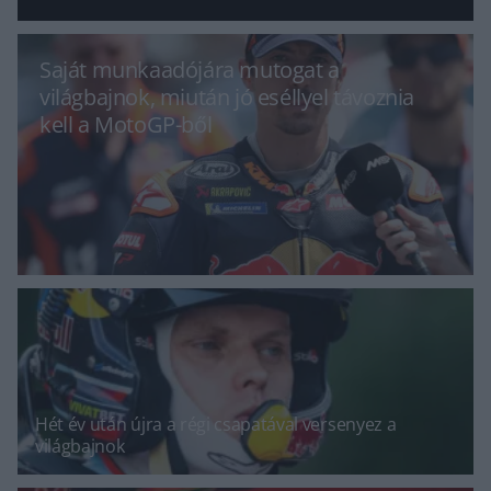
Saját munkaadójára mutogat a
világbajnok, miután jó eséllyel távoznia
kell a MotoGP-ből
Hét év után újra a régi csapatával versenyez a
világbajnok