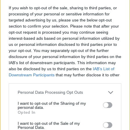
If you wish to opt-out of the sale, sharing to third parties, or
processing of your personal or sensitive information for
targeted advertising by us, please use the below opt-out
section to confirm your selection. Please note that after your
opt-out request is processed you may continue seeing
interest-based ads based on personal information utilized by
us or personal information disclosed to third parties prior to
your opt-out. You may separately opt-out of the further
disclosure of your personal information by third parties on the
IAB’s list of downstream participants. This information may
also be disclosed by us to third parties on the
IAB’s List of
MOTOR / 2026. ÁPR. 14.
Downstream Participants
that may further disclose it to other
Megjelentek az első felvételek a
third parties.
Ducati jövő évi MotoGP-motorjáról
Please note that this website/app uses one or more Google
Personal Data Processing Opt Outs
services and may gather and store information including but
(videók)
not limited to your visit or usage behaviour. You may click to
I want to opt-out of the Sharing of my
personal data.
grant or deny consent to Google and its third-party tags to
Michele Pirro egy misanói teszten pályára vitte a Ducati 2027-
Opted In
use your data for below specified purposes in below Google
re tervezett királykategóriás gépét, amelyet először láthat a
consent section.
I want to opt-out of the Sale of my
nyilvánoosság.
Personal Data.