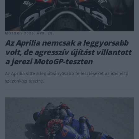
MOTOR / 2026. ÁPR. 28.
Az Aprilia nemcsak a leggyorsabb
volt, de agresszív újítást villantott
a jerezi MotoGP-teszten
Az Aprilia vitte a leglátványosabb fejlesztéseket az idei első
szezonközi tesztre.