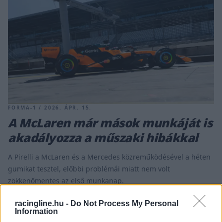
FORMA-1 / 2026. ÁPR. 15.
A McLaren már mások munkáját is
akadályozza a műszaki hibákkal
A Pirelli a McLaren és a Mercedes közreműködésével a héten
gumikat tesztel, előbbi problémái miatt nem volt
zökkenőmentes az első munkanap.
racingline.hu -
Do Not Process My Personal
Information