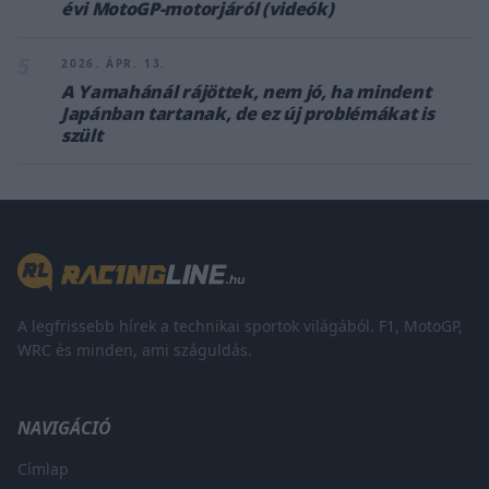
évi MotoGP-motorjáról (videók)
5
2026. ÁPR. 13.
A Yamahánál rájöttek, nem jó, ha mindent
Japánban tartanak, de ez új problémákat is
szült
A legfrissebb hírek a technikai sportok világából. F1, MotoGP,
WRC és minden, ami száguldás.
NAVIGÁCIÓ
Címlap