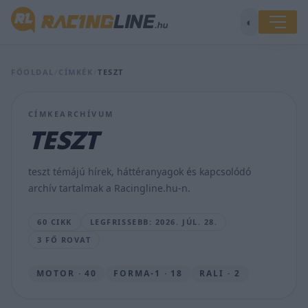
◐
A
Yamahának
már
FŐOLDAL
/
CÍMKÉK
/
TESZT
a
héten
véget
CÍMKEARCHÍVUM
ér
TESZT
a
MotoGP
nyári
teszt témájú hírek, háttéranyagok és kapcsolódó
szünete
archív tartalmak a Racingline.hu-n.
MAJER
DÁNIEL
60 CIKK
LEGFRISSEBB: 2026. JÚL. 28.
•
2026.
3 FŐ ROVAT
JÚL.
28.
MOTOR · 40
FORMA-1 · 18
RALI · 2