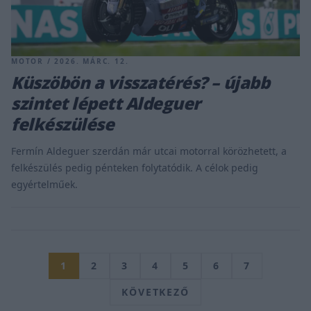
MOTOR / 2026. MÁRC. 12.
Küszöbön a visszatérés? – újabb
szintet lépett Aldeguer
felkészülése
Fermín Aldeguer szerdán már utcai motorral körözhetett, a
felkészülés pedig pénteken folytatódik. A célok pedig
egyértelműek.
1
2
3
4
5
6
7
KÖVETKEZŐ