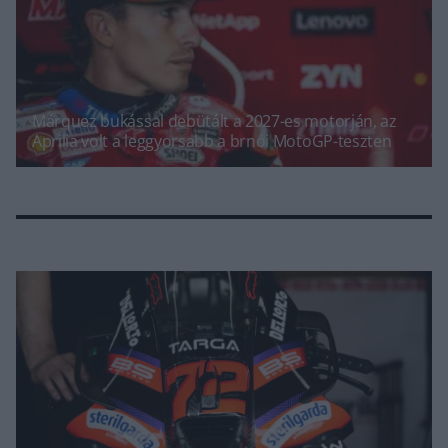
Márquez bukással debütált a 2027-es motorján, az
Aprilia volt a leggyorsabb a brnói MotoGP-teszten