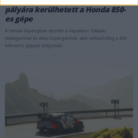
Espargaró a teszten, amelyen újra
pályára kerülhetett a Honda 850-
es gépe
A Honda Sepangban tesztelt a napokban Takaaki
Nakagamival és Aleix Espargaróval, akik valószínűleg a 850
köbcentis géppel dolgoztak.