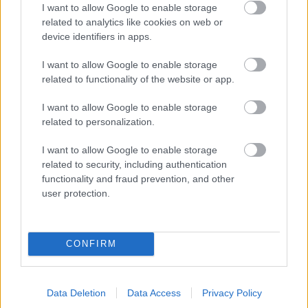
A Yamaha technikai igazgatója elárulta, dolgoznak azon, hogy
I want to allow Google to enable storage
a japán és az európai részlegeik között jobb legyen az
related to analytics like cookies on web or
együttműködés.
device identifiers in apps.
I want to allow Google to enable storage
related to functionality of the website or app.
I want to allow Google to enable storage
related to personalization.
I want to allow Google to enable storage
related to security, including authentication
functionality and fraud prevention, and other
user protection.
CONFIRM
MOTOR / 2026. ÁPR. 10.
Komolyan megsérült Aleix
Data Deletion
Data Access
Privacy Policy