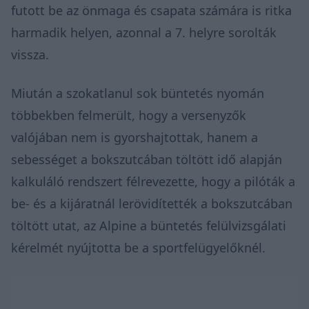
futott be az önmaga és csapata számára is ritka
harmadik helyen, azonnal a 7. helyre sorolták
vissza.
Miután a szokatlanul sok büntetés nyomán
többekben
felmerült
, hogy a versenyzők
valójában nem is gyorshajtottak, hanem a
sebességet a bokszutcában töltött idő alapján
kalkuláló rendszert félrevezette, hogy a pilóták a
be- és a kijáratnál lerövidítették a bokszutcában
töltött utat, az Alpine a büntetés felülvizsgálati
kérelmét
nyújtotta be
a sportfelügyelőknél.