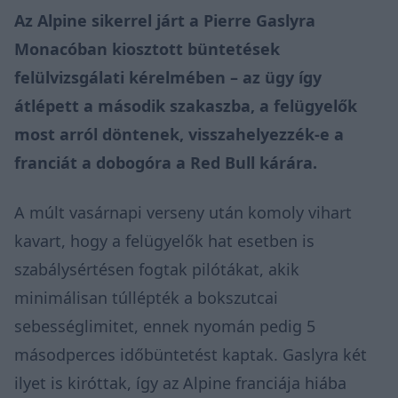
Az Alpine sikerrel járt a Pierre Gaslyra
Monacóban kiosztott büntetések
felülvizsgálati kérelmében – az ügy így
átlépett a második szakaszba, a felügyelők
most arról döntenek, visszahelyezzék-e a
franciát a dobogóra a Red Bull kárára.
A múlt vasárnapi verseny után komoly vihart
kavart, hogy a felügyelők hat esetben is
szabálysértésen fogtak pilótákat, akik
minimálisan túllépték a bokszutcai
sebességlimitet, ennek nyomán pedig 5
másodperces időbüntetést kaptak. Gaslyra két
ilyet is kiróttak, így az Alpine franciája hiába