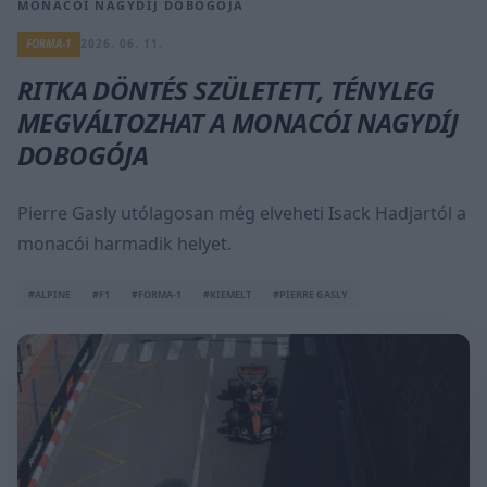
MONACÓI NAGYDÍJ DOBOGÓJA
FORMA-1
2026. 06. 11.
RITKA DÖNTÉS SZÜLETETT, TÉNYLEG
MEGVÁLTOZHAT A MONACÓI NAGYDÍJ
DOBOGÓJA
Pierre Gasly utólagosan még elveheti Isack Hadjartól a
monacói harmadik helyet.
#ALPINE
#F1
#FORMA-1
#KIEMELT
#PIERRE GASLY