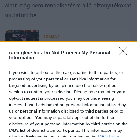
alatt még nem rendelkezésre álló bizonyítékokat
mutatott be.
FORMA-1
Milliókat vert át, miközben
legnehezebb napját élte át az F1-ben
racingline.hu -
Do Not Process My Personal
Information
A felügyelők a döntésről szóló dokumentumban
If you wish to opt-out of the sale, sharing to third parties, or
processing of your personal or sensitive information for
azt írják, az Alpine bizonyítékkal állt elő arra,
targeted advertising by us, please use the below opt-out
hogy Gasly időben megnyomta a bokszutcai
section to confirm your selection. Please note that after your
opt-out request is processed you may continue seeing
sebességkorlátozót, és egy pillanatra sem lépte
interest-based ads based on personal information utilized by
át a megengedett 60 km/órás sebességet a
us or personal information disclosed to third parties prior to
your opt-out. You may separately opt-out of the further
bokszutcában haladva. Maga Gasly is
disclosure of your personal information by third parties on the
nyilatkozatot tett arról, hogy fokozott
IAB’s list of downstream participants. This information may
also be disclosed by us to third parties on the
IAB’s List of