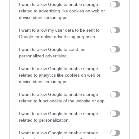
I want to allow Google to enable storage
related to advertising like cookies on web or
device identifiers in apps.
I want to allow my user data to be sent to
Google for online advertising purposes.
I want to allow Google to send me
Az új bizonyítékok alapján a felügyelők úgy
personalized advertising.
határoztak, hogy elfogadják az Alpine
I want to allow Google to enable storage
felülvizsgálati kérelmét. Ez önmagában viszont
related to analytics like cookies on web or
device identifiers in apps.
még semmit nem jelent a verseny
I want to allow Google to enable storage
végeredményére nézve: most kezdődik egy
related to functionality of the website or app.
újabb eljárás, maga a felülvizsgálat, ennek során
I want to allow Google to enable storage
születik döntés arról, hogy utólag törlik-e Gasly
related to personalization.
10 másodperces büntetését – ebben az esetben
I want to allow Google to enable storage
a francia visszakerülne a dobogóra, letaszítva