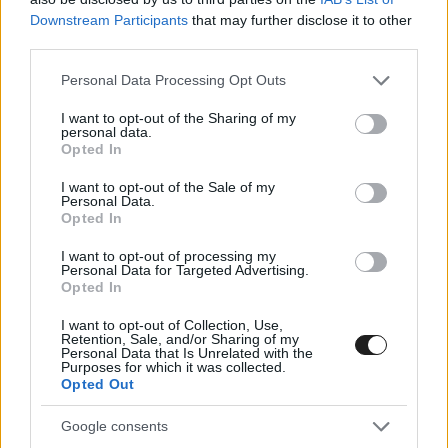
óvatossággal közelítette meg a bokszutcát,
Downstream Participants
that may further disclose it to other
miután mérnöke külön figyelmeztette is őt erre.
third parties.
Az időmérésért felelős FOM (Formula One
Please note that this website/app uses one or more Google
Personal Data Processing Opt Outs
services and may gather and store information including but
Management) pedig szerdán szolgáltatott
not limited to your visit or usage behaviour. You may click to
I want to opt-out of the Sharing of my
personal data.
adatokat annak bizonyítékaként, hogy a
grant or deny consent to Google and its third-party tags to
Opted In
use your data for below specified purposes in below Google
bokszutcai rendszer pontatlanul mérte a Gasly
consent section.
I want to opt-out of the Sale of my
által megtett távot, így túlbecsülte az autó
Personal Data.
Opted In
sebességét.
I want to opt-out of processing my
Personal Data for Targeted Advertising.
Opted In
I want to opt-out of Collection, Use,
Retention, Sale, and/or Sharing of my
Personal Data that Is Unrelated with the
Purposes for which it was collected.
Opted Out
Google consents