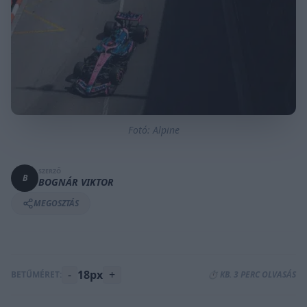
Fotó: Alpine
SZERZŐ
B
BOGNÁR VIKTOR
MEGOSZTÁS
-
18px
+
BETŰMÉRET:
⏱️ KB. 3 PERC OLVASÁS