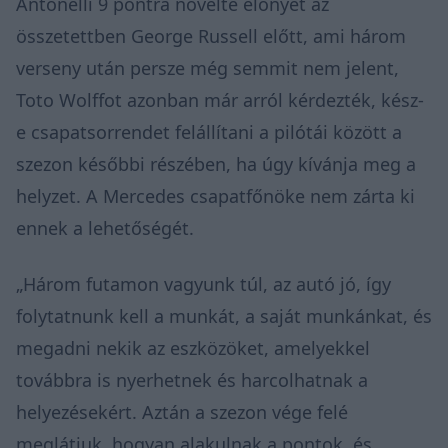
Antonelli 9 pontra növelte előnyét az
összetettben George Russell előtt, ami három
verseny után persze még semmit nem jelent,
Toto Wolffot azonban már arról kérdezték, kész-
e csapatsorrendet felállítani a pilótái között a
szezon későbbi részében, ha úgy kívánja meg a
helyzet. A Mercedes csapatfőnöke nem zárta ki
ennek a lehetőségét.
„Három futamon vagyunk túl, az autó jó, így
folytatnunk kell a munkát, a saját munkánkat, és
megadni nekik az eszközöket, amelyekkel
továbbra is nyerhetnek és harcolhatnak a
helyezésekért. Aztán a szezon vége felé
meglátjuk, hogyan alakulnak a pontok, és