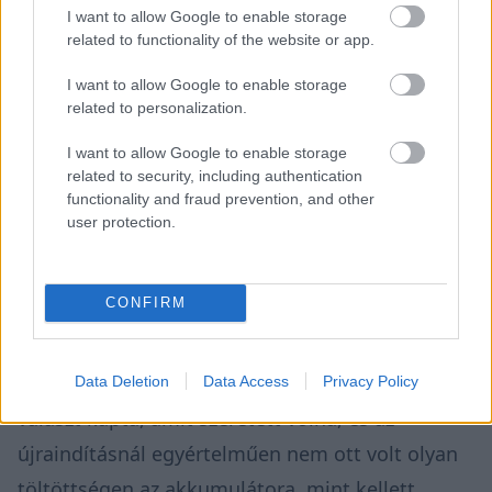
I want to allow Google to enable storage
related to functionality of the website or app.
I want to allow Google to enable storage
„Az újraindításnál George-ot lenyomták, ahogy
related to personalization.
Kínában is – utalt a Bearman balesete után
I want to allow Google to enable storage
történtekre a Sky Sports szakkommentátora,
related to security, including authentication
functionality and fraud prevention, and other
majd kifejtette, szerinte Russellt megzavarta,
user protection.
hogy ezután a Mercedes nem az előre
megbeszélt forgatókönyvet követte a két autója
CONFIRM
között. – [Russell] azt mondta: »Ha van egy
megállapodás, akkor ezt fogjuk csinálni az
újraindításnál? Meg fogjuk ezt tenni?« Nem azt a
Data Deletion
Data Access
Privacy Policy
választ kapta, amit szeretett volna, és az
újraindításnál egyértelműen nem ott volt olyan
töltöttségen az akkumulátora, mint kellett