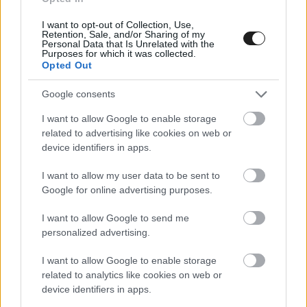
hiába van valaki most lendületben, azt nem
I want to opt-out of Collection, Use,
tudja továbbvinni úgy, ahogyan tudta volna, ha
Retention, Sale, and/or Sharing of my
Personal Data that Is Unrelated with the
Purposes for which it was collected.
zsinórban jönnek a versenyek. Ez neki kedvezhet,
Opted Out
Martin Brundle szerint ugyanakkor a brit
Google consents
pilótának szüksége lesz egyfajta új kezdetre.
I want to allow Google to enable storage
related to advertising like cookies on web or
device identifiers in apps.
I want to allow my user data to be sent to
Google for online advertising purposes.
I want to allow Google to send me
personalized advertising.
I want to allow Google to enable storage
related to analytics like cookies on web or
device identifiers in apps.