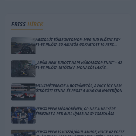
FRISS
HÍREK
ABSZOLÚT TÖMEGNYOMOR: MEG TUD ELŐZNI EGY
F1-ES PILÓTA 50 AMATŐR GOKARTOST 10 PERC
ALATT?
„APÁM NEM TUDOTT NAPI HÁROMSZOR ENNI” – AZ
F1-ES PILÓTA IRTÓZIK A MONACÓI LAKÁS
GONDOLATÁTÓL
MILLIMÉTEREKRE A BOTRÁNYTÓL, AVAGY ÍGY NEM
ÜTKÖZÖTT SENNA ÉS PROST A MAGYAR NAGYDÍJON
VERSTAPPEN MÉRNÖKÉNEK, GP-NEK A HELYÉRE
ÉRKEZHET A RED BULL ÚJABB NAGY IGAZOLÁSA
VERSTAPPEN IS HOZZÁJÁRUL AHHOZ, HOGY AZ EGÉSZ