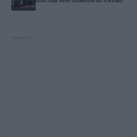
VILÁG TUDJA, MENET KÖZBEN ESIK SZÉT A RED BULL
HIRDETÉS