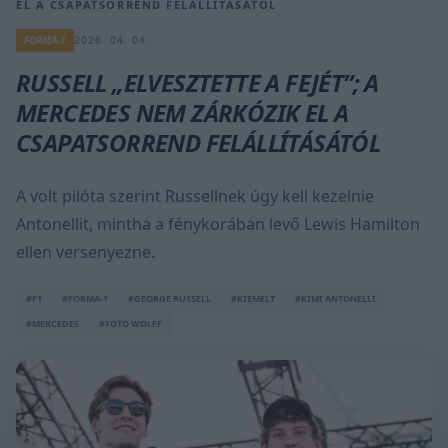
EL A CSAPATSORREND FELÁLLÍTÁSÁTÓL
FORMA-1
2026. 04. 04.
RUSSELL „ELVESZTETTE A FEJÉT”; A
MERCEDES NEM ZÁRKÓZIK EL A
CSAPATSORREND FELÁLLÍTÁSÁTÓL
A volt pilóta szerint Russellnek úgy kell kezelnie
Antonellit, mintha a fénykorában levő Lewis Hamilton
ellen versenyezne.
#F1
#FORMA-1
#GEORGE RUSSELL
#KIEMELT
#KIMI ANTONELLI
#MERCEDES
#TOTO WOLFF