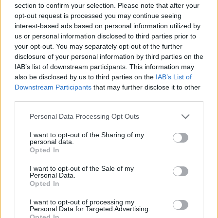
section to confirm your selection. Please note that after your
opt-out request is processed you may continue seeing
interest-based ads based on personal information utilized by
us or personal information disclosed to third parties prior to
your opt-out. You may separately opt-out of the further
Nyilván Russell és Antonelli szempontjából az
disclosure of your personal information by third parties on the
lenne az üdvözítő, ha sikerülne elszakadniuk az
IAB’s list of downstream participants. This information may
also be disclosed by us to third parties on the
IAB’s List of
összetettben a többiektől, hiszen ha nem lesz
Downstream Participants
that may further disclose it to other
rájuk veszélyes rivális csapat versenyzője, akkor
third parties.
a Mercedesnek nem lesz érdeke beleszólnia a
Please note that this website/app uses one or more Google
Personal Data Processing Opt Outs
services and may gather and store information including but
párharcukba.
not limited to your visit or usage behaviour. You may click to
I want to opt-out of the Sharing of my
personal data.
grant or deny consent to Google and its third-party tags to
Opted In
Rés a pajzson?
use your data for below specified purposes in below Google
consent section.
I want to opt-out of the Sale of my
Personal Data.
Russell a Japán Nagydíj után
elmondta
, hogy a
Opted In
több mint egy hónapos szünet miatt a Miami
I want to opt-out of processing my
Personal Data for Targeted Advertising.
Nagydíjon mindenki a nulláról kezd, hiszen
Opted In