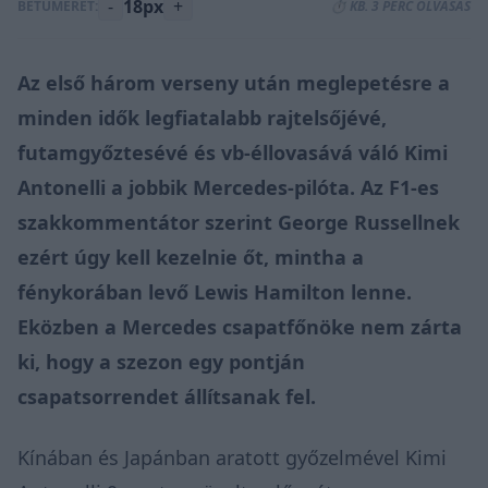
-
18px
+
BETŰMÉRET:
⏱️ KB. 3 PERC OLVASÁS
Az első három verseny után meglepetésre a
minden idők legfiatalabb rajtelsőjévé,
futamgyőztesévé és vb-éllovasává váló Kimi
Antonelli a jobbik Mercedes-pilóta. Az F1-es
szakkommentátor szerint George Russellnek
ezért úgy kell kezelnie őt, mintha a
fénykorában levő Lewis Hamilton lenne.
Eközben a Mercedes csapatfőnöke nem zárta
ki, hogy a szezon egy pontján
csapatsorrendet állítsanak fel.
Kínában és Japánban aratott győzelmével Kimi