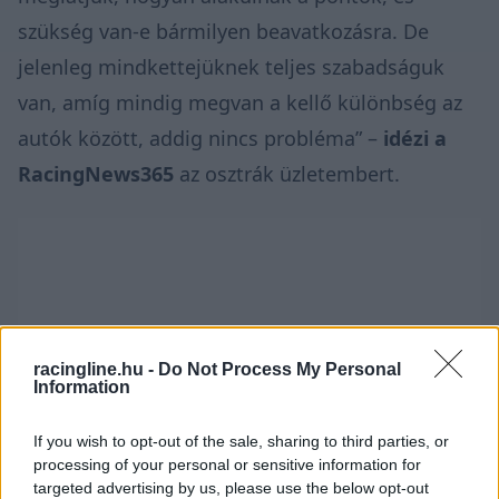
szükség van-e bármilyen beavatkozásra. De
jelenleg mindkettejüknek teljes szabadságuk
van, amíg mindig megvan a kellő különbség az
autók között, addig nincs probléma” –
idézi a
RacingNews365
az osztrák üzletembert.
racingline.hu -
Do Not Process My Personal
Information
If you wish to opt-out of the sale, sharing to third parties, or
processing of your personal or sensitive information for
targeted advertising by us, please use the below opt-out