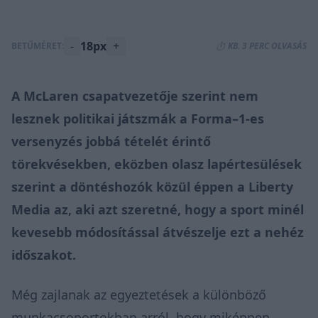
-
18px
+
BETŰMÉRET:
⏱️ KB. 3 PERC OLVASÁS
A McLaren csapatvezetője szerint nem
lesznek politikai játszmák a Forma–1-es
versenyzés jobbá tételét érintő
törekvésekben, eközben olasz lapértesülések
szerint a döntéshozók közül éppen a Liberty
Media az, aki azt szeretné, hogy a sport minél
kevesebb módosítással átvészelje ezt a nehéz
időszakot.
Még zajlanak az egyeztetések a különböző
munkacsoportokban arról, hogy miképpen