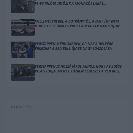
F1-ES PILÓTA IRTÓZIK A MONACÓI LAKÁS
GONDOLATÁTÓL
MILLIMÉTEREKRE A BOTRÁNYTÓL, AVAGY ÍGY NEM
ÜTKÖZÖTT SENNA ÉS PROST A MAGYAR NAGYDÍJON
VERSTAPPEN MÉRNÖKÉNEK, GP-NEK A HELYÉRE
ÉRKEZHET A RED BULL ÚJABB NAGY IGAZOLÁSA
VERSTAPPEN IS HOZZÁJÁRUL AHHOZ, HOGY AZ EGÉSZ
VILÁG TUDJA, MENET KÖZBEN ESIK SZÉT A RED BULL
HIRDETÉS