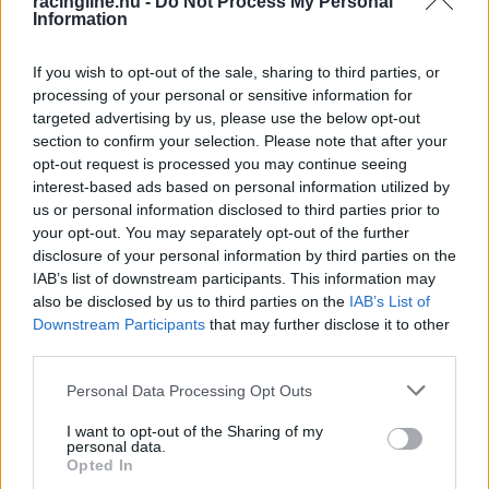
racingline.hu -
Do Not Process My Personal
Information
elektromos rásegítésük az egyenesek közepén.
If you wish to opt-out of the sale, sharing to third parties, or
A lap szerint az FIA jelentősebb csökkentést
processing of your personal or sensitive information for
targeted advertising by us, please use the below opt-out
javasol, hogy az MGU-K a 350 helyett akár
section to confirm your selection. Please note that after your
csupán 200 kW leadására legyen képes, ám az F1
opt-out request is processed you may continue seeing
interest-based ads based on personal information utilized by
kereskedelmi jogait birtokló Liberty Media nem
us or personal information disclosed to third parties prior to
szeretne drasztikus változtatást látni ezen a
your opt-out. You may separately opt-out of the further
disclosure of your personal information by third parties on the
területen, az ugyanis szembemenne azzal a zöld
IAB’s list of downstream participants. This information may
üzenettel, amivel a sport hirdette magát az idei
also be disclosed by us to third parties on the
IAB’s List of
Downstream Participants
that may further disclose it to other
szezon előtt, miszerint az autók teljesítménye
third parties.
nagyjából azonos arányban függ a belső égésű
Please note that this website/app uses one or more Google
Personal Data Processing Opt Outs
motor és az elektromos komponens
services and may gather and store information including but
not limited to your visit or usage behaviour. You may click to
I want to opt-out of the Sharing of my
teljesítményétől. Két gyártót, az Audit és a
personal data.
grant or deny consent to Google and its third-party tags to
Opted In
Hondát pedig kifejezetten ezzel sikerült
use your data for below specified purposes in below Google