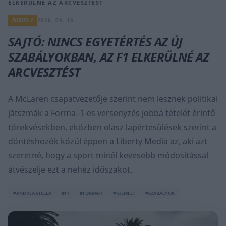
ELKERÜLNÉ AZ ARCVESZTÉST
FORMA-1
2026. 04. 16.
SAJTÓ: NINCS EGYETÉRTÉS AZ ÚJ
SZABÁLYOKBAN, AZ F1 ELKERÜLNÉ AZ
ARCVESZTÉST
A McLaren csapatvezetője szerint nem lesznek politikai
játszmák a Forma–1-es versenyzés jobbá tételét érintő
törekvésekben, eközben olasz lapértesülések szerint a
döntéshozók közül éppen a Liberty Media az, aki azt
szeretné, hogy a sport minél kevesebb módosítással
átvészelje ezt a nehéz időszakot.
#ANDREA STELLA
#F1
#FORMA-1
#KIEMELT
#SZABÁLYOK