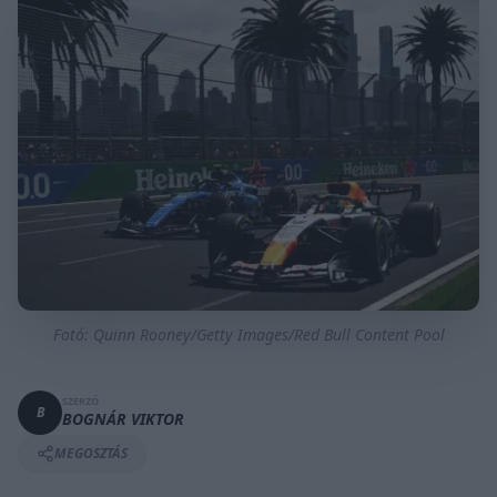
Fotó: Quinn Rooney/Getty Images/Red Bull Content Pool
SZERZŐ
B
BOGNÁR VIKTOR
MEGOSZTÁS