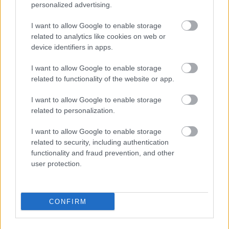
Norris azt mondja, zseniálisak az idei
personalized advertising.
F1-es autók – aztán visszaszállt a
földre
I want to allow Google to enable storage
related to analytics like cookies on web or
device identifiers in apps.
Végső döntés mindenesetre várhatóan a jövő
I want to allow Google to enable storage
héten születhet az F1 Bizottságban, de az elmúlt
related to functionality of the website or app.
hetek tárgyalásairól nyilatkozó Andrea Stella
I want to allow Google to enable storage
szerint még az sem biztos, hogy bármilyen
related to personalization.
módosítást is fogadnak el, az már a május eleji
I want to allow Google to enable storage
Miami Nagydíjtól életbe lép.
related to security, including authentication
functionality and fraud prevention, and other
user protection.
„Azt nem tudom megmondani, hogy Miamiban
vagy csak később érkezik-e a megoldás, de azt
hiszem, lesznek módosítások még 2026 során
CONFIRM
annak érdekében, hogy javítsunk az erőforrás