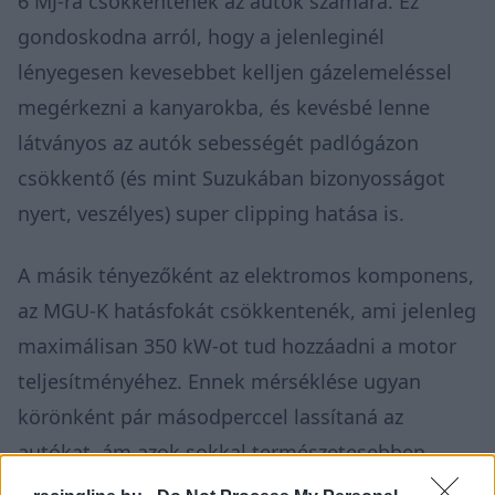
6 MJ-ra csökkentenék az autók számára. Ez
gondoskodna arról, hogy a jelenleginél
lényegesen kevesebbet kelljen gázelemeléssel
megérkezni a kanyarokba, és kevésbé lenne
látványos az autók sebességét padlógázon
csökkentő (és mint Suzukában bizonyosságot
nyert, veszélyes) super clipping hatása is.
A másik tényezőként az elektromos komponens,
az MGU-K hatásfokát csökkentenék, ami jelenleg
maximálisan 350 kW-ot tud hozzáadni a motor
teljesítményéhez. Ennek mérséklése ugyan
körönként pár másodperccel lassítaná az
autókat, ám azok sokkal természetesebben
viselkednének, például nem fogyna el az