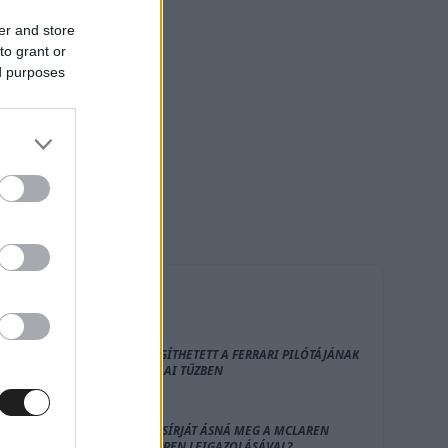
er and store
to grant or
ed purposes
FRISS
HÍREK
EZ IS SEGÍTHETETT A FERRARI PILÓTÁJÁNAK
AZ IMOLAI TŰZBEN
A SAJÁT SÍRJÁT ÁSNÁ MEG A MCLAREN
VERSTAPPEN LEIGAZOLÁSÁVAL?