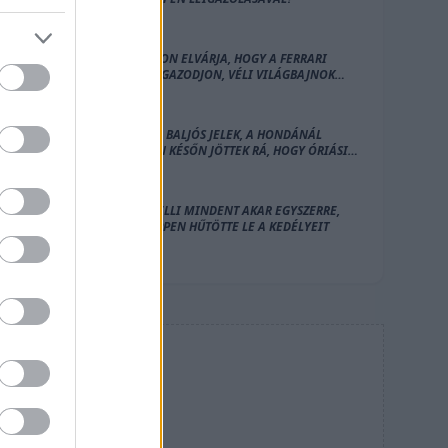
HAMILTON ELVÁRJA, HOGY A FERRARI
HOZZÁ IGAZODJON, VÉLI VILÁGBAJNOK
HONFITÁRSA
HIÁBA A BALJÓS JELEK, A HONDÁNÁL
NAGYON KÉSŐN JÖTTEK RÁ, HOGY ÓRIÁSI A
BAJ AZ F1-ES MOTORRAL
ANTONELLI MINDENT AKAR EGYSZERRE,
VERSTAPPEN HŰTÖTTE LE A KEDÉLYEIT
HIRDETÉS