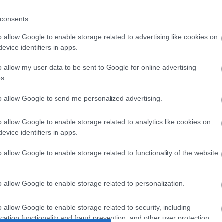
sz a zászló, kapcsolatot alább lehet felvenni
consents
á a a kereséshez, hogy ezt a cikket megosszátok
o allow Google to enable storage related to advertising like cookies on
 oldalaitokon.
evice identifiers in apps.
o allow my user data to be sent to Google for online advertising
s.
to allow Google to send me personalized advertising.
o allow Google to enable storage related to analytics like cookies on
evice identifiers in apps.
o allow Google to enable storage related to functionality of the website
o allow Google to enable storage related to personalization.
o allow Google to enable storage related to security, including
cation functionality and fraud prevention, and other user protection.