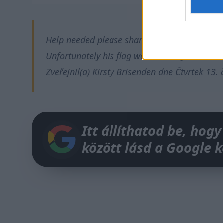
Help needed please share: my dad went to t
Unfortunately his flag was taken by…
Zveřejnil(a)
Kirsty Brisenden
dne
Čtvrtek 13.
Itt állíthatod be, hogy
között lásd a Google 