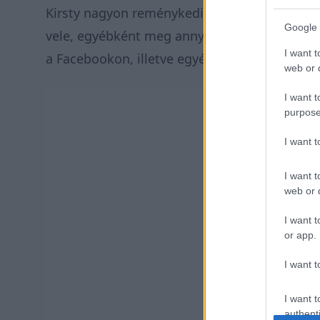
Kirsty nagyon reménykedik benne, hogy megle
Google 
vele, egyébként meg annyival járuljatok hozz
I want t
a Facebookon, illetve egyéb közösségi média
web or d
I want t
purpose
I want 
I want t
web or d
I want t
or app.
I want t
I want t
authenti