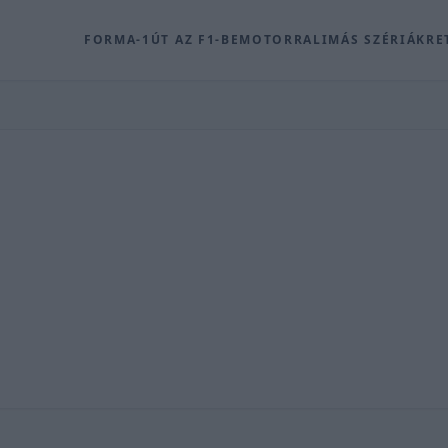
FORMA-1
ÚT AZ F1-BE
MOTOR
RALI
MÁS SZÉRIÁK
RE