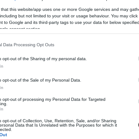
 that this website/app uses one or more Google services and may gath
MEGOSZTÁS
including but not limited to your visit or usage behaviour. You may click 
 to Google and its third-party tags to use your data for below specifi
ogle consent section.
l Data Processing Opt Outs
⏱️ KB. 1 PERC OLVASÁS
o opt-out of the Sharing of my personal data.
In
ongó, de a brit zászlója eltűnt a múlt hétvégén a
e. Nyilván nem nagy érték önmagában, de ez a
o opt-out of the Sale of my Personal Data.
a tulajdonosának. Ahogy az látható, a
In
nt, és többek-között a Hungaroringre is
to opt-out of processing my Personal Data for Targeted
ing.
vül az Union Jack járt már Spa-
In
, Szingapúrban, Sanghajban, Texasban és
o opt-out of Collection, Use, Retention, Sale, and/or Sharing
ersonal Data that Is Unrelated with the Purposes for which it
lected.
Out