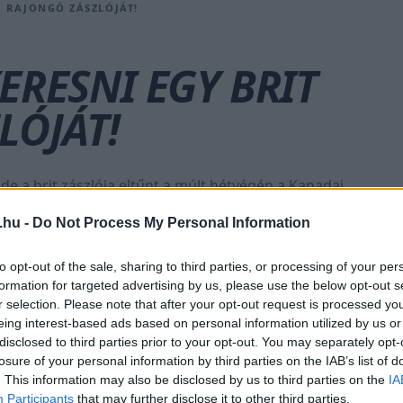
1 RAJONGÓ ZÁSZLÓJÁT!
ERESNI EGY BRIT
LÓJÁT!
de a brit zászlója eltűnt a múlt hétvégén a Kanadai
 nagy érték önmagában, de ez a zászló mégis a
.hu -
Do Not Process My Personal Information
gy az látható, a barátaival meglátogattak már
is eljutottak ezzel a zászlóval 2016-ban. [&hellip;]
to opt-out of the sale, sharing to third parties, or processing of your per
formation for targeted advertising by us, please use the below opt-out s
r selection. Please note that after your opt-out request is processed y
ADAI NAGYDÍJ
#MONTREAL
#MONZA
#SANGHAJ
#SPA-FRANCORCHAMPS
eing interest-based ads based on personal information utilized by us or
disclosed to third parties prior to your opt-out. You may separately opt-
losure of your personal information by third parties on the IAB’s list of
Brisenden/Facebook
. This information may also be disclosed by us to third parties on the
IA
Participants
that may further disclose it to other third parties.