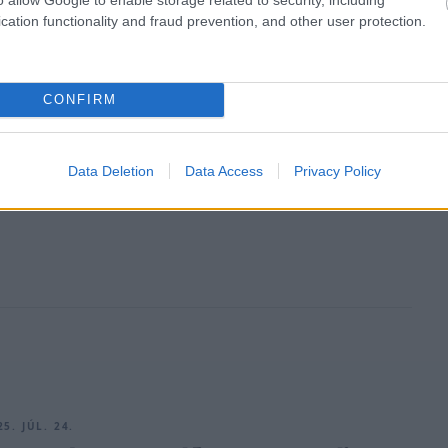
cation functionality and fraud prevention, and other user protection.
5. JÚL. 30.
tte agyon Hamilton
hetetlennek hitt körét Piastri
CONFIRM
ban (videó)
giumi sprintfutam időmérőjén több mint 7 tizedmásodperccel
Data Deletion
Data Access
Privacy Policy
 Hamilton 2020-as pole-körét.
5. JÚL. 24.