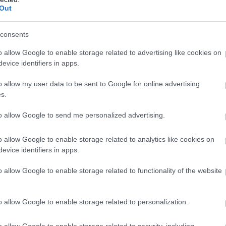
Out
consents
6. FEBR. 16.
o allow Google to enable storage related to advertising like cookies on
, melyik pálya veszi el a helyet
evice identifiers in apps.
l az F1-es naptárban
o allow my user data to be sent to Google for online advertising
s.
orma–1-es versenynaptár jövőbeli rotációs rendszere, miután
került megállapodnia az egyik pályával a folytatásról.
to allow Google to send me personalized advertising.
o allow Google to enable storage related to analytics like cookies on
evice identifiers in apps.
o allow Google to enable storage related to functionality of the website
o allow Google to enable storage related to personalization.
o allow Google to enable storage related to security, including