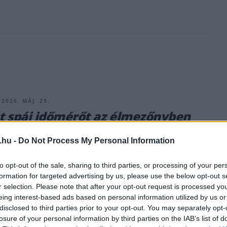
 2026. MÁJ. 29.
 spái időmérőt az élmezőnyben
olnár Martin a brit F3-ban
.hu -
Do Not Process My Personal Information
 a GB3 spái hétvégéjének első kvalifikációján a negyedik,
on az ötödik helyet szerezte meg.
to opt-out of the sale, sharing to third parties, or processing of your per
formation for targeted advertising by us, please use the below opt-out s
r selection. Please note that after your opt-out request is processed y
eing interest-based ads based on personal information utilized by us or
disclosed to third parties prior to your opt-out. You may separately opt-
losure of your personal information by third parties on the IAB’s list of