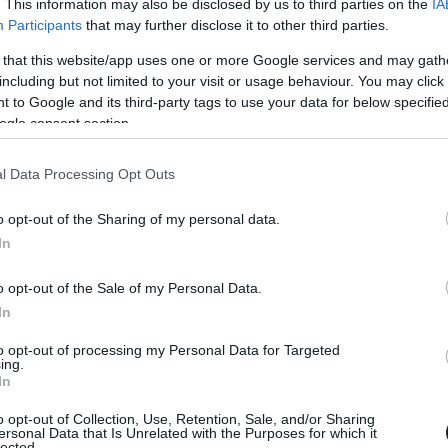
. This information may also be disclosed by us to third parties on the
IA
Participants
that may further disclose it to other third parties.
 that this website/app uses one or more Google services and may gath
including but not limited to your visit or usage behaviour. You may click 
 to Google and its third-party tags to use your data for below specifi
ogle consent section.
 2026. MÁJ. 20.
ongatná a brit Forma–3 éllovasát
l Data Processing Opt Outs
Martin, aki élvezi a magyar
ók támogatását
o opt-out of the Sharing of my personal data.
In
 bízik benne, hogy szoros csatákat tud majd vívni Nikita
 már alig várja a hungaroringi fordulót.
o opt-out of the Sale of my Personal Data.
In
to opt-out of processing my Personal Data for Targeted
ing.
In
o opt-out of Collection, Use, Retention, Sale, and/or Sharing
ersonal Data that Is Unrelated with the Purposes for which it
lected.