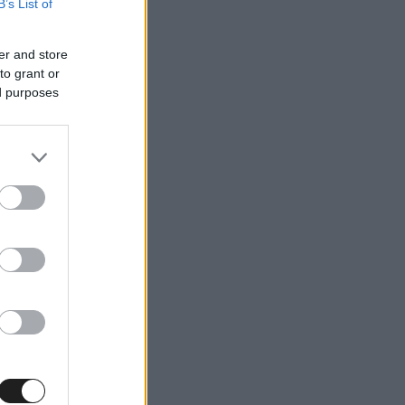
B’s List of
er and store
to grant or
ed purposes