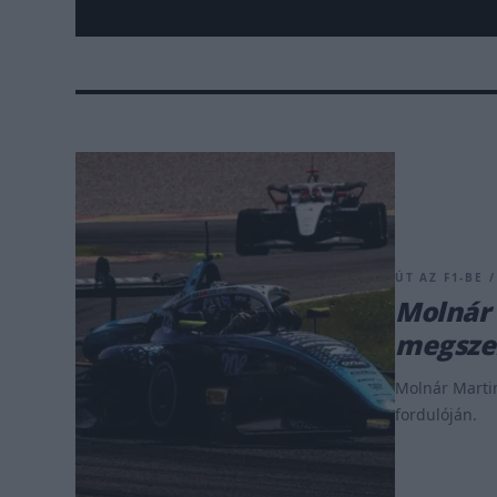
ÚT AZ F1-BE /
Molnár 
megszer
Molnár Martin
fordulóján.