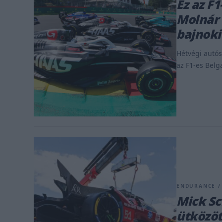
Ez az F
Molnár 
bajnoki
Hétvégi autós
az F1-es Belga
ENDURANCE / 
Mick Sc
ütközöt