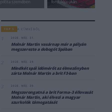
pilóta szemében
fordulója után
A CÍMKÉBŐL
TOP 5
1
2026. MÁJ. 31.
Molnár Martin vasárnap már a pályán
megszerezte a dobogót Spában
2
2026. MÁJ. 29.
Mindkét spái időmérőt az élmezőnyben
zárta Molnár Martin a brit F3-ban
3
2026. MÁJ. 20.
Megszorongatná a brit Forma–3 éllovasát
Molnár Martin, aki élvezi a magyar
szurkolók támogatását