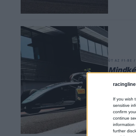
ÚT AZ F1-BE /
Mindkét
zárta M
racingline
Molnár Martin
míg a második
If you wish 
sensitive in
confirm you
continue se
information 
further disc