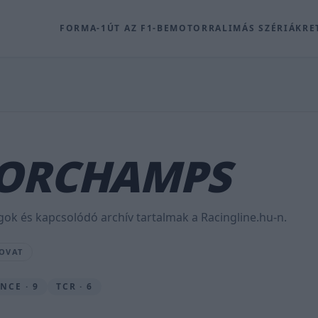
FORMA-1
ÚT AZ F1-BE
MOTOR
RALI
MÁS SZÉRIÁK
RE
CORCHAMPS
ok és kapcsolódó archív tartalmak a Racingline.hu-n.
ROVAT
NCE · 9
TCR · 6