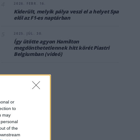
4
2026. FEBR. 16.
Kiderült, melyik pálya veszi el a helyet Spa
elől az F1-es naptárban
5
2025. JÚL. 30.
Így ütötte agyon Hamilton
megdönthetetlennek hitt körét Piastri
Belgiumban (videó)
sonal or
ection to
ou may
 personal
out of the
 downstream