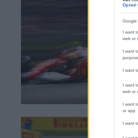
Opted 
Google 
FORMA-1 / 202
I want t
Kiderült
web or d
Spa elő
I want t
purpose
Kialakult a F
a sportnak si
I want 
I want t
web or d
I want t
or app.
I want t
I want t