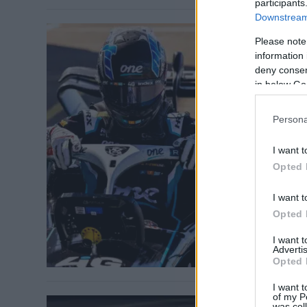
participants
Downstream 
Please note
information 
deny consent
in below Go
ÚT AZ F1-BE /
Megszor
Persona
Molnár 
szurkol
I want t
Opted 
Molnár Martin
Bedrinnel, és
I want t
Opted 
I want 
Advertis
Opted 
I want t
of my P
was col