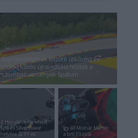
Bajnokesélyesek közötti ütközést és
utolsó körös újraindítást hoztak a
szombati versenyek Spában
A Hungaroring került
Spa és Silverstone
Így áll Molnár Martin
helyére az F1-es
a brit F3 spái