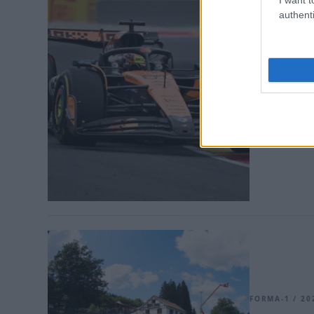
authenti
FORMA-1 / 202
Így ütö
megdönt
Belgium
Piastri a bel
javította meg
FORMA-1 / 202