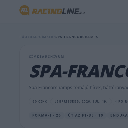
miatt
piros
zászlóval
kellett
FŐOLDAL
/
CÍMKÉK
/
SPA-FRANCORCHAMPS
félbeszakítani
az
CÍMKEARCHÍVUM
F1
SPA-FRAN
előszobájának
spái
Spa-Francorchamps témájú hírek, háttéranyag
főfutamát
60 CIKK
LEGFRISSEBB: 2026. JÚL. 19.
4 FŐ 
SEBŐK
MÁTÉ
•
FORMA-1 · 26
ÚT AZ F1-BE · 10
ENDURA
2026.
JÚL.