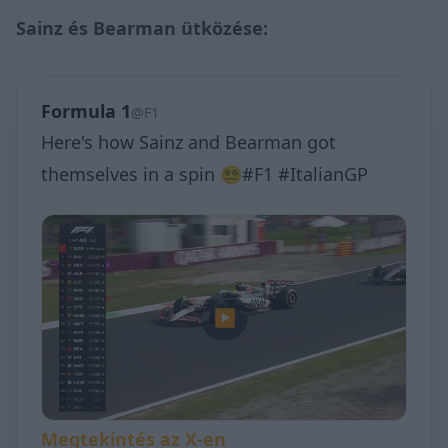
Sainz és Bearman ütközése:
Formula 1
@F1
Here's how Sainz and Bearman got
themselves in a spin 😵‍💫#F1 #ItalianGP
▶
Megtekintés az X-en