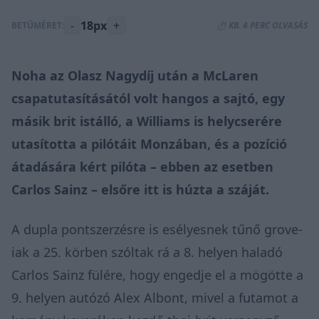
-
18px
+
BETŰMÉRET:
⏱️ KB. 4 PERC OLVASÁS
Noha az Olasz Nagydíj után a
McLaren
csapatutasításától
volt hangos a sajtó, egy
másik brit istálló, a Williams is helycserére
utasította a pilótáit Monzában, és a pozíció
átadására kért pilóta – ebben az esetben
Carlos Sainz – elsőre itt is húzta a száját.
A dupla pontszerzésre is esélyesnek tűnő grove-
iak a 25. körben szóltak rá a 8. helyen haladó
Carlos Sainz fülére, hogy engedje el a mögötte a
9. helyen autózó Alex Albont, mivel a futamot a