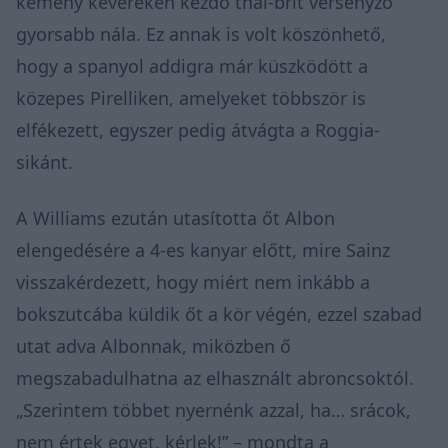
kemény keveréken kezdő thai-brit versenyző
gyorsabb nála. Ez annak is volt köszönhető,
hogy a spanyol addigra már küszködött a
közepes Pirelliken, amelyeket többször is
elfékezett, egyszer pedig átvágta a Roggia-
sikánt.
A Williams ezután utasította őt Albon
elengedésére a 4-es kanyar előtt, mire Sainz
visszakérdezett, hogy miért nem inkább a
bokszutcába küldik őt a kör végén, ezzel szabad
utat adva Albonnak, miközben ő
megszabadulhatna az elhasznált abroncsoktól.
„Szerintem többet nyernénk azzal, ha… srácok,
nem értek egyet, kérlek!” – mondta a