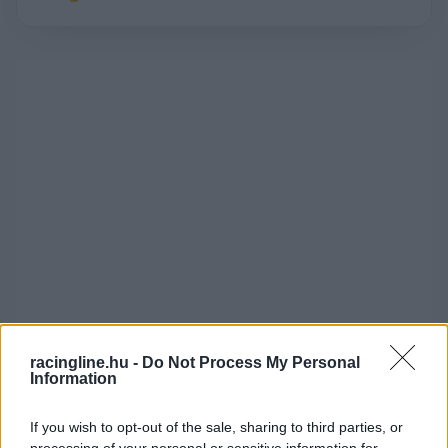
racingline.hu -
Do Not Process My Personal
Information
Albon viszont profitált a csapatutasításból, mivel
If you wish to opt-out of the sale, sharing to third parties, or
megelőzte Antonellit és végül a 7. helyen ért