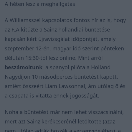
A héten lesz a meghallgatás
A Williamsszel kapcsolatos fontos hír az is, hogy
az FIA kitűzte a Sainz hollandiai büntetése
kapcsán kért újravizsgálat időpontját, amely
szeptember 12-én, magyar idő szerint pénteken
délután 15:30-tól lesz online. Mint arról
beszámoltunk
, a spanyol pilóta a Holland
Nagydíjon 10 másodperces büntetést kapott,
amiért összeért Liam Lawsonnal, ám utólag ő és
a csapata is vitatta ennek jogosságát.
Noha a büntetést már nem lehet visszacsinálni,
mert azt Sainz kerékcserénél letöltötte (azaz
nem utólag adták hozzák a versenyidejéhez), a