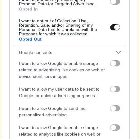
Personal Data for Targeted Advertising.
Opted In
I want to opt-out of Collection, Use,
Retention, Sale, and/or Sharing of my
Personal Data that Is Unrelated with the
Purposes for which it was collected.
Opted Out
Google consents
I want to allow Google to enable storage
related to advertising like cookies on web or
device identifiers in apps.
„A terv szerint nem kellett volna pozíciót
cserélnünk. Amikor Carlos tiszta levegőt kapott,
I want to allow my user data to be sent to
Google for online advertising purposes.
gyorsabb volt azokhoz képest, akik már kiálltak,
én pedig még gyorsabb voltam a kemény
I want to allow Google to send me
personalized advertising.
gumikon. Kicsit bonyolította a versenyemet ez a
helyzet. Furcsa volt, mert Carlos tempója
I want to allow Google to enable storage
related to analytics like cookies on web or
hirtelen annyira javult, hogy elkezdte megelőzni