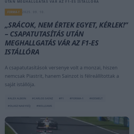
UTÁN MEGHALLGATÁS VÁR AZ F1-ES ISTÁLLÓRA
FORMA-1
2025. 09. 10.
„SRÁCOK, NEM ÉRTEK EGYET, KÉRLEK!”
– CSAPATUTASÍTÁS UTÁN
MEGHALLGATÁS VÁR AZ F1-ES
ISTÁLLÓRA
A csapatutasítások versenye volt a monzai, hiszen
nemcsak Piastrit, hanem Sainzot is félreállítottak a
saját istállója.
#ALEX ALBON
#CARLOS SAINZ
#F1
#FORMA-1
#KIEMELT
#OLASZ NAGYDÍJ
#WILLIAMS