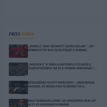
FRISS
HÍREK
„SOKKOLT, HOGY MENNYIT TUDTAK RÓLAM” – ÍGY
DÖBBENTETTE MEG ÚJ PILÓTÁJÁT A FERRARI
CSAPATFŐNÖKE
„HAZUDIK-E” A TABELLA ANTONELLI ÉS RUSSELL
ÖSSZEVETÉSÉBEN? NA ÉS A FERRARI PÁROSÁNÁL? –
ÍME A SZÁMOK
RÓZSASZÍNRE FESTETT MERCEDES? – ABSZURDNAK
HANGZIK, DE KOMOLYAN FELMERÜLT EZ A
MEGOLDÁS
NAGY DURRANÁS LENNE, DE VERSTAPPEN NEM LÉP
AZ F1-ES LEGENDÁK NYOMÁBA