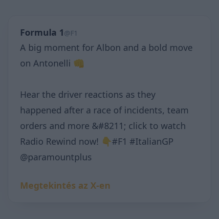
Formula 1
@F1
A big moment for Albon and a bold move
on Antonelli 👊
Hear the driver reactions as they
happened after a race of incidents, team
orders and more &#8211; click to watch
Radio Rewind now! 👇#F1 #ItalianGP
@paramountplus
Megtekintés az X-en