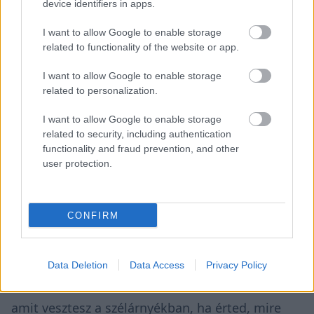
device identifiers in apps.
az autókat. Meg kell hagyni neki, hogy a saját
I want to allow Google to enable storage
etapját fussa. Amint tiszta levegőt kaptunk,
related to functionality of the website or app.
nyomtuk, és szerintem csapatként jól kezeltük a
I want to allow Google to enable storage
helyzetet. Nem volt belőle probléma. Nem
related to personalization.
vágytam annyira a tiszta levegőre, elég jól
I want to allow Google to enable storage
elvoltam mögötte, de végül működött a dolog.
related to security, including authentication
functionality and fraud prevention, and other
Jó döntés volt, és talán fél másodperccel is
user protection.
gyorsabb lettem, miután elmentem mellette” –
mondta Albon.
CONFIRM
„De nehéz ezt pontosan megítélni Monzában,
mert óriási a szélárnyék, és nem lehet tudni,
Data Deletion
Data Access
Privacy Policy
mennyi időt nyersz a kanyarokban ahhoz képest,
amit vesztesz a szélárnyékban, ha érted, mire