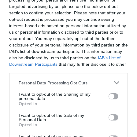
processing of your personal or sensitive information for
targeted advertising by us, please use the below opt-out
célba.
section to confirm your selection. Please note that after your
opt-out request is processed you may continue seeing
A verseny után Sainz azt mondta, hogy miután a
interest-based ads based on personal information utilized by
us or personal information disclosed to third parties prior to
mérnöke segített neki átlátni a versenyt, már
your opt-out. You may separately opt-out of the further
nem volt a csapatutasítás ellen. Érdekes, hogy
disclosure of your personal information by third parties on the
IAB’s list of downstream participants. This information may
Albon ezzel szemben kicsit szkeptikusan állt a
also be disclosed by us to third parties on the
IAB’s List of
dologhoz, mondván ő tökéletesen jól elvolt
Downstream Participants
that may further disclose it to other
third parties.
Sainz szélárnyékában is, és nem érezte
Please note that this website/app uses one or more Google
Personal Data Processing Opt Outs
szükségét a cserének, az azutáni köridőjavulás
services and may gather and store information including but
azonban a csapat döntését igazolta.
not limited to your visit or usage behaviour. You may click to
I want to opt-out of the Sharing of my
personal data.
grant or deny consent to Google and its third-party tags to
Opted In
use your data for below specified purposes in below Google
consent section.
I want to opt-out of the Sale of my
Personal Data.
Opted In
I want to opt-out of processing my