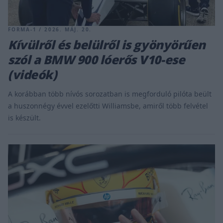
FORMA-1 / 2026. MÁJ. 20.
Kívülről és belülről is gyönyörűen
szól a BMW 900 lóerős V10-ese
(videók)
A korábban több nívós sorozatban is megforduló pilóta beült
a huszonnégy évvel ezelőtti Williamsbe, amiről több felvétel
is készült.