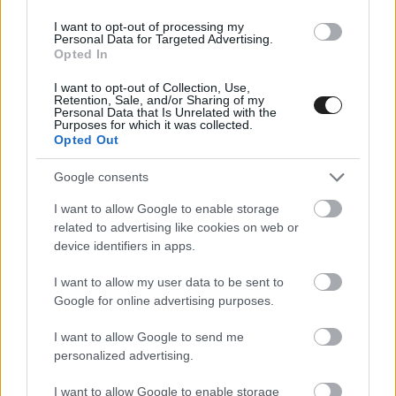
sorozatban.
I want to opt-out of processing my
Personal Data for Targeted Advertising.
Opted In
I want to opt-out of Collection, Use,
Retention, Sale, and/or Sharing of my
Personal Data that Is Unrelated with the
Purposes for which it was collected.
Opted Out
Google consents
I want to allow Google to enable storage
related to advertising like cookies on web or
device identifiers in apps.
I want to allow my user data to be sent to
Google for online advertising purposes.
FORMA-1 / 2026. JÚN. 5.
Egy fajgyűlölő milliárdos az igazi
I want to allow Google to send me
personalized advertising.
főnök? Súlyos vádak miatt megy
bíróságra a Williams
I want to allow Google to enable storage