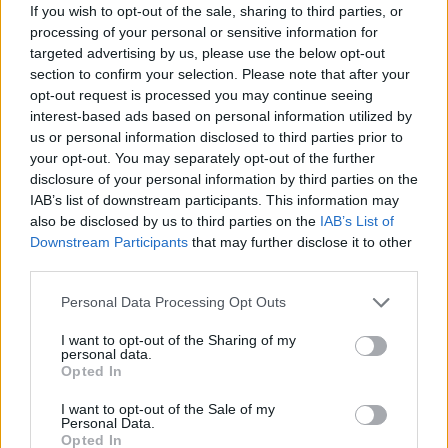
If you wish to opt-out of the sale, sharing to third parties, or
processing of your personal or sensitive information for
targeted advertising by us, please use the below opt-out
section to confirm your selection. Please note that after your
opt-out request is processed you may continue seeing
interest-based ads based on personal information utilized by
us or personal information disclosed to third parties prior to
your opt-out. You may separately opt-out of the further
disclosure of your personal information by third parties on the
IAB’s list of downstream participants. This information may
also be disclosed by us to third parties on the
IAB’s List of
Downstream Participants
that may further disclose it to other
third parties.
FORMA-1 / 2026. JÚN. 9.
Please note that this website/app uses one or more Google
Personal Data Processing Opt Outs
Több mint húsz év után ismét
services and may gather and store information including but
not limited to your visit or usage behaviour. You may click to
I want to opt-out of the Sharing of my
versenyezni fog a közel 1000
personal data.
grant or deny consent to Google and its third-party tags to
lóerős F1-es Williams-BMW
Opted In
use your data for below specified purposes in below Google
consent section.
I want to opt-out of the Sale of my
A Williams elindítja 2003-as, anno négy futamot is nyerő
Personal Data.
Opted In
konstrukcióját egy történelmi autókat felvonultató