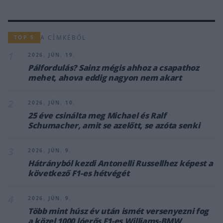
A CÍMKÉBŐL
TOP 5
1
2026. JÚN. 19.
Pálfordulás? Sainz mégis ahhoz a csapathoz
mehet, ahova eddig nagyon nem akart
2
2026. JÚN. 10.
25 éve csinálta meg Michael és Ralf
Schumacher, amit se azelőtt, se azóta senki
3
2026. JÚN. 9.
Hátrányból kezdi Antonelli Russellhez képest a
következő F1-es hétvégét
4
2026. JÚN. 9.
Több mint húsz év után ismét versenyezni fog
a közel 1000 lóerős F1-es Williams-BMW