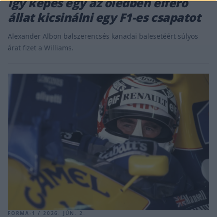
Így képes egy az öledben elférő
állat kicsinálni egy F1-es csapatot
Alexander Albon balszerencsés kanadai balesetéért súlyos
árat fizet a Williams.
FORMA-1 / 2026. JÚN. 2.