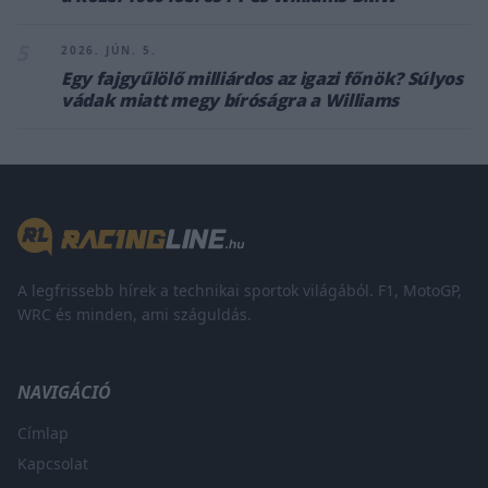
5
2026. JÚN. 5.
Egy fajgyűlölő milliárdos az igazi főnök? Súlyos
vádak miatt megy bíróságra a Williams
A legfrissebb hírek a technikai sportok világából. F1, MotoGP,
WRC és minden, ami száguldás.
NAVIGÁCIÓ
Címlap
Kapcsolat