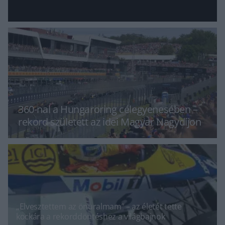
360-nal a Hungaroring célegyenesében –
rekord született az idei Magyar Nagydíjon
„Elvesztettem az önuralmam” – az életét tette
kockára a rekorddöntéshez a világbajnok