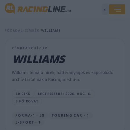
◐
FŐOLDAL
/
CÍMKÉK
/
WILLIAMS
Hamilton
elvárja,
hogy
CÍMKEARCHÍVUM
a
Ferrari
WILLIAMS
hozzá
igazodjon,
véli
Williams témájú hírek, háttéranyagok és kapcsolódó
világbajnok
archív tartalmak a Racingline.hu-n.
honfitársa
SEBŐK
60 CIKK
LEGFRISSEBB: 2026. AUG. 6.
MÁTÉ
3 FŐ ROVAT
•
2026.
AUG.
FORMA-1 · 58
TOURING CAR · 1
6.
E-SPORT · 1