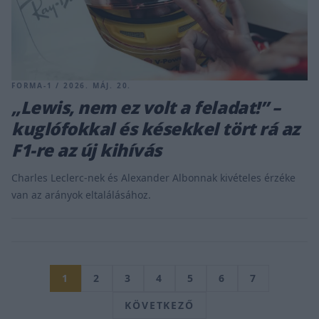
FORMA-1 / 2026. MÁJ. 20.
„Lewis, nem ez volt a feladat!” –
kuglófokkal és késekkel tört rá az
F1-re az új kihívás
Charles Leclerc-nek és Alexander Albonnak kivételes érzéke
van az arányok eltalálásához.
1
2
3
4
5
6
7
KÖVETKEZŐ