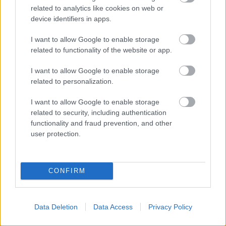
related to analytics like cookies on web or
Évek óta zajlik már egy kellemetlen jogi ügy a Williams körül,
device identifiers in apps.
amit egy 2022-ben kirúgott alkalmazott kezdeményezett a
I want to allow Google to enable storage
csapat &#8222;titkos&#8221; vezetője ellen.
related to functionality of the website or app.
I want to allow Google to enable storage
related to personalization.
I want to allow Google to enable storage
related to security, including authentication
functionality and fraud prevention, and other
user protection.
CONFIRM
Data Deletion
Data Access
Privacy Policy
FORMA-1 / 2026. JÚN. 3.