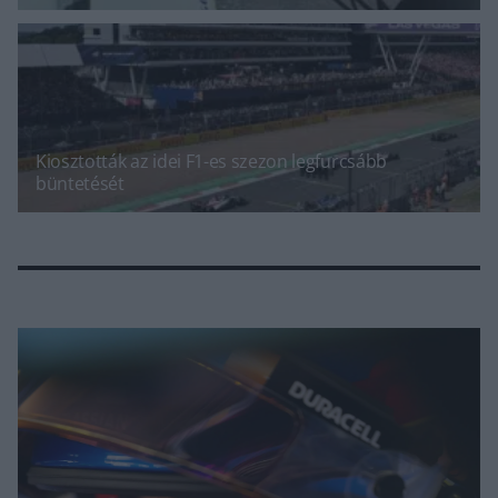
Kiosztották az idei F1-es szezon legfurcsább
büntetését