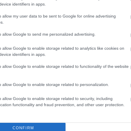
evice identifiers in apps.
evo is
megerősítette
.
o allow my user data to be sent to Google for online advertising
s.
n kinevezett olasz a Liberty Media kötelékét
erékre vált, és 2026-tól a MotoGP elnök-
to allow Google to send me personalized advertising.
l úgy tudja, Domenicali távozása mögött Donald
o allow Google to enable storage related to analytics like cookies on
elme és az Andretti-család áll. Mint ismert,
evice identifiers in apps.
 saját csapatukkal a mezőnybe, de miután az FIA
o allow Google to enable storage related to functionality of the website
ket. A republikánusok támogatásával azonban
gósíthatnak ennek érdekében, ami a belépésük
o allow Google to enable storage related to personalization.
ve keményen tiltakozó Domenicali távozásához
o allow Google to enable storage related to security, including
cation functionality and fraud prevention, and other user protection.
CONFIRM