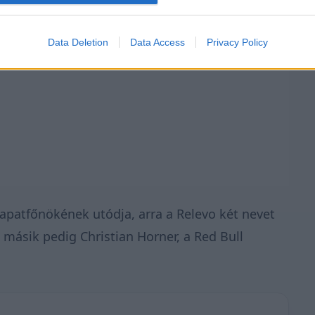
Data Deletion
Data Access
Privacy Policy
sapatfőnökének utódja, arra a Relevo két nevet
 másik pedig Christian Horner, a Red Bull