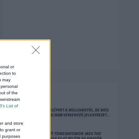
sonal or
ection to
ou may
 personal
out of the
FRISS
HÍREK
 downstream
B’s List of
SAINZ LELÉPHET A WILLIAMSTŐL, DE MÉG
TAPASZTALTABB VERSENYZŐ JELENTKEZETT
A HELYÉRE
er and store
to grant or
ABSZOLÚT TÖMEGNYOMOR: MEG TUD
ed purposes
ELŐZNI EGY F1-ES PILÓTA 50 AMATŐR