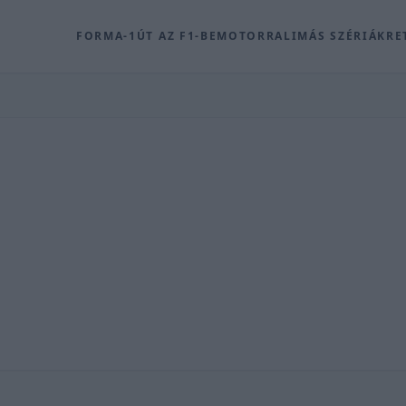
FORMA-1
ÚT AZ F1-BE
MOTOR
RALI
MÁS SZÉRIÁK
RE