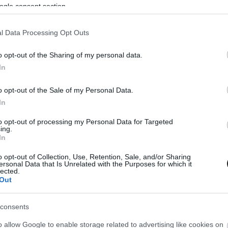
ogle consent section.
MEGOSZTÁS
l Data Processing Opt Outs
o opt-out of the Sharing of my personal data.
In
⏱️ KB. 2 PERC OLVASÁS
o opt-out of the Sale of my Personal Data.
In
nt nem fogja meghosszabbítani szerződését,
to opt-out of processing my Personal Data for Targeted
ing.
orma–1 elnök-vezérigazgatója.
In
o opt-out of Collection, Use, Retention, Sale, and/or Sharing
ozik
a pozíciójából Greg Maffei, a Forma–1-et
ersonal Data that Is Unrelated with the Purposes for which it
lected.
 úgy tűnik, hogy ezzel nem ér véget a sportág
Out
 Plooij, a holland Ziggo Sport riportere
consents
 Domenicalinak, az F1 elnök-vezérigazgatójának
n, és nem fogja meghosszabbítani 2025 végén
o allow Google to enable storage related to advertising like cookies on