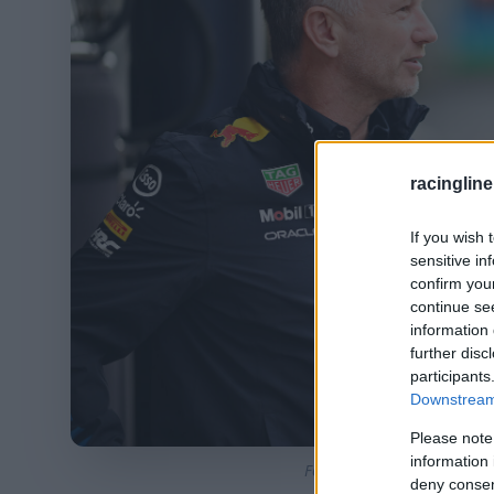
racingline
If you wish 
sensitive in
confirm you
continue se
information 
further disc
participants
Downstream 
Please note
information 
Fotó: Rudy Carezzevoli/Get
deny consent