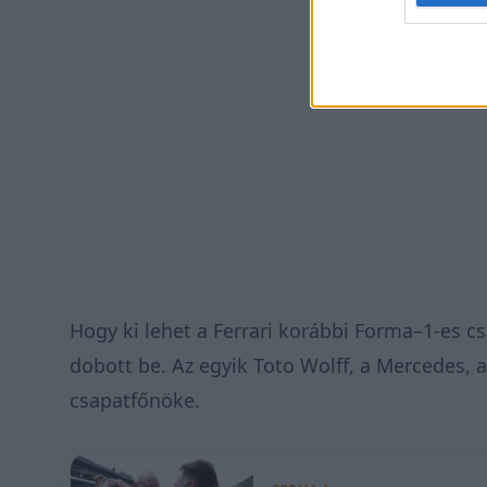
Hogy ki lehet a Ferrari korábbi Forma–1-es c
dobott be. Az egyik Toto Wolff, a Mercedes, a
csapatfőnöke.