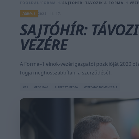
FŐOLDAL
/
FORMA-1
/
SAJTÓHÍR: TÁVOZIK A FORMA–1 VEZ
FORMA-1
2024. 11. 17.
SAJTÓHÍR: TÁVOZ
VEZÉRE
A Forma–1 elnök-vezérigazgatói pozícióját 2020 ót
fogja meghosszabbítani a szerződését.
#F1
#FORMA-1
#LIBERTY MEDIA
#STEFANO DOMENICALI