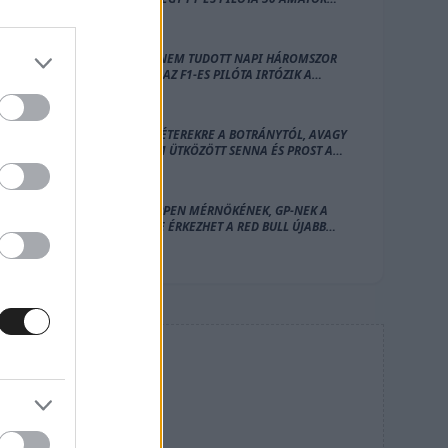
GOKARTOST 10 PERC ALATT?
„APÁM NEM TUDOTT NAPI HÁROMSZOR
ENNI” – AZ F1-ES PILÓTA IRTÓZIK A
MONACÓI LAKÁS GONDOLATÁTÓL
MILLIMÉTEREKRE A BOTRÁNYTÓL, AVAGY
ÍGY NEM ÜTKÖZÖTT SENNA ÉS PROST A
MAGYAR NAGYDÍJON
VERSTAPPEN MÉRNÖKÉNEK, GP-NEK A
HELYÉRE ÉRKEZHET A RED BULL ÚJABB
NAGY IGAZOLÁSA
HIRDETÉS