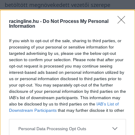
betöltött megnövekedett vezetői szerepe
ellenére – csapatfőnökként is szolgál –
racingline.hu -
Do Not Process My Personal
Kobyayashi a Sportscar365-nek elmondta, hogy
Information
még mindig van ideje és kedve folytatni a
If you wish to opt-out of the sale, sharing to third parties, or
versenyzést az Endurance Cup futamain.
processing of your personal or sensitive information for
targeted advertising by us, please use the below opt-out
Kobayashi a múlt hétvégi Chevrolet Nagydíjon
section to confirm your selection. Please note that after your
opt-out request is processed you may continue seeing
debütált a GTD Pro osztályban a Canadian Tire
interest-based ads based on personal information utilized by
Motorsport Parkban, ahol a sérült Jack
us or personal information disclosed to third parties prior to
your opt-out. You may separately opt-out of the further
Hawksworth helyére ugrott be Vasser Sullivan
disclosure of your personal information by third parties on the
Lexus RC F GT3-asával.
IAB’s list of downstream participants. This information may
also be disclosed by us to third parties on the
IAB’s List of
Downstream Participants
that may further disclose it to other
third parties.
Please note that this website/app uses one or more Google
Personal Data Processing Opt Outs
services and may gather and store information including but