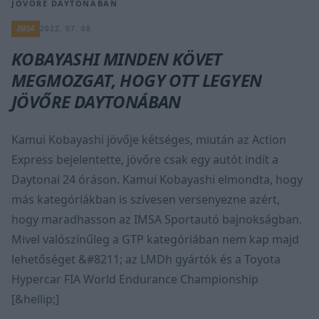
JÖVŐRE DAYTONÁBAN
IMSA
2022. 07. 08.
KOBAYASHI MINDEN KÖVET
MEGMOZGAT, HOGY OTT LEGYEN
JÖVŐRE DAYTONÁBAN
Kamui Kobayashi jövője kétséges, miután az Action
Express bejelentette, jövőre csak egy autót indít a
Daytonai 24 óráson. Kamui Kobayashi elmondta, hogy
más kategóriákban is szívesen versenyezne azért,
hogy maradhasson az IMSA Sportautó bajnokságban.
Mivel valószínűleg a GTP kategóriában nem kap majd
lehetőséget &#8211; az LMDh gyártók és a Toyota
Hypercar FIA World Endurance Championship
[&hellip;]