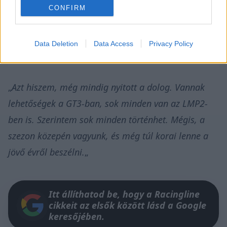
CONFIRM
Data Deletion
Data Access
Privacy Policy
„
Azt hiszem, még mindig nyitott a dolog. Vannak
lehetőségek a GT3-ban, sok minden van az LMP2-
ben is. Szerintem sok minden történhet. Mégis, a
szezon közepén vagyunk, és még túl korai lenne a
jövő évről beszélni.
„
Itt állíthatod be, hogy a Racingline
cikkeit az elsők között lásd a Google
keresőjében.