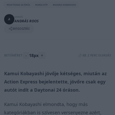
#DAYTONAI 24 ÓRÁS
#IMSA GTP
#KAMUI KOBAYASHI
SZERZŐ
A
ANDRÁS ROOS
MEGOSZTÁS
-
18px
+
BETŰMÉRET:
⏱️ KB. 2 PERC OLVASÁS
Kamui Kobayashi jövője kétséges, miután az
Action Express bejelentette, jövőre csak egy
autót indít a Daytonai 24 óráson.
Kamui Kobayashi elmondta, hogy más
kategóriákban is szívesen versenyezne azért,