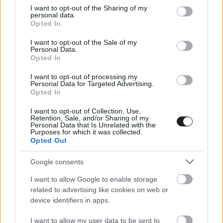
not limited to your visit or usage behaviour. You may click to
I want to opt-out of the Sharing of my
personal data.
grant or deny consent to Google and its third-party tags to
Opted In
use your data for below specified purposes in below Google
consent section.
I want to opt-out of the Sale of my
Personal Data.
Opted In
I want to opt-out of processing my
Personal Data for Targeted Advertising.
Opted In
I want to opt-out of Collection, Use,
Retention, Sale, and/or Sharing of my
Personal Data that Is Unrelated with the
Purposes for which it was collected.
„
Az IMSA endurance versenyek és a WEC szezonja
Opted Out
között biztosan nincsenek ütközések, mivel sok
Google consents
versenyző ugyanazokat a futamokat teljesíti
” –
I want to allow Google to enable storage
mondta
Kobayashi.
related to advertising like cookies on web or
device identifiers in apps.
„
Azt hiszem, a mi oldalunkon az a nagyobb
I want to allow my user data to be sent to