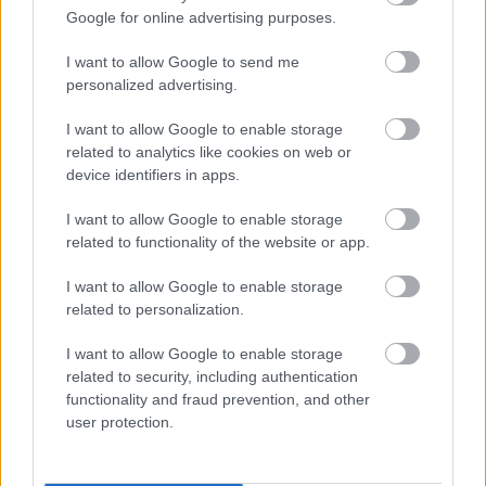
probléma, hogy jövőre az IMSA-ban az LMDh lesz a
Google for online advertising purposes.
top kategória, mi pedig a WEC-ben a Toyotával a
I want to allow Google to send me
Hypercarral versenyzünk, szóval szerintem ez a
personalized advertising.
legnagyobb probléma.
”
I want to allow Google to enable storage
related to analytics like cookies on web or
„
Nyilvánvalóan nem az én leterheltségemről van
device identifiers in apps.
szó, sokkal inkább arról, hogy hogyan zajlik a
I want to allow Google to enable storage
verseny a WEC és az IMSA között.
”
related to functionality of the website or app.
I want to allow Google to enable storage
related to personalization.
I want to allow Google to enable storage
related to security, including authentication
functionality and fraud prevention, and other
user protection.