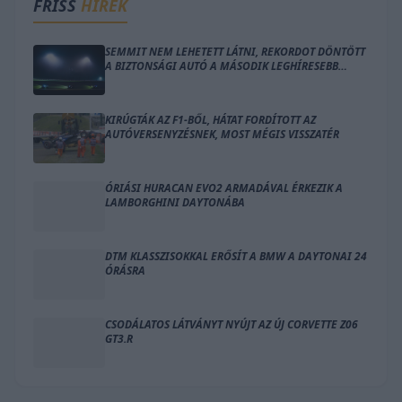
FRISS
HÍREK
SEMMIT NEM LEHETETT LÁTNI, REKORDOT DÖNTÖTT
A BIZTONSÁGI AUTÓ A MÁSODIK LEGHÍRESEBB
EGYNAPOS VERSENYEN
KIRÚGTÁK AZ F1-BŐL, HÁTAT FORDÍTOTT AZ
AUTÓVERSENYZÉSNEK, MOST MÉGIS VISSZATÉR
ÓRIÁSI HURACAN EVO2 ARMADÁVAL ÉRKEZIK A
LAMBORGHINI DAYTONÁBA
DTM KLASSZISOKKAL ERŐSÍT A BMW A DAYTONAI 24
ÓRÁSRA
CSODÁLATOS LÁTVÁNYT NYÚJT AZ ÚJ CORVETTE Z06
GT3.R