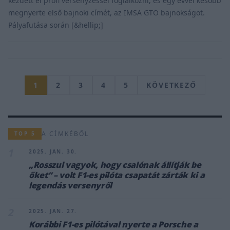
kezdett el profi versenyzéssel foglalkozni, és egy évvel később
megnyerte első bajnoki címét, az IMSA GTO bajnokságot.
Pályafutása során [&hellip;]
1
2
3
4
5
KÖVETKEZŐ
A CÍMKÉBŐL
TOP 5
1
2025. JAN. 30.
„Rosszul vagyok, hogy csalónak állítják be
őket” – volt F1-es pilóta csapatát zárták ki a
legendás versenyről
2
2025. JAN. 27.
Korábbi F1-es pilótával nyerte a Porsche a