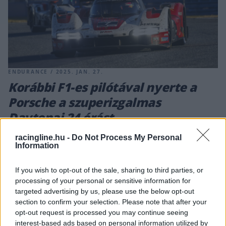
ENDURANCE / 2025. JAN. 27.
Korábbi F1-es pilótával nyerte a
Porsche a szuperizgalmas
Daytonai 24 órást
Tavaly után az idén is a Porsche győzelmét hozta a legendás
racingline.hu -
Do Not Process My Personal
Information
verseny, amely az utolsó pillanatig nyílt maradt.
If you wish to opt-out of the sale, sharing to third parties, or
500MILES / 2023. JAN. 28.
processing of your personal or sensitive information for
Most először nem a tankolás
targeted advertising by us, please use the below opt-out
section to confirm your selection. Please note that after your
határozza meg a kiállások hosszát
opt-out request is processed you may continue seeing
Daytonában
interest-based ads based on personal information utilized by