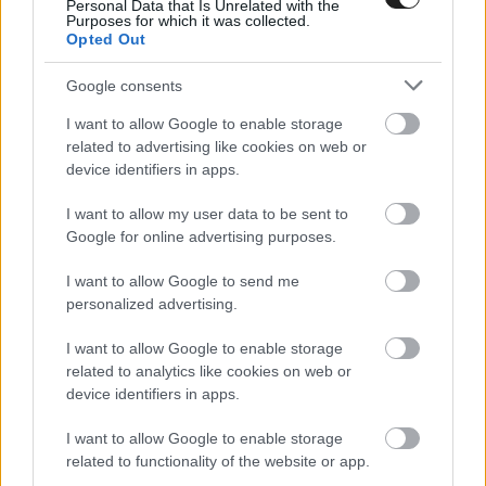
IMSA / 2022. JÚL. 8.
Personal Data that Is Unrelated with the
Purposes for which it was collected.
Kobayashi minden követ
Opted Out
megmozgat, hogy ott legyen
Google consents
jövőre Daytonában
I want to allow Google to enable storage
Kamui Kobayashi jövője kétséges, miután az Action Express
related to advertising like cookies on web or
bejelentette, jövőre csak egy autót indít a Daytonai 24 óráson.
device identifiers in apps.
Kamui Kobayashi elmondta, hogy más kategóriákban is
I want to allow my user data to be sent to
szívesen versenyezne azért, hogy maradhasson az IMSA
Google for online advertising purposes.
Sportautó bajnokságban. Mivel valószínűleg a GTP
kategóriában nem kap majd lehetőséget &#8211; az LMDh
I want to allow Google to send me
gyártók és a Toyota Hypercar FIA World Endurance
personalized advertising.
Championship [&hellip;]
I want to allow Google to enable storage
related to analytics like cookies on web or
AUTOMOBIL / 2022. ÁPR. 29.
device identifiers in apps.
2,5 millióért bárki megveheti ezt
I want to allow Google to enable storage
az 1988-es Jaguar XJR-9-et
related to functionality of the website or app.