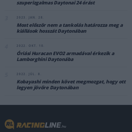
szuperizgalmas Daytonai 24 órást
3
2023. JAN. 28.
Most először nem a tankolás határozza meg a
kiállások hosszát Daytonában
4
2022. OKT. 10.
Óriási Huracan EVO2 armadával érkezik a
Lamborghini Daytonába
5
2022. JÚL. 8.
Kobayashi minden követ megmozgat, hogy ott
legyen jövőre Daytonában