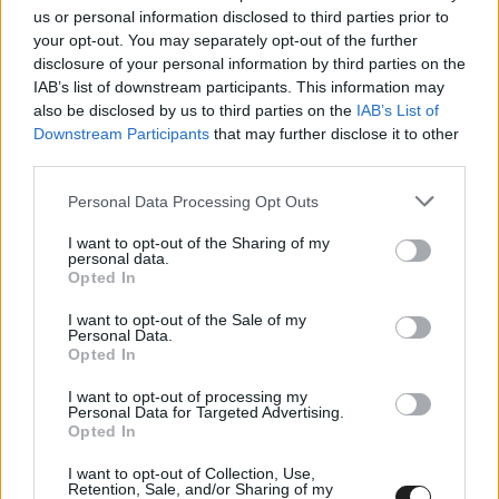
us or personal information disclosed to third parties prior to
A legfelsőbb kategóriában most először hibrid autók mennek
your opt-out. You may separately opt-out of the further
disclosure of your personal information by third parties on the
majd a sportautózás egyik szentélyében, Daytona 24 órás
IAB’s list of downstream participants. This information may
versenyén, ez pedig egy extra változást is hoz a stratégiában.
also be disclosed by us to third parties on the
IAB’s List of
Downstream Participants
that may further disclose it to other
third parties.
IMSA / 2022. OKT. 10.
Óriási Huracan EVO2 armadával
Please note that this website/app uses one or more Google
Personal Data Processing Opt Outs
services and may gather and store information including but
érkezik a Lamborghini Daytonába
not limited to your visit or usage behaviour. You may click to
I want to opt-out of the Sharing of my
personal data.
grant or deny consent to Google and its third-party tags to
Még alig ért véget az IMSA szezon, a Lamborghini máris az
Opted In
use your data for below specified purposes in below Google
új, Huracan GT3 EVO2 autójának bevetésére készül. A
consent section.
I want to opt-out of the Sale of my
Lamborghini arra számít, hogy az új Huracan GT3 EVO2
Personal Data.
&#8222;legalább öt&#8221; példánya lesz ott a januári
Opted In
Daytonai 24 óráson. Giorgio Sanna, a Lamborghini
I want to opt-out of processing my
motorsportfőnöke a Sportscar365-nek nyilatkozva elmondta,
Personal Data for Targeted Advertising.
Opted In
hogy az olasz gyártó jelentős számú autót céloz [&hellip;]
I want to opt-out of Collection, Use,
Retention, Sale, and/or Sharing of my