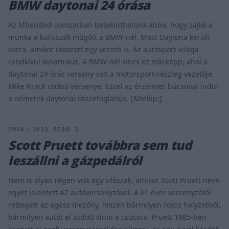
BMW daytonai 24 órása
Az Mbedded-sorozatban betekinthetünk abba, hogy zajlik a
munka a kulisszák mögött a BMW-nél. Most Daytona került
sorra, amikor távozott egy vezető is. Az autósport világa
rendkívül dinamikus. A BMW-nél sincs ez másképp, ahol a
daytonai 24 órás verseny volt a motorsport-részleg vezetője,
Mike Krack utolsó versenye. Ezzel az érzelmes búcsúval indul
a németek daytonai összefoglalója, [&hellip;]
IMSA / 2022. FEBR. 5.
Scott Pruett továbbra sem tud
leszállni a gázpedálról
Nem is olyan régen volt egy időszak, amikor Scott Pruett neve
egyet jelentett AZ autóversenyzővel. A 61 éves versenyzőtől
rettegett az egész mezőny, hiszen bármilyen rossz helyzetből,
bármilyen autót el tudott vinni a csúcsra. Pruett 1985-ben