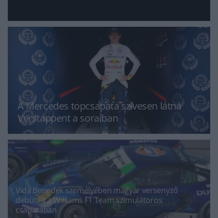
A Mercedes topcsapata szívesen látná
Verstappent a soraiban
Vida Benedek személyében magyar versenyző
debütált a Williams F1 Team szimulátoros
csapatában