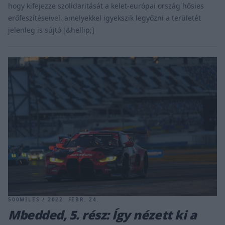
hogy kifejezze szolidaritását a kelet-európai ország hősies
erőfeszítéseivel, amelyekkel igyekszik legyőzni a területét
jelenleg is sújtó [&hellip;]
500MILES / 2022. FEBR. 24.
Mbedded, 5. rész: Így nézett ki a