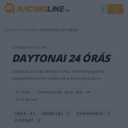
◐
FŐOLDAL
/
CÍMKÉK
/
DAYTONAI 24 ÓRÁS
CÍMKEARCHÍVUM
DAYTONAI 24 ÓRÁS
Verstappen
visszautasította
a
Daytonai 24 órás témájú hírek, háttéranyagok és
legenda
kapcsolódó archív tartalmak a Racingline.hu-n.
felajánlását
SEBŐK
47 CIKK
LEGFRISSEBB: 2026. MÁJ. 29.
MÁTÉ
4 FŐ ROVAT
•
2026.
MÁJ.
IMSA · 33
500MILES · 5
ENDURANCE · 4
29.
E-SPORT · 3