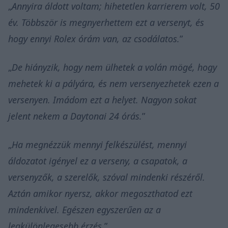
„
Annyira áldott voltam; hihetetlen karrierem volt, 50
év. Többször is megnyerhettem ezt a versenyt, és
hogy ennyi Rolex órám van, az csodálatos.
”
„
De hiányzik, hogy nem ülhetek a volán mögé, hogy
mehetek ki a pályára, és nem versenyezhetek ezen a
versenyen. Imádom ezt a helyet. Nagyon sokat
jelent nekem a Daytonai 24 órás.
”
„
Ha megnézzük mennyi felkészülést, mennyi
áldozatot igényel ez a verseny, a csapatok, a
versenyzők, a szerelők, szóval mindenki részéről.
Aztán amikor nyersz, akkor megoszthatod ezt
mindenkivel. Egészen egyszerűen az a
legkülönlegesebb érzés.
”