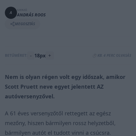
SZERZŐ
A
ANDRÁS ROOS
MEGOSZTÁS
-
18px
+
BETŰMÉRET:
⏱️ KB. 4 PERC OLVASÁS
Nem is olyan régen volt egy időszak, amikor
Scott Pruett neve egyet jelentett AZ
autóversenyzővel.
A 61 éves versenyzőtől rettegett az egész
mezőny, hiszen bármilyen rossz helyzetből,
bármilyen autót el tudott vinni a csúcsra.