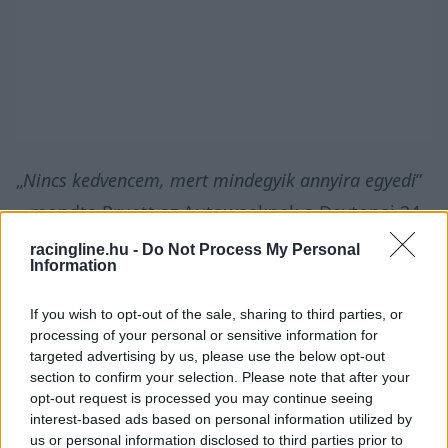
„
Nincs kedvencem, mert mindegyik annyira egyedi
”
– mondta Pruett az
Autoweekne
k a Daytonai 24
órás verseny hétvégéjén. „
24-szer indultam ezen a
racingline.hu -
Do Not Process My Personal
Information
versenyen, 10-szer voltam kategória győztes,
hétszer pedig második lettem. Szóval sokszor
If you wish to opt-out of the sale, sharing to third parties, or
processing of your personal or sensitive information for
jutottam el a kockás zászlóig.
”
targeted advertising by us, please use the below opt-out
section to confirm your selection. Please note that after your
„
Ennyi év alatt rengeteg különböző körülménnyel
opt-out request is processed you may continue seeing
interest-based ads based on personal information utilized by
találkoztam. Volt meleg idő, volt nedves pálya, volt
us or personal information disclosed to third parties prior to