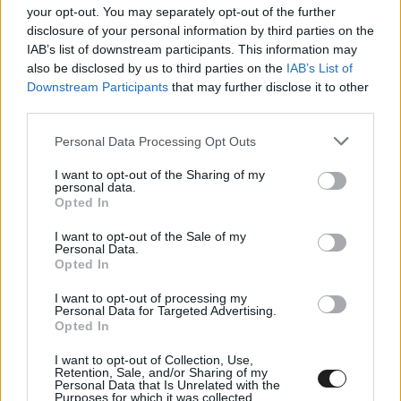
köd. Volt már olyan verseny, ahol hosszú piros
your opt-out. You may separately opt-out of the further
disclosure of your personal information by third parties on the
zászlós szakasz volt, mert még a pályát sem
IAB’s list of downstream participants. This information may
lehetett látni. Mindegyik a maga nemében
also be disclosed by us to third parties on the
IAB’s List of
Downstream Participants
that may further disclose it to other
nagyszerű küzdelem volt.
”
third parties.
Please note that this website/app uses one or more Google
Personal Data Processing Opt Outs
Versenyzés régen, és most
services and may gather and store information including but
not limited to your visit or usage behaviour. You may click to
I want to opt-out of the Sharing of my
personal data.
Scott Pruett ugyanakkor kijelentette, össze sem
grant or deny consent to Google and its third-party tags to
Opted In
use your data for below specified purposes in below Google
lehet hasonlítani a 80-as évek Daytonai 24
consent section.
I want to opt-out of the Sale of my
órásait a mai egynaposokkal.
Personal Data.
Opted In
„
Sokat változott a verseny dinamikája. Például
I want to opt-out of processing my
Personal Data for Targeted Advertising.
Opted In
amikor egy Porsche 962-essel versenyeztem itt, nem
volt kipörgésgátló, nem volt ABS (blokkolásgátló).
I want to opt-out of Collection, Use,
Retention, Sale, and/or Sharing of my
Úgy értem, vezetni kellett az autót, és óvatosan
Personal Data that Is Unrelated with the
Purposes for which it was collected.