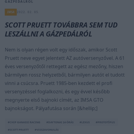
GÁZPEDÁLRÓL
IMSA
2022. 02. 05.
SCOTT PRUETT TOVÁBBRA SEM TUD
LESZÁLLNI A GÁZPEDÁLRÓL
Nem is olyan régen volt egy időszak, amikor Scott
Pruett neve egyet jelentett AZ autóversenyzővel. A 61
éves versenyzőtől rettegett az egész mezőny, hiszen
bármilyen rossz helyzetből, bármilyen autót el tudott
vinni a csúcsra. Pruett 1985-ben kezdett el profi
versenyzéssel foglalkozni, és egy évvel később
megnyerte első bajnoki címét, az IMSA GTO
bajnokságot. Pályafutása során [&hellip;]
#CHIP GANASSI RACING
#DAYTONAI 24 ÓRÁS
#LEXUS
#PROTOTÍPUS
#SCOTT PRUETT
#VISSZAVONULÁS