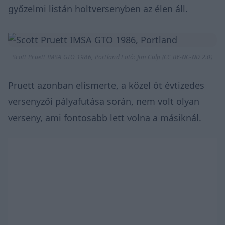
győzelmi listán holtversenyben az élen áll.
Scott Pruett IMSA GTO 1986, Portland Fotó:
Jim Culp
(CC BY-NC-ND 2.0)
Pruett azonban elismerte, a közel öt évtizedes
versenyzői pályafutása során, nem volt olyan
verseny, ami fontosabb lett volna a másiknál.