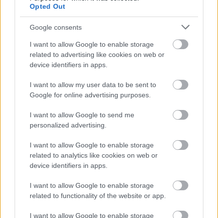
kellett bánni mindennel.
Opted Out
”
Google consents
„
Ráadásul a 962-esben minden egyes váltásnál
I want to allow Google to enable storage
használni kellett a kuplungot, mert szinkronizált
related to advertising like cookies on web or
váltó volt; felfelé váltás, lefelé váltás. Elképzelheted,
device identifiers in apps.
mennyivel nehezebb ez a sofőrnek.
”
I want to allow my user data to be sent to
Google for online advertising purposes.
„
Ez a dinamika ahhoz képest, ami most van, az ABS-
I want to allow Google to send me
szel, a kipörgésgátlóval, a váltófülekkel… a
personalized advertising.
versenyzőknek nem kell annyit gondolkodniuk, mint
I want to allow Google to enable storage
amit a régi időkben nekünk kellett.
”
related to analytics like cookies on web or
device identifiers in apps.
I want to allow Google to enable storage
related to functionality of the website or app.
I want to allow Google to enable storage
2012 Road America / Grand Am – DP 01 Chip Ganassi Racing : Scott