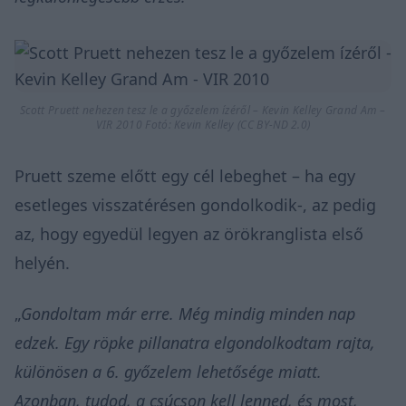
Scott Pruett nehezen tesz le a győzelem ízéről – Kevin Kelley Grand Am –
VIR 2010 Fotó:
Kevin Kelley
(CC BY-ND 2.0)
Pruett szeme előtt egy cél lebeghet – ha egy
esetleges visszatérésen gondolkodik-, az pedig
az, hogy egyedül legyen az örökranglista első
helyén.
„
Gondoltam már erre. Még mindig minden nap
edzek. Egy röpke pillanatra elgondolkodtam rajta,
különösen a 6. győzelem lehetősége miatt.
Azonban, tudod, a csúcson kell lenned, és most,