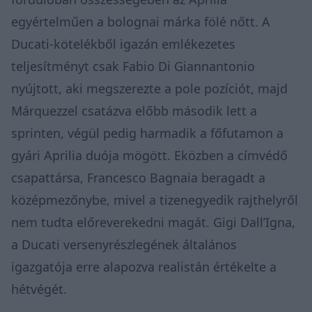
egyértelműen a bolognai márka fölé nőtt. A
Ducati-kötelékből igazán emlékezetes
teljesítményt csak Fabio Di Giannantonio
nyújtott, aki megszerezte a pole pozíciót, majd
Márquezzel csatázva előbb második lett a
sprinten, végül pedig harmadik a főfutamon a
gyári Aprilia duója mögött. Eközben a címvédő
csapattársa, Francesco Bagnaia beragadt a
középmezőnybe, mivel a tizenegyedik rajthelyről
nem tudta előreverekedni magát. Gigi Dall’Igna,
a Ducati versenyrészlegének általános
igazgatója erre alapozva realistán értékelte a
hétvégét.