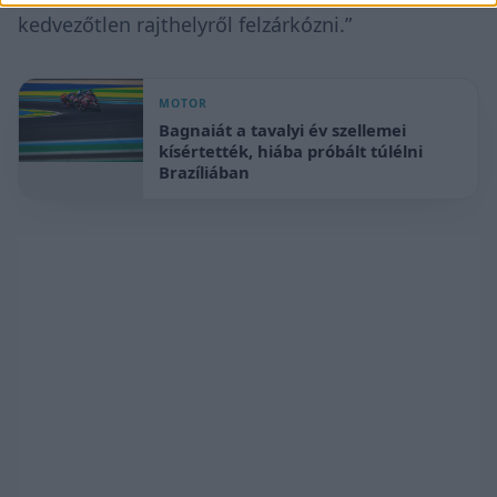
kedvezőtlen rajthelyről felzárkózni.”
MOTOR
Bagnaiát a tavalyi év szellemei
kísértették, hiába próbált túlélni
Brazíliában