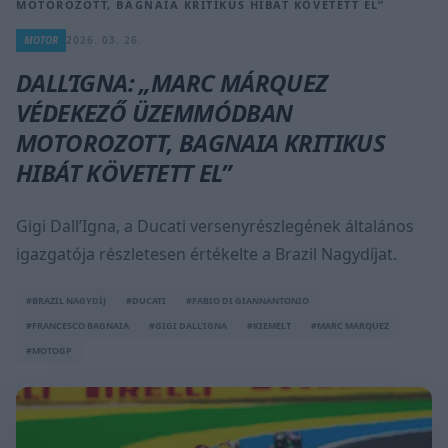
MOTOROZOTT, BAGNAIA KRITIKUS HIBÁT KÖVETETT EL”
MOTOR
2026. 03. 26.
DALL’IGNA: „MARC MÁRQUEZ
VÉDEKEZŐ ÜZEMMÓDBAN
MOTOROZOTT, BAGNAIA KRITIKUS
HIBÁT KÖVETETT EL”
Gigi Dall’Igna, a Ducati versenyrészlegének általános
igazgatója részletesen értékelte a Brazil Nagydíjat.
#BRAZIL NAGYDÍJ
#DUCATI
#FABIO DI GIANNANTONIO
#FRANCESCO BAGNAIA
#GIGI DALL'IGNA
#KIEMELT
#MARC MARQUEZ
#MOTOGP