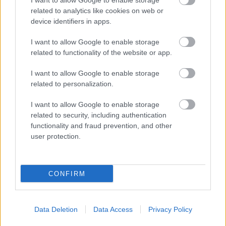
I want to allow Google to enable storage
teljesítménye, ami miatt minden elismerés
related to analytics like cookies on web or
device identifiers in apps.
megilleti a VR46-ot is. Marc szokatlan
nehézségekkel nézett szembe: védekező
I want to allow Google to enable storage
related to functionality of the website or app.
üzemmódban motorozott, miközben a tempóval
I want to allow Google to enable storage
és a motor bizonytalanságával küszködött.
related to personalization.
Ennek ellenére hatalmas elszántságról tett
I want to allow Google to enable storage
tanúbizonyságot, agresszívan ment, hogy
related to security, including authentication
kiaknázza a lehetőségeit. Azonban a vasárnapi
functionality and fraud prevention, and other
user protection.
korlátok leküzdésére még a bajnokokra jellemző
szívósság sem volt elég. Bagnaia kritikus hibát
követett el az időmérő edzésen, amellett, hogy
CONFIRM
technikai problémák is hátráltatták. Egy ilyen
vonalvezetésű pályán, ahol az előzés
Data Deletion
Data Access
Privacy Policy
köztudottan nehéz, embert próbáló feladat