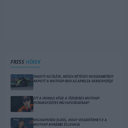
FRISS
HÍREK
INGOTT AZ ÜLÉSE, MÉGIS KÉTÉVES HOSSZABBÍTÁST
KAPOTT A MOTOGP-BEN AZ APRILIA VERSENYZŐJE
ITT A (KORAI) VÉGE A TÍZSZERES MOTOGP-
FUTAMGYŐZTES PÁLYAFUTÁSÁNAK?
HOLNAPUTÁN ELDŐL, HOGY VISSZATÉRHET-E A
MOTOGP KORÁBBI ÉLLOVASA