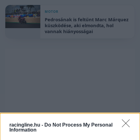
MOTOR
Pedrosának is feltűnt Marc Márquez
küszködése, aki elmondta, hol
vannak hiányosságai
racingline.hu -
Do Not Process My Personal
Information