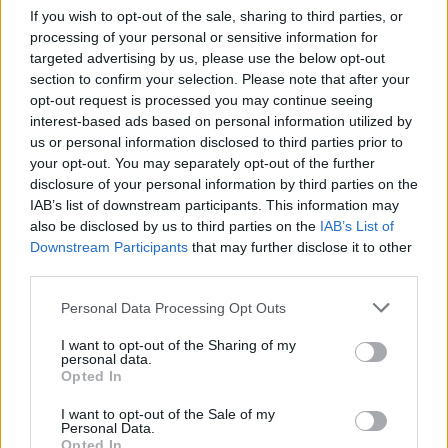
If you wish to opt-out of the sale, sharing to third parties, or
processing of your personal or sensitive information for
targeted advertising by us, please use the below opt-out
„Az új helyszínek mindig tele vannak
section to confirm your selection. Please note that after your
bizonytalanságokkal, különösen a technikai
opt-out request is processed you may continue seeing
interest-based ads based on personal information utilized by
beállítások, valamint a gumik és más
us or personal information disclosed to third parties prior to
erőforrások trükkös kezelése terén a
your opt-out. You may separately opt-out of the further
disclosure of your personal information by third parties on the
könyörtelen tempó mellett – olvasható az olasz
IAB’s list of downstream participants. This information may
mérnök
LinkedIn-bejegyzésében
. – Ezeket a
also be disclosed by us to third parties on the
IAB’s List of
Downstream Participants
that may further disclose it to other
kihívásokat csak tovább fokozza a riválisok
third parties.
minden eddiginél versenyképesebb és
Please note that this website/app uses one or more Google
Personal Data Processing Opt Outs
kiegyensúlyozottabb mezőnye. Ez a főfutam
services and may gather and store information including but
not limited to your visit or usage behaviour. You may click to
I want to opt-out of the Sharing of my
elmaradt a várakozásainktól, szemben a briliáns
personal data.
grant or deny consent to Google and its third-party tags to
Opted In
időmérővel, amelyen megszereztük a pole
use your data for below specified purposes in below Google
consent section.
pozíciót, és amelyet a szombati sprintfutamon
I want to opt-out of the Sale of my
Personal Data.
aratott győzelem követett. Ennek ellenére
Opted In