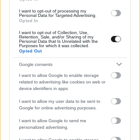
mindenképpen finomítanunk kell bizonyos
I want to opt-out of processing my
Personal Data for Targeted Advertising.
dolgokon, és tovább kell dolgoznunk
Opted In
szorgalmasan, megőrizve a türelmünket és a
I want to opt-out of Collection, Use,
Retention, Sale, and/or Sharing of my
higgadtságunkat, pánikolás nélkül. Arra kell
Personal Data that Is Unrelated with the
Purposes for which it was collected.
összpontosítanunk, hogy újra megtaláljuk a ránk
Opted Out
jellemző teljesítményt és azt a
Google consents
versenyképességet, amely szükséges ahhoz,
I want to allow Google to enable storage
hogy mindenkit felvillanyozzunk.”
related to advertising like cookies on web or
device identifiers in apps.
„Diggia kiváló teljesítményt nyújtott, folytatva az
I want to allow my user data to be sent to
első fordulóban mutatott jó formáját. Két
Google for online advertising purposes.
dobogós helyezést ért el, ráadásul ő volt a
I want to allow Google to send me
legjobb helyen végző pilótánk vasárnap, miután
personalized advertising.
megszerezte a pole pozíciót. Példaértékű volt a