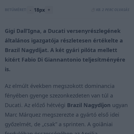
-
18px
+
BETŰMÉRET:
⏱️ KB. 2 PERC OLVASÁS
Gigi Dall’Igna, a Ducati versenyrészlegének
általános igazgatója részletesen értékelte a
Brazil Nagydíjat. A két gyári pilóta mellett
kitért Fabio Di Giannantonio teljesítményére
is.
Az elmúlt években megszokott dominancia
fényében gyenge szezonkezdeten van túl a
Ducati. Az előző hétvégi
Brazil Nagydíjon
ugyan
Marc Márquez megszerezte a gyártó első idei
győzelmét, de „csak” a sprinten. A goiâniai
fordulóban összességében az Aprilia