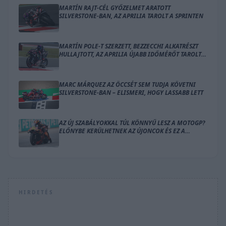
MARTÍN RAJT-CÉL GYŐZELMET ARATOTT
SILVERSTONE-BAN, AZ APRILIA TAROLT A SPRINTEN
MARTÍN POLE-T SZERZETT, BEZZECCHI ALKATRÉSZT
HULLAJTOTT, AZ APRILIA ÚJABB IDŐMÉRŐT TAROLT
LE SILVERSTONE-BAN
MARC MÁRQUEZ AZ ÖCCSÉT SEM TUDJA KÖVETNI
SILVERSTONE-BAN – ELISMERI, HOGY LASSABB LETT
AZ ÚJ SZABÁLYOKKAL TÚL KÖNNYŰ LESZ A MOTOGP?
ELŐNYBE KERÜLHETNEK AZ ÚJONCOK ÉS EZ A
GYÁRTÓ
HIRDETÉS