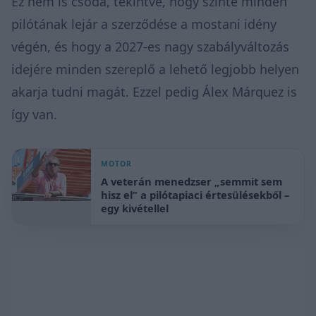
Ez nem is csoda, tekintve, hogy szinte minden
pilótának lejár a szerződése a mostani idény
végén, és hogy a 2027-es nagy szabályváltozás
idejére minden szereplő a lehető legjobb helyen
akarja tudni magát. Ezzel pedig Álex Márquez is
így van.
MOTOR
A veterán menedzser „semmit sem
hisz el” a pilótapiaci értesülésekből –
egy kivétellel