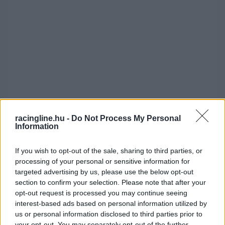
racingline.hu -
Do Not Process My Personal
Information
Márquez, aki tavalyi bajnoki második helyével
magasra helyezte magát a gyártók
If you wish to opt-out of the sale, sharing to third parties, or
kívánságlistáján – ráadásul a sepangi teszt
processing of your personal or sensitive information for
targeted advertising by us, please use the below opt-out
alapján
idén sem fog lassítani
–, ha akar,
section to confirm your selection. Please note that after your
biztosan maradhatna a Gresininél. Viszont ő
opt-out request is processed you may continue seeing
interest-based ads based on personal information utilized by
maga arra utalt, hogy szívesen eligazolna egy
us or personal information disclosed to third parties prior to
your opt-out. You may separately opt-out of the further