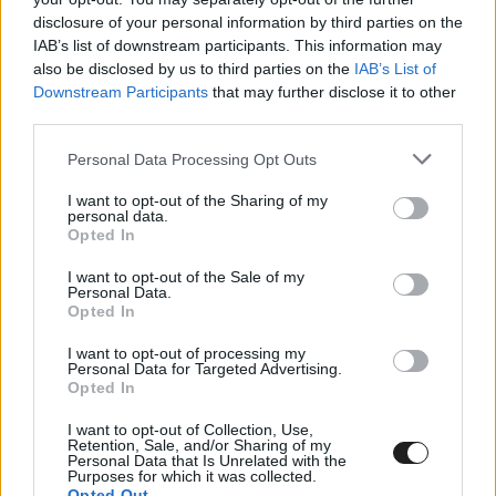
gyári csapathoz, és ott kezdené a 2027-től induló
disclosure of your personal information by third parties on the
új technikai korszakot. Erre pedig a
IAB’s list of downstream participants. This information may
SPEEDWEEK.com
értesülései szerint meg is van
also be disclosed by us to third parties on the
IAB’s List of
Downstream Participants
that may further disclose it to other
az esélye.
third parties.
Please note that this website/app uses one or more Google
Personal Data Processing Opt Outs
A szaklap ugyanis arról számolt be, hogy
services and may gather and store information including but
not limited to your visit or usage behaviour. You may click to
I want to opt-out of the Sharing of my
Márquezt Ausztriában, pontosabban a KTM
personal data.
grant or deny consent to Google and its third-party tags to
Opted In
versenyrészlegének munderfingi központjában
use your data for below specified purposes in below Google
consent section.
látták. Arról már korábban is érkeztek
I want to opt-out of the Sale of my
Personal Data.
beszámolók, hogy a felek tárgyalnak, ami a lap
Opted In
szerint „normálisnak tekinthető”, de legutóbbi
I want to opt-out of processing my
Personal Data for Targeted Advertising.
látogatása „túlmutat az óvatos megközelítésen”.
Opted In
A SPEEDWEEK.com szerint ez azt jelenti, hogy az
I want to opt-out of Collection, Use,
Retention, Sale, and/or Sharing of my
átigazolás „a vége felé közelít”.
Personal Data that Is Unrelated with the
Purposes for which it was collected.
Opted Out