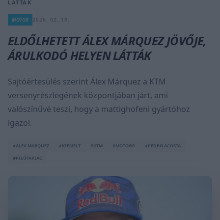
LÁTTÁK
MOTOR
2026. 02. 19.
ELDŐLHETETT ÁLEX MÁRQUEZ JÖVŐJE,
ÁRULKODÓ HELYEN LÁTTÁK
Sajtóértesülés szerint Álex Márquez a KTM
versenyrészlegének központjában járt, ami
valószínűvé teszi, hogy a mattighofeni gyártóhoz
igazol.
#ALEX MARQUEZ
#KIEMELT
#KTM
#MOTOGP
#PEDRO ACOSTA
#PILÓTAPIAC