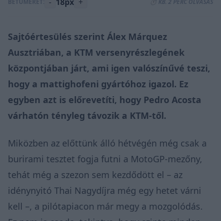
-
18px
+
BETŰMÉRET:
⏱️ KB. 2 PERC OLVASÁS
Sajtóértesülés szerint Álex Márquez
Ausztriában, a KTM versenyrészlegének
központjában járt, ami igen valószínűvé teszi,
hogy a mattighofeni gyártóhoz igazol. Ez
egyben azt is előrevetíti, hogy Pedro Acosta
várhatón tényleg távozik a KTM-től.
Miközben az előttünk álló hétvégén még csak a
burirami tesztet fogja futni a MotoGP-mezőny,
tehát még a szezon sem kezdődött el – az
idénynyitó Thai Nagydíjra még egy hetet várni
kell –, a pilótapiacon már megy a mozgolódás.