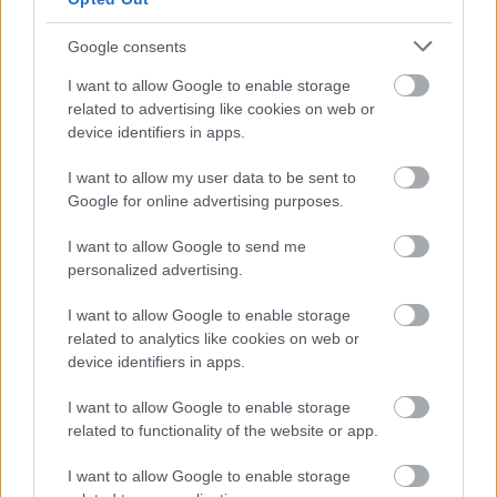
Amennyiben valóban csatlakozik majd a
Google consents
mattighofeni gyári alakulathoz, annál minden
I want to allow Google to enable storage
bizonnyal a Tech3-tól előlépő Maverick Viñales
related to advertising like cookies on web or
párja lehet. Ezzel egyébként Márquez minden
device identifiers in apps.
bizonnyal az utolsó lehetőségét ragadja meg
I want to allow my user data to be sent to
arra, hogy újra gyári pilóta legyen, hiszen
Google for online advertising purposes.
áprilisban már 30 éves lesz. Az „újra” szó
I want to allow Google to send me
használatát az indokolja, hogy 2020-ban a Honda
personalized advertising.
gyári istállójánál debütált a MotoGP-ben, de az
I want to allow Google to enable storage
az együttműködés nem volt túl sikeres.
related to analytics like cookies on web or
device identifiers in apps.
I want to allow Google to enable storage
related to functionality of the website or app.
I want to allow Google to enable storage