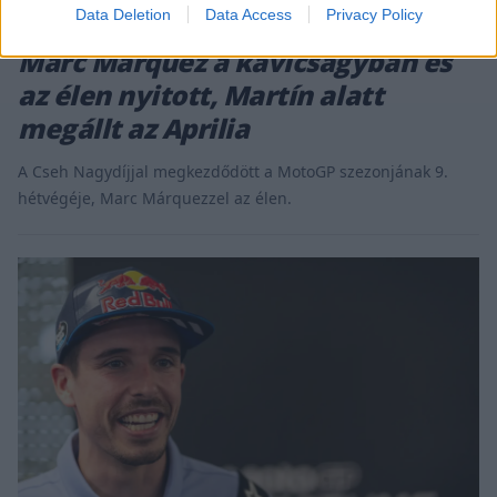
Data Deletion
Data Access
Privacy Policy
MOTOR / 2026. JÚN. 19.
Marc Márquez a kavicságyban és
az élen nyitott, Martín alatt
megállt az Aprilia
A Cseh Nagydíjjal megkezdődött a MotoGP szezonjának 9.
hétvégéje, Marc Márquezzel az élen.