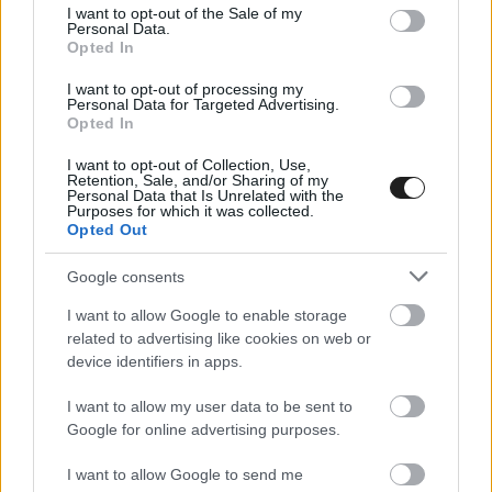
futamoktól Álex Márquez
consent section.
I want to opt-out of the Sale of my
Personal Data.
A Csehországban visszatérő Márquez-fivér kifejezetten pozitív
Opted In
hétvégét teljesített addig, amíg úgy nem döntött, elsőre
I want to opt-out of processing my
ennyi elég lesz.
Personal Data for Targeted Advertising.
Opted In
I want to opt-out of Collection, Use,
Retention, Sale, and/or Sharing of my
Personal Data that Is Unrelated with the
Purposes for which it was collected.
Opted Out
Google consents
I want to allow Google to enable storage
related to advertising like cookies on web or
device identifiers in apps.
I want to allow my user data to be sent to
Google for online advertising purposes.
MOTOR / 2026. JÚN. 20.
I want to allow Google to send me