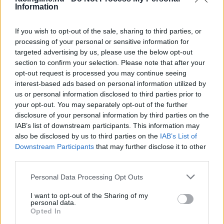
Fermín Aldeguer és Álex Márquez állapotáról is érkezett
Information
tájékoztatás, míg Franco Morbidelli rajtbüntetést kapott a
Holland Nagydíjra.
If you wish to opt-out of the sale, sharing to third parties, or
processing of your personal or sensitive information for
targeted advertising by us, please use the below opt-out
section to confirm your selection. Please note that after your
opt-out request is processed you may continue seeing
interest-based ads based on personal information utilized by
us or personal information disclosed to third parties prior to
your opt-out. You may separately opt-out of the further
disclosure of your personal information by third parties on the
IAB’s list of downstream participants. This information may
also be disclosed by us to third parties on the
IAB’s List of
Downstream Participants
that may further disclose it to other
third parties.
Please note that this website/app uses one or more Google
Personal Data Processing Opt Outs
services and may gather and store information including but
not limited to your visit or usage behaviour. You may click to
I want to opt-out of the Sharing of my
MOTOR / 2026. JÚN. 21.
personal data.
grant or deny consent to Google and its third-party tags to
Ezért lépett vissza a brnói
Opted In
use your data for below specified purposes in below Google