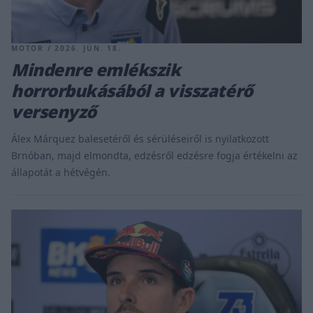
MOTOR / 2026. JÚN. 18.
Mindenre emlékszik
horrorbukásából a visszatérő
versenyző
Álex Márquez balesetéről és sérüléseiről is nyilatkozott
Brnóban, majd elmondta, edzésről edzésre fogja értékelni az
állapotát a hétvégén.