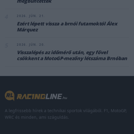
megbüntették
4
2026. JÚN. 21.
Ezért lépett vissza a brnói futamoktól Álex
Márquez
5
2026. JÚN. 20.
Visszalépés az időmérő után, egy fővel
csökkent a MotoGP-mezőny létszáma Brnóban
A legfrissebb hírek a technikai sportok világából. F1, MotoGP,
WRC és minden, ami száguldás.