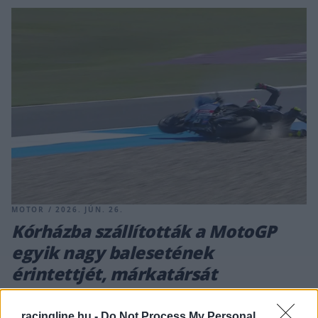
MOTOR / 2026. JÚN. 26.
Kórházba szállították a MotoGP
egyik nagy balesetének
érintettjét, márkatársát
megbüntették
racingline.hu -
Do Not Process My Personal