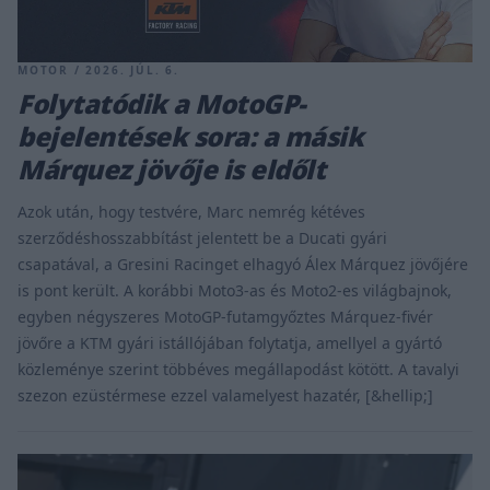
MOTOR / 2026. JÚL. 6.
Folytatódik a MotoGP-
bejelentések sora: a másik
Márquez jövője is eldőlt
Azok után, hogy testvére, Marc nemrég kétéves
szerződéshosszabbítást jelentett be a Ducati gyári
csapatával, a Gresini Racinget elhagyó Álex Márquez jövőjére
is pont került. A korábbi Moto3-as és Moto2-es világbajnok,
egyben négyszeres MotoGP-futamgyőztes Márquez-fivér
jövőre a KTM gyári istállójában folytatja, amellyel a gyártó
közleménye szerint többéves megállapodást kötött. A tavalyi
szezon ezüstérmese ezzel valamelyest hazatér, [&hellip;]