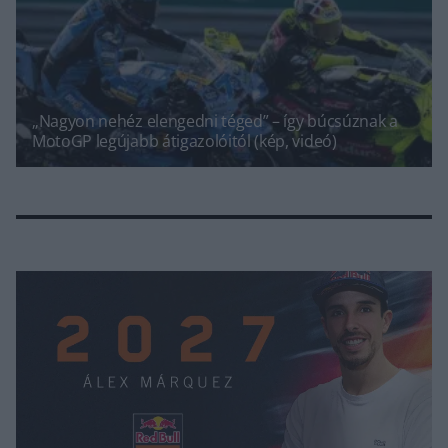
„Nagyon nehéz elengedni téged” – így búcsúznak a
MotoGP legújabb átigazolóitól (kép, videó)