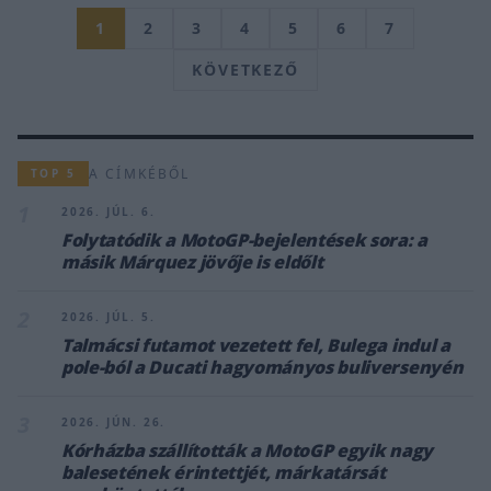
1
2
3
4
5
6
7
KÖVETKEZŐ
A CÍMKÉBŐL
TOP 5
1
2026. JÚL. 6.
Folytatódik a MotoGP-bejelentések sora: a
másik Márquez jövője is eldőlt
2
2026. JÚL. 5.
Talmácsi futamot vezetett fel, Bulega indul a
pole-ból a Ducati hagyományos buliversenyén
3
2026. JÚN. 26.
Kórházba szállították a MotoGP egyik nagy
balesetének érintettjét, márkatársát