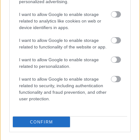
Visszalépés az időmérő után, egy
personalized advertising.
fővel csökkent a MotoGP-mezőny
I want to allow Google to enable storage
létszáma Brnóban
related to analytics like cookies on web or
device identifiers in apps.
A MotoGP vasárnapi Cseh Nagydíján és szombati sprintjén
I want to allow Google to enable storage
ezzel 22 helyett csak 21 versenyző áll majd fel a rajtrácsra.
related to functionality of the website or app.
I want to allow Google to enable storage
related to personalization.
I want to allow Google to enable storage
related to security, including authentication
functionality and fraud prevention, and other
user protection.
CONFIRM