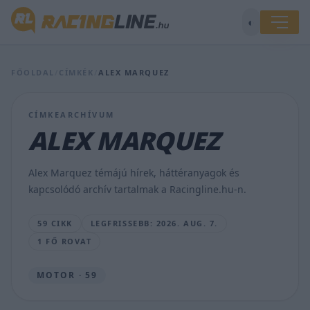
◐
Álex
Márquez
FŐOLDAL
/
CÍMKÉK
/
ALEX MARQUEZ
nyitotta
az
élen
CÍMKEARCHÍVUM
a
ALEX MARQUEZ
MotoGP
Brit
Nagydíjának
Alex Marquez témájú hírek, háttéranyagok és
hétvégéjét
kapcsolódó archív tartalmak a Racingline.hu-n.
MAJER
DÁNIEL
59 CIKK
LEGFRISSEBB: 2026. AUG. 7.
•
2026.
1 FŐ ROVAT
AUG.
7.
MOTOR · 59