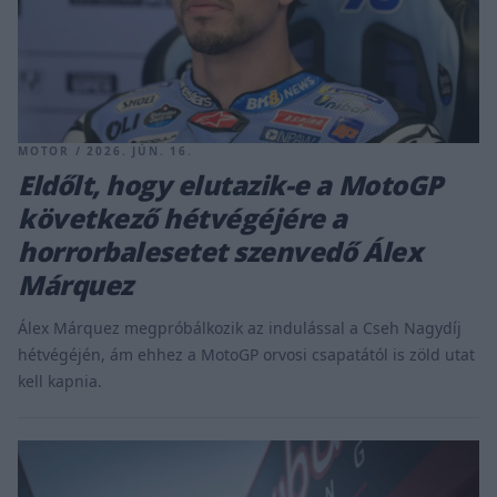
MOTOR / 2026. JÚN. 16.
Eldőlt, hogy elutazik-e a MotoGP
következő hétvégéjére a
horrorbalesetet szenvedő Álex
Márquez
Álex Márquez megpróbálkozik az indulással a Cseh Nagydíj
hétvégéjén, ám ehhez a MotoGP orvosi csapatától is zöld utat
kell kapnia.