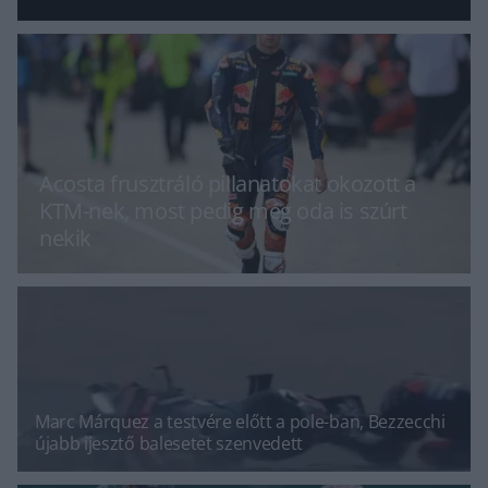
Acosta frusztráló pillanatokat okozott a
KTM-nek, most pedig még oda is szúrt
nekik
Marc Márquez a testvére előtt a pole-ban, Bezzecchi
újabb ijesztő balesetet szenvedett