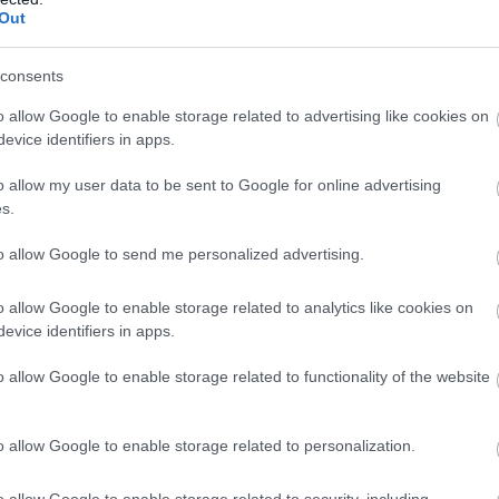
Out
consents
o allow Google to enable storage related to advertising like cookies on
evice identifiers in apps.
o allow my user data to be sent to Google for online advertising
s.
to allow Google to send me personalized advertising.
o allow Google to enable storage related to analytics like cookies on
evice identifiers in apps.
o allow Google to enable storage related to functionality of the website
o allow Google to enable storage related to personalization.
r egész korán megismertették a motorozással,
o allow Google to enable storage related to security, including