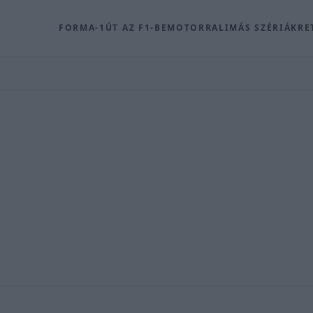
FORMA-1
ÚT AZ F1-BE
MOTOR
RALI
MÁS SZÉRIÁK
RE