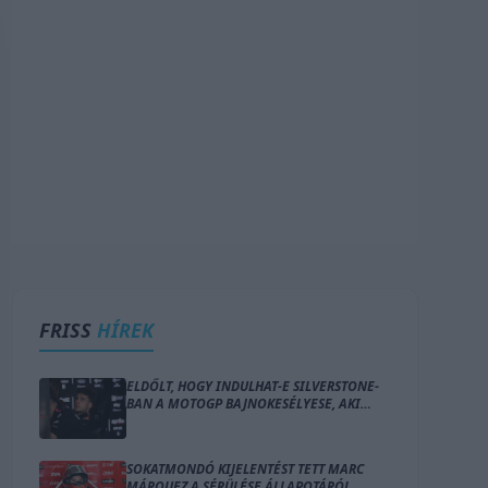
FRISS
HÍREK
ELDŐLT, HOGY INDULHAT-E SILVERSTONE-
BAN A MOTOGP BAJNOKESÉLYESE, AKI
„HÁBORÚRA” KÉSZÜL
SOKATMONDÓ KIJELENTÉST TETT MARC
MÁRQUEZ A SÉRÜLÉSE ÁLLAPOTÁRÓL