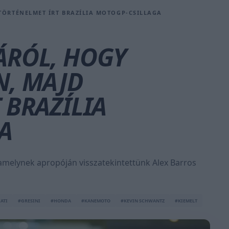
TÖRTÉNELMET ÍRT BRAZÍLIA MOTOGP-CSILLAGA
ÁRÓL, HOGY
N, MAJD
 BRAZÍLIA
A
 amelynek apropóján visszatekintettünk Alex Barros
ATI
#GRESINI
#HONDA
#KANEMOTO
#KEVIN SCHWANTZ
#KIEMELT