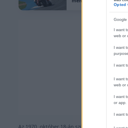
menetrend
Opted 
Google 
I want t
web or d
I want t
purpose
I want 
I want t
web or d
I want t
or app.
I want t
Az 1970. október 18-án született Barrost má
I want t