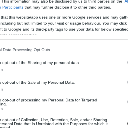
iában, hiszen az itt található Autódromo
. This information may also be disclosed by us to third parties on the
IA
Participants
that may further disclose it to other third parties.
hont a pénteken induló Brazil Nagydíjnak. A
 that this website/app uses one or more Google services and may gath
hagyás után tér vissza a gyorsaságimotoros-
including but not limited to your visit or usage behaviour. You may click 
k itt versenyt, bár ekkor a fordulót Riói
 to Google and its third-party tags to use your data for below specifi
ogle consent section.
ben került sor utoljára. A helyiek legnagyobb
őnyben Diogo Moreira személyében, ami nem kis
l Data Processing Opt Outs
os hagyományai elmaradnak az autósportos
o opt-out of the Sharing of my personal data.
es vb-címével
az első brazil lett, akit
In
 az újonc, hanem Alex Barros tekinthető
 (és aki egyébként Moreira pályafutását is
o opt-out of the Sale of my Personal Data.
In
 karrierjére tekintettünk vissza.
to opt-out of processing my Personal Data for Targeted
ing.
In
o opt-out of Collection, Use, Retention, Sale, and/or Sharing
 az erősorrend a visszatérő helyszínen? – hétvégi
ersonal Data that Is Unrelated with the Purposes for which it
lected.