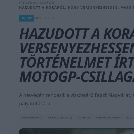
FŐOLDAL
/
MOTOR
/
HAZUDOTT A KORÁRÓL, HOGY VERSENYEZHESSEN, MAJD 
MOTOR
2026. 03. 20.
HAZUDOTT A KOR
VERSENYEZHESSE
TÖRTÉNELMET ÍRT
MOTOGP-CSILLAG
A hétvégén rendezik a visszatérő Brazil Nagydíjat,
pályafutására.
#ALEX BARROS
#BRAZIL NAGYDÍJ
#CAGIVA
#DIOGO MOREIRA
#DUC