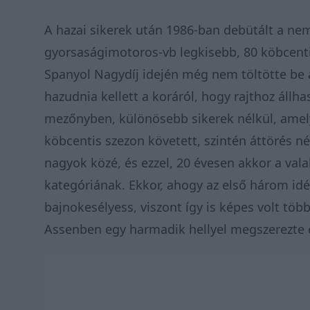
A hazai sikerek után 1986-ban debütált a n
gyorsaságimotoros-vb legkisebb, 80 köbcenti
Spanyol Nagydíj idején még nem töltötte be a
hazudnia kellett a koráról, hogy rajthoz állha
mezőnyben, különösebb sikerek nélkül, amely
köbcentis szezon követett, szintén áttörés né
nagyok közé, és ezzel, 20 évesen akkor a valah
kategóriának. Ekkor, ahogy az első három id
bajnokesélyess, viszont így is képes volt tö
Assenben egy harmadik hellyel megszerezte e