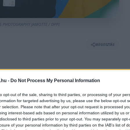
TS PHOTOGRAPHY JAMOTTE / DPPI
MEGOSZTÁS
⏱️ KB. 6 PERC OLVASÁS
.hu -
Do Not Process My Personal Information
to opt-out of the sale, sharing to third parties, or processing of your per
zil Nagydíjat, amelynek apropóján
formation for targeted advertising by us, please use the below opt-out s
ára. A gyorsaságimotoros-világbajnokság
r selection. Please note that after your opt-out request is processed y
eing interest-based ads based on personal information utilized by us or
elemig jutott a királykategóriában.
disclosed to third parties prior to your opt-out. You may separately opt-
losure of your personal information by third parties on the IAB’s list of