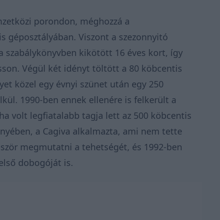
emzetközi porondon, méghozzá a
s géposztályában. Viszont a szezonnyitó
 szabálykönyvben kikötött 16 éves kort, így
sson. Végül két idényt töltött a 80 köbcentis
et közel egy évnyi szünet után egy 250
lkül. 1990-ben ennek ellenére is felkerült a
a volt legfiatalabb tagja lett az 500 köbcentis
ényében, a Cagiva alkalmazta, ami nem tette
bbször megmutatni a tehetségét, és 1992-ben
lső dobogóját is.