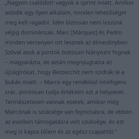
„Nagyon csalódott vagyok a sprint miatt. Amikor
adódik egy ilyen alkalom, minden lehetőséget
meg kell ragadni. Idén biztosan nem leszünk
végig dominánsak. Marc [Márquez] és Pedro
minden versenyen ott lesznek az élmezőnyben.
Szóval azok a pontok biztosan hiányozni fognak
– magyarázta, de aztán megnyugtatta az
újságírókat, hogy Bezzecchit nem szidták le a
bukás miatt. – Marco egy rendkívül intelligens
srác, pontosan tudja értékelni ezt a helyzetet.
Természetesen vannak esetek, amikor még
Marcónak is szüksége van fejmosásra, de ebben
az esetben támogatásra volt szüksége, és ezt
meg is kapta tőlem és az egész csapattól.”