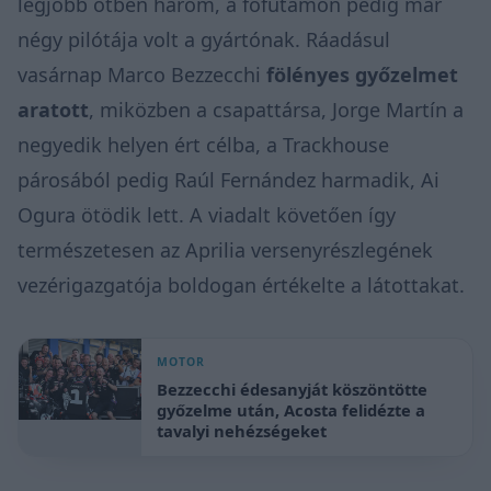
legjobb ötben három, a főfutamon pedig már
négy pilótája volt a gyártónak. Ráadásul
vasárnap Marco Bezzecchi
fölényes győzelmet
aratott
, miközben a csapattársa, Jorge Martín a
negyedik helyen ért célba, a Trackhouse
párosából pedig Raúl Fernández harmadik, Ai
Ogura ötödik lett. A viadalt követően így
természetesen az Aprilia versenyrészlegének
vezérigazgatója boldogan értékelte a látottakat.
MOTOR
Bezzecchi édesanyját köszöntötte
győzelme után, Acosta felidézte a
tavalyi nehézségeket