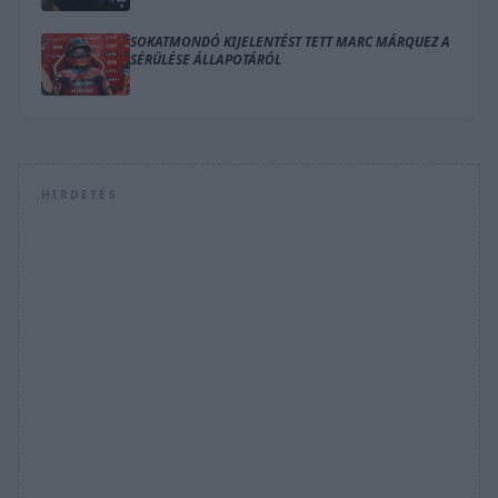
SOKATMONDÓ KIJELENTÉST TETT MARC MÁRQUEZ A
SÉRÜLÉSE ÁLLAPOTÁRÓL
HIRDETÉS