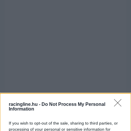
„Szeretnék gratulálni minden versenyzőnknek.
racingline.hu -
Do Not Process My Personal
Information
Mind a négyen kiemelkedő munkát végeztek a
szezonnyitón –
nyilatkozta
Massimo Rivola
If you wish to opt-out of the sale, sharing to third parties, or
processing of your personal or sensitive information for