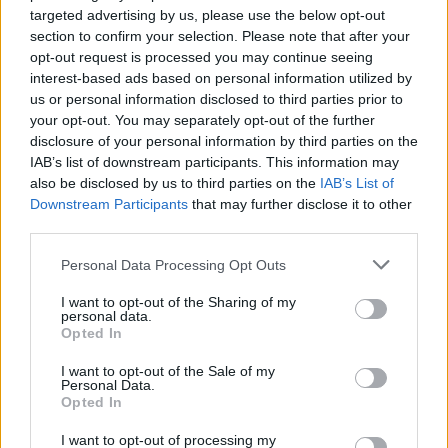
vasárnap. – Marcónak, mert hihetetlenül gyors
targeted advertising by us, please use the below opt-out
volt és elhúzott a többiektől. Jorgénak, mert az,
section to confirm your selection. Please note that after your
opt-out request is processed you may continue seeing
hogy gyakorlatilag az elmúlt heteket a
interest-based ads based on personal information utilized by
versenymotorján töltötte, és egy kihagyott
us or personal information disclosed to third parties prior to
your opt-out. You may separately opt-out of the further
szezon után ilyen formában tért vissza,
disclosure of your personal information by third parties on the
rendkívüli dolog. Aztán ott van Raúl, aki a
IAB’s list of downstream participants. This information may
also be disclosed by us to third parties on the
IAB’s List of
vállával kapcsolatos komoly problémák ellenére
Downstream Participants
that may further disclose it to other
is végig kitartott. És nem feledkezhetünk meg
third parties.
Airól sem, aki a gyengébb kezdés után
Please note that this website/app uses one or more Google
Personal Data Processing Opt Outs
services and may gather and store information including but
megtalálta a formáját, és a futam végén
not limited to your visit or usage behaviour. You may click to
I want to opt-out of the Sharing of my
personal data.
könnyedén hajtott végre hihetetlen
grant or deny consent to Google and its third-party tags to
Opted In
use your data for below specified purposes in below Google
manővereket. Kétségtelenül nagyon elégedettek
consent section.
I want to opt-out of the Sale of my
lehetünk a mai nap után, mert úgy tűnik,
Personal Data.
Opted In
sikerült megőriznünk a motor erősségeit,
I want to opt-out of processing my