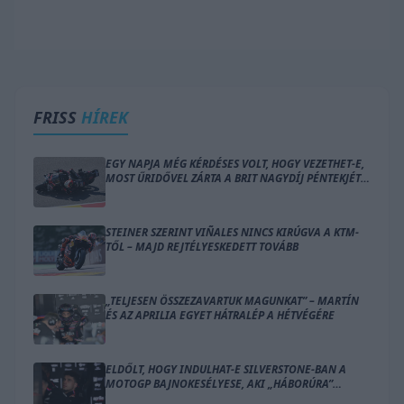
FRISS
HÍREK
EGY NAPJA MÉG KÉRDÉSES VOLT, HOGY VEZETHET-E,
MOST ŰRIDŐVEL ZÁRTA A BRIT NAGYDÍJ PÉNTEKJÉT
BEZZECCHI
STEINER SZERINT VIÑALES NINCS KIRÚGVA A KTM-
TŐL – MAJD REJTÉLYESKEDETT TOVÁBB
„TELJESEN ÖSSZEZAVARTUK MAGUNKAT” – MARTÍN
ÉS AZ APRILIA EGYET HÁTRALÉP A HÉTVÉGÉRE
ELDŐLT, HOGY INDULHAT-E SILVERSTONE-BAN A
MOTOGP BAJNOKESÉLYESE, AKI „HÁBORÚRA”
KÉSZÜL