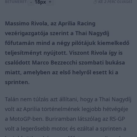
-
18px
+
BETŰMÉRET:
⏱️ KB. 2 PERC OLVASÁS
Massimo Rivola, az Aprilia Racing
vezérigazgatója szerint a Thai Nagydíj
főfutamán mind a négy pilótájuk kiemelkedő
teljesítményt nyújtott. Viszont Rivola így is
csalódott Marco Bezzecchi szombati bukása
miatt, amelyben az első helyről esett ki a
sprinten.
Talán nem túlzás azt állítani, hogy a Thai Nagydíj
volt az Aprilia történelmének legjobb hétvégéje
a MotoGP-ben. Buriramban látszólag az RS-GP
volt a legerősebb motor, és ezáltal a sprinten a