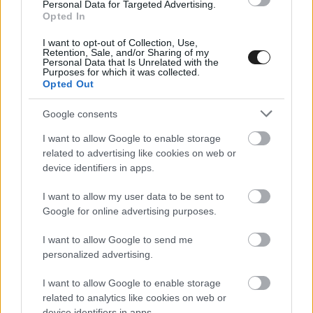
mindenekelőtt a gyors kanyarokban mutatott
Personal Data for Targeted Advertising.
Opted In
sebességet, és így alkalmazkodni az olyan
I want to opt-out of Collection, Use,
pályák követelményeihez, amilyen a burirami.”
Retention, Sale, and/or Sharing of my
Personal Data that Is Unrelated with the
Purposes for which it was collected.
A szinte hibátlan hétvégébe egy dolog rondított
Opted Out
bele az Aprilia szempontjából: Bezzecchi
Google consents
harmadik szombati
bukása
. Az olasz pilóta az
I want to allow Google to enable storage
első helyről esett el a sprinten, és így hiába volt
related to advertising like cookies on web or
device identifiers in apps.
egyértelműen ő a legerősebb Buriramban,
mégis Pedro Acosta vezeti jelenleg a tabellát. Ez
I want to allow my user data to be sent to
Google for online advertising purposes.
a bukás Rivolának is nagyon rosszul esett, mivel
I want to allow Google to send me
meglátása szerint nem lesznek minden
personalized advertising.
helyszínen ennyivel a többiek előtt.
I want to allow Google to enable storage
related to analytics like cookies on web or
device identifiers in apps.