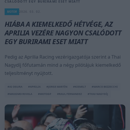
CSALÓDOTT EGY BURIRAMI ESET MIATT
MOTOR
2026. 03. 02.
HIÁBA A KIEMELKEDŐ HÉTVÉGE, AZ
APRILIA VEZÉRE NAGYON CSALÓDOTT
EGY BURIRAMI ESET MIATT
Pedig az Aprilia Racing vezérigazgatója szerint a Thai
Nagydíj főfutamán mind a négy pilótájuk kiemelkedő
teljesítményt nyújtott.
#AI OGURA
#APRILIA
#JORGE MARTÍN
#KIEMELT
#MARCO BEZZECCHI
#MASSIMO RIVOLA
#MOTOGP
#RAUL FERNANDEZ
#THAI NAGYDÍJ