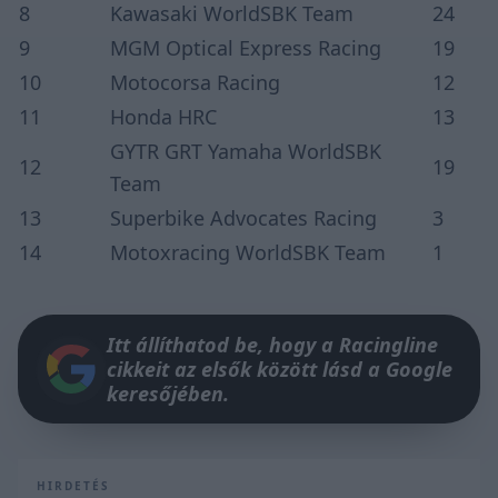
8
Kawasaki WorldSBK Team
24
9
MGM Optical Express Racing
19
10
Motocorsa Racing
12
11
Honda HRC
13
GYTR GRT Yamaha WorldSBK
12
19
Team
13
Superbike Advocates Racing
3
14
Motoxracing WorldSBK Team
1
Itt állíthatod be, hogy a Racingline
cikkeit az elsők között lásd a Google
keresőjében.
HIRDETÉS