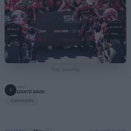
Fotó: ScorePlay
SZERZŐ
S
SZÁNTÓ DÁVID
MEGOSZTÁS