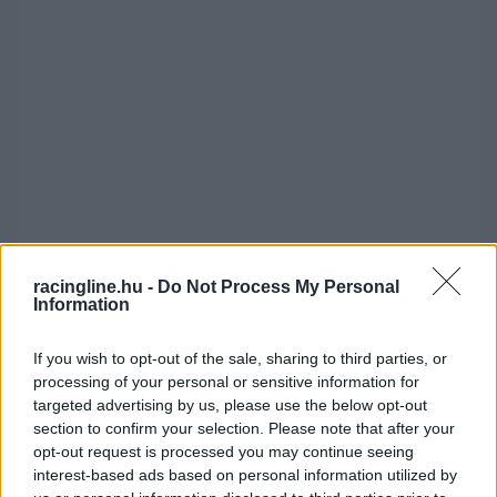
racingline.hu -
Do Not Process My Personal
Information
If you wish to opt-out of the sale, sharing to third parties, or
Superbike: versenyzők
processing of your personal or sensitive information for
Helyezés
Versenyző
Motor
Pont
targeted advertising by us, please use the below opt-out
section to confirm your selection. Please note that after your
1
Nicolò Bulega
Ducati
124
opt-out request is processed you may continue seeing
2
Iker Lecuona
Ducati
68
interest-based ads based on personal information utilized by