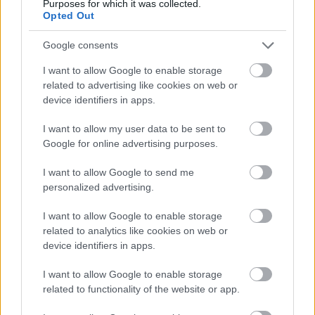
Purposes for which it was collected.
18
Tetsuta Nagashima
Honda
7
Opted Out
19
Jonathan Rea
Honda
4
Google consents
20
Tommy Bridewell
Ducati
3
I want to allow Google to enable storage
21
Ryan Vickers
Honda
1
related to advertising like cookies on web or
device identifiers in apps.
22
Bahattin Sofuoğlu
Yamaha
1
23
Somkiat Chantra
Honda
1
I want to allow my user data to be sent to
Google for online advertising purposes.
24
Mattia Rato
Yamaha
0
I want to allow Google to send me
personalized advertising.
Superbike: gyártók
I want to allow Google to enable storage
Helyezés
Csapat
Pont
related to analytics like cookies on web or
device identifiers in apps.
1
Ducati
124
2
Bimota
74
I want to allow Google to enable storage
related to functionality of the website or app.
3
BMW
57