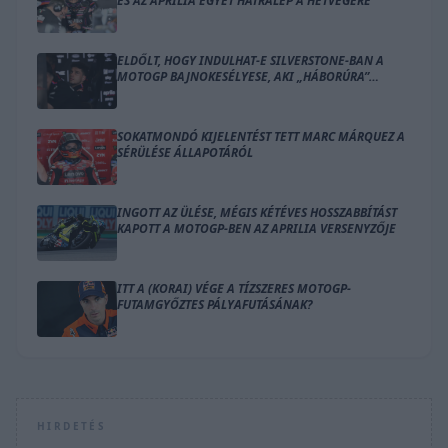
ÉS AZ APRILIA EGYET HÁTRALÉP A HÉTVÉGÉRE
ELDŐLT, HOGY INDULHAT-E SILVERSTONE-BAN A
MOTOGP BAJNOKESÉLYESE, AKI „HÁBORÚRA”
KÉSZÜL
SOKATMONDÓ KIJELENTÉST TETT MARC MÁRQUEZ A
SÉRÜLÉSE ÁLLAPOTÁRÓL
INGOTT AZ ÜLÉSE, MÉGIS KÉTÉVES HOSSZABBÍTÁST
KAPOTT A MOTOGP-BEN AZ APRILIA VERSENYZŐJE
ITT A (KORAI) VÉGE A TÍZSZERES MOTOGP-
FUTAMGYŐZTES PÁLYAFUTÁSÁNAK?
HIRDETÉS