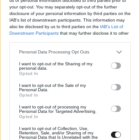
us or personal information disclosed to third parties prior to
3
Axel Bassani
Bimota
60
your opt-out. You may separately opt-out of the further
4
Miguel Oliveira
BMW
56
disclosure of your personal information by third parties on the
IAB’s list of downstream participants. This information may
5
Alex Lowes
Bimota
48
also be disclosed by us to third parties on the
IAB’s List of
6
Sam Lowes
Ducati
43
Downstream Participants
that may further disclose it to other
7
Lorenzo Baldassarri
Ducati
40
third parties.
8
Danilo Petrucci
BMW
31
Please note that this website/app uses one or more Google
Personal Data Processing Opt Outs
services and may gather and store information including but
9
Yari Montella
Ducati
30
not limited to your visit or usage behaviour. You may click to
I want to opt-out of the Sharing of my
personal data.
10
Álvaro Bautista
Ducati
27
grant or deny consent to Google and its third-party tags to
Opted In
use your data for below specified purposes in below Google
11
Andrea Locatelli
Yamaha
25
consent section.
I want to opt-out of the Sale of my
12
Garrett Gerloff
Kawasaki
24
Personal Data.
Opted In
13
Tarran Mackenzie
Ducati
19
I want to opt-out of processing my
14
Xavi Vierge
Yamaha
15
Personal Data for Targeted Advertising.
Opted In
15
Alberto Surra
Ducati
12
16
Remy Gardner
Yamaha
12
I want to opt-out of Collection, Use,
Retention, Sale, and/or Sharing of my
17
Stefano Manzi
Yamaha
7
Personal Data that Is Unrelated with the