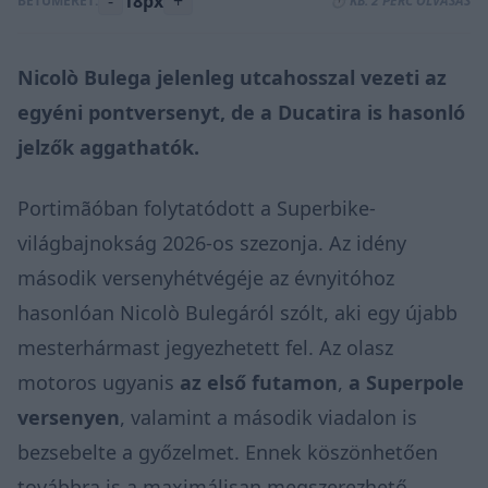
-
18px
+
BETŰMÉRET:
⏱️ KB. 2 PERC OLVASÁS
Nicolò Bulega jelenleg utcahosszal vezeti az
egyéni pontversenyt, de a Ducatira is hasonló
jelzők aggathatók.
Portimãóban folytatódott a Superbike-
világbajnokság 2026-os szezonja. Az idény
második versenyhétvégéje az évnyitóhoz
hasonlóan Nicolò Bulegáról szólt, aki egy újabb
mesterhármast jegyezhetett fel. Az olasz
motoros ugyanis
az első futamon
,
a Superpole
versenyen
, valamint a második viadalon is
bezsebelte a győzelmet. Ennek köszönhetően
továbbra is a maximálisan megszerezhető