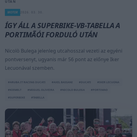
UTÁN
MOTOR
2026. 03. 30.
ÍGY ÁLL A SUPERBIKE-VB-TABELLA A
PORTIMÃÓI FORDULÓ UTÁN
Nicolò Bulega jelenleg utcahosszal vezeti az egyéni
pontversenyt, ugyanis már 56 pont az előnye Iker
Lecuonával szemben.
#ARUBA.IT RACING DUCATI
#AXEL BASSANI
#DUCATI
#IKER LECUONA
#KIEMELT
#MIGUEL OLIVEIRA
#NICOLO BULEGA
#PORTIMAO
#SUPERBIKE
#TABELLA